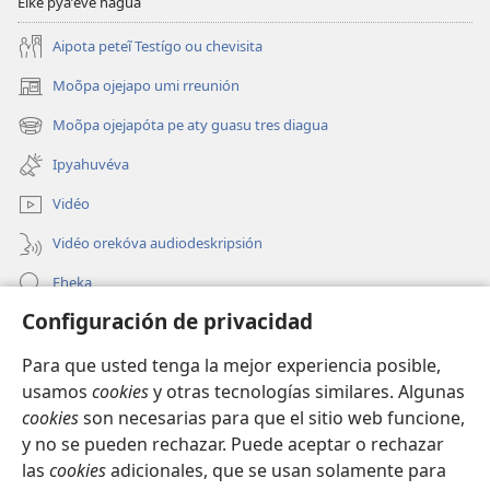
Eike pyaʼeve hag̃ua
Aipota peteĩ Testígo ou chevisita
Moõpa ojejapo umi rreunión
(abre
una
Moõpa ojejapóta pe aty guasu tres diagua
(abre
nueva
una
ventana)
Ipyahuvéva
nueva
ventana)
Vidéo
Vidéo orekóva audiodeskripsión
Eheka
Configuración de privacidad
Ayuda
Para que usted tenga la mejor experiencia posible,
Edona hag̃ua
(abre
usamos
cookies
y otras tecnologías similares. Algunas
una
cookies
son necesarias para que el sitio web funcione,
nueva
Vivliotéka oĩva Internétpe Watchtower
y no se pueden rechazar. Puede aceptar o rechazar
(abre
ventana)
las
cookies
adicionales, que se usan solamente para
una
®
JW Hub
nueva