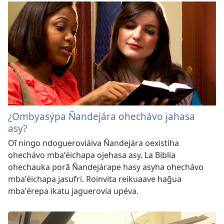
¿Ombyasýpa Ñandejára ohechávo jahasa
asy?
Oĩ ningo ndogueroviáiva Ñandejára oexistiha
ohechávo mbaʼéichapa ojehasa asy. La Biblia
ohechauka porã Ñandejárape hasy asyha ohechávo
mbaʼéichapa jasufri. Roinvita reikuaave hag̃ua
mbaʼérepa ikatu jaguerovia upéva.