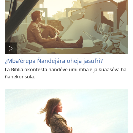
¿Mbaʼérepa Ñandejára oheja jasufri?
La Biblia okontesta ñandéve umi mbaʼe jaikuaaséva ha
ñanekonsola.