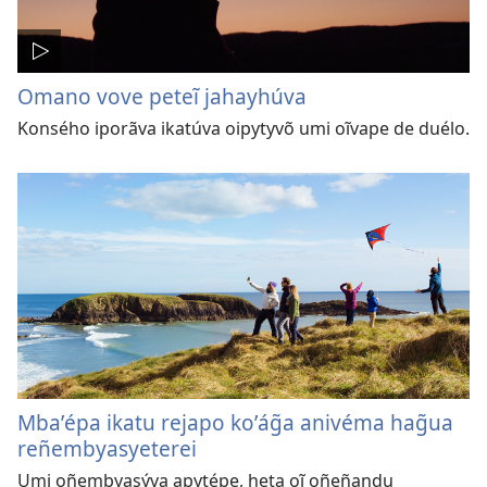
Omano vove peteĩ jahayhúva
Konsého iporãva ikatúva oipytyvõ umi oĩvape de duélo.
Mbaʼépa ikatu rejapo koʼág̃a anivéma hag̃ua
reñembyasyeterei
Umi oñembyasýva apytépe, heta oĩ oñeñandu