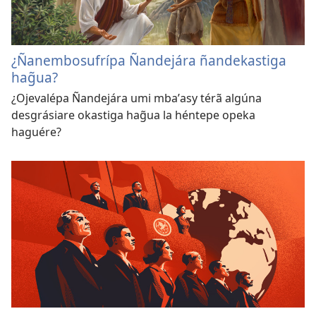
¿Ñanembosufrípa Ñandejára ñandekastiga
hag̃ua?
¿Ojevalépa Ñandejára umi mbaʼasy térã algúna
desgrásiare okastiga hag̃ua la héntepe opeka
haguére?