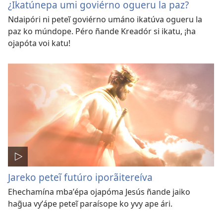
¿Ikatúnepa umi goviérno ogueru la paz?
Ndaipóri ni peteĩ goviérno umáno ikatúva ogueru la
paz ko múndope. Péro ñande Kreadór si ikatu, ¡ha
ojapóta voi katu!
Jareko peteĩ futúro iporãitereíva
Ehechamína mbaʼépa ojapóma Jesús ñande jaiko
hag̃ua vyʼápe peteĩ paraísope ko yvy ape ári.