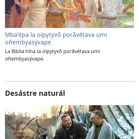
Mbaʼépa la oipytyvõ porãvétava umi
oñembyasývape
La Biblia hína la oipytyvõ porãvétava umi
oñembyasývape.
Desástre naturál