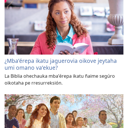
¿Mbaʼérepa ikatu jaguerovia oikove jeytaha
umi omano vaʼekue?
La Biblia ohechauka mbaʼérepa ikatu ñaime segúro
oikotaha pe rresurreksión.