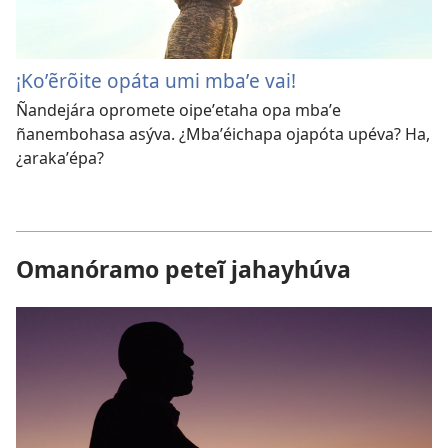
¡Koʼẽrõite opáta umi mbaʼe vai!
Ñandejára opromete oipeʼetaha opa mbaʼe
ñanembohasa asýva. ¿Mbaʼéichapa ojapóta upéva? Ha,
¿arakaʼépa?
Omanóramo peteĩ jahayhúva