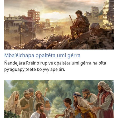
Mbaʼéichapa opaitéta umi gérra
Ñandejára Rréino rupive opaitéta umi gérra ha oĩta
pyʼaguapy teete ko yvy ape ári.