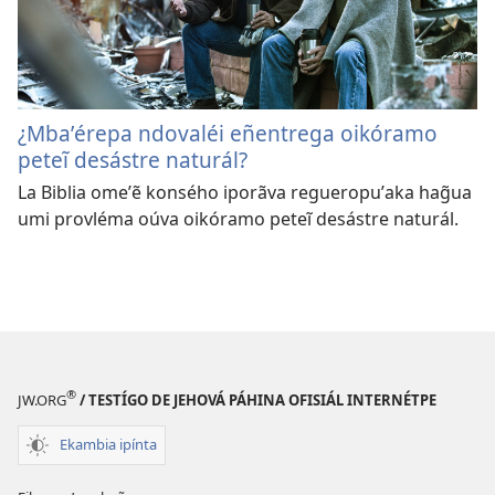
¿Mbaʼérepa ndovaléi eñentrega oikóramo
peteĩ desástre naturál?
La Biblia omeʼẽ konsého iporãva regueropuʼaka hag̃ua
umi provléma oúva oikóramo peteĩ desástre naturál.
®
JW.ORG
/ TESTÍGO DE JEHOVÁ PÁHINA OFISIÁL INTERNÉTPE
Ekambia ipínta