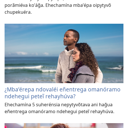
porãmiéva koʼág̃a. Ehechamína mbaʼépa oipytyvõ
chupekuéra.
¿Mbaʼérepa ndovaléi eñentrega omanóramo
ndehegui peteĩ rehayhúva?
Ehechamína 5 suherénsia nepytyvõtava ani hag̃ua
eñentrega omanóramo ndehegui peteĩ rehayhúva.