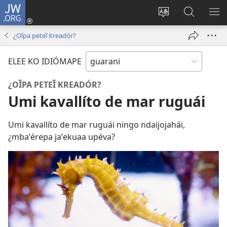
JW.ORG
Emoñepyrũ
ne
Ekambia
Eheka
EH
sesión
ótro
JW.ORG
ME
¿Oĩpa peteĩ Kreadór?
(abre
idiómape
una
ELEE KO IDIÓMAPE
nueva
ventana)
¿OĨPA PETEĨ KREADÓR?
Umi kavallíto de mar ruguái
Umi kavallíto de mar ruguái ningo ndaijojahái,
¿mbaʼérepa jaʼekuaa upéva?