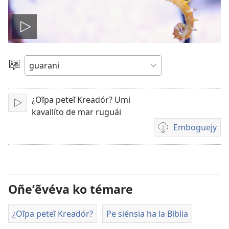
Ehecha
pe
Eiporavo
peteĩ
vidéo
idióma
¿Oĩpa peteĩ Kreadór? Umi
Erreprodusi
kavallíto de mar ruguái
Emboguejy
Opsión
emboguejy
hag̃ua
la
vidéo
Oñeʼẽvéva ko témare
¿Oĩpa peteĩ Kreadór?
Pe siénsia ha la Biblia