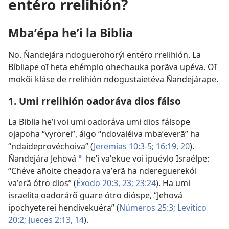
entéro rrelihión?
Mbaʼépa heʼi la Biblia
No. Ñandejára ndoguerohorýi entéro rrelihión. La
Bíbliape oĩ heta ehémplo ohechauka porãva upéva. Oĩ
mokõi kláse de rrelihión ndogustaietéva Ñandejárape.
1. Umi rrelihión oadoráva dios fálso
La Biblia heʼi voi umi oadoráva umi dios fálsope
ojapoha “vyrorei”, álgo “ndovaléiva mbaʼeverã” ha
“ndaideprovéchoiva” (
Jeremías 10:3-5;
16:19, 20
).
Ñandejára Jehová
heʼi vaʼekue voi ipuévlo Israélpe:
a
“Chéve añoite cheadora vaʼerã ha ndereguerekói
vaʼerã ótro dios” (
Éxodo 20:3,
23;
23:24
). Ha umi
israelita oadorárõ guare ótro dióspe, “Jehová
ipochyeterei hendivekuéra” (
Números 25:3;
Levítico
20:2;
Jueces 2:13, 14
).