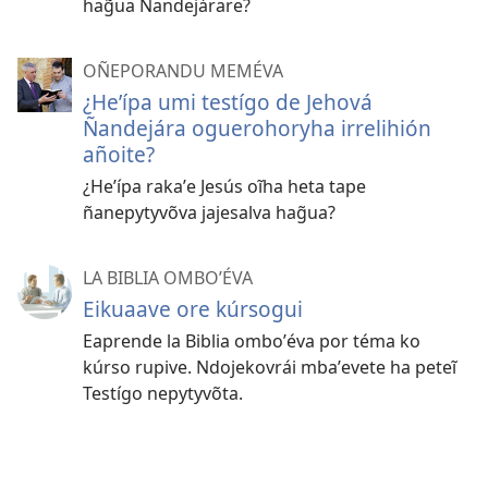
hag̃ua Ñandejárare?
OÑEPORANDU MEMÉVA
¿Heʼípa umi testígo de Jehová
Ñandejára oguerohoryha irrelihión
añoite?
¿Heʼípa rakaʼe Jesús oĩha heta tape
ñanepytyvõva jajesalva hag̃ua?
LA BIBLIA OMBOʼÉVA
Eikuaave ore kúrsogui
Eaprende la Biblia omboʼéva por téma ko
kúrso rupive. Ndojekovrái mbaʼevete ha peteĩ
Testígo nepytyvõta.