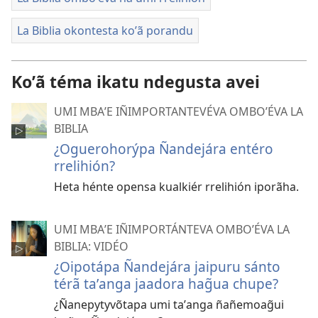
La Biblia okontesta koʼã porandu
Koʼã téma ikatu ndegusta avei
UMI MBAʼE IÑIMPORTANTEVÉVA OMBOʼÉVA LA
BIBLIA
¿Oguerohorýpa Ñandejára entéro
rrelihión?
Heta hénte opensa kualkiér rrelihión iporãha.
UMI MBAʼE IÑIMPORTÁNTEVA OMBOʼÉVA LA
BIBLIA: VIDÉO
¿Oipotápa Ñandejára jaipuru sánto
térã taʼanga jaadora hag̃ua chupe?
¿Ñanepytyvõtapa umi taʼanga ñañemoag̃ui