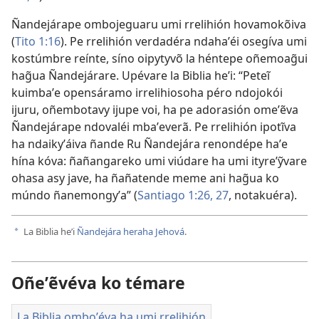
Ñandejárape ombojeguaru umi rrelihión hovamokõiva
(
Tito 1:16
). Pe rrelihión verdadéra ndahaʼéi osegíva umi
kostúmbre reínte, síno oipytyvõ la héntepe oñemoag̃ui
hag̃ua Ñandejárare. Upévare la Biblia heʼi: “Peteĩ
kuimbaʼe opensáramo irrelihiosoha péro ndojokói
ijuru, oñembotavy ijupe voi, ha pe adorasión omeʼẽva
Ñandejárape ndovaléi mbaʼeverã. Pe rrelihión ipotĩva
ha ndaikyʼáiva ñande Ru Ñandejára renondépe haʼe
hína kóva: ñañangareko umi viúdare ha umi ityreʼỹvare
ohasa asy jave, ha ñañatende meme ani hag̃ua ko
múndo ñanemongyʼa” (
Santiago 1:26, 27
, notakuéra).
La Biblia heʼi
Ñandejára heraha Jehová
.
a
Oñeʼẽvéva ko témare
La Biblia omboʼéva ha umi rrelihión