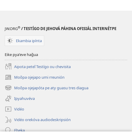
®
JW.ORG
/ TESTÍGO DE JEHOVÁ PÁHINA OFISIÁL INTERNÉTPE
Ekambia ipínta
Eike pyaʼeve hag̃ua
Aipota peteĩ Testígo ou chevisita
Moõpa ojejapo umi rreunión
(abre
una
Moõpa ojejapóta pe aty guasu tres diagua
(abre
nueva
una
ventana)
Ipyahuvéva
nueva
ventana)
Vidéo
Vidéo orekóva audiodeskripsión
Eheka