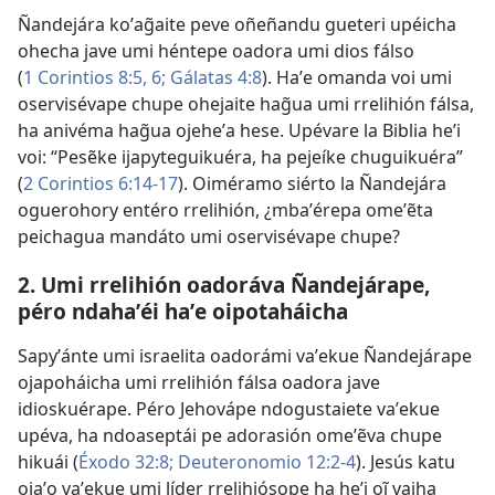
Ñandejára koʼag̃aite peve oñeñandu gueteri upéicha
ohecha jave umi héntepe oadora umi dios fálso
(
1 Corintios 8:5, 6;
Gálatas 4:8
). Haʼe omanda voi umi
oservisévape chupe ohejaite hag̃ua umi rrelihión fálsa,
ha anivéma hag̃ua ojeheʼa hese. Upévare la Biblia heʼi
voi: “Pesẽke ijapyteguikuéra, ha pejeíke chuguikuéra”
(
2 Corintios 6:14-17
). Oiméramo siérto la Ñandejára
oguerohory entéro rrelihión, ¿mbaʼérepa omeʼẽta
peichagua mandáto umi oservisévape chupe?
2. Umi rrelihión oadoráva Ñandejárape,
péro ndahaʼéi haʼe oipotaháicha
Sapyʼánte umi israelita oadorámi vaʼekue Ñandejárape
ojapoháicha umi rrelihión fálsa oadora jave
idioskuérape. Péro Jehovápe ndogustaiete vaʼekue
upéva, ha ndoaseptái pe adorasión omeʼẽva chupe
hikuái (
Éxodo 32:8;
Deuteronomio 12:2-4
). Jesús katu
ojaʼo vaʼekue umi líder rrelihiósope ha heʼi oĩ vaiha