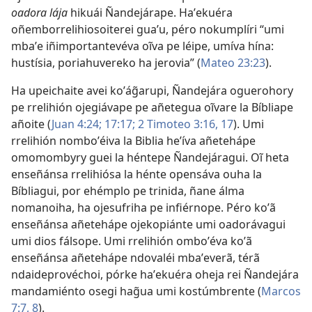
oadora lája
hikuái Ñandejárape. Haʼekuéra
oñemborrelihiosoiterei guaʼu, péro nokumplíri “umi
mbaʼe iñimportantevéva oĩva pe léipe, umíva hína:
hustísia, poriahuvereko ha jerovia” (
Mateo 23:23
).
Ha upeichaite avei koʼág̃arupi, Ñandejára oguerohory
pe rrelihión ojegiávape pe añetegua oĩvare la Bíbliape
añoite (
Juan 4:24;
17:17;
2 Timoteo 3:16, 17
). Umi
rrelihión nomboʼéiva la Biblia heʼíva añetehápe
omomombyry guei la héntepe Ñandejáragui. Oĩ heta
enseñánsa rrelihiósa la hénte opensáva ouha la
Bíbliagui, por ehémplo pe trinida, ñane álma
nomanoiha, ha ojesufriha pe infiérnope. Péro koʼã
enseñánsa añetehápe ojekopiánte umi oadorávagui
umi dios fálsope. Umi rrelihión omboʼéva koʼã
enseñánsa añetehápe ndovaléi mbaʼeverã, térã
ndaideprovéchoi, pórke haʼekuéra oheja rei Ñandejára
mandamiénto osegi hag̃ua umi kostúmbrente (
Marcos
7:7, 8
).