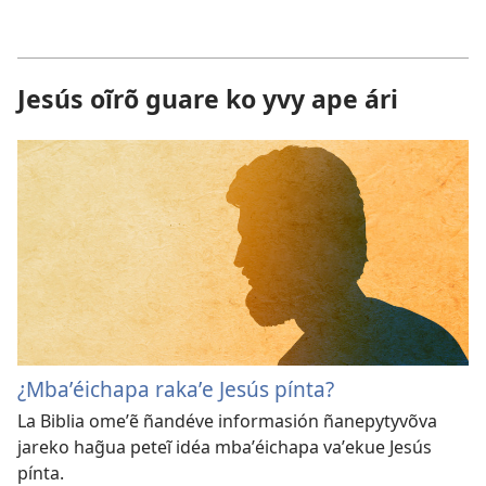
Jesús oĩrõ guare ko yvy ape ári
¿Mbaʼéichapa rakaʼe Jesús pínta?
La Biblia omeʼẽ ñandéve informasión ñanepytyvõva
jareko hag̃ua peteĩ idéa mbaʼéichapa vaʼekue Jesús
pínta.