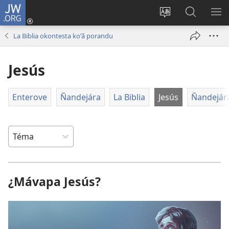
JW.ORG
Emoñepyrũ
ne
Ekambia
Eheka
EH
sesión
ótro
JW.ORG
ME
La Biblia okontesta koʼã porandu
(abre
idiómape
una
Jesús
nueva
ventana)
Enterove
Ñandejára
La Biblia
Jesús
Ñandejár
¿Mávapa Jesús?