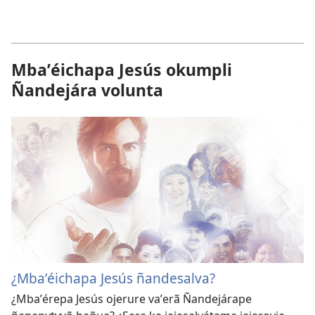
Mbaʼéichapa Jesús okumpli
Ñandejára volunta
¿Mbaʼéichapa Jesús ñandesalva?
¿Mbaʼérepa Jesús ojerure vaʼerã Ñandejárape