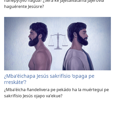
ñanepytyvõ hag̃ua? ¿Sera ke jajesalvátama jajerovia
haguérente Jesúsre?
¿Mbaʼéichapa Jesús sakrifísio ‘opaga pe
rreskáte’?
¿Mbaʼéicha ñandelivera pe pekádo ha la muértegui pe
sakrifísio Jesús ojapo vaʼekue?