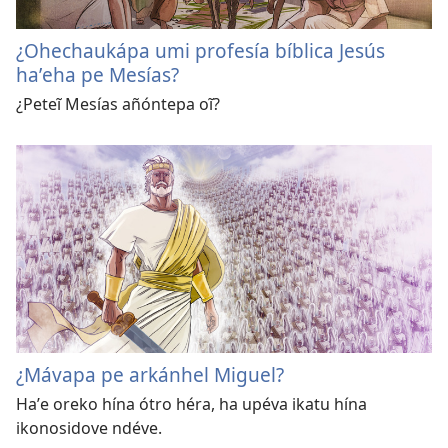
¿Ohechaukápa umi profesía bíblica Jesús
haʼeha pe Mesías?
¿Peteĩ Mesías añóntepa oĩ?
¿Mávapa pe arkánhel Miguel?
Haʼe oreko hína ótro héra, ha upéva ikatu hína
ikonosidove ndéve.