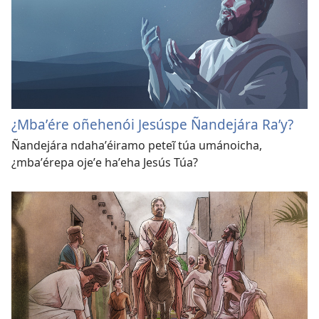
¿Mbaʼére oñehenói Jesúspe Ñandejára Raʼy?
Ñandejára ndahaʼéiramo peteĩ túa umánoicha,
¿mbaʼérepa ojeʼe haʼeha Jesús Túa?