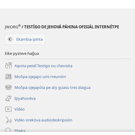
®
JW.ORG
/ TESTÍGO DE JEHOVÁ PÁHINA OFISIÁL INTERNÉTPE
Ekambia ipínta
Eike pyaʼeve hag̃ua
Aipota peteĩ Testígo ou chevisita
Moõpa ojejapo umi rreunión
(abre
una
Moõpa ojejapóta pe aty guasu tres diagua
(abre
nueva
una
ventana)
Ipyahuvéva
nueva
ventana)
Vidéo
Vidéo orekóva audiodeskripsión
Eheka