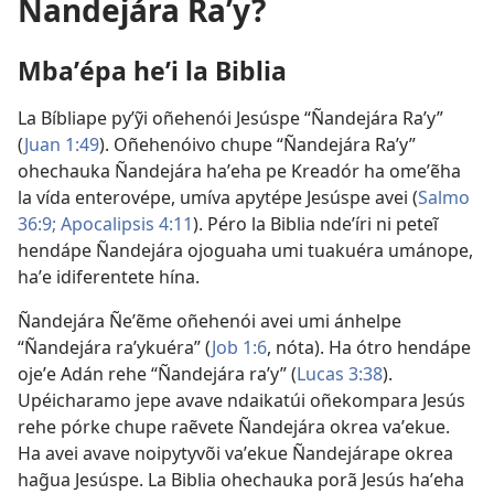
Ñandejára Raʼy?
Mbaʼépa heʼi la Biblia
La Bíbliape pyʼỹi oñehenói Jesúspe “Ñandejára Raʼy”
(
Juan 1:49
). Oñehenóivo chupe “Ñandejára Raʼy”
ohechauka Ñandejára haʼeha pe Kreadór ha omeʼẽha
la vída enterovépe, umíva apytépe Jesúspe avei (
Salmo
36:9;
Apocalipsis 4:11
). Péro la Biblia ndeʼíri ni peteĩ
hendápe Ñandejára ojoguaha umi tuakuéra umánope,
haʼe idiferentete hína.
Ñandejára Ñeʼẽme oñehenói avei umi ánhelpe
“Ñandejára raʼykuéra” (
Job 1:6
, nóta). Ha ótro hendápe
ojeʼe Adán rehe “Ñandejára raʼy” (
Lucas 3:38
).
Upéicharamo jepe avave ndaikatúi oñekompara Jesús
rehe pórke chupe raẽvete Ñandejára okrea vaʼekue.
Ha avei avave noipytyvõi vaʼekue Ñandejárape okrea
hag̃ua Jesúspe. La Biblia ohechauka porã Jesús haʼeha