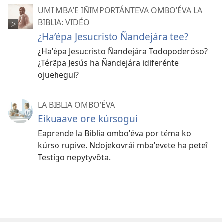
UMI MBAʼE IÑIMPORTÁNTEVA OMBOʼÉVA LA
BIBLIA: VIDÉO
¿Haʼépa Jesucristo Ñandejára tee?
¿Haʼépa Jesucristo Ñandejára Todopoderóso?
¿Térãpa Jesús ha Ñandejára idiferénte
ojuehegui?
LA BIBLIA OMBOʼÉVA
Eikuaave ore kúrsogui
Eaprende la Biblia omboʼéva por téma ko
kúrso rupive. Ndojekovrái mbaʼevete ha peteĩ
Testígo nepytyvõta.