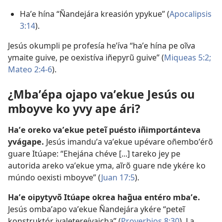
Haʼe hína “Ñandejára kreasión ypykue” (
Apocalipsis
3:14
).
Jesús okumpli pe profesía heʼíva “haʼe hína pe oĩva
ymaite guive, pe oexistíva iñepyrũ guive” (
Miqueas 5:2;
Mateo 2:4-6
).
¿Mbaʼépa ojapo vaʼekue Jesús ou
mboyve ko yvy ape ári?
Haʼe oreko vaʼekue peteĩ puésto iñimportánteva
yvágape.
Jesús imanduʼa vaʼekue upévare oñemboʼérõ
guare Itúape: “Ehejána chéve [...] tareko jey pe
autorida areko vaʼekue yma, aĩrõ guare nde ykére ko
múndo oexisti mboyve” (
Juan 17:5
).
Haʼe oipytyvõ Itúape okrea hag̃ua entéro mbaʼe.
Jesús ombaʼapo vaʼekue Ñandejára ykére “peteĩ
konstruktór ivaletereívaicha” (
Proverbios 8:30
). La