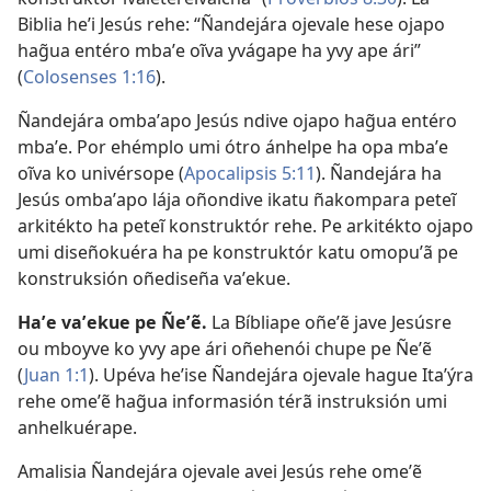
Biblia heʼi Jesús rehe: “Ñandejára ojevale hese ojapo
hag̃ua entéro mbaʼe oĩva yvágape ha yvy ape ári”
(
Colosenses 1:16
).
Ñandejára ombaʼapo Jesús ndive ojapo hag̃ua entéro
mbaʼe. Por ehémplo umi ótro ánhelpe ha opa mbaʼe
oĩva ko univérsope (
Apocalipsis 5:11
). Ñandejára ha
Jesús ombaʼapo lája oñondive ikatu ñakompara peteĩ
arkitékto ha peteĩ konstruktór rehe. Pe arkitékto ojapo
umi diseñokuéra ha pe konstruktór katu omopuʼã pe
konstruksión oñediseña vaʼekue.
Haʼe vaʼekue pe Ñeʼẽ.
La Bíbliape oñeʼẽ jave Jesúsre
ou mboyve ko yvy ape ári oñehenói chupe pe Ñeʼẽ
(
Juan 1:1
). Upéva heʼise Ñandejára ojevale hague Itaʼýra
rehe omeʼẽ hag̃ua informasión térã instruksión umi
anhelkuérape.
Amalisia Ñandejára ojevale avei Jesús rehe omeʼẽ