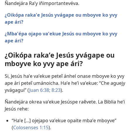
Ñandejára Raʼy iñimportantevéva.
¿Oikópa rakaʼe Jesús yvágape ou mboyve ko yvy
ape ári?
¿Mbaʼépa ojapo vaʼekue Jesús ou mboyve ko yvy
ape ári?
¿Oikópa rakaʼe Jesús yvágape ou
mboyve ko yvy ape ári?
Si, Jesús haʼe vaʼekue peteĩ ánhel onase mboyve ko yvy
ape ári peteĩ umánoicha. Haʼe heʼi vaʼekue: “Che aguejy
yvágagui” (
Juan 6:38;
8:23
).
Ñandejára okrea vaʼekue Jesúspe raẽvete. La Biblia heʼi
Jesús rehe:
“Haʼe [...] ojejapo vaʼekue opaite mbaʼe mboyve”
(
Colosenses 1:15
).