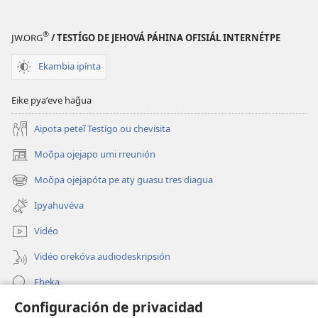
®
JW.ORG
/ TESTÍGO DE JEHOVÁ PÁHINA OFISIÁL INTERNÉTPE
Ekambia ipínta
Eike pyaʼeve hag̃ua
Aipota peteĩ Testígo ou chevisita
Moõpa ojejapo umi rreunión
(abre
una
Moõpa ojejapóta pe aty guasu tres diagua
(abre
nueva
una
ventana)
Ipyahuvéva
nueva
ventana)
Vidéo
Vidéo orekóva audiodeskripsión
Eheka
Configuración de privacidad
Ayuda