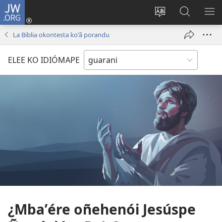
JW.ORG
Emoñepyrũ
ne
Ekambia
Eheka
EH
sesión
ótro
JW.ORG
ME
La Biblia okontesta koʼã porandu
(abre
idiómape
una
ELEE KO IDIÓMAPE
nueva
ventana)
¿Mbaʼére oñehenói Jesúspe