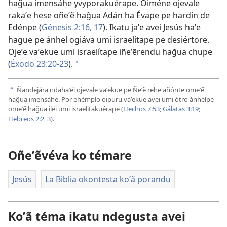
hag̃ua imensáhe yvyporakuérape. Oiméne ojevale
rakaʼe hese oñeʼẽ hag̃ua Adán ha Évape pe hardín de
Edénpe (
Génesis 2:16, 17
). Ikatu jaʼe avei Jesús haʼe
hague pe ánhel ogiáva umi israelítape pe desiértore.
Ojeʼe vaʼekue umi israelítape iñeʼẽrendu hag̃ua chupe
(
Éxodo 23:20-23
).
a
Ñandejára ndahaʼéi ojevale vaʼekue pe Ñeʼẽ rehe añónte omeʼẽ
a
hag̃ua imensáhe. Por ehémplo oipuru vaʼekue avei umi ótro ánhelpe
omeʼẽ hag̃ua iléi umi israelitakuérape (
Hechos 7:53;
Gálatas 3:19;
Hebreos 2:2, 3
).
Oñeʼẽvéva ko témare
Jesús
La Biblia okontesta koʼã porandu
Koʼã téma ikatu ndegusta avei