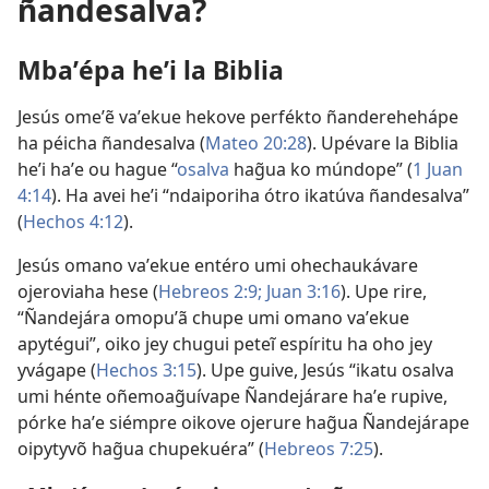
ñandesalva?
Mbaʼépa heʼi la Biblia
Jesús omeʼẽ vaʼekue hekove perfékto ñanderehehápe
ha péicha ñandesalva (
Mateo 20:28
). Upévare la Biblia
heʼi haʼe ou hague “
osalva
hag̃ua ko múndope” (
1 Juan
4:14
). Ha avei heʼi “ndaiporiha ótro ikatúva ñandesalva”
(
Hechos 4:12
).
Jesús omano vaʼekue entéro umi ohechaukávare
ojeroviaha hese (
Hebreos 2:9;
Juan 3:16
). Upe rire,
“Ñandejára omopuʼã chupe umi omano vaʼekue
apytégui”, oiko jey chugui peteĩ espíritu ha oho jey
yvágape (
Hechos 3:15
). Upe guive, Jesús “ikatu osalva
umi hénte oñemoag̃uívape Ñandejárare haʼe rupive,
pórke haʼe siémpre oikove ojerure hag̃ua Ñandejárape
oipytyvõ hag̃ua chupekuéra” (
Hebreos 7:25
).