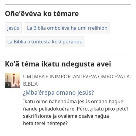
Oñeʼẽvéva ko témare
Jesús
La Biblia omboʼéva ha umi rrelihión
La Biblia okontesta koʼã porandu
Koʼã téma ikatu ndegusta avei
UMI MBAʼE IÑIMPORTANTEVÉVA OMBOʼÉVA LA
BIBLIA
¿Mbaʼérepa omano Jesús?
Ikatu oime ñahendúma Jesús omano hague
ñande pekadokuérare. Péro, ¿ikatu piko peteĩ
sakrifísionte ja ovaléma osalva hag̃ua
hetaiterei héntepe?