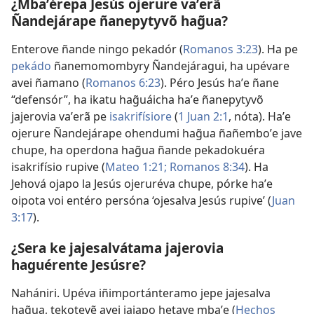
¿Mbaʼérepa Jesús ojerure vaʼerã
Ñandejárape ñanepytyvõ hag̃ua?
Enterove ñande ningo pekadór (
Romanos 3:23
). Ha pe
pekádo
ñanemomombyry Ñandejáragui, ha upévare
avei ñamano (
Romanos 6:23
). Péro Jesús haʼe ñane
“defensór”, ha ikatu hag̃uáicha haʼe ñanepytyvõ
jajerovia vaʼerã pe
isakrifísiore
(
1 Juan 2:1
, nóta). Haʼe
ojerure Ñandejárape ohendumi hag̃ua ñañemboʼe jave
chupe, ha operdona hag̃ua ñande pekadokuéra
isakrifísio rupive (
Mateo 1:21;
Romanos 8:34
). Ha
Jehová ojapo la Jesús ojeruréva chupe, pórke haʼe
oipota voi entéro persóna ‘ojesalva Jesús rupive’ (
Juan
3:17
).
¿Sera ke jajesalvátama jajerovia
haguérente Jesúsre?
Nahániri. Upéva iñimportánteramo jepe jajesalva
hag̃ua, tekotevẽ avei jajapo hetave mbaʼe (
Hechos