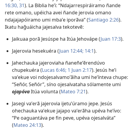
16:30, 31
). La Biblia heʼi: “Ndajarrespiráiramo ñande
rete omano, upéicha avei ñande jerovia omano
ndajajapóiramo umi mbaʼe iporãva” (
Santiago 2:26
).
Ikatu hag̃uáicha jajesalva tekotevẽ:
Jaikuaa porã Jesúspe ha Itúa Jehovápe (
Juan 17:3
).
Jajerovia hesekuéra (
Juan 12:44;
14:1
).
Jahechauka jajeroviaha ñaneñeʼẽrendúvo
chupekuéra (
Lucas 6:46;
1 Juan 2:17
). Jesús heʼi
vaʼekue voi ndojesalvamoʼãiha umi heʼínteva chupe:
“Señór, Señór”, síno ojesalvataha sólamente umi
ojapóva
Itúa volunta (
Mateo 7:21
).
Jasegi vaʼerã jajerovia ijetuʼúramo jepe. Jesús
ohechauka vaʼekue jajapo vaʼerãha upéva heʼívo:
“Pe oaguantáva pe fin peve, upéva ojesalváta”
(
Mateo 24:13
).