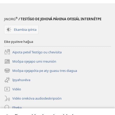
®
JW.ORG
/ TESTÍGO DE JEHOVÁ PÁHINA OFISIÁL INTERNÉTPE
Ekambia ipínta
Eike pyaʼeve hag̃ua
Aipota peteĩ Testígo ou chevisita
Moõpa ojejapo umi rreunión
(abre
una
Moõpa ojejapóta pe aty guasu tres diagua
(abre
nueva
una
ventana)
Ipyahuvéva
nueva
ventana)
Vidéo
Vidéo orekóva audiodeskripsión
Eheka