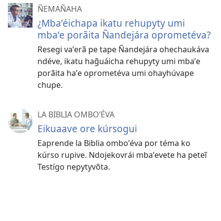
ÑEMAÑAHA
¿Mbaʼéichapa ikatu rehupyty umi
mbaʼe porãita Ñandejára oprometéva?
Resegi vaʼerã pe tape Ñandejára ohechaukáva
ndéve, ikatu hag̃uáicha rehupyty umi mbaʼe
porãita haʼe oprometéva umi ohayhúvape
chupe.
LA BIBLIA OMBOʼÉVA
Eikuaave ore kúrsogui
Eaprende la Biblia omboʼéva por téma ko
kúrso rupive. Ndojekovrái mbaʼevete ha peteĩ
Testígo nepytyvõta.