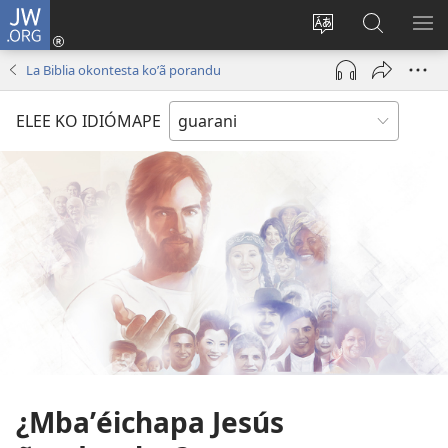
JW.ORG
Emoñepyrũ
ne
Ekambia
Eheka
EH
sesión
ótro
JW.ORG
ME
La Biblia okontesta koʼã porandu
(abre
idiómape
una
ELEE KO IDIÓMAPE
nueva
ventana)
¿Mbaʼéichapa Jesús