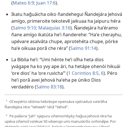
(
Mateo 6:9;
Juan 17:6
).
Ikatu hag̃uáicha oiko ñandehegui Ñandejára Jehová
amígo, primeroite tekotevẽ jaikuaa ha jaipuru héra
(
Salmo 9:10;
Malaquías 3:16
). Ñandejára haʼéramo
ñane amígo ikatúta heʼi ñanderehe: “Haʼe cherayhu,
upévare asalváta chupe, aprotehéta chupe, pórke
haʼe oikuaa porã che réra” (
Salmo 91:14
).
La Biblia heʼi: “Umi hénte heʼi oĩha heta dios
yvágape ha ko yvy ape ári, ha hetápe ohenói hikuái
‘ore dios’ ha ‘ore ruvicha’” (
1 Corintios 8:5, 6
). Péro
heʼi porã avei Jehová haʼeha pe úniko Dios
verdadéro (
Salmo 83:18
).
Oĩ expérto idióma hebréope opensáva ojetradusi vaʼerãha
a
Ñandejára réra “Yahweh” térã “Yahvé”.
Pe palávra “Jah” ojepuru oñemombyky hag̃ua Jehová réra ha
b
upéva oñemoĩ vaʼekue 50 véserupi umi manuskríto orihinálpe. Por
ehémplo ojeʼe jave “Alelúja”, heʼiséva “pemombaʼeguasu Jáhpe”