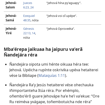
Jehová-
Jueces
“Jehová hína pyʼaguapy”.
Salom
6:23, 24
Jehová-
Ezequiel
“Jehová voi oĩ upépe”.
Samá
48:35
, nóta
Jehová-
Génesis
“Jehová Oproveéta”.
Yiré
22:13, 14
,
nóta
Mbaʼérepa jaikuaa ha jaipuru vaʼerã
Ñandejára réra
Ñandejára oipota umi hénte oikuaa héra tee:
Jehová. Upéicha rupínte oskrivika upéva hetaiterei
vése la Bíbliape (
Malaquías 1:11
).
Ñandejára Raʼy Jesús hetaiterei vése ohechauka
iñimportanteha Itúa réra. Por ehémplo,
oñemboʼérõ guare Jehovápe haʼe heʼi vaʼekue: “Ore
Ru reiméva yvágape, toñembotuicha nde réra”