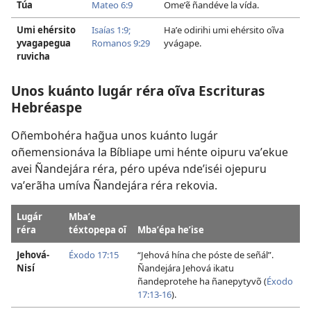
Túa
Mateo 6:9
Omeʼẽ ñandéve la vída.
Umi ehérsito
Isaías 1:9;
Haʼe odirihi umi ehérsito oĩva
yvagapegua
Romanos 9:29
yvágape.
ruvicha
Unos kuánto lugár réra oĩva Escrituras
Hebréaspe
Oñembohéra hag̃ua unos kuánto lugár
oñemensionáva la Bíbliape umi hénte oipuru vaʼekue
avei Ñandejára réra, péro upéva ndeʼiséi ojepuru
vaʼerãha umíva Ñandejára réra rekovia.
Lugár
Mbaʼe
réra
téxtopepa oĩ
Mbaʼépa heʼise
Jehová-
Éxodo 17:15
“Jehová hína che póste de señál”.
Nisí
Ñandejára Jehová ikatu
ñandeprotehe ha ñanepytyvõ (
Éxodo
17:13-16
).