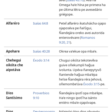
avei (
Isaías 43:10
). Alfa ha
Omega haʼe hína pe primera ha
pe última létra pe avesedário
griégope.
Alfaréro
Isaías 64:8
Peteĩ alfaréro ikatuháicha ojapo
ojaposéva pe ñaiʼũgui,
Ñandejára oreko avei autorida
enterovévare (
Romanos
9:20, 21
).
Apohare
Isaías 40:28
Okrea vaʼekue opa mbaʼe.
Chehegui
Éxodo 3:14
Chugui oikóta tekotevẽva
oikóta che
guive oñekumpli hag̃ua
aipotáva
ivolunta. Upéva ñanepytyvõ
ñantende hag̃ua mbaʼépa
heʼise Ñandejára réra Jehová,
oñemombeʼúva
Éxodo 3:15
-pe.
Dios
Proverbios
Ñandejára ipotĩ opa mbaʼépe.
Santísimo
9:10
Haʼe ningo ipotĩ ha isánto
entéro mbaʼe ojapóvape.
Dios
Deuteronomio
Ndaipóri ótro dios ohupyty