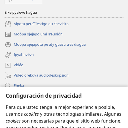
Eike pyaʼeve hag̃ua
Aipota peteĩ Testígo ou chevisita
Moõpa ojejapo umi rreunión
(abre
una
Moõpa ojejapóta pe aty guasu tres diagua
(abre
nueva
una
ventana)
Ipyahuvéva
nueva
ventana)
Vidéo
Vidéo orekóva audiodeskripsión
Eheka
Configuración de privacidad
Ayuda
Para que usted tenga la mejor experiencia posible,
Edona hag̃ua
(abre
usamos
cookies
y otras tecnologías similares. Algunas
una
cookies
son necesarias para que el sitio web funcione,
nueva
Vivliotéka oĩva Internétpe Watchtower
y no se pueden rechazar. Puede aceptar o rechazar