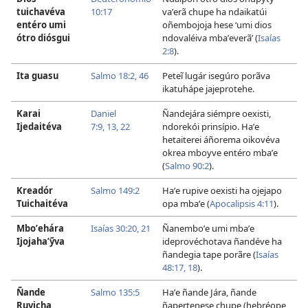
tuichavéva
10:17
vaʼerã chupe ha ndaikatúi
entéro umi
oñembojoja hese ‘umi dios
ótro diósgui
ndovaléiva mbaʼeverã’ (
Isaías
2:8
).
Ita guasu
Salmo 18:2,
46
Peteĩ lugár isegúro porãva
ikatuhápe jajeprotehe.
Karai
Daniel
Ñandejára siémpre oexisti,
Ijedaitéva
7:9,
13,
22
ndorekói prinsípio. Haʼe
hetaiterei áñorema oikovéva
okrea mboyve entéro mbaʼe
(
Salmo 90:2
).
Kreadór
Salmo 149:2
Haʼe rupive oexisti ha ojejapo
Tuichaitéva
opa mbaʼe (
Apocalipsis 4:11
).
Mboʼehára
Isaías 30:20, 21
Ñanemboʼe umi mbaʼe
Ijojahaʼỹva
ideprovéchotava ñandéve ha
ñandegia tape porãre (
Isaías
48:17, 18
).
Ñande
Salmo 135:5
Haʼe ñande Jára, ñande
Ruvicha
ñapertenese chupe (hebréope