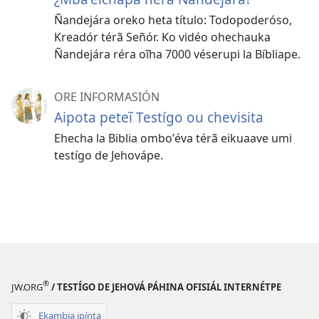
Ñandejára oreko heta título: Todopoderóso,
Kreadór térã Señór. Ko vidéo ohechauka
Ñandejára réra oĩha 7000 véserupi la Bíbliape.
ORE INFORMASIÓN
Aipota peteĩ Testígo ou chevisita
Ehecha la Biblia omboʼéva térã eikuaave umi
testígo de Jehovápe.
®
JW.ORG
/ TESTÍGO DE JEHOVÁ PÁHINA OFISIÁL INTERNÉTPE
Ekambia ipínta