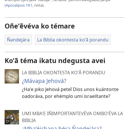
(
Apocalipsis 19:1
, nóta).
Oñeʼẽvéva ko témare
Ñandejára
La Biblia okontesta koʼã porandu
Koʼã téma ikatu ndegusta avei
LA BIBLIA OKONTESTA KOʼÃ PORANDU
¿Mávapa Jehová?
¿Haʼe piko Jehová peteĩ Dios unos kuántonte
oadoráva, por ehémplo umi israelítante?
UMI MBAʼE IÑIMPORTANTEVÉVA OMBOʼÉVA LA
BIBLIA
¿Mbaʼéichapa héra Ñandejára?