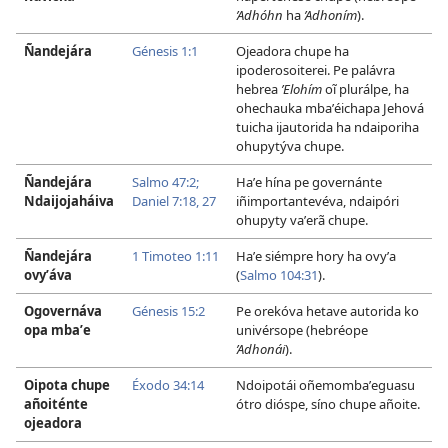
’Adhóhn
ha
’Adhoním
).
Ñandejára
Génesis 1:1
Ojeadora chupe ha
ipoderosoiterei. Pe palávra
hebrea
’Elohím
oĩ plurálpe, ha
ohechauka mbaʼéichapa Jehová
tuicha ijautorida ha ndaiporiha
ohupytýva chupe.
Ñandejára
Salmo 47:2;
Haʼe hína pe governánte
Ndaijojaháiva
Daniel 7:18,
27
iñimportantevéva, ndaipóri
ohupyty vaʼerã chupe.
Ñandejára
1 Timoteo 1:11
Haʼe siémpre hory ha ovyʼa
ovyʼáva
(
Salmo 104:31
).
Ogovernáva
Génesis 15:2
Pe orekóva hetave autorida ko
opa mbaʼe
univérsope (hebréope
’Adhonái
).
Oipota chupe
Éxodo 34:14
Ndoipotái oñemombaʼeguasu
añoiténte
ótro dióspe, síno chupe añoite.
ojeadora