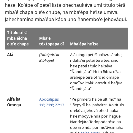
hese. Koʼápe oĩ peteĩ lísta ohechaukáva umi título térã
mbaʼéichapa ojeʼe chupe, ha mbaʼépa heʼise umíva.
Jahechamína mbaʼépa káda uno ñanemboʼe Jehovágui.
Título térã
mbaʼéicha
Mbaʼe
ojeʼe chupe
téxtopepa oĩ
Mbaʼépa heʼise
Alá
(Ndaipóri la
Alá ningo peteĩ palávra árabe,
Bíbliape)
ndahaʼéi peteĩ téra tee, síno
haʼe peteĩ título heʼiséva
“Ñandejára”. Heta Biblia oĩva
árabepe térã ótro idiómape
omoĩ voi “Alá” otradusi hag̃ua
“Ñandejára”.
Alfa ha
Apocalipsis
“Pe primero ha pe último” ha
Omega
1:8;
21:6;
22:13
“iñepyrũ ha ipahaite”. Ko título
orekóva Jehová ohechauka
haʼe mboyve ndaipóri hague
Ñandejára Todopoderóso ha
upe rire ndaiporimoʼãveimaha