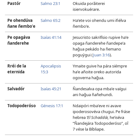
Pastór
Salmo 23:1
Okuida porãiterei
isiervokuérare.
Pe ohendúva
Salmo 65:2
Haʼete voi ohendu umi ifiélva
ñane ñemboʼe
ñemboʼe.
Pe opagáva
Isaías 41:14
Jesucristo sakrifísio rupive haʼe
ñanderehe
opaga ñanderehe ñandepeʼa
hag̃ua pekádo ha ñemano
poguýgui (
Juan 3:16
).
Rréi de la
Apocalipsis
Ymaite guive ha pára siémpre
eternida
15:3
haʼe añoite oreko autorida
ogoverna hag̃ua.
Salvadór
Isaías 45:21
Ñandesalva opa mbaʼe vaígui
ani hag̃ua ñañehundi.
Todopoderóso
Génesis 17:1
Ndaipóri mbaʼeve ni avave
ipoderosovéva chugui. Pe fráse
hebrea
’El Schaddái,
heʼiséva
“Ñandejára Todopoderóso”, oĩ
7 vése la Bíbliape.