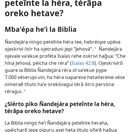
peteĩnte la héra, térãpa
oreko hetave?
Mbaʼépa heʼi la Biblia
Ñandejára ningo peteĩnte héra tee, hebréope upéva
ojeskrivi יהוה ha ojetradusi jepi “Jehová”.
Ñandejára
a
ojevale vaʼekue proféta Isaías rehe oskrivi hag̃ua: “Che
hína Jehová, péicha che réra” (
Isaías 42:8
). Ojeskrivírõ
guare la Biblia Ñandejára réra oĩ vaʼekue pype
7.000 véserupi voi, ha héra oaparese hetaitereive vése
oimeraẽ título haʼe orekóvagui térã ótro persóna
réragui.
b
¿Siérto piko Ñandejára peteĩnte la héra,
térãpa oreko hetave?
La Biblia ningo heʼi Ñandejára peteĩnte heraha,
upéicharõ jepe oipuru avei heta título oñeʼẽ hag̃ua