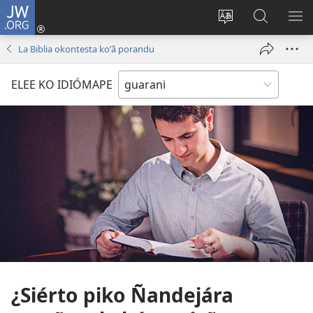
JW.ORG
Emoñepyrũ
ne
Ekambia
Eheka
EH
sesión
ótro
JW.ORG
ME
La Biblia okontesta koʼã porandu
(abre
idiómape
una
ELEE KO IDIÓMAPE
nueva
ventana)
¿Siérto piko Ñandejára