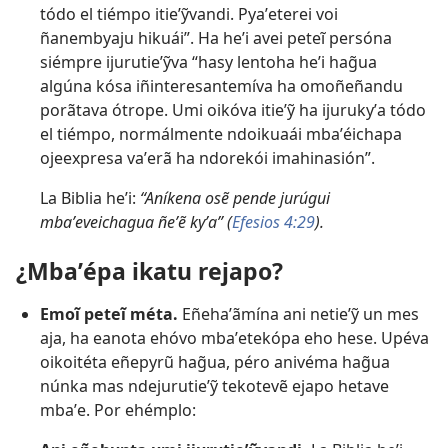
tódo el tiémpo itieʼỹvandi. Pyaʼeterei voi
ñanembyaju hikuái”. Ha heʼi avei peteĩ persóna
siémpre ijurutieʼỹva “hasy lentoha heʼi hag̃ua
algúna kósa iñinteresantemíva ha omoñeñandu
porãtava ótrope. Umi oikóva itieʼỹ ha ijurukyʼa tódo
el tiémpo, normálmente ndoikuaái mbaʼéichapa
ojeexpresa vaʼerã ha ndorekói imahinasión”.
La Biblia heʼi:
“Aníkena osẽ pende jurúgui
mbaʼeveichagua ñeʼẽ kyʼa” (
Efesios 4:29
).
¿Mbaʼépa ikatu rejapo?
Emoĩ peteĩ méta.
Eñehaʼãmína ani netieʼỹ un mes
aja, ha eanota ehóvo mbaʼetekópa eho hese. Upéva
oikoitéta eñepyrũ hag̃ua, péro anivéma hag̃ua
núnka mas ndejurutieʼỹ tekotevẽ ejapo hetave
mbaʼe. Por ehémplo: