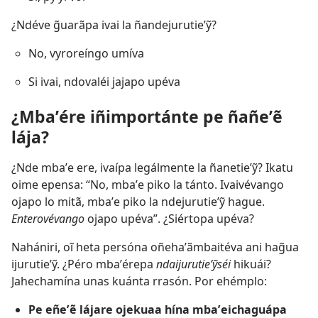
¿Ndéve g̃uarãpa ivai la ñandejurutieʼỹ?
No, vyroreíngo umíva
Si ivai, ndovaléi jajapo upéva
¿Mbaʼére iñimportánte pe ñañeʼẽ
lája?
¿Nde mbaʼe ere, ivaípa legálmente la ñanetieʼỹ? Ikatu
oime epensa: “No, mbaʼe piko la tánto. Ivaivévango
ojapo lo mitã, mbaʼe piko la ndejurutieʼỹ hague.
Enterovévango
ojapo upéva”. ¿Siértopa upéva?
Nahániri, oĩ heta persóna oñehaʼãmbaitéva ani hag̃ua
ijurutieʼỹ. ¿Péro mbaʼérepa
ndaijurutieʼỹséi
hikuái?
Jahechamína unas kuánta rrasón. Por ehémplo:
Pe eñeʼẽ lájare ojekuaa hína mbaʼeichaguápa