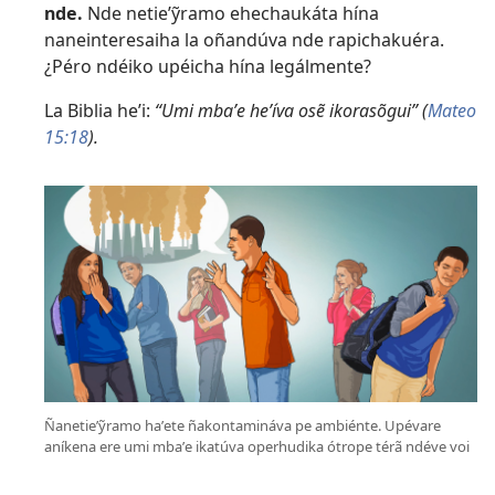
nde.
Nde netieʼỹramo ehechaukáta hína
naneinteresaiha la oñandúva nde rapichakuéra.
¿Péro ndéiko upéicha hína legálmente?
La Biblia heʼi:
“Umi mbaʼe heʼíva osẽ ikorasõgui” (
Mateo
15:18
).
Ñanetieʼỹramo haʼete ñakontamináva pe ambiénte. Upévare
aníkena ere umi mbaʼe ikatúva operhudika ótrope térã ndéve voi