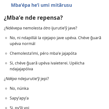
Mbaʼépa heʼi umi mitãrusu
¿Mbaʼe nde repensa?
¿Ndévepa nemolesta
ótro
ijurutieʼỹ jave?
No, ni ndapillái la ojejapo jave upéva. Chéve g̃uarã
upéva normál
Chemolestaʼimi, péro mbaʼe jajapóta
Si, chéve g̃uarã upéva ivaieterei. Upéicha
ndajajapóiva
¿
Ndépa
ndejurutieʼỹ jepi?
No, núnka
Sapyʼapyʼa
Si, pyʼỹi voi