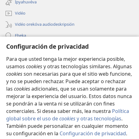
ventana)
Ipyahuvéva
nueva
ventana)
Vidéo
Vidéo orekóva audiodeskripsión
Eheka
Configuración de privacidad
Ayuda
Para que usted tenga la mejor experiencia posible,
Edona hag̃ua
(abre
usamos
cookies
y otras tecnologías similares. Algunas
una
cookies
son necesarias para que el sitio web funcione,
nueva
Vivliotéka oĩva Internétpe Watchtower
y no se pueden rechazar. Puede aceptar o rechazar
(abre
ventana)
las
cookies
adicionales, que se usan solamente para
una
®
JW Hub
nueva
mejorar la experiencia del usuario. Estos datos nunca
(abre
ventana)
una
se pondrán a la venta ni se utilizarán con fines
nueva
comerciales. Si desea saber más, lea nuestra
Política
ventana)
global sobre el uso de
cookies
y otras tecnologías
.
Copyright
© 2026 Watch Tower Bible and Tract Society of Pennsylvania.
También puede personalizar en cualquier momento
OJEJERURÉVA REIPURU HAG̃UA
|
POLÍTICA DE PRIVACIDAD
|
su configuración en la
Configuración de privacidad
.
KONFIGURASIÓN DE PRIVASIDA