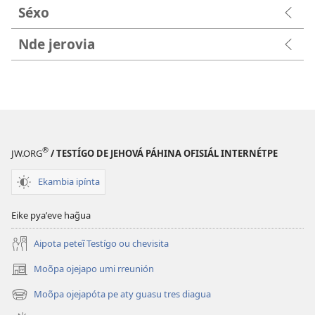
Séxo
Nde jerovia
®
JW.ORG
/ TESTÍGO DE JEHOVÁ PÁHINA OFISIÁL INTERNÉTPE
Ekambia ipínta
Eike pyaʼeve hag̃ua
Aipota peteĩ Testígo ou chevisita
Moõpa ojejapo umi rreunión
(abre
una
Moõpa ojejapóta pe aty guasu tres diagua
(abre
nueva
una