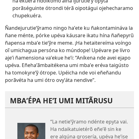
haʼekuéra ndoikomoʼãiha ijurutieʼỹ opyta
porãséguinte ótrondi térã oipotágui ojehecharamo
chupekuéra.
Ñandejurutieʼỹramo ningo haʼete ku ñakontamináva la
ñane ménte, pórke upéva káusare ikatu hína ñañepyrũ
ñapensa mbaʼe tieʼỹre meme. ¡Ha hetaitereíma voíngo
oĩ umichagua persóna ko múndope! Upévare pe lívro
ajeʼi ñamensiona vaʼekue heʼi: “Aníkena nde avei ejapo
upéva. Eñehaʼãmbaitékena umi mbaʼe eréva taigústo
ha tomokyreʼỹ ótrope. Upéicha nde voi eñeñandu
porãvéta ha umi ótro ovyʼáta nendive”.
MBAʼÉPA HEʼI UMI MITÃRUSU
“La netieʼỹramo ndénte epyta vai.
Ha ndaikatuietérõ eñeʼẽ sin ke
ere algúna grosería, upéva heʼise