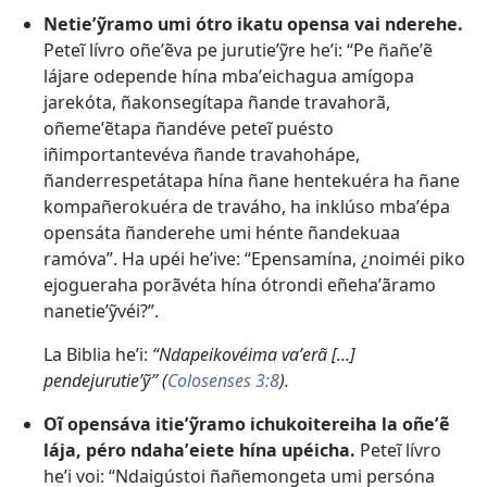
Netieʼỹramo umi ótro ikatu opensa vai nderehe.
Peteĩ lívro oñeʼẽva pe jurutieʼỹre heʼi: “Pe ñañeʼẽ
lájare odepende hína mbaʼeichagua amígopa
jarekóta, ñakonsegítapa ñande travahorã,
oñemeʼẽtapa ñandéve peteĩ puésto
iñimportantevéva ñande travahohápe,
ñanderrespetátapa hína ñane hentekuéra ha ñane
kompañerokuéra de traváho, ha inklúso mbaʼépa
opensáta ñanderehe umi hénte ñandekuaa
ramóva”. Ha upéi heʼive: “Epensamína, ¿noiméi piko
ejogueraha porãvéta hína ótrondi eñehaʼãramo
nanetieʼỹvéi?”.
La Biblia heʼi:
“Ndapeikovéima vaʼerã [...]
pendejurutieʼỹ” (
Colosenses 3:8
).
Oĩ opensáva itieʼỹramo ichukoitereiha la oñeʼẽ
lája, péro ndahaʼeiete hína upéicha.
Peteĩ lívro
heʼi voi: “Ndaigústoi ñañemongeta umi persóna