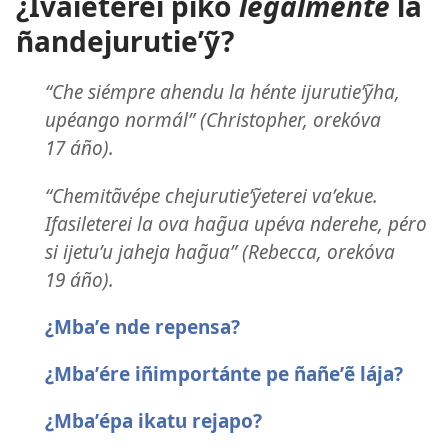
¿Ivaieterei piko
legálmente
la
ñandejurutieʼỹ?
“Che siémpre ahendu la hénte ijurutieʼỹha,
upéango normál” (Christopher, orekóva
17 áño).
“Chemitãvépe chejurutieʼỹeterei vaʼekue.
Ifasileterei la ova hag̃ua upéva nderehe, péro
si ijetuʼu jaheja hag̃ua” (Rebecca, orekóva
19 áño).
¿Mbaʼe nde repensa?
¿Mbaʼére iñimportánte pe ñañeʼẽ lája?
¿Mbaʼépa ikatu rejapo?