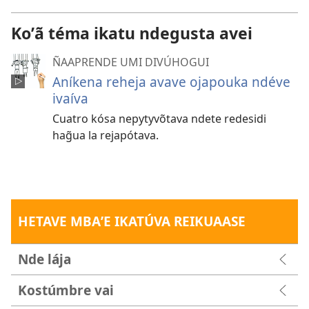
Koʼã téma ikatu ndegusta avei
ÑAAPRENDE UMI DIVÚHOGUI
Aníkena reheja avave ojapouka ndéve
ivaíva
Cuatro kósa nepytyvõtava ndete redesidi
hag̃ua la rejapótava.
HETAVE MBAʼE IKATÚVA REIKUAASE
Nde lája
Kostúmbre vai