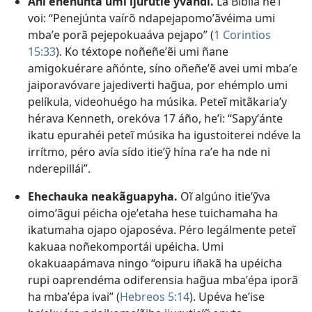
Ani eñehunta umi ijurutieʼỹvandi.
La Biblia heʼi
voi: “Penejúnta vaírõ ndapejapomoʼãvéima umi
mbaʼe porã pejepokuaáva pejapo” (
1 Corintios
15:33
). Ko téxtope noñeñeʼẽi umi ñane
amigokuérare añónte, síno oñeñeʼẽ avei umi mbaʼe
jaiporavóvare jajediverti hag̃ua, por ehémplo umi
pelíkula, videohuégo ha músika. Peteĩ mitãkariaʼy
hérava Kenneth, orekóva 17 áño, heʼi: “Sapyʼánte
ikatu epurahéi peteĩ músika ha igustoiterei ndéve la
irrítmo, péro avía sído itieʼỹ hína raʼe ha nde ni
nderepillái”.
Ehechauka neakãguapyha.
Oĩ algúno itieʼỹva
oimoʼãgui péicha ojeʼetaha hese tuichamaha ha
ikatumaha ojapo ojaposéva. Péro legálmente peteĩ
kakuaa noñekomportái upéicha. Umi
okakuaapámava ningo “oipuru iñakã ha upéicha
rupi oaprendéma odiferensia hag̃ua mbaʼépa iporã
ha mbaʼépa ivai” (
Hebreos 5:14
). Upéva heʼise