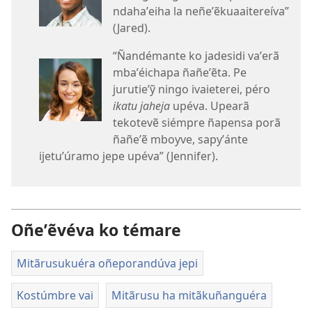
ndahaʼeiha la neñeʼẽkuaaitereíva”
(Jared).
“Ñandémante ko jadesidi vaʼerã
mbaʼéichapa ñañeʼẽta. Pe
jurutieʼỹ ningo ivaieterei, péro
ikatu jaheja
upéva. Upearã
tekotevẽ siémpre ñapensa porã
ñañeʼẽ mboyve, sapyʼánte
ijetuʼúramo jepe upéva” (Jennifer).
Oñeʼẽvéva ko témare
Mitãrusukuéra oñeporandúva jepi
Kostúmbre vai
Mitãrusu ha mitãkuñanguéra