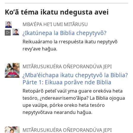
Koʼã téma ikatu ndegusta avei
MBAʼÉPA HEʼI UMI MITÃRUSU
¿Ikatúnepa la Biblia chepytyvõ?
Reikuaáramo la rrespuésta ikatu nepytyvõ
revyʼave hag̃ua.
MITÃRUSUKUÉRA OÑEPORANDÚVA JEPI
¿Mbaʼéichapa ikatu chepytyvõ la Biblia?
Párte 1: Eikuaa porãve nde Biblia
Retopárõ peteĩ vaúl yma guare orekóva heta
tesóro, ¿ndereavrisemoʼãipa? La Biblia ojogua
upe vaúlpe, pórke oreko heta tesóro
nepytyvõtava nearandu hag̃ua.
MITÃRUSUKUÉRA OÑEPORANDÚVA JEPI