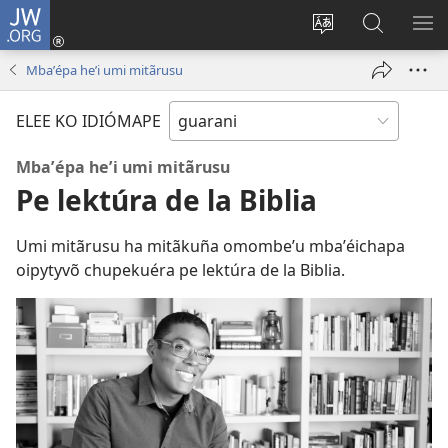
JW.ORG
Emoñepyrũ
ne
Ekambia
Eheka
EH
sesión
ótro
JW.ORG
ME
Mbaʼépa heʼi umi mitãrusu
(abre
idiómape
una
ELEE KO IDIÓMAPE
nueva
ventana)
Mbaʼépa heʼi umi mitãrusu
Pe lektúra de la Biblia
Umi mitãrusu ha mitãkuña omombeʼu mbaʼéichapa
oipytyvõ chupekuéra pe lektúra de la Biblia.