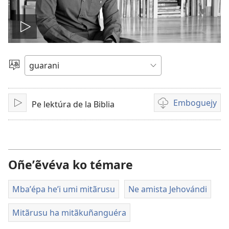
Ehecha
pe
Eiporavo
peteĩ
vidéo
idióma
Emboguejy
Pe lektúra de la Biblia
Erreprodusi
Opsión
emboguejy
hag̃ua
la
vidéo
Oñeʼẽvéva ko témare
Mbaʼépa heʼi umi mitãrusu
Ne amista Jehovándi
Mitãrusu ha mitãkuñanguéra