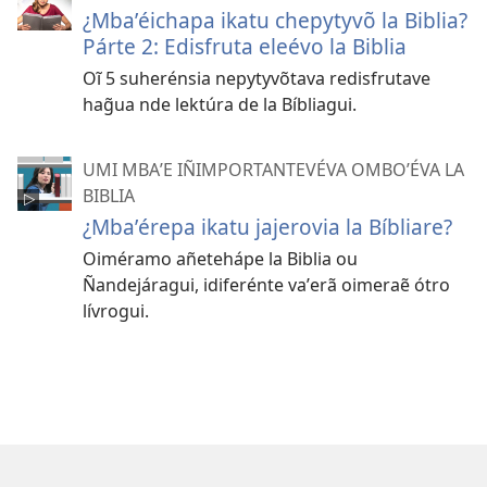
¿Mbaʼéichapa ikatu chepytyvõ la Biblia?
Párte 2: Edisfruta eleévo la Biblia
Oĩ 5 suherénsia nepytyvõtava redisfrutave
hag̃ua nde lektúra de la Bíbliagui.
UMI MBAʼE IÑIMPORTANTEVÉVA OMBOʼÉVA LA
BIBLIA
¿Mbaʼérepa ikatu jajerovia la Bíbliare?
Oiméramo añetehápe la Biblia ou
Ñandejáragui, idiferénte vaʼerã oimeraẽ ótro
lívrogui.