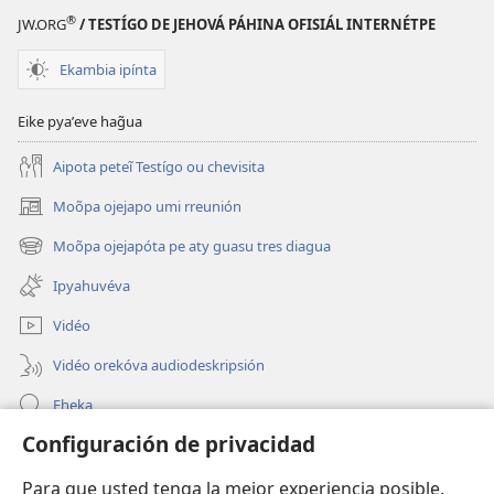
®
JW.ORG
/ TESTÍGO DE JEHOVÁ PÁHINA OFISIÁL INTERNÉTPE
Ekambia ipínta
Eike pyaʼeve hag̃ua
Aipota peteĩ Testígo ou chevisita
Moõpa ojejapo umi rreunión
(abre
una
Moõpa ojejapóta pe aty guasu tres diagua
(abre
nueva
una
ventana)
Ipyahuvéva
nueva
ventana)
Vidéo
Vidéo orekóva audiodeskripsión
Eheka
Configuración de privacidad
Ayuda
Para que usted tenga la mejor experiencia posible,