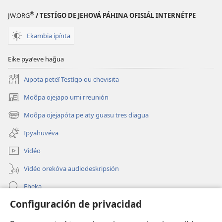
®
JW.ORG
/ TESTÍGO DE JEHOVÁ PÁHINA OFISIÁL INTERNÉTPE
Ekambia ipínta
Eike pyaʼeve hag̃ua
Aipota peteĩ Testígo ou chevisita
Moõpa ojejapo umi rreunión
(abre
una
Moõpa ojejapóta pe aty guasu tres diagua
(abre
nueva
una
ventana)
Ipyahuvéva
nueva
ventana)
Vidéo
Vidéo orekóva audiodeskripsión
Eheka
Configuración de privacidad
Ayuda