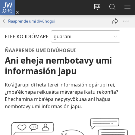
JW.ORG
Emoñepyrũ
ne
Ekambia
Eheka
EH
sesión
ótro
JW.ORG
ME
Ñaaprende umi divúhogui
(abre
idiómape
una
ELEE KO IDIÓMAPE
nueva
ventana)
ÑAAPRENDE UMI DIVÚHOGUI
Ani eheja nembotavy umi
informasión japu
Koʼág̃arupi oĩ hetaiterei informasión opárupi rei,
¿mbaʼéichapa reikuaáta mávarepa ikatu rekonfia?
Ehechamína mbaʼépa nepytyvõkuaa ani hag̃ua
nembotavy umi informasión japu.