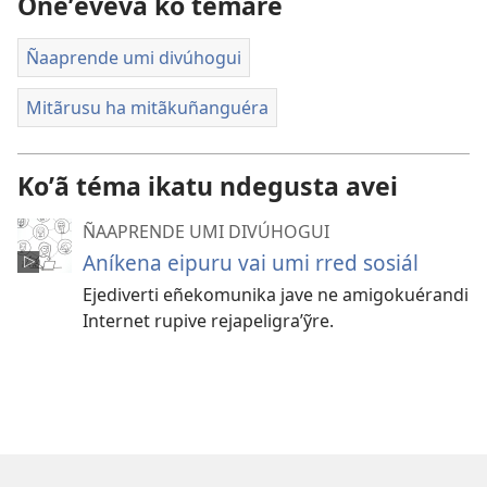
Oñeʼẽvéva ko témare
Ñaaprende umi divúhogui
Mitãrusu ha mitãkuñanguéra
Koʼã téma ikatu ndegusta avei
ÑAAPRENDE UMI DIVÚHOGUI
Aníkena eipuru vai umi rred sosiál
Ejediverti eñekomunika jave ne amigokuérandi
Internet rupive rejapeligraʼỹre.