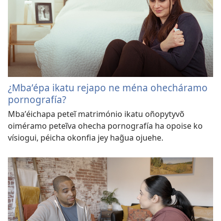
¿Mbaʼépa ikatu rejapo ne ména ohecháramo
pornografía?
Mbaʼéichapa peteĩ matrimónio ikatu oñopytyvõ
oiméramo peteĩva ohecha pornografía ha opoise ko
vísiogui, péicha okonfia jey hag̃ua ojuehe.