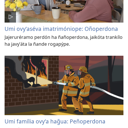
Umi ovyʼaséva imatrimóniope: Oñoperdona
Jajeruréramo perdón ha ñañoperdona, jaikóta trankílo
ha javyʼáta la ñande rogapýpe.
Umi família ovyʼa hag̃ua: Peñoperdona