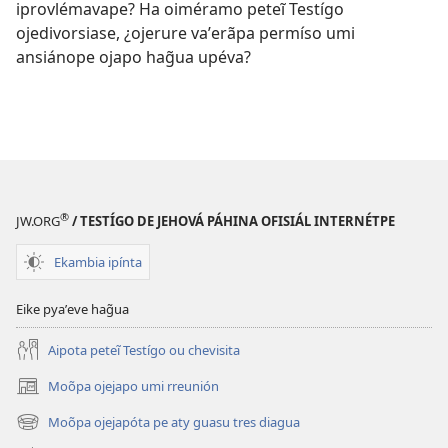
iprovlémavape? Ha oiméramo peteĩ Testígo
ojedivorsiase, ¿ojerure vaʼerãpa permíso umi
ansiánope ojapo hag̃ua upéva?
®
JW.ORG
/ TESTÍGO DE JEHOVÁ PÁHINA OFISIÁL INTERNÉTPE
Ekambia ipínta
Eike pyaʼeve hag̃ua
Aipota peteĩ Testígo ou chevisita
Moõpa ojejapo umi rreunión
(abre
una
Moõpa ojejapóta pe aty guasu tres diagua
(abre
nueva