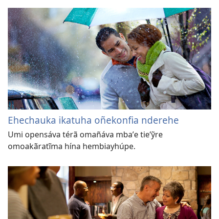
Ehechauka ikatuha oñekonfia nderehe
Umi opensáva térã omañáva mbaʼe tieʼỹre
omoakãratĩma hína hembiayhúpe.