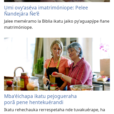
Umi ovyʼaséva imatrimóniope: Pelee
Ñandejára Ñeʼẽ
Jalee meméramo la Biblia ikatu jaiko pyʼaguapýpe ñane
matrimóniope.
Mbaʼéichapa ikatu pejogueraha
porã pene hentekuérandi
Ikatu rehechauka rerrespetaha nde tuvakuérape, ha