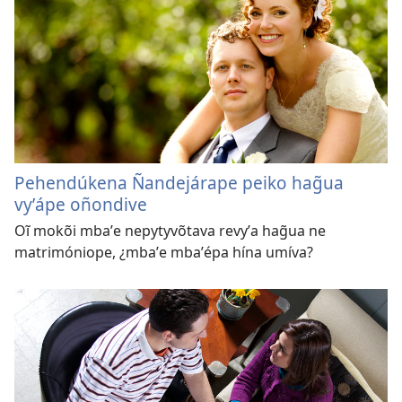
Pehendúkena Ñandejárape peiko hag̃ua
vyʼápe oñondive
Oĩ mokõi mbaʼe nepytyvõtava revyʼa hag̃ua ne
matrimóniope, ¿mbaʼe mbaʼépa hína umíva?