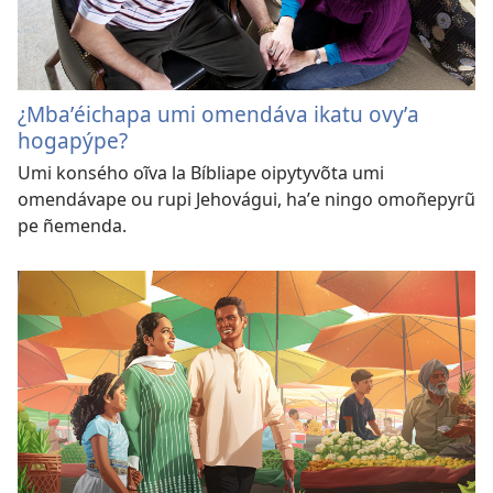
¿Mbaʼéichapa umi omendáva ikatu ovyʼa
hogapýpe?
Umi konsého oĩva la Bíbliape oipytyvõta umi
omendávape ou rupi Jehovágui, haʼe ningo omoñepyrũ
pe ñemenda.