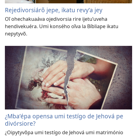
Rejedivorsiárõ jepe, ikatu revyʼa jey
Oĩ ohechakuaáva ojedivorsia rire ijetuʼuveha
hendivekuéra. Umi konsého oĩva la Bíbliape ikatu
nepytyvõ.
¿Mbaʼépa opensa umi testígo de Jehová pe
divórsiore?
¿Oipytyvõpa umi testígo de Jehová umi matrimónio