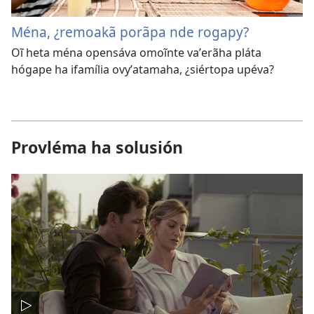
Ména, ¿remoakã porãpa nde rogapy?
Oĩ heta ména opensáva omoĩnte vaʼerãha pláta
hógape ha ifamília ovyʼatamaha, ¿siértopa upéva?
Provléma ha solusión