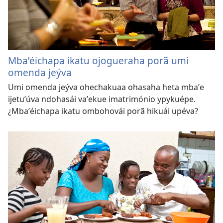
Mbaʼéichapa ikatu ojogueraha porã umi
omenda jeýva
Umi omenda jeýva ohechakuaa ohasaha heta mbaʼe
ijetuʼúva ndohasái vaʼekue imatrimónio ypykuépe.
¿Mbaʼéichapa ikatu ombohovái porã hikuái upéva?