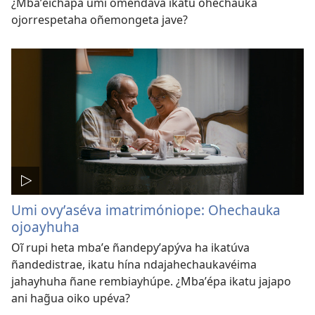
¿Mbaʼéichapa umi omendáva ikatu ohechauka
ojorrespetaha oñemongeta jave?
Umi ovyʼaséva imatrimóniope: Ohechauka
ojoayhuha
Oĩ rupi heta mbaʼe ñandepyʼapýva ha ikatúva
ñandedistrae, ikatu hína ndajahechaukavéima
jahayhuha ñane rembiayhúpe. ¿Mbaʼépa ikatu jajapo
ani hag̃ua oiko upéva?