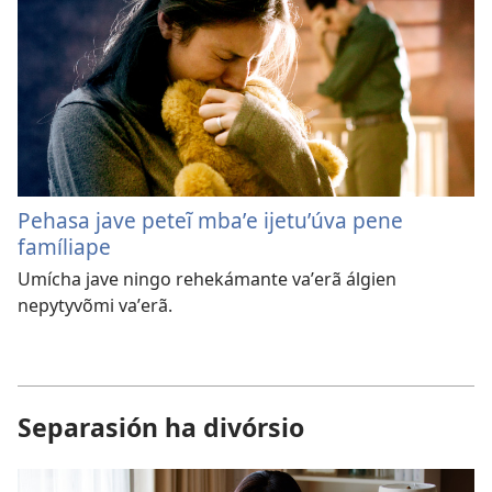
Pehasa jave peteĩ mbaʼe ijetuʼúva pene
famíliape
Umícha jave ningo rehekámante vaʼerã álgien
nepytyvõmi vaʼerã.
Separasión ha divórsio