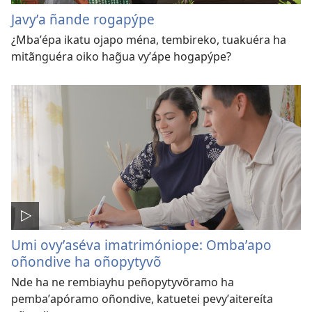
Javyʼa ñande rogapýpe
¿Mbaʼépa ikatu ojapo ména, tembireko, tuakuéra ha
mitãnguéra oiko hag̃ua vyʼápe hogapýpe?
Umi ovyʼaséva imatrimóniope: Ombaʼapo
oñondive ha oñopytyvõ
Nde ha ne rembiayhu peñopytyvõramo ha
pembaʼapóramo oñondive, katuetei pevyʼaitereíta