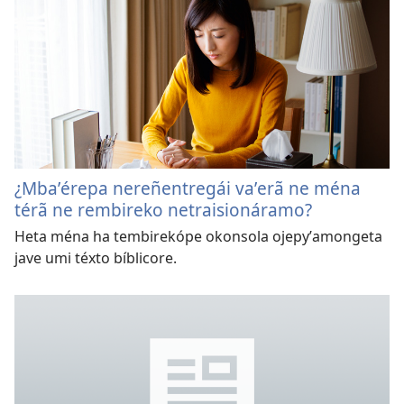
¿Mbaʼérepa nereñentregái vaʼerã ne ména
térã ne rembireko netraisionáramo?
Heta ména ha tembirekópe okonsola ojepyʼamongeta
jave umi téxto bíblicore.