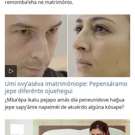
remombaʼeha ne matrimónio.
Umi ovyʼaséva imatrimóniope: Pepensáramo
jepe diferénte ojuehegui
¿Mbaʼépa ikatu pejapo amás día peneunidove hag̃ua
jepe sapyʼánte napeiméi de akuérdo algúna kósape?