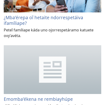
¿Mbaʼérepa oĩ hetaite ndorrespetáiva
ifamíliape?
Peteĩ famíliape káda uno ojorrespetáramo katuete
ovyʼavéta.
Emombaʼékena ne rembiayhúpe