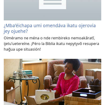
¿Mbaʼéichapa umi omendáva ikatu ojerovia
jey ojuehe?
Oiméramo ne ména o nde rembireko nemoakãratĩ,
ijetuʼuetereíne. ¡Péro la Biblia ikatu nepytyvõ resupera
hag̃ua upe situasión!