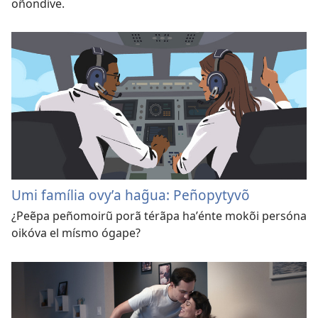
oñondive.
Umi família ovyʼa hag̃ua: Peñopytyvõ
¿Peẽpa peñomoirũ porã térãpa haʼénte mokõi persóna
oikóva el mísmo ógape?