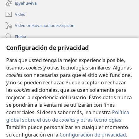
una
ventana)
Ipyahuvéva
nueva
ventana)
Vidéo
Vidéo orekóva audiodeskripsión
Eheka
Configuración de privacidad
Ayuda
Para que usted tenga la mejor experiencia posible,
Edona hag̃ua
(abre
usamos
cookies
y otras tecnologías similares. Algunas
una
cookies
son necesarias para que el sitio web funcione,
nueva
Vivliotéka oĩva Internétpe Watchtower
y no se pueden rechazar. Puede aceptar o rechazar
(abre
ventana)
una
las
cookies
adicionales, que se usan solamente para
®
JW Hub
nueva
mejorar la experiencia del usuario. Estos datos nunca
(abre
ventana)
una
se pondrán a la venta ni se utilizarán con fines
nueva
comerciales. Si desea saber más, lea nuestra
Política
ventana)
global sobre el uso de
cookies
y otras tecnologías
.
Copyright
© 2026 Watch Tower Bible and Tract Society of Pennsylvania.
También puede personalizar en cualquier momento
OJEJERURÉVA REIPURU HAG̃UA
|
POLÍTICA DE PRIVACIDAD
|
su configuración en la
Configuración de privacidad
.
KONFIGURASIÓN DE PRIVASIDA