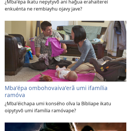
¿Mbaʼépa ikatu nepytyvõ ani hag̃ua erahaiterei
enkuénta ne rembiayhu ojavy jave?
Mbaʼépa ombohovaivaʼerã umi ifamília
ramóva
¿Mbaʼéichapa umi konsého oĩva la Bíbliape ikatu
oipytyvõ umi ifamília ramóvape?