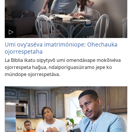
Umi ovyʼaséva imatrimóniope: Ohechauka
ojorrespetaha
La Biblia ikatu oipytyvõ umi omendávape mokõivéva
ojorrespeta hag̃ua, ndaiporiguasúiramo jepe ko
múndope ojorrespetáva.