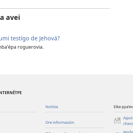
hag̃ua
la
a avei
vidéo
mi testígo de Jehová?
baʼépa roguerovia.
 INTERNÉTPE
Notísia
Eike pyaʼe
Aipot
Ore informasión
chevi
Moõp