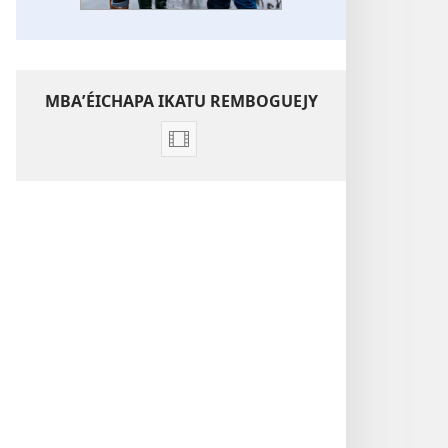
MBAʼÉICHAPA IKATU REMBOGUEJY
Opsión
emboguejy
hag̃ua
la
vidéo
Predikasiónpe
g̃uarã