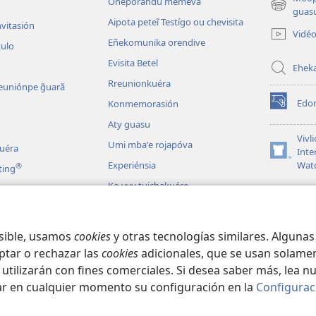
Oñeporandu meméva
(abre
guasu
Aipota peteĩ Testígo ou chevisita
una
nvitasión
Vidé
nueva
Eñekomunika orendive
kulo
ventana)
Evisita Betel
Ehek
Rreunionkuéra
euniónpe g̃uarã
Edon
Konmemorasión
(abre
una
Aty guasu
nueva
Vivli
Umi mbaʼe rojapóva
kuéra
ventana)
Inte
(abre
Experiénsia
Wat
®
ting
una
nueva
Ko yvy tuichakuére
ventana)
osible, usamos
cookies
y otras tecnologías similares. Alguna
ptar o rechazar las
cookies
adicionales, que se usan solamen
 utilizarán con fines comerciales. Si desea saber más, lea n
ar en cualquier momento su configuración en la
Configurac
Society of Pennsylvania.
OJEJERURÉVA REIPURU HAG̃UA
|
POLÍTICA DE 