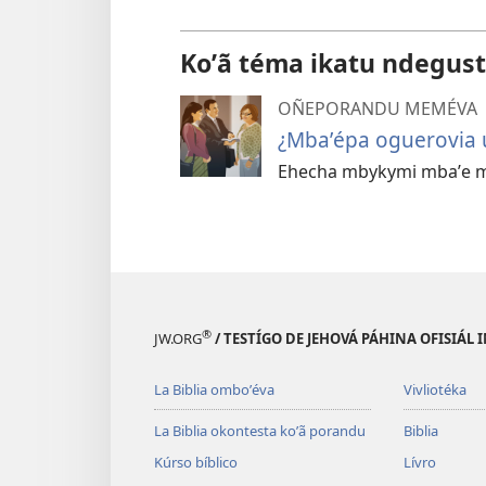
Koʼã téma ikatu ndegust
OÑEPORANDU MEMÉVA
¿Mbaʼépa oguerovia u
Ehecha mbykymi mbaʼe m
®
JW.ORG
/ TESTÍGO DE JEHOVÁ PÁHINA OFISIÁL
La Biblia omboʼéva
Vivliotéka
La Biblia okontesta koʼã porandu
Biblia
Kúrso bíblico
Lívro