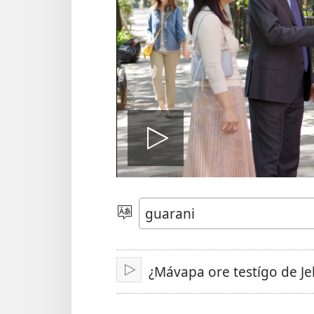
Ehecha
pe
Eiporavo
peteĩ
idióma
vidéo
¿Mávapa ore testígo de J
Erreprodusi