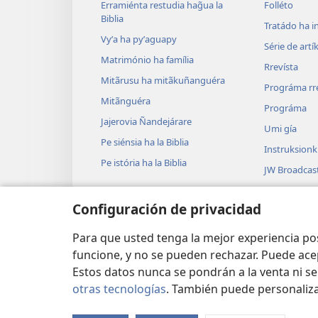
Erramiénta restudia hag̃ua la
Folléto
Biblia
Tratádo ha i
Vyʼa ha pyʼaguapy
Série de artí
Matrimónio ha família
Rrevísta
Mitãrusu ha mitãkuñanguéra
Prográma rr
Mitãnguéra
Prográma
Jajerovia Ñandejárare
Umi gía
Pe siénsia ha la Biblia
Instruksion
Pe istória ha la Biblia
JW Broadcas
Vidéo
Configuración de privacidad
Músika
Audiodráma
Para que usted tenga la mejor experiencia p
funcione, y no se pueden rechazar. Puede ace
Estos datos nunca se pondrán a la venta ni se
otras tecnologías
. También puede personaliz
Copyright
© 2026 Watch Tower Bible and Tract 