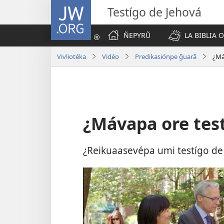
JW.ORG
Testígo de Jehová
ÑEPYRŨ
LA BIBLIA 
Vivliotéka
Vidéo
Predikasiónpe g̃uarã
¿Má
¿Mávapa ore test
¿Reikuaasevépa umi testígo de