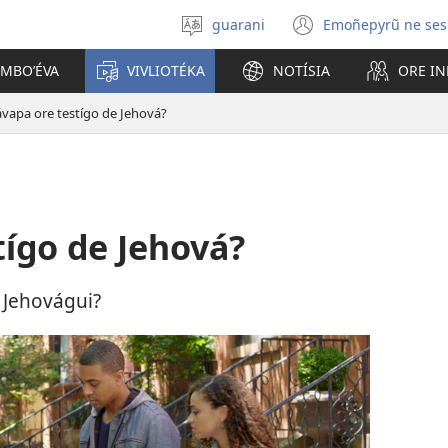
guarani
Emoñepyrũ ne ses
Eiporavo
(abre
peteĩ
una
OMBOʼÉVA
VIVLIOTÉKA
NOTÍSIA
ORE I
idióma
nueva
ventana)
vapa ore testígo de Jehová?
ígo de Jehová?
 Jehovágui?