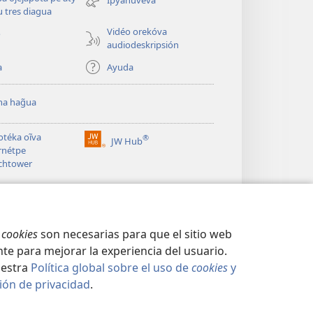
nueva
 tres diagua
ventana)
Vidéo orekóva
o
audiodeskripsión
a
Ayuda
a hag̃ua
otéka oĩva
®
JW Hub
(abre
rnétpe
una
chtower
nueva
ventana)
s
cookies
son necesarias para que el sitio web
te para mejorar la experiencia del usuario.
uestra
Política global sobre el uso de
cookies
y
ión de privacidad
.
PRIVACIDAD
|
KONFIGURASIÓN DE PRIVASIDA