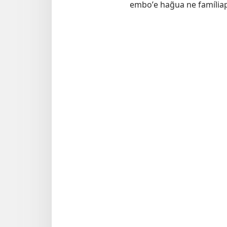
emboʼe hag̃ua ne família