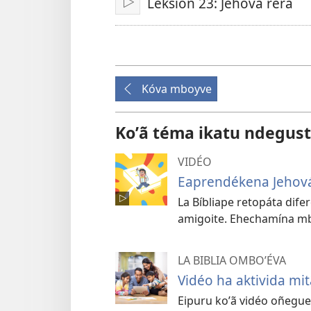
Leksión 23: Jehová réra
Erreprodusi
Kóva mboyve
Koʼã téma ikatu ndegust
VIDÉO
Eaprendékena Jehov
La Bíbliape retopáta dif
amigoite. Ehechamína mb
LA BIBLIA OMBOʼÉVA
Vidéo ha aktivida mi
Eipuru koʼã vidéo oñeguen