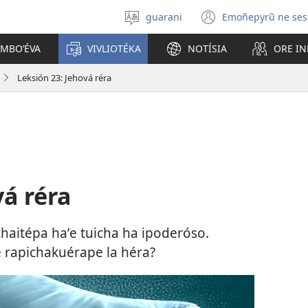
guarani
Emoñepyrũ ne ses
Eiporavo
(abre
peteĩ
una
OMBOʼÉVA
VIVLIOTÉKA
NOTÍSIA
ORE I
idióma
nueva
ventana)
Leksión 23: Jehová réra
vá réra
haitépa haʼe tuicha ha ipoderóso.
 rapichakuérape la héra?