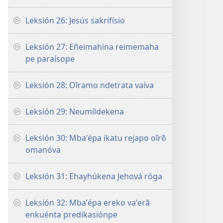
Leksión 26: Jesús sakrifísio
Leksión 27: Eñeimahina reimemaha
pe paraísope
Leksión 28: Oĩramo ndetrata vaíva
Leksión 29: Neumíldekena
Leksión 30: Mbaʼépa ikatu rejapo oĩrõ
omanóva
Leksión 31: Ehayhúkena Jehová róga
Leksión 32: Mbaʼépa ereko vaʼerã
enkuénta predikasiónpe