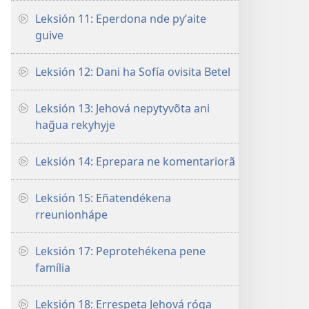
Leksión 11: Eperdona nde pyʼaite
guive
Leksión 12: Dani ha Sofía ovisita Betel
Leksión 13: Jehová nepytyvõta ani
hag̃ua rekyhyje
Leksión 14: Eprepara ne komentariorã
Leksión 15: Eñatendékena
rreunionhápe
Leksión 17: Peprotehékena pene
família
Leksión 18: Errespeta Jehová róga