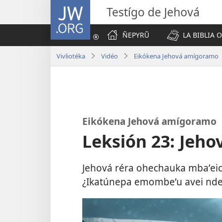
JW.ORG
Testígo de Jehová
ÑEPYRŨ
LA BIBLIA 
Vivliotéka
Vidéo
Eikókena Jehová amígoramo
Eikókena Jehová amígoramo
Leksión 23: Jeho
Jehová réra ohechauka mbaʼeic
¿Ikatúnepa emombeʼu avei nde