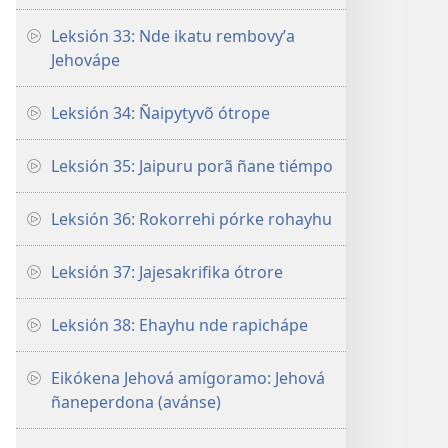
Leksión 33: Nde ikatu rembovyʼa
Jehovápe
Leksión 34: Ñaipytyvõ ótrope
Leksión 35: Jaipuru porã ñane tiémpo
Leksión 36: Rokorrehi pórke rohayhu
Leksión 37: Jajesakrifika ótrore
Leksión 38: Ehayhu nde rapichápe
Eikókena Jehová amígoramo: Jehová
ñaneperdona (avánse)