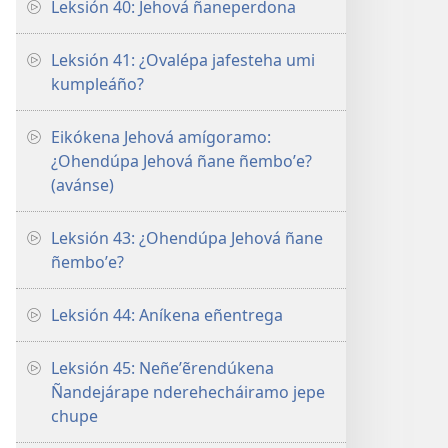
Leksión 40: Jehová ñaneperdona
Leksión 41: ¿Ovalépa jafesteha umi
kumpleáño?
Eikókena Jehová amígoramo:
¿Ohendúpa Jehová ñane ñemboʼe?
(avánse)
Leksión 43: ¿Ohendúpa Jehová ñane
ñemboʼe?
Leksión 44: Aníkena eñentrega
Leksión 45: Neñeʼẽrendúkena
Ñandejárape nderehecháiramo jepe
chupe