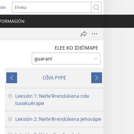
ión
Eheka
NFORMASIÓN
ELEE KO IDIÓMAPE
OĨVA PYPE
Kóva
Kóva
mboyve
rire
Leksión 1: Neñeʼẽrendúkena nde
tuvakuérape
Leksión 2: Neñeʼẽrendúkena Jehovápe