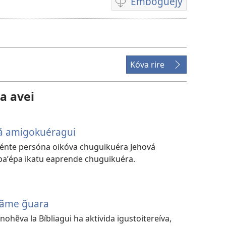
Emboguejy
Opsión
emboguejy
hag̃ua
la
vidéo
Kóva rire
a avei
á amigokuéragui
erénte persóna oikóva chuguikuéra Jehová
aʼépa ikatu eaprende chuguikuéra.
tãme g̃uara
ohẽva la Bíbliagui ha aktivida igustoitereíva,