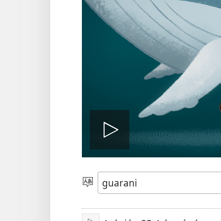
Ehecha
pe
Eiporavo
peteĩ
idióma
vidéo