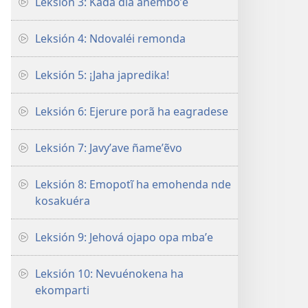
Leksión 3: Káda día añemboʼe
Leksión 4: Ndovaléi remonda
Leksión 5: ¡Jaha japredika!
Leksión 6: Ejerure porã ha eagradese
Leksión 7: Javyʼave ñameʼẽvo
Leksión 8: Emopotĩ ha emohenda nde
kosakuéra
Leksión 9: Jehová ojapo opa mbaʼe
Leksión 10: Nevuénokena ha
ekomparti