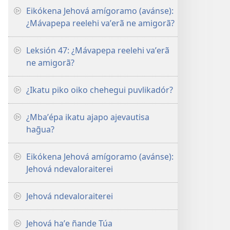
Eikókena Jehová amígoramo (avánse):
¿Mávapepa reelehi vaʼerã ne amigorã?
Leksión 47: ¿Mávapepa reelehi vaʼerã
ne amigorã?
¿Ikatu piko oiko chehegui puvlikadór?
¿Mbaʼépa ikatu ajapo ajevautisa
hag̃ua?
Eikókena Jehová amígoramo (avánse):
Jehová ndevaloraiterei
Jehová ndevaloraiterei
Jehová haʼe ñande Túa