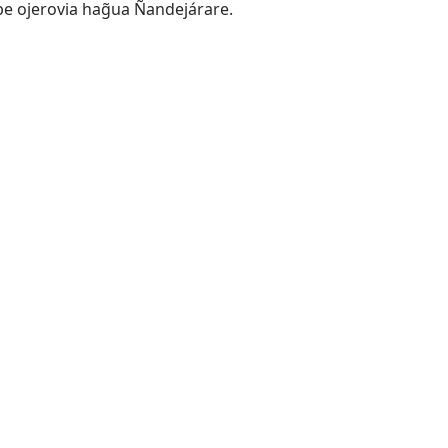
pe ojerovia hag̃ua Ñandejárare.