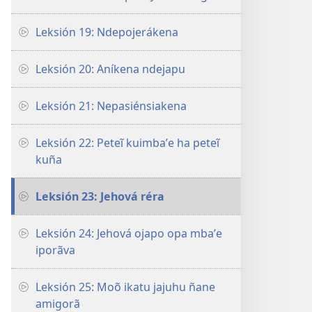
Leksión 19: Ndepojerákena
Leksión 20: Aníkena ndejapu
Leksión 21: Nepasiénsiakena
Leksión 22: Peteĩ kuimbaʼe ha peteĩ
kuña
Leksión 23: Jehová réra
Leksión 24: Jehová ojapo opa mbaʼe
iporãva
Leksión 25: Moõ ikatu jajuhu ñane
amigorã