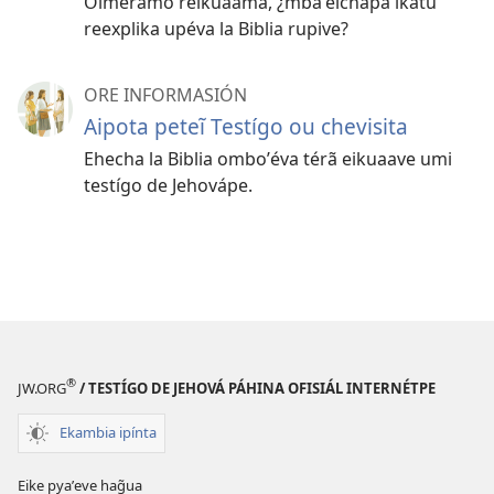
Oiméramo reikuaáma, ¿mbaʼéichapa ikatu
reexplika upéva la Biblia rupive?
ORE INFORMASIÓN
Aipota peteĩ Testígo ou chevisita
Ehecha la Biblia omboʼéva térã eikuaave umi
testígo de Jehovápe.
®
JW.ORG
/ TESTÍGO DE JEHOVÁ PÁHINA OFISIÁL INTERNÉTPE
Ekambia ipínta
Eike pyaʼeve hag̃ua