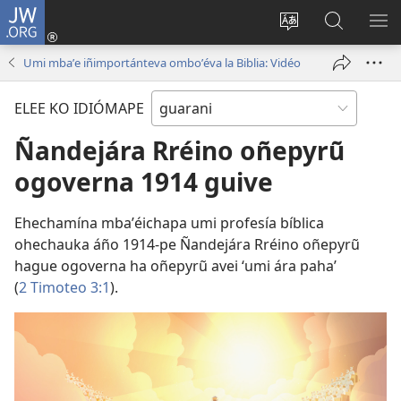
JW.ORG
Emoñepyrũ
ne
Ekambia
Eheka
EH
sesión
ótro
JW.ORG
ME
Umi mbaʼe iñimportánteva omboʼéva la Biblia: Vidéo
(abre
idiómape
una
ELEE KO IDIÓMAPE
nueva
ventana)
Ñandejára Rréino oñepyrũ
ogoverna 1914 guive
Ehechamína mbaʼéichapa umi profesía bíblica
ohechauka áño 1914-pe Ñandejára Rréino oñepyrũ
hague ogoverna ha oñepyrũ avei ‘umi ára paha’
(
2 Timoteo 3:1
).