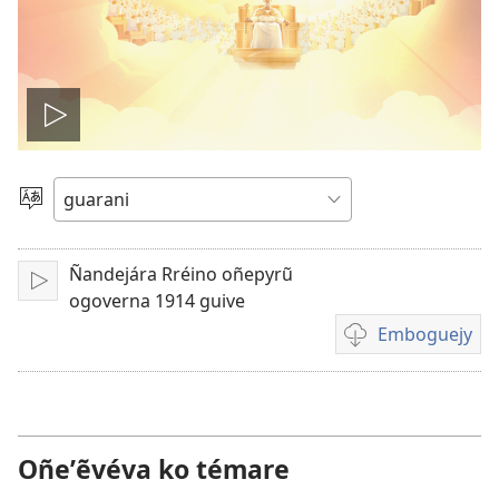
Ehecha
pe
Eiporavo
peteĩ
vidéo
idióma
Ñandejára Rréino oñepyrũ
Erreprodusi
ogoverna 1914 guive
Emboguejy
Opsión
emboguejy
hag̃ua
la
vidéo
Oñeʼẽvéva ko témare