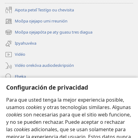
Aipota peteĩ Testígo ou chevisita
Moõpa ojejapo umi rreunión
(abre
una
Moõpa ojejapóta pe aty guasu tres diagua
(abre
nueva
una
ventana)
Ipyahuvéva
nueva
ventana)
Vidéo
Vidéo orekóva audiodeskripsión
Eheka
Configuración de privacidad
Ayuda
Para que usted tenga la mejor experiencia posible,
Edona hag̃ua
(abre
usamos
cookies
y otras tecnologías similares. Algunas
una
cookies
son necesarias para que el sitio web funcione,
nueva
Vivliotéka oĩva Internétpe Watchtower
y no se pueden rechazar. Puede aceptar o rechazar
(abre
ventana)
las
cookies
adicionales, que se usan solamente para
una
®
JW Hub
nueva
mejorar la experiencia del usuario. Estos datos nunca
(abre