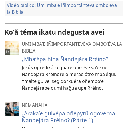
Vidéo bíblico: Umi mbaʼe iñimportánteva omboʼéva
la Biblia
Koʼã téma ikatu ndegusta avei
UMI MBAʼE IÑIMPORTANTEVÉVA OMBOʼÉVA LA
BIBLIA
¿Mbaʼépa hína Ñandejára Rréino?
Jesús opredikárõ guare oñeʼẽve vaʼekue
Ñandejára Rréinore oimeraẽ ótro mbaʼégui.
Ymaite guive isegidorkuéra oñemboʼe
Ñandejárape oumi hag̃ua upe Rréino.
ÑEMAÑAHA
¿Arakaʼe guivépa oñepyrũ ogoverna
Ñandejára Rréino? (Párte 1)