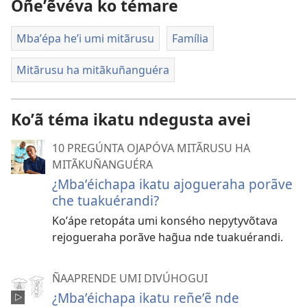
Oñeʼẽvéva ko témare
Mbaʼépa heʼi umi mitãrusu
Família
Mitãrusu ha mitãkuñanguéra
Koʼã téma ikatu ndegusta avei
10 PREGÚNTA OJAPÓVA MITÃRUSU HA
MITÃKUÑANGUÉRA
¿Mbaʼéichapa ikatu ajogueraha porãve
che tuakuérandi?
Koʼápe retopáta umi konsého nepytyvõtava
rejogueraha porãve hag̃ua nde tuakuérandi.
ÑAAPRENDE UMI DIVÚHOGUI
¿Mbaʼéichapa ikatu reñeʼẽ nde