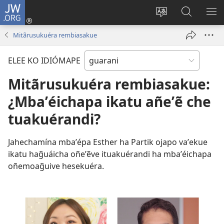
JW.ORG
Emoñepyrũ
ne
Ekambia
Eheka
EH
sesión
ótro
JW.ORG
ME
Mitãrusukuéra rembiasakue
(abre
idiómape
una
ELEE KO IDIÓMAPE
nueva
ventana)
Mitãrusukuéra rembiasakue:
¿Mbaʼéichapa ikatu añeʼẽ che
tuakuérandi?
Jahechamína mbaʼépa Esther ha Partik ojapo vaʼekue
ikatu hag̃uáicha oñeʼẽve ituakuérandi ha mbaʼéichapa
oñemoag̃uive hesekuéra.