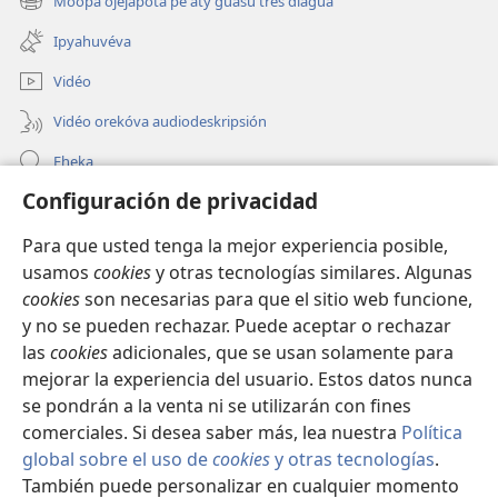
Moõpa ojejapóta pe aty guasu tres diagua
(abre
nueva
una
ventana)
Ipyahuvéva
nueva
ventana)
Vidéo
Vidéo orekóva audiodeskripsión
Eheka
Configuración de privacidad
Ayuda
Para que usted tenga la mejor experiencia posible,
Edona hag̃ua
(abre
usamos
cookies
y otras tecnologías similares. Algunas
una
cookies
son necesarias para que el sitio web funcione,
nueva
Vivliotéka oĩva Internétpe Watchtower
y no se pueden rechazar. Puede aceptar o rechazar
(abre
ventana)
una
las
cookies
adicionales, que se usan solamente para
®
JW Hub
nueva
mejorar la experiencia del usuario. Estos datos nunca
(abre
ventana)
una
se pondrán a la venta ni se utilizarán con fines
nueva
comerciales. Si desea saber más, lea nuestra
Política
ventana)
global sobre el uso de
cookies
y otras tecnologías
.
Copyright
© 2026 Watch Tower Bible and Tract Society of Pennsylvania.
También puede personalizar en cualquier momento