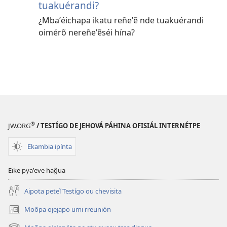
tuakuérandi?
¿Mbaʼéichapa ikatu reñeʼẽ nde tuakuérandi
oimérõ nereñeʼẽséi hína?
®
JW.ORG
/ TESTÍGO DE JEHOVÁ PÁHINA OFISIÁL INTERNÉTPE
Ekambia ipínta
Eike pyaʼeve hag̃ua
Aipota peteĩ Testígo ou chevisita
Moõpa ojejapo umi rreunión
(abre
una