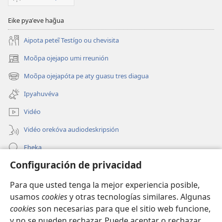
Eike pyaʼeve hag̃ua
Aipota peteĩ Testígo ou chevisita
Moõpa ojejapo umi rreunión
(abre
una
Moõpa ojejapóta pe aty guasu tres diagua
(abre
nueva
una
ventana)
Ipyahuvéva
nueva
ventana)
Vidéo
Vidéo orekóva audiodeskripsión
Eheka
Configuración de privacidad
Ayuda
Para que usted tenga la mejor experiencia posible,
Edona hag̃ua
(abre
usamos
cookies
y otras tecnologías similares. Algunas
una
cookies
son necesarias para que el sitio web funcione,
nueva
Vivliotéka oĩva Internétpe Watchtower
y no se pueden rechazar. Puede aceptar o rechazar