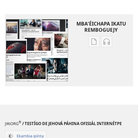
MBAʼÉICHAPA IKATU
REMBOGUEJY
Remboguejy
Remboguejy
hag̃ua
hag̃ua
puvlikasión
áudio
Hetave
Hetave
téma
téma
®
JW.ORG
/ TESTÍGO DE JEHOVÁ PÁHINA OFISIÁL INTERNÉTPE
Ekambia ipínta