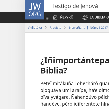
JW.ORG
Testígo de Jehová
ÑEPYRŨ
LA BIBLIA 
Vivliotéka
Rrevísta
Ñemañaha | Núm. 1 2017
¿Iñimportántepa
Biblia?
Peteĩ mitãkuñaʼi ohechárõ guar
ojoguáva umi araípe, haʼe oim
oĩva yvágare. Ñahendúvo péich
ñandéve, péro idiferentete hín