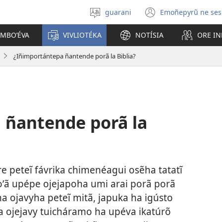
guarani
Emoñepyrũ ne ses
Eiporavo
(abre
peteĩ
una
OMBOʼÉVA
VIVLIOTÉKA
NOTÍSIA
ORE I
idióma
nueva
ventana)
¿Iñimportántepa ñantende porã la Biblia?
 ñantende porã la
e peteĩ fávrika chimenéagui osẽha tatatĩ
oʼã upépe ojejapoha umi arai porã porã
a ojavyha peteĩ mitã, japuka ha igústo
a ojejavy tuicháramo ha upéva ikatúrõ