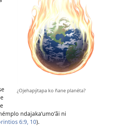
se
¿Ojehapýtapa ko ñane planéta?
pe
ve
hémplo ndajakaʼumoʼãi ni
rintios 6:9, 10
).