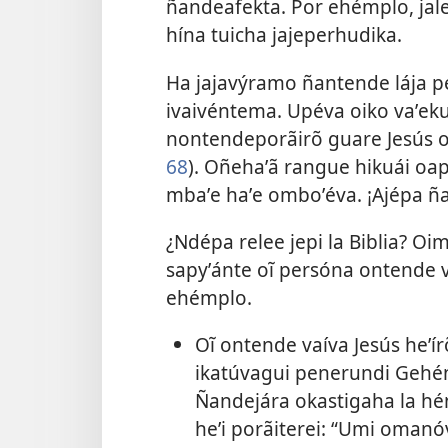
ñandeafekta. Por ehémplo, jale
hína tuicha jajeperhudika.
Ha jajavýramo ñantende lája p
ivaivéntema. Upéva oiko vaʼek
nontendeporãirõ guare Jesús 
68
). Oñehaʼã rangue hikuái o
mbaʼe haʼe omboʼéva. ¡Ajépa 
¿Ndépa relee jepi la Biblia? O
sapyʼánte oĩ persóna ontende 
ehémplo.
Oĩ ontende vaíva Jesús heʼí
ikatúvagui penerundi Gehé
Ñandejára okastigaha la hén
heʼi porãiterei: “Umi omanó