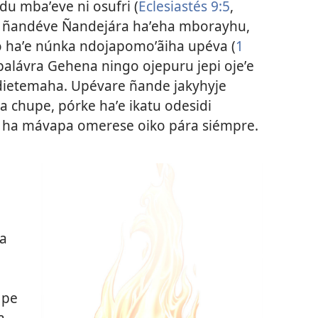
u mbaʼeve ni osufri (
Eclesiastés 9:5
,
porã ñandéve Ñandejára haʼeha mborayhu,
o haʼe núnka ndojapomoʼãiha upéva (
1
 palávra Gehena ningo ojepuru jepi ojeʼe
dietemaha. Upévare ñande jakyhyje
a chupe, pórke haʼe ikatu odesidi
ha mávapa omerese oiko pára siémpre.
]
ra
 pe
a