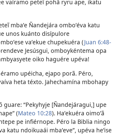
e vaíramo peteĩ pohã ryru ape, ikatu
eteĩ mbaʼe Ñandejára omboʼéva katu
ue unos kuánto disípulore
omboʼese vaʼekue chupekuéra (
Juan 6:48-
aprendeve Jesúsgui, omboykéntema opa
ñambyasyete oiko haguére upéva!
iméramo upéicha, ejapo porã. Péro,
vaíva heta téxto. Jahechamína mbohapy
rõ guare: “Pekyhyje [Ñandejáragui,] upe
nape” (
Mateo 10:28
). Haʼekuéra oimoʼã
tepe pe infiérnope. Péro la Biblia ningo
va katu ndoikuaái mbaʼeve”, upéva heʼise