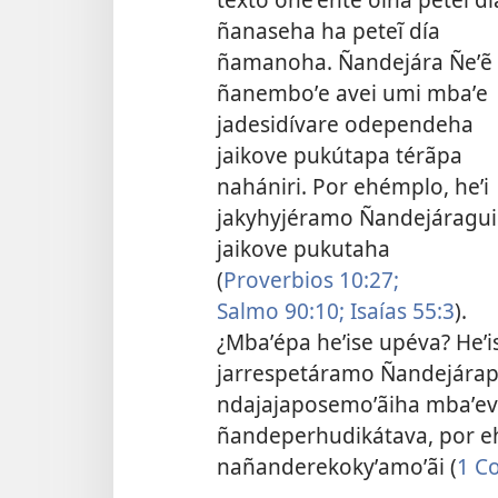
ñanaseha ha peteĩ día
ñamanoha. Ñandejára Ñeʼẽ
ñanemboʼe avei umi mbaʼe
jadesidívare odependeha
jaikove pukútapa térãpa
nahániri. Por ehémplo, heʼi
jakyhyjéramo Ñandejáragui
jaikove pukutaha
(
Proverbios 10:27;
Salmo 90:10;
Isaías 55:3
).
¿Mbaʼépa heʼise upéva? Heʼi
jarrespetáramo Ñandejára
ndajajaposemoʼãiha mbaʼe
ñandeperhudikátava, por e
nañanderekokyʼamoʼãi (
1 Co