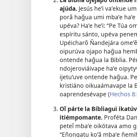
ajúda.
Jesús heʼi vaʼekue u
porã hag̃ua umi mbaʼe haʼe 
upéva? Haʼe heʼi: “Pe Túa o
espíritu sánto, upéva pene
Upéicharõ Ñandejára omeʼẽ i
oipurúva ojapo hag̃ua hemb
ontende hag̃ua la Biblia. P
ndojeroviáivape haʼe oipyt
ijetuʼuve ontende hag̃ua. P
kristiáno oikuaámavape la Bi
oaprendesévape (
Hechos 8:
Oĩ párte la Bíbliagui ikat
itiémpomante.
Proféta Dani
peteĩ mbaʼe oikótava amo go
“Eñongatu koʼã mbaʼe ñemih