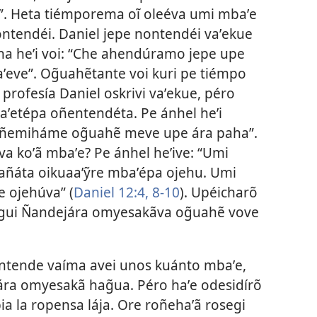
”. Heta tiémporema oĩ oleéva umi mbaʼe
nontendéi. Daniel jepe nontendéi vaʼekue
 ha heʼi voi: “Che ahendúramo jepe upe
ʼeve”. Og̃uahẽtante voi kuri pe tiémpo
rofesía Daniel oskrivi vaʼekue, péro
aʼetépa oñentendéta. Pe ánhel heʼi
a ñemiháme og̃uahẽ meve upe ára paha”.
 koʼã mbaʼe? Pe ánhel heʼive: “Umi
ñañáta oikuaaʼỹre mbaʼépa ojehu. Umi
e ojehúva” (
Daniel 12:4,
8-10
). Upéicharõ
liagui Ñandejára omyesakãva og̃uahẽ vove
ontende vaíma avei unos kuánto mbaʼe,
ára omyesakã hag̃ua. Péro haʼe odesidírõ
 la ropensa lája. Ore roñehaʼã rosegi