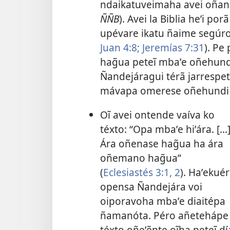
ndaikatuveimaha avei oñand
ÑÑB
). Avei la Biblia heʼi 
upévare ikatu ñaime segúr
Juan 4:8;
Jeremías 7:31
). Pe
hag̃ua peteĩ mbaʼe oñehun
Ñandejáragui térã jarrespet
mávapa omerese oñehundi 
Oĩ avei ontende vaíva ko
téxto: “Opa mbaʼe hiʼára. [...
Ára oñenase hag̃ua ha ára
oñemano hag̃ua”
(
Eclesiastés 3:1, 2
). Haʼekué
opensa Ñandejára voi
oiporavoha mbaʼe diaitépa
ñamanóta. Péro añetehápe
téxto oñeʼẽnte oĩha peteĩ dí