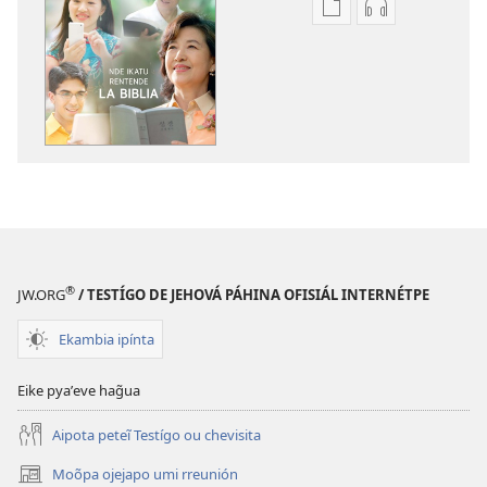
Remboguejy
Remboguejy
hag̃ua
hag̃ua
puvlikasión
áudio
ÑEMAÑAHA
ÑEMAÑAHA
Nde
Nde
ikatu
ikatu
rentende
rentende
la
la
Biblia
Biblia
®
JW.ORG
/ TESTÍGO DE JEHOVÁ PÁHINA OFISIÁL INTERNÉTPE
Ekambia ipínta
Eike pyaʼeve hag̃ua
Aipota peteĩ Testígo ou chevisita
Moõpa ojejapo umi rreunión
(abre