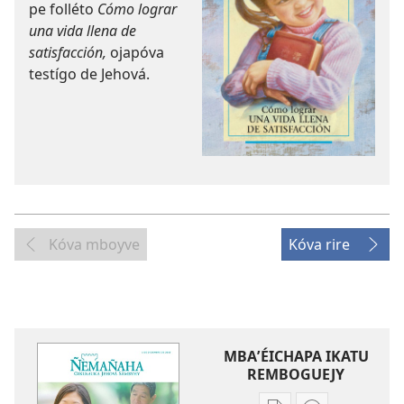
pe folléto
Cómo lograr
una vida llena de
satisfacción
,
ojapóva
testígo de Jehová.
Kóva mboyve
Kóva rire
MBAʼÉICHAPA IKATU
REMBOGUEJY