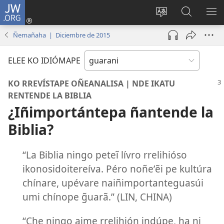
JW.ORG
Emoñepyrũ
ne
Ekambia
Eheka
EH
sesión
ótro
JW.ORG
ME
Ñemañaha | Diciembre de 2015
(abre
idiómape
una
ELEE KO IDIÓMAPE
nueva
ventana)
KO RREVÍSTAPE OÑEANALISA | NDE IKATU
RENTENDE LA BIBLIA
¿Iñimportántepa ñantende la
Biblia?
“La Biblia ningo peteĩ lívro rrelihióso
ikonosidoitereíva. Péro noñeʼẽi pe kultúra
chínare, upévare naiñimportanteguasúi
umi chínope g̃uarã.” (LIN, CHINA)
“Che ningo aime rrelihión indúpe, ha ni