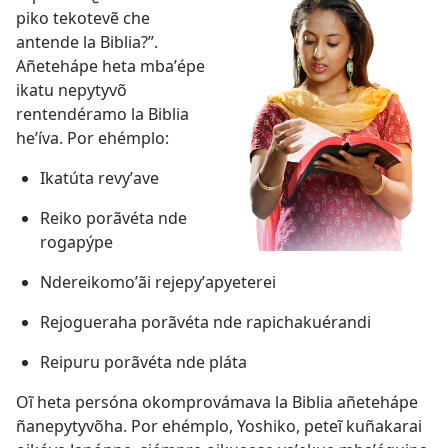
piko tekotevẽ che
antende la Biblia?”.
Añetehápe heta mbaʼépe
ikatu nepytyvõ
rentendéramo la Biblia
heʼíva. Por ehémplo:
Ikatúta revyʼave
Reiko porãvéta nde
rogapýpe
Ndereikomoʼãi rejepyʼapyeterei
Rejogueraha porãvéta nde rapichakuérandi
Reipuru porãvéta nde pláta
Oĩ heta persóna okomprovámava la Biblia añetehápe
ñanepytyvõha. Por ehémplo, Yoshiko, peteĩ kuñakarai