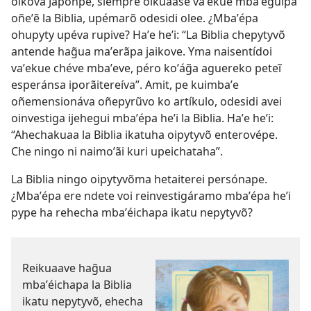
oikóva Japónpe, siémpre oikuaase vaʼekue mbaʼéguipa
oñeʼẽ la Biblia, upémarõ odesidi olee. ¿Mbaʼépa
ohupyty upéva rupive? Haʼe heʼi: “La Biblia chepytyvõ
antende hag̃ua maʼerãpa jaikove. Yma naisentídoi
vaʼekue chéve mbaʼeve, péro koʼág̃a aguereko peteĩ
esperánsa iporãitereíva”. Amit, pe kuimbaʼe
oñemensionáva oñepyrũvo ko artíkulo, odesidi avei
oinvestiga ijehegui mbaʼépa heʼi la Biblia. Haʼe heʼi:
“Ahechakuaa la Biblia ikatuha oipytyvõ enterovépe.
Che ningo ni naimoʼãi kuri upeichataha”.
La Biblia ningo oipytyvõma hetaiterei persónape.
¿Mbaʼépa ere ndete voi reinvestigáramo mbaʼépa heʼi
pype ha rehecha mbaʼéichapa ikatu nepytyvõ?
Reikuaave hag̃ua
mbaʼéichapa la Biblia
ikatu nepytyvõ, ehecha