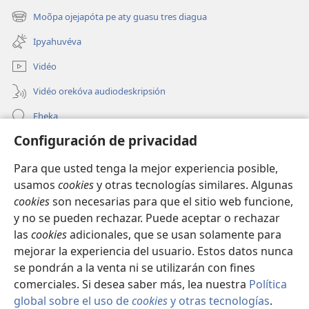
una
Moõpa ojejapóta pe aty guasu tres diagua
(abre
nueva
una
ventana)
Ipyahuvéva
nueva
ventana)
Vidéo
Vidéo orekóva audiodeskripsión
Eheka
Configuración de privacidad
Ayuda
Para que usted tenga la mejor experiencia posible,
Edona hag̃ua
(abre
usamos
cookies
y otras tecnologías similares. Algunas
una
cookies
son necesarias para que el sitio web funcione,
nueva
Vivliotéka oĩva Internétpe Watchtower
y no se pueden rechazar. Puede aceptar o rechazar
(abre
ventana)
una
las
cookies
adicionales, que se usan solamente para
®
JW Hub
nueva
mejorar la experiencia del usuario. Estos datos nunca
(abre
ventana)
una
se pondrán a la venta ni se utilizarán con fines
nueva
comerciales. Si desea saber más, lea nuestra
Política
ventana)
global sobre el uso de
cookies
y otras tecnologías
.