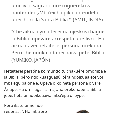
umi lívro sagrádo ore roguerekóva
nantendéi. ¿Mbaʼéicha piko antendéta
upéicharõ la Santa Biblia?” (AMIT, INDIA)
“Che aikuaa ymaitereíma ojeskrivi hague
la Biblia, upévare arrespeta upe lívro. Ha
aikuaa avei hetaiterei persóna orekoha.
Péro che núnka ndahecháiva peteĩ Biblia.”
(YUMIKO, JAPÓN)
Hetaiterei persóna ko múndo tuichakuére omombaʼe
la Biblia, péro ndoikuaaguasúi térã ndoikuaaiete voi
mbaʼéguipa oñeʼẽ. Upéva oiko heta persóna oĩvare
Ásiape. Ha umi lugár la majoría orekohápe la Biblia
jepe, heta oĩ ndoikuaáiva mbaʼépa oĩ pype.
Péro ikatu oime nde
repensa: “¿Ha mbaʼére