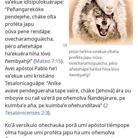
vaʼekue idisipulokuérape:
“Peñangarekóke
pendejehe, cháke oĩta
proféta japu
oúva pene rendápe
ovecharamoguáicha,
péro añetehápe
Jesús heʼíma vaʼekue oĩtaha
haʼekuéra hína lóvo
proféta japu oúva
ñembyahýi” (
Mateo 7:15
).
‘ovecharamoguáicha, péro
Avei apóstol Pablo heʼi
añetehápe haʼéva hína lóvo
ñembyahýi’
vaʼekue umi kristiáno
Tesalonicaguápe: “Aníke
avave pendegueraha tape vaíre, cháke [Jehová] ára ou
mboyve ou raẽ vaʼerã pe oñemoĩva Ñandejárare, pe
kuimbaʼe aña, pe kuimbaʼe oñehundítava” (
2
Tesalonicenses 2:3
).
Koʼã versíkulo ohechauka porã umi apóstol tiémpope
oĩma hague umi proféta japu ha umi oñemoĩva