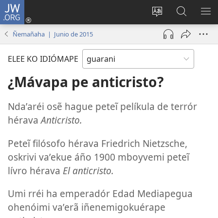
JW.ORG
Emoñepyrũ
ne
Ekambia
Eheka
EH
sesión
ótro
JW.ORG
ME
Ñemañaha | Junio de 2015
(abre
idiómape
una
ELEE KO IDIÓMAPE
nueva
ventana)
¿Mávapa pe anticristo?
Ndaʼaréi osẽ hague peteĩ pelíkula de terrór
hérava
Anticristo.
Peteĩ filósofo hérava Friedrich Nietzsche,
oskrivi vaʼekue áño 1900 mboyvemi peteĩ
lívro hérava
El anticristo.
Umi rréi ha emperadór Edad Mediapegua
ohenóimi vaʼerã iñenemigokuérape