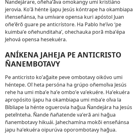
Ñandejárare, oñehaʼãva omokangy umi kristiáno
jerovia. Koʼã hénte ijapu Jesús kóntrape ha okambiapa
iñenseñánsa, ha umívare opensa kuri apóstol Juan
oñeʼẽrõ guare pe anticrístore. Ha Pablo heʼívo ‘pe
kuimbaʼe oñehunditaha’, ohechauka porã mbaʼépa
Jehová opensa hesekuéra.
ANÍKENA JAHEJA PE ANTICRISTO
ÑANEMBOTAVY
Pe anticristo koʼag̃aite peve ombotavy oikóvo umi
héntepe. Oĩ heta persóna ha grúpo oñemoĩva Jesús
rehe ha umi mbaʼe haʼe omboʼe vaʼekuére. Haʼekuéra
apropósito ijapu ha okambiapa umi mbaʼe oĩva la
Bíbliape la hénte oguerovia hag̃ua Ñandejára ha Jesús
peteĩnteha. Ñande ñañatende vaʼerã ani hag̃ua
ñanembotavy hikuái. Jahechamína mokõi enseñánsa
japu haʼekuéra oipurúva oporombotavy hag̃ua.