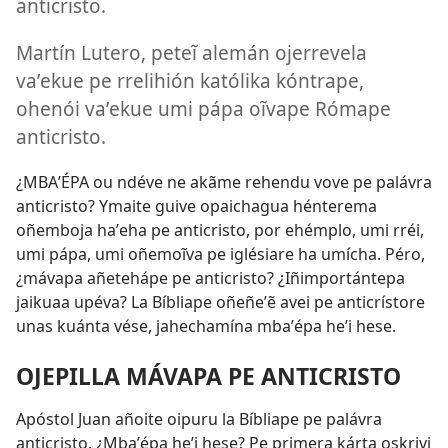
anticristo.
Martín Lutero, peteĩ alemán ojerrevela
vaʼekue pe rrelihión katólika kóntrape,
ohenói vaʼekue umi pápa oĩvape Rómape
anticristo.
¿MBAʼÉPA ou ndéve ne akãme rehendu vove pe palávra
anticristo? Ymaite guive opaichagua hénterema
oñemboja haʼeha pe anticristo, por ehémplo, umi rréi,
umi pápa, umi oñemoĩva pe iglésiare ha umícha. Péro,
¿mávapa añetehápe pe anticristo? ¿Iñimportántepa
jaikuaa upéva? La Bíbliape oñeñeʼẽ avei pe anticrístore
unas kuánta vése, jahechamína mbaʼépa heʼi hese.
OJEPILLA MÁVAPA PE ANTICRISTO
Apóstol Juan añoite oipuru la Bíbliape pe palávra
anticristo. ¿Mbaʼépa heʼi hese? Pe primera kárta oskrivi