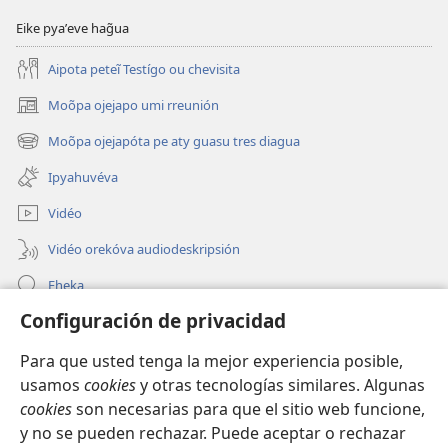
Eike pyaʼeve hag̃ua
Aipota peteĩ Testígo ou chevisita
Moõpa ojejapo umi rreunión
(abre
una
Moõpa ojejapóta pe aty guasu tres diagua
(abre
nueva
una
ventana)
Ipyahuvéva
nueva
ventana)
Vidéo
Vidéo orekóva audiodeskripsión
Eheka
Configuración de privacidad
Ayuda
Para que usted tenga la mejor experiencia posible,
Edona hag̃ua
(abre
usamos
cookies
y otras tecnologías similares. Algunas
una
cookies
son necesarias para que el sitio web funcione,
nueva
Vivliotéka oĩva Internétpe Watchtower
y no se pueden rechazar. Puede aceptar o rechazar
(abre
ventana)