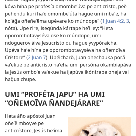
kóva hína pe profesía omombeʼúva pe anticristo, peẽ
pehendu kuri haʼe omombeʼúta hague umi mbaʼe, ha
koʼág̃a oñeñeʼẽma upévare ko múndope” (
1 Juan 4:2, 3
,
nóta). Upe rire, isegúnda kártape heʼi jey: “Heta
oporombotavyséva osẽ ko múndope, umi
ndogueroviáiva Jesucristo ou hague yvypóraicha.
Upéva haʼe hína pe oporombotavyséva ha oñemoĩva
Crístore” (
2 Juan 7
). Upéicharõ, Juan ohechauka porã
vaʼekue pe anticristo haʼeha umi persóna okambiapáva
la Jesús omboʼe vaʼekue ha ijapúva ikóntrape oheja vai
hag̃ua chupe.
UMI “PROFÉTA JAPU” HA UMI
“OÑEMOĨVA ÑANDEJÁRARE”
Heta áño apóstol Juan
oñeʼẽ mboyve pe
anticrístore, Jesús heʼíma