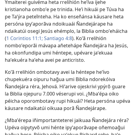
Ymaiterei guivéma heta rrelihión heʼíva ijehe
kristianoha omboʼe
pe trinida
. Heʼi hikuái pe Túva ha
pe Taʼýra peteĩnteha. Ha ko enseñánsa káusare heta
persóna ipyʼaporãva ndoikuaái Ñandejárape ha
ndaikatúi osegi Jesús ehémplo, la Biblia omboʼeháicha
(
1 Corintios 11:1;
Santiago 4:8
). Koʼã rrelihión
nomboʼeporãi mávapa añetehápe Ñandejára ha Jesús,
ha okonfundipa umi héntepe, upévare jaʼekuaa
haʼekuéra haʼeha avei pe anticristo.
Koʼã rrelihión ombotavy avei la héntepe heʼívo
chupekuéra oipuru hag̃ua umi Biblia ndorekóiva
Ñandejára réra
, Jehová. Hiʼarive ojeskrivi ypýrõ guare
la Biblia ojepuru 7.000 véserupi voi. ¿Mbaʼépa oiko
péicha oporombotavy rupi hikuái? Heta persóna upéva
káusare ndaikatúi oikuaa porã Ñandejárape.
¿Mbaʼérepa iñimportanteterei jaikuaa Ñandejára réra?
Upéva oipytyvõ umi hénte ipyʼaporãvape oñemoag̃ui
hag̃ua hese. Péicha oiko vaʼekue Richard rehe, haʼe