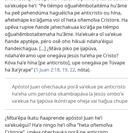
vaʼekuépe heʼi: “Pe tiémpo og̃uahẽmbotaitéma huʼãme
ha peẽ pehendúma haguéicha pe anticristo ou hína,
añetehápe koʼág̃ama voi oĩ heta oñemoĩva Crístore. Ha
upéva rupive ñande jahechakuaa koʼág̃a pe tiémpo
og̃uahẽmbotaitemaha huʼãme. Haʼekuéra oĩ vaʼekue
ñande apytépe, péro osẽ oho hikuái ndahaʼéigui
ñandeichagua. [...] ¿Máva piko pe ijapúva,
ndahaʼéiramo upe onegáva Jesús haʼeha pe Cristo?
Kóva haʼe hína [pe anticristo], upe onegáva pe Túvape
ha Itaʼýrape” (
1 Juan 2:18, 19,
22
, nóta).
Apóstol Juan ohechauka porã vaʼekue pe anticristo
haʼeha umi persóna okambiapáva la Jesús omboʼe
vaʼekue ha ijapúva ikóntrape oheja vai hag̃ua chupe
¿Mbaʼépa ikatu ñaaprende apóstol Juan heʼi
vaʼekuégui? Haʼe ningo heʼi oĩha “heta oñemoĩva
Crístore”, upéva ohechauka porã pe anticristo