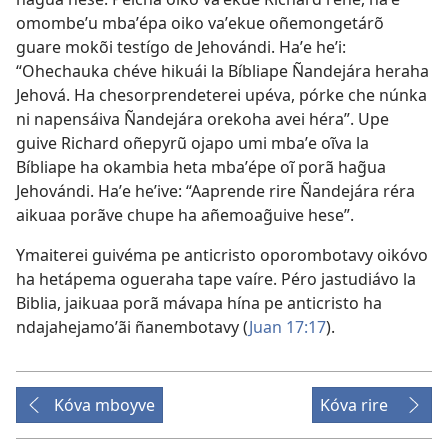
omombeʼu mbaʼépa oiko vaʼekue oñemongetárõ
guare mokõi testígo de Jehovándi. Haʼe heʼi:
“Ohechauka chéve hikuái la Bíbliape Ñandejára heraha
Jehová. Ha chesorprendeterei upéva, pórke che núnka
ni napensáiva Ñandejára orekoha avei héra”. Upe
guive Richard oñepyrũ ojapo umi mbaʼe oĩva la
Bíbliape ha okambia heta mbaʼépe oĩ porã hag̃ua
Jehovándi. Haʼe heʼive: “Aaprende rire Ñandejára réra
aikuaa porãve chupe ha añemoag̃uive hese”.
Ymaiterei guivéma pe anticristo oporombotavy oikóvo
ha hetápema ogueraha tape vaíre. Péro jastudiávo la
Biblia, jaikuaa porã mávapa hína pe anticristo ha
ndajahejamoʼãi ñanembotavy (
Juan 17:17
).
Kóva mboyve
Kóva rire