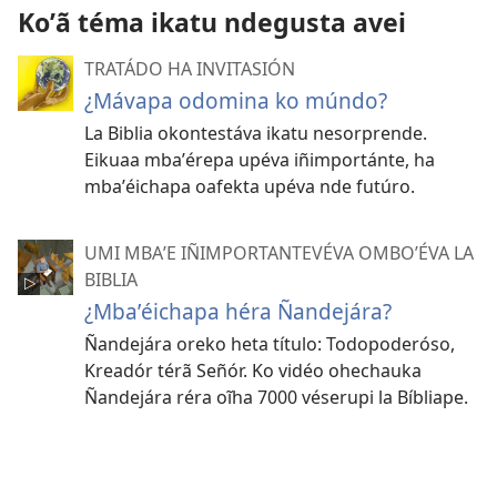
Koʼã téma ikatu ndegusta avei
TRATÁDO HA INVITASIÓN
¿Mávapa odomina ko múndo?
La Biblia okontestáva ikatu nesorprende.
Eikuaa mbaʼérepa upéva iñimportánte, ha
mbaʼéichapa oafekta upéva nde futúro.
UMI MBAʼE IÑIMPORTANTEVÉVA OMBOʼÉVA LA
BIBLIA
¿Mbaʼéichapa héra Ñandejára?
Ñandejára oreko heta título: Todopoderóso,
Kreadór térã Señór. Ko vidéo ohechauka
Ñandejára réra oĩha 7000 véserupi la Bíbliape.