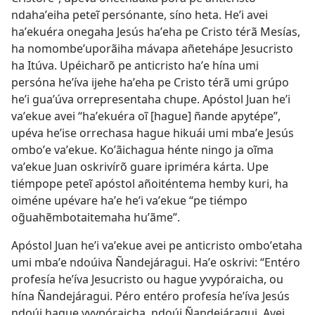
ndahaʼeiha peteĩ persónante, síno heta. Heʼi avei
haʼekuéra onegaha Jesús haʼeha pe Cristo térã Mesías,
ha nomombeʼuporãiha mávapa añetehápe Jesucristo
ha Itúva. Upéicharõ pe anticristo haʼe hína umi
persóna heʼíva ijehe haʼeha pe Cristo térã umi grúpo
heʼi guaʼúva orrepresentaha chupe. Apóstol Juan heʼi
vaʼekue avei “haʼekuéra oĩ [hague] ñande apytépe”,
upéva heʼise orrechasa hague hikuái umi mbaʼe Jesús
omboʼe vaʼekue. Koʼãichagua hénte ningo ja oĩma
vaʼekue Juan oskrivírõ guare ipriméra kárta. Upe
tiémpope peteĩ apóstol añoiténtema hemby kuri, ha
oiméne upévare haʼe heʼi vaʼekue “pe tiémpo
og̃uahẽmbotaitemaha huʼãme”.
Apóstol Juan heʼi vaʼekue avei pe anticristo omboʼetaha
umi mbaʼe ndoúiva Ñandejáragui. Haʼe oskrivi: “Entéro
profesía heʼíva Jesucristo ou hague yvypóraicha, ou
hína Ñandejáragui. Péro entéro profesía heʼíva Jesús
ndoúi hague yvypóraicha, ndoúi Ñandejáragui. Avei