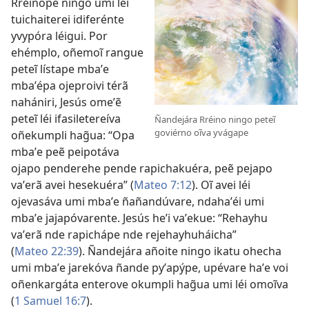
Rréinope ningo umi léi
tuichaiterei idiferénte
yvypóra léigui. Por
ehémplo, oñemoĩ rangue
peteĩ lístape mbaʼe
mbaʼépa ojeproivi térã
nahániri, Jesús omeʼẽ
peteĩ léi ifasiletereíva
Ñandejára Rréino ningo peteĩ
goviérno oĩva yvágape
oñekumpli hag̃ua: “Opa
mbaʼe peẽ peipotáva
ojapo penderehe pende rapichakuéra, peẽ pejapo
vaʼerã avei hesekuéra” (
Mateo 7:12
). Oĩ avei léi
ojevasáva umi mbaʼe ñañandúvare, ndahaʼéi umi
mbaʼe jajapóvarente. Jesús heʼi vaʼekue: “Rehayhu
vaʼerã nde rapichápe nde rejehayhuháicha”
(
Mateo 22:39
). Ñandejára añoite ningo ikatu ohecha
umi mbaʼe jarekóva ñande pyʼapýpe, upévare haʼe voi
oñenkargáta enterove okumpli hag̃ua umi léi omoĩva
(
1 Samuel 16:7
).