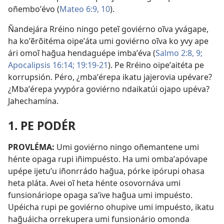
oñemboʼévo (
Mateo 6:9, 10
).
Ñandejára Rréino ningo peteĩ goviérno oĩva yvágape,
ha koʼẽrõitéma oipeʼáta umi goviérno oĩva ko yvy ape
ári omoĩ hag̃ua hendaguépe imbaʼéva (
Salmo 2:8, 9;
Apocalipsis 16:14;
19:19-21
). Pe Rréino oipeʼaitéta pe
korrupsión. Péro, ¿mbaʼérepa ikatu jajerovia upévare?
¿Mbaʼérepa yvypóra goviérno ndaikatúi ojapo upéva?
Jahechamína.
1. PE PODÉR
PROVLÉMA:
Umi goviérno ningo oñemantene umi
hénte opaga rupi iñimpuésto. Ha umi ombaʼapóvape
upépe ijetuʼu iñonrrádo hag̃ua, pórke ipórupi ohasa
heta pláta. Avei oĩ heta hénte osovornáva umi
funsionáriope opaga saʼive hag̃ua umi impuésto.
Upéicha rupi pe goviérno ohupive umi impuésto, ikatu
hag̃uáicha orrekupera umi funsionário omonda