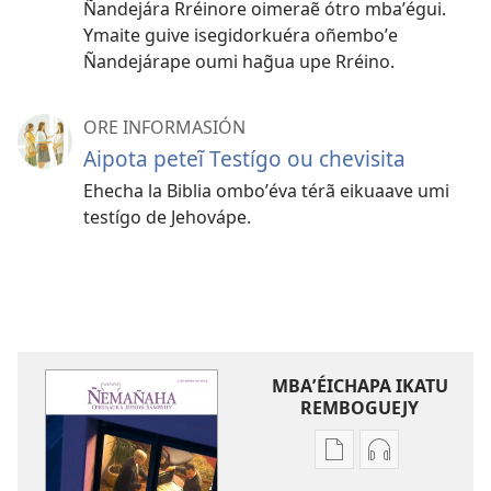
Ñandejára Rréinore oimeraẽ ótro mbaʼégui.
Ymaite guive isegidorkuéra oñemboʼe
Ñandejárape oumi hag̃ua upe Rréino.
ORE INFORMASIÓN
Aipota peteĩ Testígo ou chevisita
Ehecha la Biblia omboʼéva térã eikuaave umi
testígo de Jehovápe.
MBAʼÉICHAPA IKATU
REMBOGUEJY
Remboguejy
Remboguejy
hag̃ua
hag̃ua