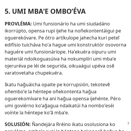
5. UMI MBAʼE OMBOʼÉVA
PROVLÉMA:
Umi funsionário ha umi siudadáno
ikorrúpto, opensa rupi ijehe ha noñekontentáigui pe
oguerekóvare. Pe ótro artíkulope jahecha kuri peteĩ
edifísio tuicháva hoʼa hague umi konstruktór osovorna
haguére umi funsionáriope. Haʼekuéra oipuru umi
materiál ndoikoguasúiva ha nokumplíri umi mbaʼe
ojeruréva pe léi de segurida, oikuaágui upéva osẽ
varatovetaha chupekuéra.
Ikatu hag̃uáicha opaite pe korrupsión, tekotevẽ
oñemboʼe la héntepe oñekontenta hag̃ua
oguerekomívare ha ani hag̃ua opensa ijehénte. Péro
umi goviérno koʼag̃agua ndaikatúi ha nomboʼeséi
voínte la héntepe koʼã mbaʼe.
SOLUSIÓN:
Ñandejára Rréino ikatu osolusiona ko