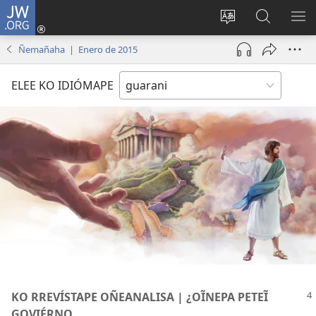
JW.ORG
Emoñepyrũ
ne
Ekambia
Eheka
EH
sesión
ótro
JW.ORG
ME
Ñemañaha | Enero de 2015
(abre
idiómape
una
ELEE KO IDIÓMAPE
nueva
ventana)
KO RREVÍSTAPE OÑEANALISA | ¿OĨNEPA PETEĨ
GOVIÉRNO