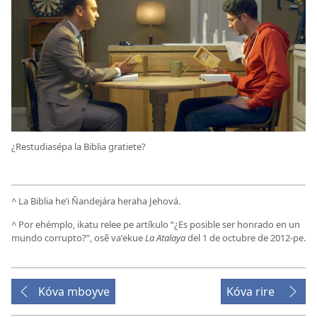
¿Restudiasépa la Biblia gratiete?
^
La Biblia heʼi Ñandejára heraha Jehová.
^
Por ehémplo, ikatu relee pe artíkulo “¿Es posible ser honrado en un
mundo corrupto?”, osẽ vaʼekue
La Atalaya
del 1 de octubre de 2012-pe.
Kóva mboyve
Kóva rire