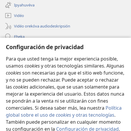
una
ventana)
Ipyahuvéva
nueva
ventana)
Vidéo
Vidéo orekóva audiodeskripsión
Eheka
Configuración de privacidad
Ayuda
Para que usted tenga la mejor experiencia posible,
Edona hag̃ua
(abre
usamos
cookies
y otras tecnologías similares. Algunas
una
cookies
son necesarias para que el sitio web funcione,
nueva
Vivliotéka oĩva Internétpe Watchtower
y no se pueden rechazar. Puede aceptar o rechazar
(abre
ventana)
una
las
cookies
adicionales, que se usan solamente para
®
JW Hub
nueva
mejorar la experiencia del usuario. Estos datos nunca
(abre
ventana)
una
se pondrán a la venta ni se utilizarán con fines
nueva
comerciales. Si desea saber más, lea nuestra
Política
ventana)
global sobre el uso de
cookies
y otras tecnologías
.
Copyright
© 2026 Watch Tower Bible and Tract Society of Pennsylvania.
También puede personalizar en cualquier momento
OJEJERURÉVA REIPURU HAG̃UA
|
POLÍTICA DE PRIVACIDAD
|
su configuración en la
Configuración de privacidad
.