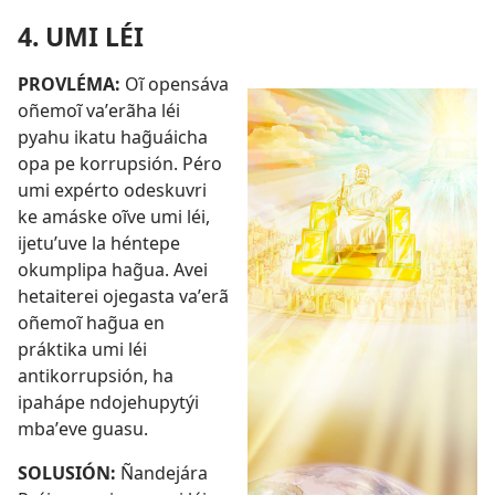
4. UMI LÉI
PROVLÉMA:
Oĩ opensáva
oñemoĩ vaʼerãha léi
pyahu ikatu hag̃uáicha
opa pe korrupsión. Péro
umi expérto odeskuvri
ke amáske oĩve umi léi,
ijetuʼuve la héntepe
okumplipa hag̃ua. Avei
hetaiterei ojegasta vaʼerã
oñemoĩ hag̃ua en
práktika umi léi
antikorrupsión, ha
ipahápe ndojehupytýi
mbaʼeve guasu.
SOLUSIÓN:
Ñandejára