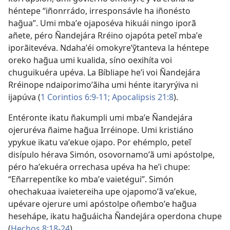
héntepe “iñonrrádo, irresponsávle ha iñonésto
hag̃ua”. Umi mbaʼe ojaposéva hikuái ningo iporã
añete, péro Ñandejára Rréino ojapóta peteĩ mbaʼe
iporãitevéva. Ndahaʼéi omokyreʼỹtanteva la héntepe
oreko hag̃ua umi kualida, síno oexihíta voi
chuguikuéra upéva. La Bíbliape heʼi voi Ñandejára
Rréinope ndaiporimoʼãiha umi hénte itaryrýiva ni
ijapúva (
1 Corintios 6:9-11;
Apocalipsis 21:8
).
Entéronte ikatu ñakumpli umi mbaʼe Ñandejára
ojeruréva ñaime hag̃ua Irréinope. Umi kristiáno
ypykue ikatu vaʼekue ojapo. Por ehémplo, peteĩ
disípulo hérava Simón, osovornamoʼã umi apóstolpe,
péro haʼekuéra orrechasa upéva ha heʼi chupe:
“Eñarrepentíke ko mbaʼe vaietégui”. Simón
ohechakuaa ivaietereiha upe ojapomoʼã vaʼekue,
upévare ojerure umi apóstolpe oñemboʼe hag̃ua
hesehápe, ikatu hag̃uáicha Ñandejára operdona chupe
(
Hechos 8:18-24
).