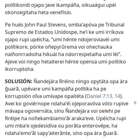
polítikondi ojapo jave ikampáña, oikuaágui upéi
okonsegitaha heta venefísio.
Pe hués John Paul Stevens, ombaʼapóva pe Tribunal
Supremo de Estados Unídospe, heʼi ke umi irríkova
ojapo rupi upéicha, “umi hénte ndojeroviavéi umi
polítikore, pórke oñepyrũrema voi ohechauka
naiñonrradoiha hikuái ha ndorrespetaiha umi léi”.
Ajeve voi ningo hetaiterei hénte opensa umi polítiko
ikorruptoha.
SOLUSIÓN:
Ñandejára Rréino ningo opytáta opa ára
g̃uarã, upévare umi kampáña polítika ha pe
korrupsión oĩva umívape opaitéta (
Daniel 7:13, 14
).
Avei ko goviérnope ndahaʼéi ojeporavóva vóto
rupive
mávapa ogovernáta, síno Ñandejára voi oelehi pe
Rréipe ha noñekambiamoʼãi arakaʼeve. Upéicha rupi
umi mbaʼe ojedesidíva ou porãta enterovépe, ha
ndahaʼemoʼãi sapyʼaiterãnte, síno opa ára g̃uarã.