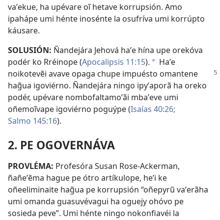
vaʼekue, ha upévare oĩ hetave korrupsión. Amo
ipahápe umi hénte inosénte la osufríva umi korrúpto
káusare.
SOLUSIÓN:
Ñandejára Jehová haʼe hína upe orekóva
podér ko Rréinope (
Apocalipsis 11:15
).
Haʼe
*
noikotevẽi avave opaga chupe impuésto omantene
hag̃ua igoviérno. Ñandejára ningo ipyʼaporã ha oreko
podér, upévare nombofaltamoʼãi mbaʼeve umi
oñemoĩvape igoviérno poguýpe (
Isaías 40:26;
Salmo 145:16
).
2. PE OGOVERNÁVA
PROVLÉMA:
Profesóra Susan Rose-Ackerman,
ñañeʼẽma hague pe ótro artíkulope, heʼi ke
oñeeliminaite hag̃ua pe korrupsión “oñepyrũ vaʼerãha
umi omanda guasuvévagui ha oguejy ohóvo pe
sosieda peve”. Umi hénte ningo nokonfiavéi la