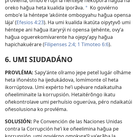
provléma, omboʼe rupi la héntepe hekoporã hag̃ua ha
oreko hag̃ua heta kualida iporãva.
Ko goviérno
*
omboʼe la héntepe ‘akóinte ombopyahu hag̃ua opensa
lája’ (
Efesios 4:23
). Ha umi kualida ikatúta oipytyvõ umi
héntepe ani hag̃ua itaryrýi ni opensa ijehénte, ovyʼa
hag̃ua oguerekomívarente ha ojepyʼapy hag̃ua
hapichakuérare (
Filipenses 2:4;
1 Timoteo 6:6
).
6. UMI SIUDADÁNO
PROVLÉMA:
Sapyʼánte oĩramo jepe peteĩ lugár oĩháme
heta iñonésto ha ijedukádova, lomímonte oĩ heta
ikorrúptova. Umi expérto heʼi upévare ndaikatuiha
oñeeliminaite la korrupsión. Hetaitérõngo ikatu
oñekontrolave umi perhuísio oguerúva, péro ndaikatúi
oñesolusiona ko provléma.
SOLUSIÓN:
Pe Convención de las Naciones Unidas
contra la Corrupción heʼi ke oñeelimina hag̃ua pe
korrupsión, umi goviérno omokyreʼỹ vaʼerãha la