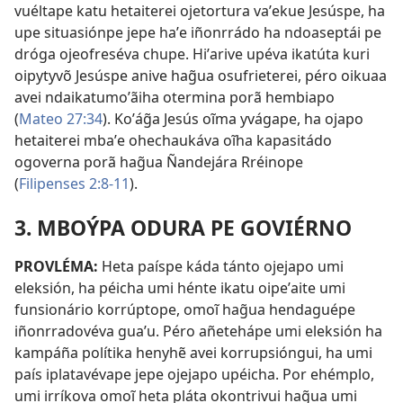
vuéltape katu hetaiterei ojetortura vaʼekue Jesúspe, ha
upe situasiónpe jepe haʼe iñonrrádo ha ndoaseptái pe
dróga ojeofreséva chupe. Hiʼarive upéva ikatúta kuri
oipytyvõ Jesúspe anive hag̃ua osufrieterei, péro oikuaa
avei ndaikatumoʼãiha otermina porã hembiapo
(
Mateo 27:34
). Koʼág̃a Jesús oĩma yvágape, ha ojapo
hetaiterei mbaʼe ohechaukáva oĩha kapasitádo
ogoverna porã hag̃ua Ñandejára Rréinope
(
Filipenses 2:8-11
).
3. MBOÝPA ODURA PE GOVIÉRNO
PROVLÉMA:
Heta paíspe káda tánto ojejapo umi
eleksión, ha péicha umi hénte ikatu oipeʼaite umi
funsionário korrúptope, omoĩ hag̃ua hendaguépe
iñonrradovéva guaʼu. Péro añetehápe umi eleksión ha
kampáña polítika henyhẽ avei korrupsióngui, ha umi
país iplatavévape jepe ojejapo upéicha. Por ehémplo,
umi irríkova omoĩ heta pláta okontrivui hag̃ua umi