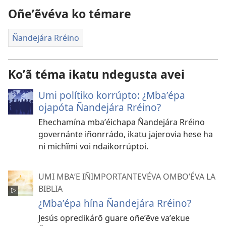
Oñeʼẽvéva ko témare
Ñandejára Rréino
Koʼã téma ikatu ndegusta avei
Umi polítiko korrúpto: ¿Mbaʼépa
ojapóta Ñandejára Rréino?
Ehechamína mbaʼéichapa Ñandejára Rréino
governánte iñonrrádo, ikatu jajerovia hese ha
ni michĩmi voi ndaikorrúptoi.
UMI MBAʼE IÑIMPORTANTEVÉVA OMBOʼÉVA LA
BIBLIA
¿Mbaʼépa hína Ñandejára Rréino?
Jesús opredikárõ guare oñeʼẽve vaʼekue