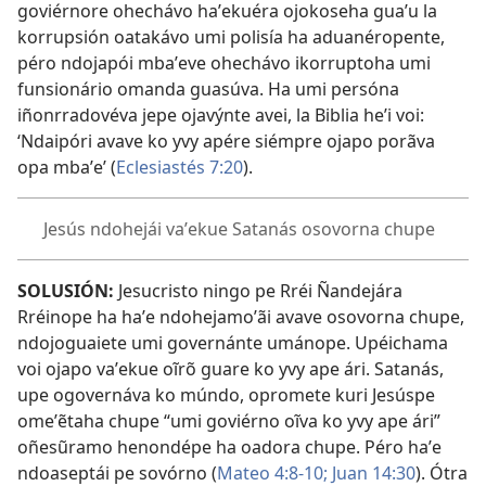
goviérnore ohechávo haʼekuéra ojokoseha guaʼu la
korrupsión oatakávo umi polisía ha aduanéropente,
péro ndojapói mbaʼeve ohechávo ikorruptoha umi
funsionário omanda guasúva. Ha umi persóna
iñonrradovéva jepe ojavýnte avei, la Biblia heʼi voi:
‘Ndaipóri avave ko yvy apére siémpre ojapo porãva
opa mbaʼe’ (
Eclesiastés 7:20
).
Jesús ndohejái vaʼekue Satanás osovorna chupe
SOLUSIÓN:
Jesucristo ningo pe Rréi Ñandejára
Rréinope ha haʼe ndohejamoʼãi avave osovorna chupe,
ndojoguaiete umi governánte umánope. Upéichama
voi ojapo vaʼekue oĩrõ guare ko yvy ape ári. Satanás,
upe ogovernáva ko múndo, opromete kuri Jesúspe
omeʼẽtaha chupe “umi goviérno oĩva ko yvy ape ári”
oñesũramo henondépe ha oadora chupe. Péro haʼe
ndoaseptái pe sovórno (
Mateo 4:8-10;
Juan 14:30
). Ótra