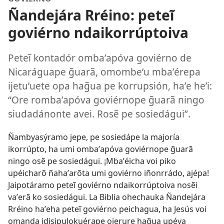
Ñandejára Rréino: peteĩ
goviérno ndaikorrúptoiva
Peteĩ kontadór ombaʼapóva goviérno de
Nicaráguape g̃uarã, omombeʼu mbaʼérepa
ijetuʼuete opa hag̃ua pe korrupsión, haʼe heʼi:
“Ore rombaʼapóva goviérnope g̃uarã ningo
siudadánonte avei. Rosẽ pe sosiedágui”.
Ñambyasýramo jepe, pe sosiedápe la majoría
ikorrúpto, ha umi ombaʼapóva goviérnope g̃uarã
ningo osẽ pe sosiedágui. ¡Mbaʼéicha voi piko
upéicharõ ñahaʼarõta umi goviérno iñonrrádo, ajépa!
Jaipotáramo peteĩ goviérno ndaikorrúptoiva nosẽi
vaʼerã ko sosiedágui. La Biblia ohechauka Ñandejára
Rréino haʼeha peteĩ goviérno peichagua, ha Jesús voi
omanda idisipulokuérape ojerure hag̃ua upéva