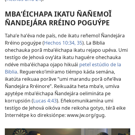
MBAʼÉICHAPA IKATU ÑAÑEMOĨ
ÑANDEJÁRA RRÉINO POGUÝPE
Tahaʼe haʼéva nde país, nde ikatu reñemoĩ Ñandejára
Rréino poguýpe (
Hechos 10:34, 35
). La Biblia
ohechauka porã mbaʼéichapa ikatu rejapo upéva. Umi
testígo de Jehová ovyʼáta ikatu haguére ohechauka
ndéve mbaʼéichapa ojapo hikuái
peteĩ estúdio de la
Biblia
. Reguerekoʼimíramo tiémpo káda semána,
ikatúta reikuaa porãve “umi marandu porã oñeʼẽva
Ñandejára Rréinore”. Reikuaáta heta mbaʼe, umíva
apytépe mbaʼéichapa Ñandejára oelimináta pe
korrupsión (
Lucas 4:43
). Eñekomunikamína umi
testígo de Jehová oikóva nde reikoha gotyo, térã eike
Internétpe ko direksiónpe: www.jw.org/gug.