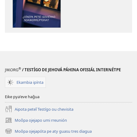
puvlikasión
áudio
ÑEMAÑAHA
ÑEMAÑAHA
¿Oĩnepa
¿Oĩnepa
peteĩ
peteĩ
goviérno
goviérno
ndaikorrúptoiva?
ndaikorrúpto
®
JW.ORG
/ TESTÍGO DE JEHOVÁ PÁHINA OFISIÁL INTERNÉTPE
Ekambia ipínta
Eike pyaʼeve hag̃ua
Aipota peteĩ Testígo ou chevisita
Moõpa ojejapo umi rreunión
(abre
una
Moõpa ojejapóta pe aty guasu tres diagua
(abre
nueva