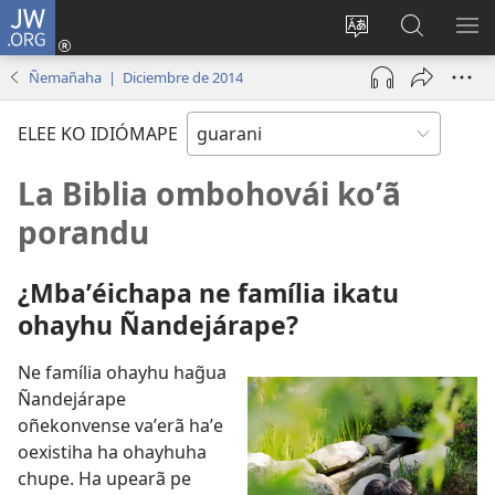
JW.ORG
Emoñepyrũ
ne
Ekambia
Eheka
EH
sesión
ótro
JW.ORG
ME
Ñemañaha | Diciembre de 2014
(abre
idiómape
una
ELEE KO IDIÓMAPE
nueva
ventana)
La Biblia ombohovái koʼã
porandu
¿Mbaʼéichapa ne família ikatu
ohayhu Ñandejárape?
Ne família ohayhu hag̃ua
Ñandejárape
oñekonvense vaʼerã haʼe
oexistiha ha ohayhuha
chupe. Ha upearã pe