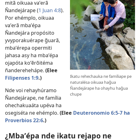
mitã oikuaa vaʼerã
Ñandejárape (
1 Juan 4:8
).
Por ehémplo, oikuaa
vaʼerã mbaʼépa
Ñandejára propósito
yvyporakuérape g̃uarã,
mbaʼérepa opermiti
jahasa asy ha mbaʼépa
ojapóta koʼẽrõitéma
ñanderehehápe.
(Elee
Ikatu rehechauka ne famíliape pe
Filipenses 1:9
.)
naturalésa oikuaa hag̃ua
Ñandejárape ha ohayhu hag̃ua
Nde voi rehayhúramo
chupe
Ñandejárape, ne família
ohechakuaáta upéva ha
osegiséta ne ehémplo.
(Elee
Deuteronomio 6:5-7 ha
Proverbios 22:6
.)
¿Mbaʼépa nde ikatu rejapo ne