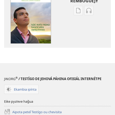
REMBOGUEJY
Remboguejy
Remboguejy
hag̃ua
hag̃ua
puvlikasión
áudio
ÑEMAÑAHA
ÑEMAÑAHA
Nde
Nde
ikatu
ikatu
reiko
reiko
Ñandejára
Ñandejára
amígoramo
amígoramo
®
JW.ORG
/ TESTÍGO DE JEHOVÁ PÁHINA OFISIÁL INTERNÉTPE
Ekambia ipínta
Eike pyaʼeve hag̃ua
Aipota peteĩ Testígo ou chevisita