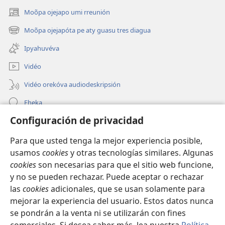
Moõpa ojejapo umi rreunión
(abre
una
Moõpa ojejapóta pe aty guasu tres diagua
(abre
nueva
una
ventana)
Ipyahuvéva
nueva
ventana)
Vidéo
Vidéo orekóva audiodeskripsión
Eheka
Configuración de privacidad
Ayuda
Para que usted tenga la mejor experiencia posible,
Edona hag̃ua
(abre
usamos
cookies
y otras tecnologías similares. Algunas
una
cookies
son necesarias para que el sitio web funcione,
nueva
Vivliotéka oĩva Internétpe Watchtower
y no se pueden rechazar. Puede aceptar o rechazar
(abre
ventana)
una
las
cookies
adicionales, que se usan solamente para
®
JW Hub
nueva
mejorar la experiencia del usuario. Estos datos nunca
(abre
ventana)
una
se pondrán a la venta ni se utilizarán con fines
nueva