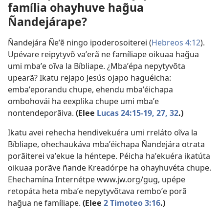
família ohayhuve hag̃ua
Ñandejárape?
Ñandejára Ñeʼẽ ningo ipoderosoiterei (
Hebreos 4:12
).
Upévare reipytyvõ vaʼerã ne famíliape oikuaa hag̃ua
umi mbaʼe oĩva la Bíbliape. ¿Mbaʼépa nepytyvõta
upearã? Ikatu rejapo Jesús ojapo haguéicha:
embaʼeporandu chupe, ehendu mbaʼéichapa
ombohovái ha eexplika chupe umi mbaʼe
nontendeporãiva.
(Elee
Lucas 24:15-19,
27,
32
.)
Ikatu avei rehecha hendivekuéra umi rreláto oĩva la
Bíbliape, ohechaukáva mbaʼéichapa Ñandejára otrata
porãiterei vaʼekue la héntepe. Péicha haʼekuéra ikatúta
oikuaa porãve ñande Kreadórpe ha ohayhuvéta chupe.
Ehechamína Internétpe www.jw.org/gug, upépe
retopáta heta mbaʼe nepytyvõtava remboʼe porã
hag̃ua ne famíliape.
(Elee
2 Timoteo 3:16
.)