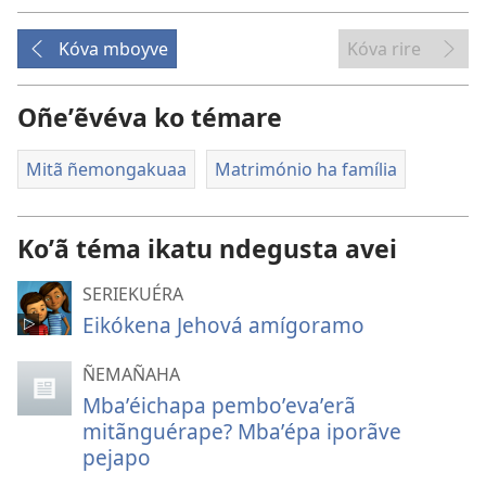
Kóva mboyve
Kóva rire
Oñeʼẽvéva ko témare
Mitã ñemongakuaa
Matrimónio ha família
Koʼã téma ikatu ndegusta avei
SERIEKUÉRA
Eikókena Jehová amígoramo
ÑEMAÑAHA
Mbaʼéichapa pemboʼevaʼerã
mitãnguérape? Mbaʼépa iporãve
pejapo