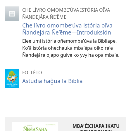
CHE LÍVRO OMOMBEʼÚVA ISTÓRIA OĨVA
ÑANDEJÁRA ÑEʼẼME
Che lívro omombeʼúva istória oĩva
Ñandejára Ñeʼẽme—Introduksión
Elee umi istória oñemombeʼúva la Bíbliape.
Koʼã istória ohechauka mbaʼépa oiko raʼe
Ñandejára ojapo guive ko yvy ha opa mbaʼe.
FOLLÉTO
Astudia hag̃ua la Biblia
MBAʼÉICHAPA IKATU