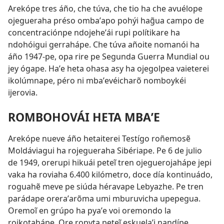
Arekópe tres áño, che túva, che tio ha che avuélope
ojegueraha préso ombaʼapo pohýi hag̃ua campo de
concentraciónpe ndojeheʼái rupi polítikare ha
ndohóigui gerrahápe. Che túva añoite nomanói ha
áño 1947-pe, opa rire pe Segunda Guerra Mundial ou
jey ógape. Haʼe heta ohasa asy ha ojegolpea vaieterei
ikolúmnape, péro ni mbaʼevéicharõ nomboykéi
ijerovia.
ROMBOHOVÁI HETA MBAʼE
Arekópe nueve áño hetaiterei Testígo roñemosẽ
Moldáviagui ha rojegueraha Sibériape. Pe 6 de julio
de 1949, orerupi hikuái peteĩ tren ojeguerojahápe jepi
vaka ha roviaha 6.400 kilómetro, doce día kontinuádo,
roguahẽ meve pe siúda héravape Lebyazhe. Pe tren
parádape oreraʼarõma umi mburuvicha upepegua.
Oremoĩ en grúpo ha pyaʼe voi oremondo la
roikotahápe. Ore ropyta peteĩ eskuelaʼi nandípe.