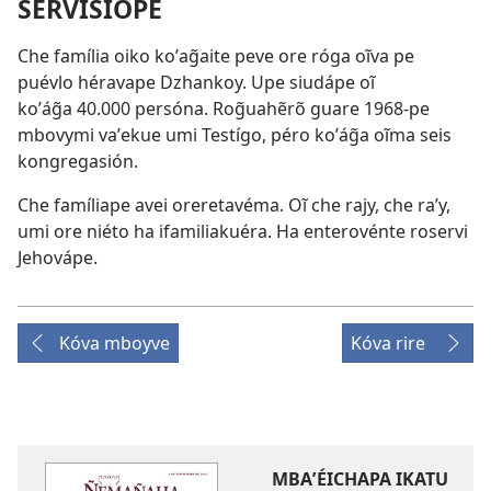
SERVÍSIOPE
Che família oiko koʼag̃aite peve ore róga oĩva pe
puévlo héravape Dzhankoy. Upe siudápe oĩ
koʼág̃a 40.000 persóna. Rog̃uahẽrõ guare 1968-pe
mbovymi vaʼekue umi Testígo, péro koʼág̃a oĩma seis
kongregasión.
Che famíliape avei oreretavéma. Oĩ che rajy, che raʼy,
umi ore niéto ha ifamiliakuéra. Ha enterovénte roservi
Jehovápe.
Kóva mboyve
Kóva rire
MBAʼÉICHAPA IKATU