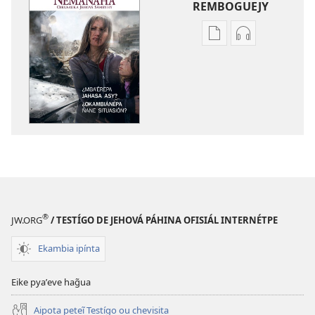
REMBOGUEJY
Remboguejy
Remboguejy
hag̃ua
hag̃ua
puvlikasión
áudio
ÑEMAÑAHA
ÑEMAÑAHA
¿Mbaʼérepa
¿Mbaʼérepa
jahasa
jahasa
asy?
asy?
¿Okambiánepa
¿Okambiáne
ñane
ñane
situasión?
situasión?
®
JW.ORG
/ TESTÍGO DE JEHOVÁ PÁHINA OFISIÁL INTERNÉTPE
Ekambia ipínta
Eike pyaʼeve hag̃ua
Aipota peteĩ Testígo ou chevisita