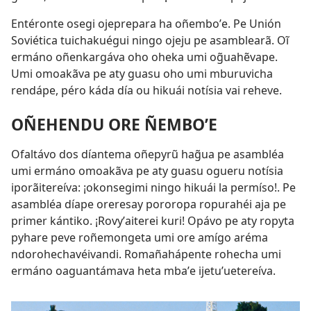
Entéronte osegi ojeprepara ha oñemboʼe. Pe Unión
Soviética tuichakuégui ningo ojeju pe asamblearã. Oĩ
ermáno oñenkargáva oho oheka umi og̃uahẽvape.
Umi omoakãva pe aty guasu oho umi mburuvicha
rendápe, péro káda día ou hikuái notísia vai reheve.
OÑEHENDU ORE ÑEMBOʼE
Ofaltávo dos díantema oñepyrũ hag̃ua pe asambléa
umi ermáno omoakãva pe aty guasu ogueru notísia
iporãitereíva: ¡okonsegimi ningo hikuái la permíso!. Pe
asambléa díape oreresay pororopa ropurahéi aja pe
primer kántiko. ¡Rovyʼaiterei kuri! Opávo pe aty ropyta
pyhare peve roñemongeta umi ore amígo aréma
ndorohechavéivandi. Romañahápente rohecha umi
ermáno oaguantámava heta mbaʼe ijetuʼuetereíva.