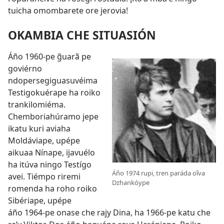
tuicha omombarete ore jerovia!
OKAMBIA CHE SITUASIÓN
Áño 1960-pe g̃uarã pe
goviérno
ndopersegiguasuvéima
Testigokuérape ha roiko
trankilomiéma.
Chemboriahúramo jepe
ikatu kuri aviaha
Moldáviape, upépe
aikuaa Nínape, ijavuélo
ha itúva ningo
Testígo
Áño 1974 rupi, tren paráda oĩva
avei. Tiémpo riremi
Dzhankóype
romenda ha roho roiko
Sibériape, upépe
áño 1964-pe onase che rajy Dina, ha 1966-pe katu che