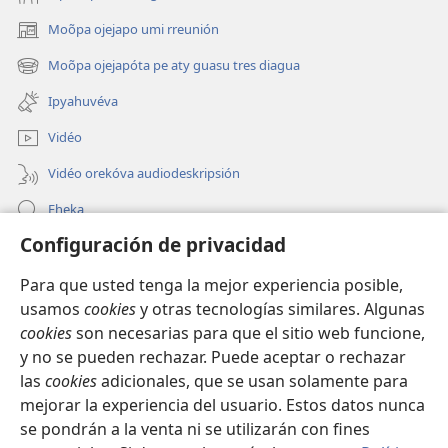
Moõpa ojejapo umi rreunión
(abre
una
Moõpa ojejapóta pe aty guasu tres diagua
(abre
nueva
una
ventana)
Ipyahuvéva
nueva
ventana)
Vidéo
Vidéo orekóva audiodeskripsión
Eheka
Configuración de privacidad
Ayuda
Para que usted tenga la mejor experiencia posible,
Edona hag̃ua
(abre
usamos
cookies
y otras tecnologías similares. Algunas
una
cookies
son necesarias para que el sitio web funcione,
nueva
Vivliotéka oĩva Internétpe Watchtower
y no se pueden rechazar. Puede aceptar o rechazar
(abre
ventana)
las
cookies
adicionales, que se usan solamente para
una
®
JW Hub
nueva
mejorar la experiencia del usuario. Estos datos nunca
(abre
ventana)
una
se pondrán a la venta ni se utilizarán con fines
nueva