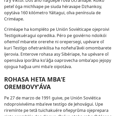
raʼy Viktor. Dos áño haguépe rova Ucrániape. Roiko
peteĩ óga michĩvape pe siuda héravape Dzhankoy,
opytáva 160 kilómetro Yáltagui, oĩva península de
Criméape.
Criméape ha kompléto pe Unión Soviéticape ojeproivi
Testigokuéragui opredika. Péro pe goviérno ndoikói
oñemoĩ mbarete orerehe ni orepersegi, upévare oĩ
kuri Testígo oñetrankilisa ha noñehaʼãvéi omombarete
ijerovia. Enterove rohasa asy Sibériape, ha upévare oĩ
opensáva iporãha koʼág̃a oaprovecha ombaʼapo jejopy
ojogua hag̃ua umi mbaʼe oipotáva.
ROHASA HETA MBAʼE
OREMBOVYʼÁVA
Pe 27 de marzo de 1991 guive, pe Unión Soviética
ndoproivivéima mbaʼeve testígo de Jehovágui. Upe
riremínte pe tetã tuichakuére oñepyrũma ojeprepara