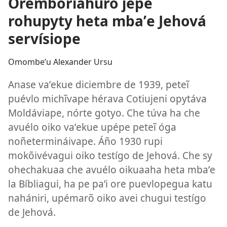
Oremboriahúrõ jepe
rohupyty heta mbaʼe Jehová
servísiope
Omombeʼu Alexander Ursu
Anase vaʼekue diciembre de 1939, peteĩ
puévlo michĩvape hérava Cotiujeni opytáva
Moldáviape, nórte gotyo. Che túva ha che
avuélo oiko vaʼekue upépe peteĩ óga
noñetermináivape. Áño 1930 rupi
mokõivévagui oiko testígo de Jehová. Che sy
ohechakuaa che avuélo oikuaaha heta mbaʼe
la Bíbliagui, ha pe paʼi ore puevlopegua katu
nahániri, upémarõ oiko avei chugui testígo
de Jehová.