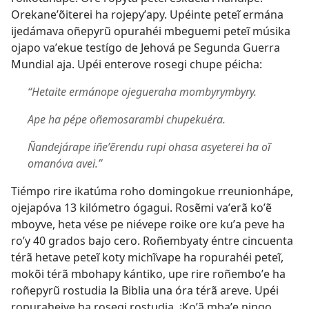
Orekaneʼõiterei ha rojepyʼapy. Upéinte peteĩ ermána
ijedámava oñepyrũ opurahéi mbeguemi peteĩ músika
ojapo vaʼekue testígo de Jehová pe Segunda Guerra
Mundial aja. Upéi enterove rosegi chupe péicha:
“Hetaite ermánope ojegueraha mombyrymbyry.
Ape ha pépe oñemosarambi chupekuéra.
Ñandejárape iñeʼẽrendu rupi ohasa asyeterei ha oĩ
omanóva avei.”
Tiémpo rire ikatúma roho domingokue rreunionhápe,
ojejapóva 13 kilómetro ógagui. Rosẽmi vaʼerã koʼẽ
mboyve, heta vése pe niévepe roike ore kuʼa peve ha
roʼy 40 grados bajo cero. Roñembyaty éntre cincuenta
térã hetave peteĩ koty michĩvape ha ropurahéi peteĩ,
mokõi térã mbohapy kántiko, upe rire roñemboʼe ha
roñepyrũ rostudia la Biblia una óra térã areve. Upéi
ropuraheive ha rosegi rostudia. ¡Koʼã mbaʼe ningo