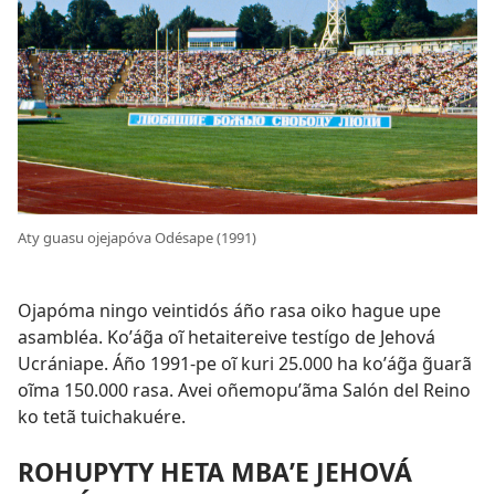
Aty guasu ojejapóva Odésape (1991)
Ojapóma ningo veintidós áño rasa oiko hague upe
asambléa. Koʼág̃a oĩ hetaitereive testígo de Jehová
Ucrániape. Áño 1991-pe oĩ kuri 25.000 ha koʼág̃a g̃uarã
oĩma 150.000 rasa. Avei oñemopuʼãma Salón del Reino
ko tetã tuichakuére.
ROHUPYTY HETA MBAʼE JEHOVÁ