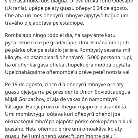
siete asambléa dos diagua. Oréve otoka roho Odésape
(Ucrania), upépe pe aty guasu oñepyrũ 24 de agosto.
Che aha un mes oñepyrũ mboyve aipytyvõ hag̃ua umi
traváho ojejapótava pe estádiope.
Rombaʼapo ningo tódo el día, ha sapyʼánte katu
pyharekue roke pe graderíape. Umi ermána omopotĩ
pe párke oĩva pe estádio jerére. Rombyaty setenta mil
kílo yty. Ko asamblearã oñehaʼarõ 15.000 persóna rupi,
ha oĩ oñenkargáva oheka chupekuéra moõpa opytáta.
Upeichaháguinte oñemombeʼu oréve peteĩ notísia vai.
Pe 19 de agosto, cinco día oñepyrũ mboyve ore aty
guasu ojejagarra pe presidénte Unión Sovieticapegua,
Mijaíl Gorbachov, oĩ aja de vakasión namombyrýi
Yáltagui. Ha ojeproivi orehegui rojapo ore asambléa.
Umi mombyrýgui oútava kuri oñepyrũ ohenói joa
oikuaaségui mbaʼépa ojapóta pórke orekopáma hikuái
ipasáhe. Heta oñemboʼe rire umi omoakãva ko aty
guasu, heʼi umi ohenóivape: “¡Lomímonte peju!”.