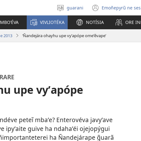
guarani
Emoñepyrũ ne ses
Eiporavo
(abre
peteĩ
una
OMBOʼÉVA
VIVLIOTÉKA
NOTÍSIA
ORE I
idióma
nueva
ventana)
e 2013
‘Ñandejára ohayhu upe vyʼapópe omeʼẽvape’
RARE
hu upe vyʼapópe
ndéve peteĩ mbaʼe? Enterovéva javyʼave
ipyʼaite guive ha ndahaʼéi ojejopýgui
ñimportanteterei ha Ñandejárape g̃uarã