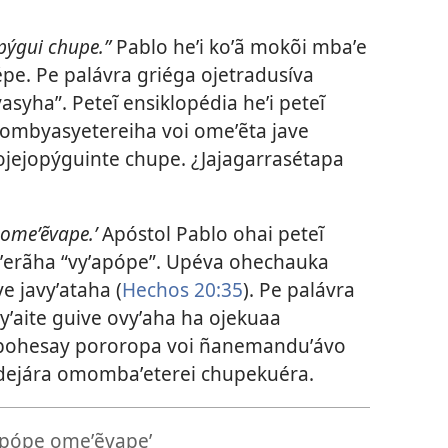
opýgui chupe.”
Pablo heʼi koʼã mokõi mbaʼe
épe. Pe palávra griéga ojetradusíva
syha”. Peteĩ ensiklopédia heʼi peteĩ
ombyasyetereiha voi omeʼẽta jave
 ojejopýguinte chupe. ¿Jajagarrasétapa
 omeʼẽvape.’
Apóstol Pablo ohai peteĩ
aʼerãha “vyʼapópe”. Upéva ohechauka
 javyʼataha (
Hechos 20:35
). Pe palávra
yʼaite guive ovyʼaha ha ojekuaa
mbohesay pororopa voi ñanemanduʼávo
ndejára omombaʼeterei chupekuéra.
apópe omeʼẽvape’