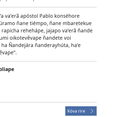
a vaʼerã apóstol Pablo konséhore
porúramo ñane tiémpo, ñane mbaretekue
 rapicha rehehápe, jajapo vaʼerã ñande
ã umi oikotevẽvape ñandete voi
a ha Ñandejára ñanderayhúta, haʼe
ẽvape”.
bliape
Kóva rire