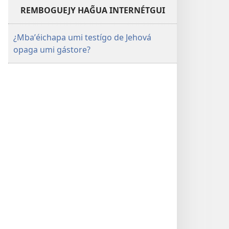
REMBOGUEJY HAG̃UA INTERNÉTGUI
¿Mbaʼéichapa umi testígo de Jehová
opaga umi gástore?