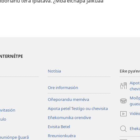
imboriahu térã iplátava. ¿Mbaʼéichapa jaikuaa
 INTERNÉTPE
Notísia
Eike pyaʼe
Aipot
Ore informasión
chevi
Moõp
Oñeporandu meméva
(abre
guasu
Aipota peteĩ Testígo ou chevisita
una
nvitasión
Vidé
nueva
Eñekomunika orendive
kulo
ventana)
Evisita Betel
Ehek
Rreunionkuéra
euniónpe g̃uarã