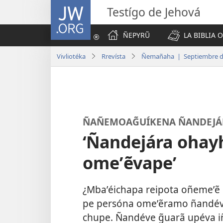
JW.ORG
Testígo de Jehová
ÑEPYRŨ
LA BIBLIA 
Vivliotéka
Rrevísta
Ñemañaha | Septiembre d
ÑAÑEMOAG̃UÍKENA ÑANDEJÁ
‘Ñandejára ohay
omeʼẽvape’
¿Mbaʼéichapa reipota oñemeʼẽ 
pe persóna omeʼẽramo ñandéve 
chupe. Ñandéve g̃uarã upéva i