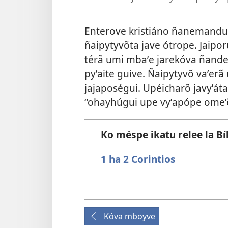
Enterove kristiáno ñanemanduʼ
ñaipytyvõta jave ótrope. Jai
térã umi mbaʼe jarekóva ñande
pyʼaite guive. Ñaipytyvõ vaʼer
jajaposégui. Upéicharõ javyʼát
“ohayhúgui upe vyʼapópe omeʼ
Ko méspe ikatu relee la Bí
1
ha 2 Corintios
Kóva mboyve