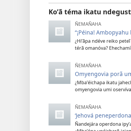
Koʼã téma ikatu ndegust
ÑEMAÑAHA
“¡Péina! Ambopyahu 
¿Hiʼãpa ndéve reiko pet
térã omanóva? Ehechamín
ÑEMAÑAHA
Omyengovia porã um
¿Mbaʼéichapa ikatu jahec
omyengovia umi oservív
ÑEMAÑAHA
‘Jehová peneperdona i
Ñandejára operdona ipyʼ
¿Mbaʼépa upéicharõ jajap