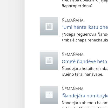
ñaporoperdona?
ÑEMAÑAHA
“Umi hénte ikatu oh
¿Ndépa reguerovia Ñande
¿mbaʼéichapa rehechauk
ÑEMAÑAHA
Omeʼẽ ñandéve heta
Ñandejára hetaiterei mba
ivuéno térã iñañávape.
ÑEMAÑAHA
‘Ñandejára nomboyké
Ñandejára ohendu ha omb