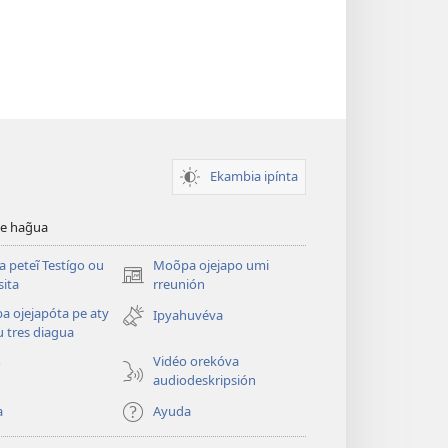
Ekambia ipínta
ve hag̃ua
a peteĩ Testígo ou
Moõpa ojejapo umi
(abre
sita
rreunión
una
a ojejapóta pe aty
Ipyahuvéva
nueva
 tres diagua
ventana)
Vidéo orekóva
o
audiodeskripsión
a
Ayuda