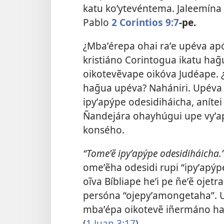
katu koʼytevéntema. Jaleemína
Pablo
2 Corintios 9:7
-pe.
¿Mbaʼérepa ohai raʼe upéva ap
kristiáno Corintogua ikatu ha
oikotevẽvape oikóva Judéape. 
hag̃ua upéva? Nahániri. Upéva
ipyʼapýpe odesidiháicha, aníte
Ñandejára ohayhúgui upe vyʼ
konsého.
“Tomeʼẽ ipyʼapýpe odesidiháicha.
omeʼẽha odesidi rupi “ipyʼapýpe
oĩva Bíbliape heʼi pe ñeʼẽ ojet
persóna “ojepyʼamongetaha”. U
mbaʼépa oikotevẽ iñermáno h
(
1 Juan 3:17
).