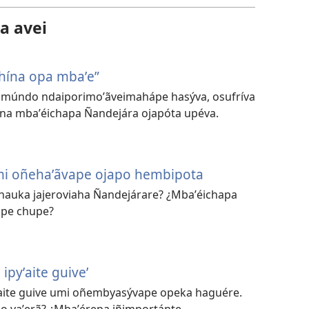
a avei
hína opa mbaʼe”
eĩ múndo ndaiporimoʼãveimahápe hasýva, osufríva
a mbaʼéichapa Ñandejára ojapóta upéva.
i oñehaʼãvape ojapo hembipota
hauka jajeroviaha Ñandejárare? ¿Mbaʼéichapa
ape chupe?
pyʼaite guive’
aite guive umi oñembyasývape opeka haguére.
o vaʼerã? ¿Mbaʼérepa iñimportánte