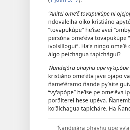
“Anítei omeʼẽ tovapukúpe ni ojej
ndovaleiha oiko kristiáno apyt
“tovapukúpe” heʼise avei “ombya
persóna omeʼẽva tovapukúpe “
ivolsíllogui”. Haʼe ningo omeʼẽ
álgo peichagua tapichágui?
‘Ñandejára ohayhu upe vyʼapópe
kristiáno omeʼẽta jave ojapo v
ñameʼẽramo ñande pyʼaite guive
“vyʼapópe” heʼise pe omeʼẽva ip
porãiterei hese upéva. Ñane
koʼãichagua tapicháre. Ha Ña
‘Ñandejára ohayhu upe vyʼ