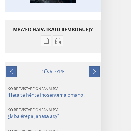
MBAʼÉICHAPA IKATU REMBOGUEJY
Remboguejy
Remboguejy
hag̃ua
hag̃ua
puvlikasión
áudio
ÑEMAÑAHA
ÑEMAÑAHA
OĨVA PYPE
¿Mbaʼérepa
¿Mbaʼérepa
Kóva
Kóva
jahasa
jahasa
mboyve
rire
asy?
asy?
KO RREVÍSTAPE OÑEANALISA
¿Okambiánepa
¿Okambiánepa
¡Hetaite hénte inoséntema omano!
ñane
ñane
situasión?
situasión?
KO RREVÍSTAPE OÑEANALISA
¿Mbaʼérepa jahasa asy?
KO RREVÍSTAPE OÑEANALISA