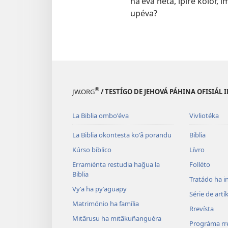
haʼéva hetã, ipire kolór, 
upéva?
®
JW.ORG
/ TESTÍGO DE JEHOVÁ PÁHINA OFISIÁL
La Biblia omboʼéva
Vivliotéka
La Biblia okontesta koʼã porandu
Biblia
Kúrso bíblico
Lívro
Erramiénta restudia hag̃ua la
Folléto
Biblia
Tratádo ha i
Vyʼa ha pyʼaguapy
Série de artí
Matrimónio ha família
Rrevísta
Mitãrusu ha mitãkuñanguéra
Prográma rr