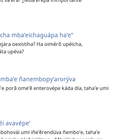
echa mbaʼeichaguápa haʼe”
jára oexistiha? Ha oimérõ upéicha,
áta upéva?
 mbaʼe ñanembopyʼarorýva
ʼe porã omeʼẽ enterovépe káda día, tahaʼe umi
i avavépe’
ohovái umi iñeʼẽrendúva ñemboʼe, tahaʼe