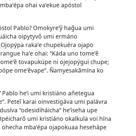
 mbaʼépa ohai vaʼekue apóstol
óstol Pablo? Omokyreʼỹ hag̃ua umi
g̃uáicha oipytyvõ umi ermáno
¿Ojopýpa rakaʼe chupekuéra ojapo
 rangue haʼe ohai: “Káda uno tomeʼẽ
i omeʼẽ tovapukúpe ni ojejopýgui chupe;
apópe omeʼẽvape”. Ñamyesakãmína ko
”
Pablo heʼi umi kristiáno añetegua
”. Peteĩ karai oinvestigáva umi palávra
radusíva “odesidiháicha” heʼiseha upe
péicharõ umi kristiáno okalkula voi hína
a ohecha mbaʼépa ojapokuaa hesehápe