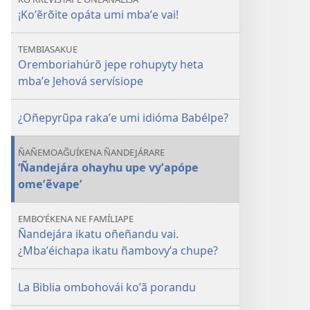
¡Koʼẽrõite opáta umi mbaʼe vai!
TEMBIASAKUE
Oremboriahúrõ jepe rohupyty heta
mbaʼe Jehová servísiope
¿Oñepyrũpa rakaʼe umi idióma Babélpe?
ÑAÑEMOAG̃UÍKENA ÑANDEJÁRARE
‘Ñandejára ohayhu upe vyʼapópe
omeʼẽvape’
EMBOʼÉKENA NE FAMÍLIAPE
Ñandejára ikatu oñeñandu vai.
¿Mbaʼéichapa ikatu ñambovyʼa chupe?
La Biblia ombohovái koʼã porandu