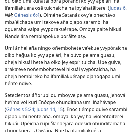
ou oiko umi kuñataĩ porã porãndi ko yvy ape ári, ha
ifamiliakuéra osẽ tuichaicha ha ipyʼahatãiterei (
Judas 6
,
NM;
Génesis 6:4
). Oiméne Satanás ovyʼa ohechávo
mbaʼéichapa umi tekove aña ojapo sarambi ha
ogueraha vaipa yvyporakuérape. Ombyaipaite hikuái
Ñandejára rembiapokue porãite asy.
Umi ánhel aña ningo oñembohete vaʼekue yvypóraicha
oiko hag̃ua ko yvy ape ári, ha oúvo pe ama guasu,
oheja hikuái hete ha oiko jey espírituicha. Upe guive,
arakaʼeve noñembohetevéi hikuái yvypóraicha, ha
oheja hembireko ha ifamiliakuérape ojahogapa umi
hénte ndive.
Setecientos áñorupi ou mboyve pe ama guasu, Jehová
heʼíma voi kuri Enócpe ohunditaha umi iñañávape
(
Génesis 5:24;
Judas 14, 15
). Enoc tiémpo guive sarambi
ojapo umi hénte aña, ombyai ko yvy ha iviolentoiterei
hikuái. Upéicha rupi Ñandejára odesidi ohunditamaha
chupekuéra. ¿Ovyʼápa Noé ha ifamiliakuéra