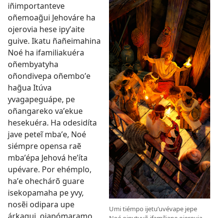
iñimportanteve
oñemoag̃ui Jehováre ha
ojerovia hese ipyʼaite
guive. Ikatu ñañeimahina
Noé ha ifamiliakuéra
oñembyatyha
oñondivepa oñemboʼe
hag̃ua Itúva
yvagapeguápe, pe
oñangareko vaʼekue
hesekuéra. Ha odesidíta
jave peteĩ mbaʼe, Noé
siémpre opensa raẽ
mbaʼépa Jehová heʼíta
upévare. Por ehémplo,
haʼe ohechárõ guare
isekopamaha pe yvy,
nosẽi odipara upe
Umi tiémpo ijetuʼuvévape jepe
árkagui, ojapómaramo