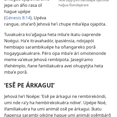
Noé oipytyvõ ifamíliape ojerovia
jepe un áño rasa oĩ
hag̃ua Ñandejárare
hague upépe
(
Génesis 8:14
). Upéva
rangue, ohaʼarõ Jehová heʼi chupe mbaʼépa ojapóta.
Tuvakuéra koʼag̃agua heta mbaʼe ikatu oaprende
Noégui. Haʼe itravahadór, ipasiénsia, ndojapói
hembiapo sarambikuépe ha oñangareko porã
hogayguakuérare. Péro opa mbaʼe ári omotenonde
meme vaʼekue Jehová rembipota. Jasegíramo
iñehémplo, ñane familiakuéra avei ohupytýta heta
mbaʼe porã.
‘ESẼ PE ÁRKAGUI’
Jehová heʼi Noépe: ‘Esẽ pe árkagui ne rembirekóndi,
umi nde raʼy ha hembirekokuéra ndive’. Upépe Noé,
ifamiliakuéra ha umi animál osẽ pe árkagui. Ikatu
ñapensa sarambi oikóne hague umi animál osẽmbárõ