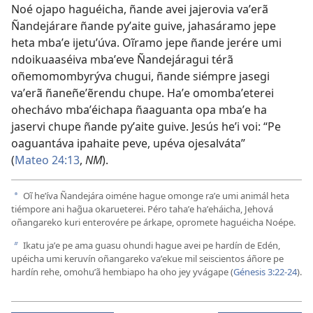
Noé ojapo haguéicha, ñande avei jajerovia vaʼerã
Ñandejárare ñande pyʼaite guive, jahasáramo jepe
heta mbaʼe ijetuʼúva. Oĩramo jepe ñande jerére umi
ndoikuaaséiva mbaʼeve Ñandejáragui térã
oñemomombyrýva chugui, ñande siémpre jasegi
vaʼerã ñaneñeʼẽrendu chupe. Haʼe omombaʼeterei
ohechávo mbaʼéichapa ñaaguanta opa mbaʼe ha
jaservi chupe ñande pyʼaite guive. Jesús heʼi voi: “Pe
oaguantáva ipahaite peve, upéva ojesalváta”
(
Mateo 24:13
,
NM
).
Oĩ heʼíva Ñandejára oiméne hague omonge raʼe umi animál heta
a
tiémpore ani hag̃ua okarueterei. Péro tahaʼe haʼeháicha, Jehová
oñangareko kuri enterovére pe árkape, opromete haguéicha Noépe.
Ikatu jaʼe pe ama guasu ohundi hague avei pe hardín de Edén,
b
upéicha umi keruvín oñangareko vaʼekue mil seiscientos áñore pe
hardín rehe, omohuʼã hembiapo ha oho jey yvágape (
Génesis 3:22-24
).