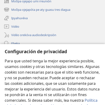
Moõpa ojejapo umi rreunión
(abre
una
Moõpa ojejapóta pe aty guasu tres diagua
(abre
nueva
una
ventana)
Ipyahuvéva
nueva
ventana)
Vidéo
Vidéo orekóva audiodeskripsión
Eheka
Configuración de privacidad
Ayuda
Para que usted tenga la mejor experiencia posible,
Edona hag̃ua
(abre
usamos
cookies
y otras tecnologías similares. Algunas
una
cookies
son necesarias para que el sitio web funcione,
nueva
Vivliotéka oĩva Internétpe Watchtower
y no se pueden rechazar. Puede aceptar o rechazar
(abre
ventana)
las
cookies
adicionales, que se usan solamente para
una
®
JW Hub
nueva
mejorar la experiencia del usuario. Estos datos nunca
(abre
ventana)
una
se pondrán a la venta ni se utilizarán con fines
nueva
comerciales. Si desea saber más, lea nuestra
Política
ventana)