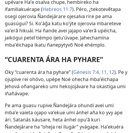
upévare Haʼe osalva chupe, hembireko ha
ifamiliakuérape (
Hebreos 11:7
). Péro, ¿tekotevẽtapa
osegi ojerovia Ñandejárare ojesalva rire pe ama
guasúgui? Si. Koʼág̃a katu koʼýte ojerovia mbareteve
vaʼerã hikuái. Ha ñande avei jajapo vaʼerã upéicha,
jaikógui peteĩ tiémpo ijetuʼúvape. Jahechamína
mbaʼéichapa ikatu ñanepytyvõ Noé ehémplo.
“CUARENTA ÁRA HA PYHARE”
Oky “cuarenta ára ha pyhare” (
Génesis 7:4,
11, 12
). Pe y
ojupive rei ohóvo, upépe Noé ohecha mbaʼéichapa
Jehová oñangareko umi hekojojávare ha okastiga umi
iñañávape.
Pe ama guasu rupive Ñandejára ohundi avei umi
mbaʼe vaieta ojapo vaʼekue umi ánhel aña ko yvy ape
ári. Satanás káusare, heta ánhel opuʼã kuri
Ñandejárare ha “oheja rei ilugár” yvágape. Haʼekuéra