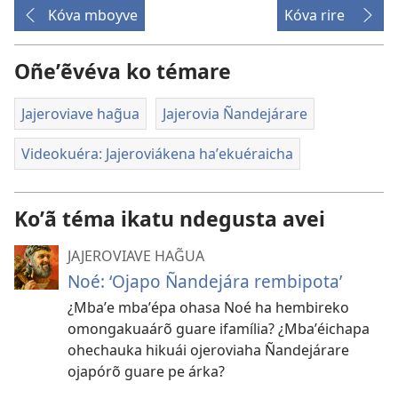
Kóva mboyve
Kóva rire
Oñeʼẽvéva ko témare
Jajeroviave hag̃ua
Jajerovia Ñandejárare
Videokuéra: Jajeroviákena haʼekuéraicha
Koʼã téma ikatu ndegusta avei
JAJEROVIAVE HAG̃UA
Noé: ‘Ojapo Ñandejára rembipota’
¿Mbaʼe mbaʼépa ohasa Noé ha hembireko
omongakuaárõ guare ifamília? ¿Mbaʼéichapa
ohechauka hikuái ojeroviaha Ñandejárare
ojapórõ guare pe árka?