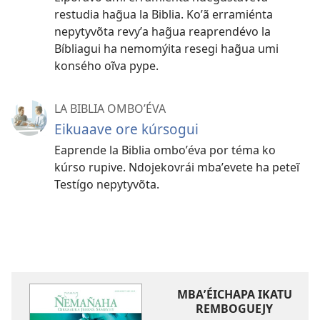
restudia hag̃ua la Biblia. Koʼã erramiénta
nepytyvõta revyʼa hag̃ua reaprendévo la
Bíbliagui ha nemomýita resegi hag̃ua umi
konsého oĩva pype.
LA BIBLIA OMBOʼÉVA
Eikuaave ore kúrsogui
Eaprende la Biblia omboʼéva por téma ko
kúrso rupive. Ndojekovrái mbaʼevete ha peteĩ
Testígo nepytyvõta.
MBAʼÉICHAPA IKATU
REMBOGUEJY