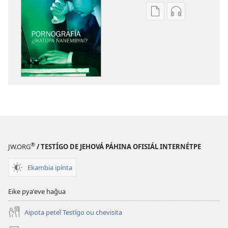
Remboguejy
Remboguejy
hag̃ua
hag̃ua
puvlikasión
áudio
ÑEMAÑAHA
ÑEMAÑAHA
Pornografía:
Pornografía:
¿Ikatúpa
¿Ikatúpa
ñanembyai?
ñanembyai?
®
JW.ORG
/ TESTÍGO DE JEHOVÁ PÁHINA OFISIÁL INTERNÉTPE
Ekambia ipínta
Eike pyaʼeve hag̃ua
Aipota peteĩ Testígo ou chevisita