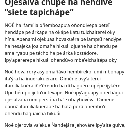
Ojesalva chupe ha hendive
“siete tapichápe”
NOÉ ha ifamília oñemboapuʼa oñondivepa peteĩ
hendápe pe árkape ha okápe katu tuichaiterei oky
hína. Apenami ojekuaa hovakuéra pe lampíũ rendýpe
ha hesajeka joa omaña hikuái ojuehe ha ohendu pe
ama ryapu pe técho ha pe árka kostádore.
Ipyʼapererepa hikuái ohendúvo mbaʼeichaitépa oky.
Noé hova rory asy omañávo hembireko, umi mbohapy
itaʼýra ha inuerakuérare. Oiméne ovyʼaiterei
ifamiliakuéra iñeʼẽrendu ha oĩ haguére upépe ijykére.
Upe tiémpo ijetuʼuetévape, Noé ipyʼaguapy ohechágui
ojesalvaha umi persóna haʼe ohayhuvéva. Oiméne
oañuã ifamiliakuérape ha hatã porã oñemboʼe,
ohendu hag̃uáicha hikuái.
Noé ojerovia vaʼekue Ñandejára Jehováre ipyʼaite guive,