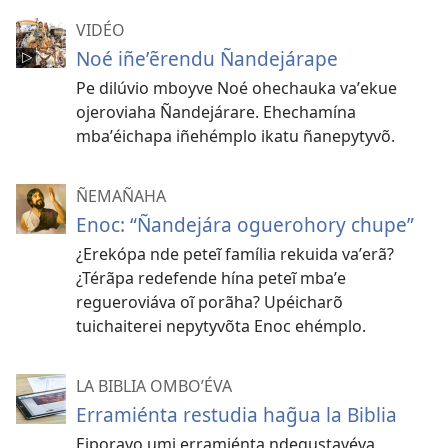
VIDÉO
Noé iñeʼẽrendu Ñandejárape
Pe dilúvio mboyve Noé ohechauka vaʼekue
ojeroviaha Ñandejárare. Ehechamína
mbaʼéichapa iñehémplo ikatu ñanepytyvõ.
ÑEMAÑAHA
Enoc: “Ñandejára oguerohory chupe”
¿Erekópa nde peteĩ família rekuida vaʼerã?
¿Térãpa redefende hína peteĩ mbaʼe
regueroviáva oĩ porãha? Upéicharõ
tuichaiterei nepytyvõta Enoc ehémplo.
LA BIBLIA OMBOʼÉVA
Erramiénta restudia hag̃ua la Biblia
Eiporavo umi erramiénta ndegustavéva