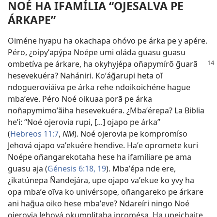
NOÉ HA IFAMÍLIA “OJESALVA PE
ÁRKAPE”
Oiméne hyapu ha okachapa ohóvo pe árka pe y apére.
Péro, ¿oipyʼapýpa Noépe umi oláda guasu guasu
ombetíva pe árkare, ha okyhyjépa
oñapymírõ g̃uarã
hesevekuéra? Nahániri. Koʼág̃arupi heta oĩ
ndogueroviáiva pe árka rehe ndoikoichéne hague
mbaʼeve. Péro Noé oikuaa porã pe árka
noñapymimoʼãiha hesevekuéra. ¿Mbaʼérepa? La Biblia
heʼi: “Noé ojerovia rupi, [...] ojapo pe árka”
(
Hebreos 11:7
,
NM
). Noé ojerovia pe kompromíso
Jehová ojapo vaʼekuére hendive. Haʼe opromete kuri
Noépe oñangarekotaha hese ha ifamíliare pe ama
guasu aja (
Génesis 6:18, 19
). Mbaʼépa nde ere,
¿ikatúnepa Ñandejára, upe ojapo vaʼekue ko yvy ha
opa mbaʼe oĩva ko univérsope, oñangareko pe árkare
ani hag̃ua oiko hese mbaʼeve? Ndareíri ningo Noé
ojerovia Jehová okumplitaha ipromésa. Ha upeichaite