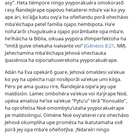
asy”. Heta tiémpore ningo yvyporakuéra omokorasõ
rasy Ñandejárape ojapóvo hetaiterei mbaʼe vai ko yvy
ape ári, koʼág̃a katu ovyʼa ha oñeñandu porã ohechávo
mbaʼéichapa peteĩ família ojapo hembipota. Haʼe
nohaʼarõi chuguikuéra ojapo porãmbaite opa mbaʼe,
heʼiháicha la Biblia, oikuaa yvypóra iñimperfektoha ha
“imitã guive ohekaha ivaívante voi” (
Génesis 8:21
,
NM
).
Jahechamína mbaʼéichapa Jehová ohechauka
ipasiénsia ha oiporiahuverekoha yvyporakuérape.
Adán ha Eva opekárõ guare, Jehová omaldesi vaʼekue
ko yvy ha upéicha rupi nosẽporãi vaʼekue umi kóga.
Péro pe ama guasu rire, Ñandejára oipeʼa jey upe
maldisión. Lamec ombohéra vaʼekue voi itaʼýrape Noé,
upéva amalisia heʼise vaʼekue “Pytuʼu” térã “Konsuélo”,
ha oprofetisa Noé omombytuʼutaha yvyporakuérape
pe maldisióngui. Oiméne Noé ovyʼaiterei raʼe ohechávo
Jehová okumpliha upe promésa ha ikatutamaha osẽ
porã jey opa mbaʼe oñeñotỹva. ¡Ndareíri ningo