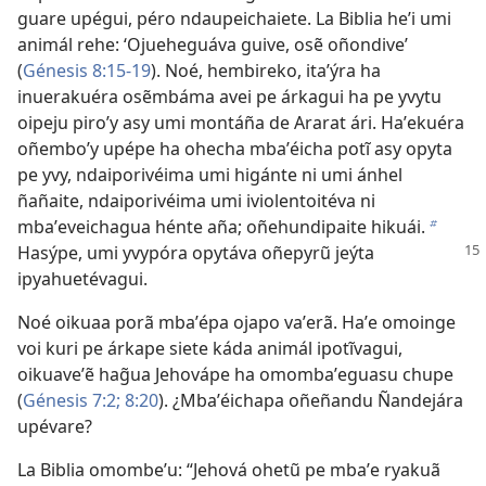
guare upégui, péro ndaupeichaiete. La Biblia heʼi umi
animál rehe: ‘Ojueheguáva guive, osẽ oñondive’
(
Génesis 8:15-19
). Noé, hembireko, itaʼýra ha
inuerakuéra osẽmbáma avei pe árkagui ha pe yvytu
oipeju piroʼy asy umi montáña de Ararat ári. Haʼekuéra
oñemboʼy upépe ha ohecha mbaʼéicha potĩ asy opyta
pe yvy, ndaiporivéima umi higánte ni umi ánhel
ñañaite, ndaiporivéima umi iviolentoitéva ni
mbaʼeveichagua hénte aña; oñehundipaite hikuái.
b
Hasýpe,
umi yvypóra opytáva oñepyrũ jeýta
ipyahuetévagui.
Noé oikuaa porã mbaʼépa ojapo vaʼerã. Haʼe omoinge
voi kuri pe árkape siete káda animál ipotĩvagui,
oikuaveʼẽ hag̃ua Jehovápe ha omombaʼeguasu chupe
(
Génesis 7:2;
8:20
). ¿Mbaʼéichapa oñeñandu Ñandejára
upévare?
La Biblia omombeʼu: “Jehová ohetũ pe mbaʼe ryakuã