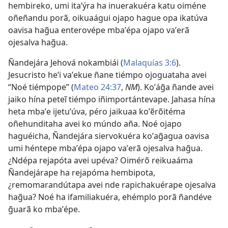
hembireko, umi itaʼýra ha inuerakuéra katu oiméne
oñeñandu porã, oikuaágui ojapo hague opa ikatúva
oavisa hag̃ua enterovépe mbaʼépa ojapo vaʼerã
ojesalva hag̃ua.
Ñandejára Jehová nokambiái (
Malaquías 3:6
).
Jesucristo heʼi vaʼekue ñane tiémpo ojoguataha avei
“Noé tiémpope” (
Mateo 24:37
,
NM
). Koʼág̃a ñande avei
jaiko hína peteĩ tiémpo iñimportántevape. Jahasa hína
heta mbaʼe ijetuʼúva, péro jaikuaa koʼẽrõitéma
oñehunditaha avei ko múndo aña. Noé ojapo
haguéicha, Ñandejára siervokuéra koʼag̃agua oavisa
umi héntepe mbaʼépa ojapo vaʼerã ojesalva hag̃ua.
¿Ndépa rejapóta avei upéva? Oimérõ reikuaáma
Ñandejárape ha rejapóma hembipota,
¿remomarandútapa avei nde rapichakuérape ojesalva
hag̃ua? Noé ha ifamiliakuéra, ehémplo porã ñandéve
g̃uarã ko mbaʼépe.