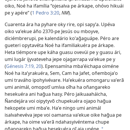
oiko, Noé ha ifamília “ojesalva pe árkape, ohóvo hikuái
pe y apére” (
1 Pedro 3:20
,
NM
).
Cuarenta ára ha pyhare oky rire, opi sapyʼa. Upéva
oiko vaʼekue áño 2370-pe Jesús ou mboyve,
diciémbrerupi, pe kalendário koʼag̃aguápe. Péro are
gueteri opytavéta Noé ha ifamiliakuéra pe árkape.
Heta tiémpore upe káha guasu ovevúi pe y guasu ári,
umi lugár ijyvateveha jepe ojagarrapa vaʼekue pe y
(
Génesis 7:19, 20
). Epensamína mbaʼéichapa oiméne
Noé ha itaʼyrakuéra, Sem, Cam ha Jafet, oñembojaʼo
umi traváho ipohyivévare. Haʼekuéra omongaru vaʼerã
umi animál, omopotĩ umíva oĩha ha oñangareko
hesekuéra ani hag̃ua hasy. Péro jaikuaaháicha,
Ñandejára voi oipytyvõ chupekuéra ojapo hag̃ua
hekopete umi mbaʼe. Haʼe ningo umi animál
isalvahevéva jepe voi oamansa vaʼekue oike hag̃ua pe
árkape, ha oime vaʼerã ndahasyivéntema chupe
oñangareko hag̃ua hesekuéra oĩ aja upépe.
a