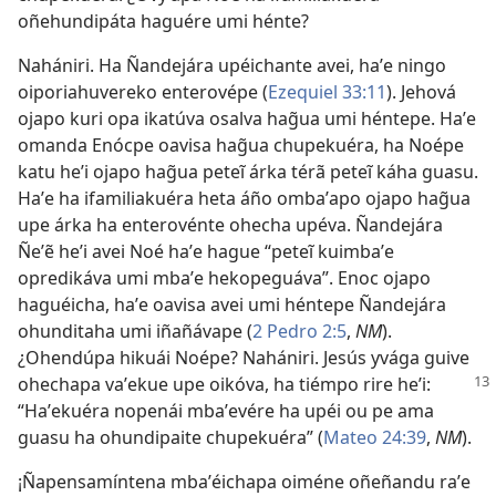
oñehundipáta haguére umi hénte?
Nahániri. Ha Ñandejára upéichante avei, haʼe ningo
oiporiahuvereko enterovépe (
Ezequiel 33:11
). Jehová
ojapo kuri opa ikatúva osalva hag̃ua umi héntepe. Haʼe
omanda Enócpe oavisa hag̃ua chupekuéra, ha Noépe
katu heʼi ojapo hag̃ua peteĩ árka térã peteĩ káha guasu.
Haʼe ha ifamiliakuéra heta áño ombaʼapo ojapo hag̃ua
upe árka ha enterovénte ohecha upéva. Ñandejára
Ñeʼẽ heʼi avei Noé haʼe hague “peteĩ kuimbaʼe
opredikáva umi mbaʼe hekopeguáva”. Enoc ojapo
haguéicha, haʼe oavisa avei umi héntepe Ñandejára
ohunditaha umi iñañávape (
2 Pedro 2:5
,
NM
).
¿Ohendúpa hikuái Noépe? Nahániri. Jesús yvága guive
ohechapa
vaʼekue upe oikóva, ha tiémpo rire heʼi:
“Haʼekuéra nopenái mbaʼevére ha upéi ou pe ama
guasu ha ohundipaite chupekuéra” (
Mateo 24:39
,
NM
).
¡Ñapensamíntena mbaʼéichapa oiméne oñeñandu raʼe