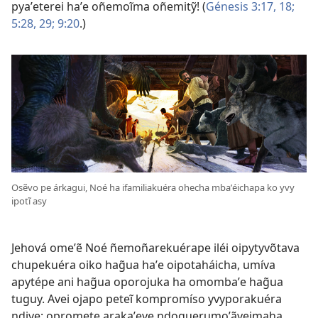
pyaʼeterei haʼe oñemoĩma oñemitỹ! (
Génesis 3:17, 18;
5:28, 29;
9:20
.)
Osẽvo pe árkagui, Noé ha ifamiliakuéra ohecha mbaʼéichapa ko yvy
ipotĩ asy
Jehová omeʼẽ Noé ñemoñarekuérape iléi oipytyvõtava
chupekuéra oiko hag̃ua haʼe oipotaháicha, umíva
apytépe ani hag̃ua oporojuka ha omombaʼe hag̃ua
tuguy. Avei ojapo peteĩ kompromíso yvyporakuéra
ndive: opromete arakaʼeve ndoguerumoʼãveimaha