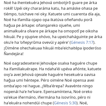
Noé ha ihentekuéra Jehová ombotýrõ guare pe árka
rokẽ! Upéi oky chararáma katu, ha amáske ohasa pe
tiémpo, tuichave rei oky. Katuete umi cuarenta día aja,
Noé ha ifamília ojapo opa ikatúva oñeñandu porã
hag̃ua pe árkape: oñangareko ojuehe, umi
animalkuéra oĩvare pe árkape ha omopotĩ pe oikoha
hikuái. Pe y ojupive ohóvo, ha upeichaháguinte pe árka
okuʼe ha ‘oñepyrũma ovevúi y apére’ (
Génesis 7:17
).
¡Oiméne ohechakuaa hikuái mbaʼeichaitépa ipoderóso
Ñandejára!
Noé oagradeseterei Jehovápe osalva haguére chupe
ha ifamiliakuérape. Ha ndahaʼéi upéva añónte, katuete
ovyʼa avei Jehová ojevale haguére hesekuéra oavisa
hag̃ua umi héntepe. Péro oiméne Noé opensa avei
ombaʼapo rei hague. ¿Mbaʼérepa? Avavénte ningo
nopenái haʼe heʼívare. Epensamíntena, Noé oreko
vaʼekue iñermáno, iñermána ha isovríno, péro ni
haʼekuéra nohendúi chupe (
Génesis 5:30
). Noé,