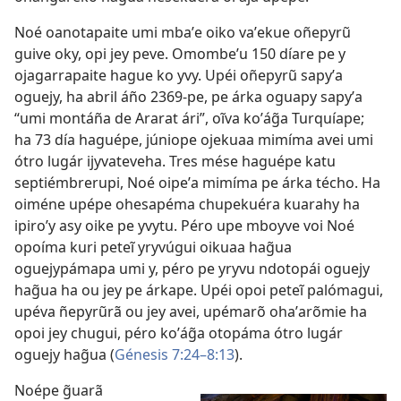
Noé oanotapaite umi mbaʼe oiko vaʼekue oñepyrũ
guive oky, opi jey peve. Omombeʼu 150 díare pe y
ojagarrapaite hague ko yvy. Upéi oñepyrũ sapyʼa
oguejy, ha abril áño 2369-pe, pe árka oguapy sapyʼa
“umi montáña de Ararat ári”, oĩva koʼág̃a Turquíape;
ha 73 día haguépe, júniope ojekuaa mimíma avei umi
ótro lugár ijyvateveha. Tres mése haguépe katu
septiémbrerupi, Noé oipeʼa mimíma pe árka técho. Ha
oiméne upépe ohesapéma chupekuéra kuarahy ha
ipiroʼy asy oike pe yvytu. Péro upe mboyve voi Noé
opoíma kuri peteĩ yryvúgui oikuaa hag̃ua
oguejypámapa umi y, péro pe yryvu ndotopái oguejy
hag̃ua ha ou jey pe árkape. Upéi opoi peteĩ palómagui,
upéva ñepyrũrã ou jey avei, upémarõ ohaʼarõmie ha
opoi jey chugui, péro koʼág̃a otopáma ótro lugár
oguejy hag̃ua (
Génesis 7:24–8:13
).
Noépe g̃uarã