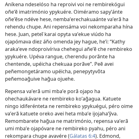
Aníkena ndeselóso ha reproivi voi ne rembirekógui
oñeʼẽ imatrimónio ypykuére. Oiméramo sapyʼánte
oñeʼẽse ndéve hese, nembaʼerechakuaánte vaʼerã ha
rehendu chupe. Ani repensáma voi nekomparaha hína
hese. Juan, peteĩ karai opyta vaʼekue viúdo ha
ojapómava diez áño omenda jey hague, heʼi: “Kathy
arakaʼeve ndoproivíriva chehegui añeʼẽ che rembireko
ypykuére. Upéva rangue, cherendu porãnte ha
chentende, upéicha chekuaa porãve”. Peẽ avei
peñemongetáramo upéicha, penepytyvõta
peñemoag̃uive hag̃ua ojuehe.
Repensa vaʼerã umi mbaʼe porã ojapo ha
ohechaukávare ne rembireko koʼag̃agua. Katuete
ningo idiferénteta ne rembireko ypykuégui, péro oime
vaʼerã katuete oreko avei heta mbaʼe ijojahaʼỹva.
Remombarete hag̃ua ne matrimónio, repensa vaʼerã
umi mbaʼe ojapóvare ne rembireko pyahu, péro ani
rekompara chupe avavére (
Gálatas 6:4
). Edmond,