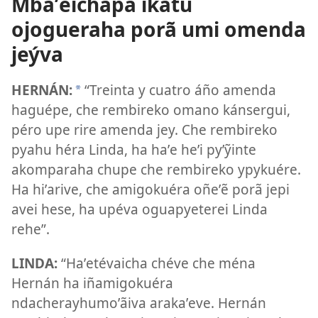
Mbaʼéichapa ikatu
ojogueraha porã umi omenda
jeýva
HERNÁN:
“Treinta y cuatro áño amenda
*
haguépe, che rembireko omano kánsergui,
péro upe rire amenda jey. Che rembireko
pyahu héra Linda, ha haʼe heʼi pyʼỹinte
akomparaha chupe che rembireko ypykuére.
Ha hiʼarive, che amigokuéra oñeʼẽ porã jepi
avei hese, ha upéva oguapyeterei Linda
rehe”.
LINDA:
“Haʼetévaicha chéve che ména
Hernán ha iñamigokuéra
ndacherayhumoʼãiva arakaʼeve. Hernán