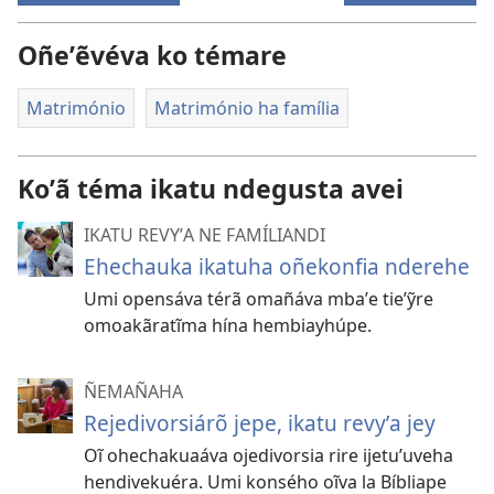
Oñeʼẽvéva ko témare
Matrimónio
Matrimónio ha família
Koʼã téma ikatu ndegusta avei
IKATU REVYʼA NE FAMÍLIANDI
Ehechauka ikatuha oñekonfia nderehe
Umi opensáva térã omañáva mbaʼe tieʼỹre
omoakãratĩma hína hembiayhúpe.
ÑEMAÑAHA
Rejedivorsiárõ jepe, ikatu revyʼa jey
Oĩ ohechakuaáva ojedivorsia rire ijetuʼuveha
hendivekuéra. Umi konsého oĩva la Bíbliape