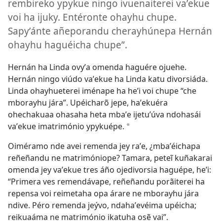
rembireko ypykue ningo ivuenaiterei vaʼekue
voi ha ijuky. Entéronte ohayhu chupe.
Sapyʼánte añeporandu cherayhúnepa Hernán
ohayhu haguéicha chupe”.
Hernán ha Linda ovyʼa omenda haguére ojuehe.
Hernán ningo viúdo vaʼekue ha Linda katu divorsiáda.
Linda ohayhueterei iménape ha heʼi voi chupe “che
mborayhu jára”. Upéicharõ jepe, haʼekuéra
ohechakuaa ohasaha heta mbaʼe ijetuʼúva ndohasái
vaʼekue imatrimónio ypykuépe.
*
Oiméramo nde avei remenda jey raʼe, ¿mbaʼéichapa
reñeñandu ne matrimóniope? Tamara, peteĩ kuñakarai
omenda jey vaʼekue tres áño ojedivorsia haguépe, heʼi:
“Primera ves remendávape, reñeñandu porãiterei ha
repensa voi reimetaha opa árare ne mborayhu jára
ndive. Péro remenda jeývo, ndahaʼevéima upéicha;
reikuaáma ne matrimónio ikatuha osẽ vai”.