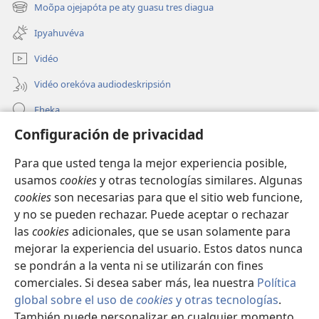
una
Moõpa ojejapóta pe aty guasu tres diagua
(abre
nueva
una
ventana)
Ipyahuvéva
nueva
ventana)
Vidéo
Vidéo orekóva audiodeskripsión
Eheka
Configuración de privacidad
Ayuda
Para que usted tenga la mejor experiencia posible,
Edona hag̃ua
(abre
usamos
cookies
y otras tecnologías similares. Algunas
una
cookies
son necesarias para que el sitio web funcione,
nueva
Vivliotéka oĩva Internétpe Watchtower
y no se pueden rechazar. Puede aceptar o rechazar
(abre
ventana)
las
cookies
adicionales, que se usan solamente para
una
®
JW Hub
nueva
mejorar la experiencia del usuario. Estos datos nunca
(abre
ventana)
una
se pondrán a la venta ni se utilizarán con fines
nueva
comerciales. Si desea saber más, lea nuestra
Política
ventana)
global sobre el uso de
cookies
y otras tecnologías
.
También puede personalizar en cualquier momento
Copyright
© 2026 Watch Tower Bible and Tract Society of Pennsylvania.