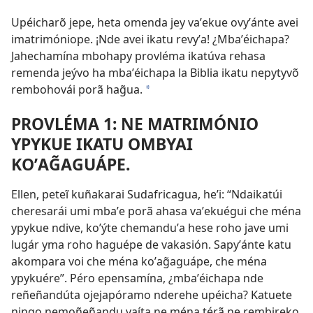
Upéicharõ jepe, heta omenda jey vaʼekue ovyʼánte avei
imatrimóniope. ¡Nde avei ikatu revyʼa! ¿Mbaʼéichapa?
Jahechamína mbohapy provléma
ikatúva rehasa
remenda jeývo ha mbaʼéichapa la Biblia ikatu nepytyvõ
rembohovái porã hag̃ua.
*
PROVLÉMA 1: NE MATRIMÓNIO
YPYKUE IKATU OMBYAI
KOʼAG̃AGUÁPE.
Ellen, peteĩ kuñakarai Sudafricagua, heʼi: “Ndaikatúi
cheresarái umi mbaʼe porã ahasa vaʼekuégui che ména
ypykue ndive, koʼýte chemanduʼa hese roho jave umi
lugár yma roho haguépe de vakasión. Sapyʼánte katu
akompara voi che ména koʼag̃aguápe, che ména
ypykuére”. Péro epensamína, ¿mbaʼéichapa nde
reñeñandúta ojejapóramo nderehe upéicha? Katuete
ningo nemoñeñandu vaíta ne ména térã ne rembireko