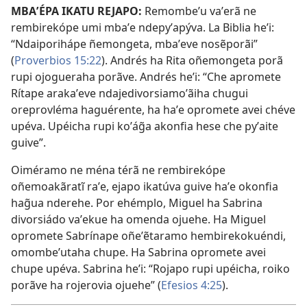
MBAʼÉPA IKATU REJAPO:
Remombeʼu vaʼerã ne
rembirekópe umi mbaʼe ndepyʼapýva. La Biblia heʼi:
“Ndaiporihápe ñemongeta, mbaʼeve nosẽporãi”
(
Proverbios 15:22
). Andrés ha Rita oñemongeta porã
rupi ojogueraha porãve. Andrés heʼi: “Che apromete
Rítape arakaʼeve ndajedivorsiamoʼãiha chugui
oreprovléma haguérente, ha haʼe opromete avei chéve
upéva. Upéicha rupi koʼág̃a akonfia hese che pyʼaite
guive”.
Oiméramo ne ména térã ne rembirekópe
oñemoakãratĩ raʼe, ejapo ikatúva guive haʼe okonfia
hag̃ua nderehe. Por ehémplo, Miguel ha Sabrina
divorsiádo vaʼekue ha omenda ojuehe. Ha Miguel
opromete Sabrínape oñeʼẽtaramo hembirekokuéndi,
omombeʼutaha chupe. Ha Sabrina opromete avei
chupe upéva. Sabrina heʼi: “Rojapo rupi upéicha, roiko
porãve ha rojerovia ojuehe” (
Efesios 4:25
).