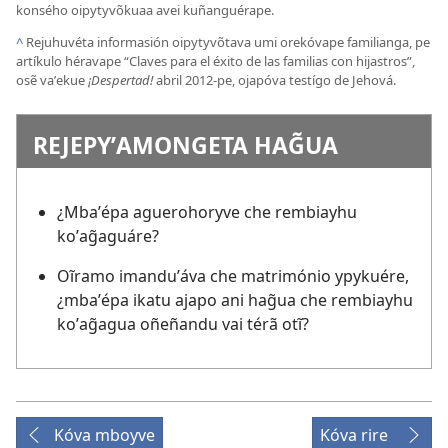
konsého oipytyvõkuaa avei kuñanguérape.
^
Rejuhuvéta informasión oipytyvõtava umi orekóvape familianga, pe
artíkulo héravape “Claves para el éxito de las familias con hijastros”,
osẽ vaʼekue
¡Despertad!
abril 2012-pe, ojapóva testígo de Jehová.
REJEPYʼAMONGETA HAG̃UA
¿Mbaʼépa aguerohoryve che rembiayhu
koʼag̃aguáre?
Oĩramo imanduʼáva che matrimónio ypykuére,
¿mbaʼépa ikatu ajapo ani hag̃ua che rembiayhu
koʼag̃agua oñeñandu vai térã otĩ?
Kóva mboyve
Kóva rire