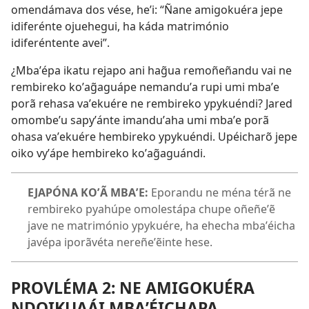
omendámava dos vése, heʼi: “Ñane amigokuéra jepe
idiferénte ojuehegui, ha káda matrimónio
idiferéntente avei”.
¿Mbaʼépa ikatu rejapo ani hag̃ua remoñeñandu vai ne
rembireko koʼag̃aguápe nemanduʼa rupi umi mbaʼe
porã rehasa vaʼekuére ne rembireko ypykuéndi? Jared
omombeʼu sapyʼánte imanduʼaha umi mbaʼe porã
ohasa vaʼekuére hembireko ypykuéndi. Upéicharõ jepe
oiko vyʼápe hembireko koʼag̃aguándi.
EJAPÓNA KOʼÃ MBAʼE:
Eporandu ne ména térã ne
rembireko pyahúpe omolestápa chupe oñeñeʼẽ
jave ne matrimónio ypykuére, ha ehecha mbaʼéicha
javépa iporãvéta nereñeʼẽinte hese.
PROVLÉMA 2: NE AMIGOKUÉRA
NDOIKUAÁI MBAʼÉICHAPA