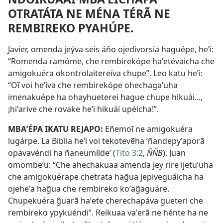
OTRATÁTA NE MÉNA TÉRÃ NE
REMBIREKO PYAHÚPE.
Javier, omenda jeýva seis áño ojedivorsia haguépe, heʼi:
“Romenda ramóme, che rembirekópe haʼetévaicha che
amigokuéra okontrolaitereíva chupe”. Leo katu heʼi:
“Oĩ voi heʼíva che rembirekópe ohechagaʼuha
imenakuépe ha ohayhueterei hague chupe hikuái...,
¡hiʼarive che rovake heʼi hikuái upéicha!”.
MBAʼÉPA IKATU REJAPO:
Eñemoĩ ne amigokuéra
lugárpe. La Biblia heʼi voi tekotevẽha ‘ñandepyʼaporã
opavavéndi ha ñaneumílde’ (
Tito 3:2
,
ÑÑB
). Juan
omombeʼu: “Che ahechakuaa amenda jey rire ijetuʼuha
che amigokuérape chetrata hag̃ua jepiveguáicha ha
ojeheʼa hag̃ua che rembireko koʼag̃aguáre.
Chupekuéra g̃uarã haʼete cherechapáva gueteri che
rembireko ypykuéndi”. Reikuaa vaʼerã ne hénte ha ne