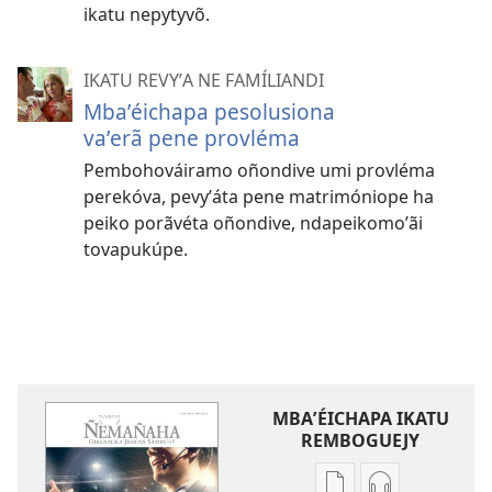
ikatu nepytyvõ.
IKATU REVYʼA NE FAMÍLIANDI
Mbaʼéichapa pesolusiona
vaʼerã pene provléma
Pembohováiramo oñondive umi provléma
perekóva, pevyʼáta pene matrimóniope ha
peiko porãvéta oñondive, ndapeikomoʼãi
tovapukúpe.
MBAʼÉICHAPA IKATU
REMBOGUEJY