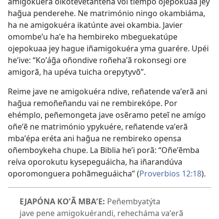
amigokuéra oikotevẽtanteha voi tiémpo ojepokuaa jey
hag̃ua penderehe. Ne matrimónio ningo okambiáma,
ha ne amigokuéra ikatúnte avei okambia. Javier
omombeʼu haʼe ha hembireko mbeguekatúpe
ojepokuaa jey hague iñamigokuéra yma guarére. Upéi
heʼive: “Koʼág̃a oñondive roñehaʼã rokonsegi ore
amigorã, ha upéva tuicha orepytyvõ”.
Reime jave ne amigokuéra ndive, reñatende vaʼerã ani
hag̃ua remoñeñandu vai ne rembirekópe. Por
ehémplo, peñemongeta jave osẽramo peteĩ ne amígo
oñeʼẽ ne matrimónio ypykuére, reñatende vaʼerã
mbaʼépa eréta ani hag̃ua ne rembireko opensa
oñemboykeha chupe. La Biblia heʼi porã: “Oñeʼẽmba
reíva oporokutu kysepeguáicha, ha iñarandúva
oporomonguera pohãmeguáicha” (
Proverbios 12:18
).
EJAPÓNA KOʼÃ MBAʼE:
Peñembyatýta
jave pene amigokuérandi, rehecháma vaʼerã