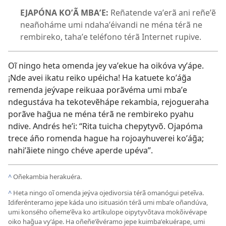
EJAPÓNA KOʼÃ MBAʼE:
Reñatende vaʼerã ani reñeʼẽ
neañoháme umi ndahaʼéivandi ne ména térã ne
rembireko, tahaʼe teléfono térã Internet rupive.
Oĩ ningo heta omenda jey vaʼekue ha oikóva vyʼápe.
¡Nde avei ikatu reiko upéicha! Ha katuete koʼág̃a
remenda jeývape reikuaa porãvéma umi mbaʼe
ndegustáva ha tekotevẽhápe rekambia, rejogueraha
porãve hag̃ua ne ména térã ne rembireko pyahu
ndive. Andrés heʼi: “Rita tuicha chepytyvõ. Ojapóma
trece áño romenda hague ha rojoayhuverei koʼág̃a;
nahiʼãiete ningo chéve aperde upéva”.
^
Oñekambia herakuéra.
^
Heta ningo oĩ omenda jeýva ojedivorsia térã omanógui peteĩva.
Idiferénteramo jepe káda uno isituasión térã umi mbaʼe oñandúva,
umi konsého oñemeʼẽva ko artíkulope oipytyvõtava mokõivévape
oiko hag̃ua vyʼápe. Ha oñeñeʼẽvéramo jepe kuimbaʼekuérape, umi