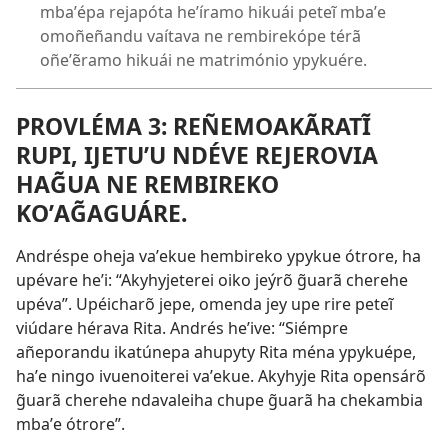
mbaʼépa rejapóta heʼíramo hikuái peteĩ mbaʼe
omoñeñandu vaítava ne rembirekópe térã
oñeʼẽramo hikuái ne matrimónio ypykuére.
PROVLÉMA 3: REÑEMOAKÃRATĨ
RUPI, IJETUʼU NDÉVE REJEROVIA
HAG̃UA NE REMBIREKO
KOʼAG̃AGUÁRE.
Andréspe oheja vaʼekue hembireko ypykue ótrore, ha
upévare heʼi: “Akyhyjeterei oiko jeýrõ g̃uarã cherehe
upéva”. Upéicharõ jepe, omenda jey upe rire peteĩ
viúdare hérava Rita. Andrés heʼive: “Siémpre
añeporandu ikatúnepa ahupyty Rita ména ypykuépe,
haʼe ningo ivuenoiterei vaʼekue. Akyhyje Rita opensárõ
g̃uarã cherehe ndavaleiha chupe g̃uarã ha chekambia
mbaʼe ótrore”.