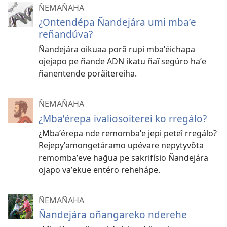
ÑEMAÑAHA
¿Ontendépa Ñandejára umi mbaʼe
reñandúva?
Ñandejára oikuaa porã rupi mbaʼéichapa
ojejapo pe ñande ADN ikatu ñaĩ segúro haʼe
ñanentende porãitereiha.
ÑEMAÑAHA
¿Mbaʼérepa ivaliosoiterei ko rregálo?
¿Mbaʼérepa nde remombaʼe jepi peteĩ rregálo?
Rejepyʼamongetáramo upévare nepytyvõta
remombaʼeve hag̃ua pe sakrifísio Ñandejára
ojapo vaʼekue entéro rehehápe.
ÑEMAÑAHA
Ñandejára oñangareko nderehe