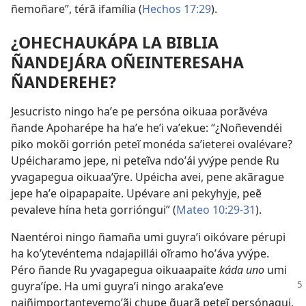
ñemoñare”, térã ifamília (
Hechos 17:29
).
¿OHECHAUKÁPA LA BIBLIA
ÑANDEJÁRA OÑEINTERESAHA
ÑANDEREHE?
Jesucristo ningo haʼe pe persóna oikuaa porãvéva
ñande Apoharépe ha haʼe heʼi vaʼekue: “¿Noñevendéi
piko mokõi gorrión peteĩ monéda saʼieterei ovalévare?
Upéicharamo jepe, ni peteĩva ndoʼái yvýpe pende Ru
yvagapegua oikuaaʼỹre. Upéicha avei, pene akãrague
jepe haʼe oipapapaite. Upévare ani pekyhyje, peẽ
pevaleve hína heta gorrióngui” (
Mateo 10:29-31
).
Naentéroi ningo ñamaña umi guyraʼi oikóvare pérupi
ha koʼytevéntema ndajapillái oĩramo hoʼáva yvýpe.
Péro ñande Ru yvagapegua oikuaapaite
káda uno
umi
guyraʼípe. Ha umi guyraʼi ningo arakaʼeve
naiñimportantevemoʼãi chupe g̃uarã peteĩ persónagui,