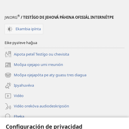
®
JW.ORG
/ TESTÍGO DE JEHOVÁ PÁHINA OFISIÁL INTERNÉTPE
Ekambia ipínta
Eike pyaʼeve hag̃ua
Aipota peteĩ Testígo ou chevisita
Moõpa ojejapo umi rreunión
(abre
una
Moõpa ojejapóta pe aty guasu tres diagua
(abre
nueva
una
ventana)
Ipyahuvéva
nueva
ventana)
Vidéo
Vidéo orekóva audiodeskripsión
Eheka
Configuración de privacidad
Ayuda