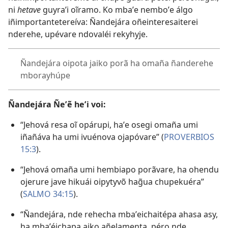
ni
hetave
guyraʼi oĩramo. Ko mbaʼe nemboʼe álgo
iñimportantetereíva: Ñandejára oñeinteresaiterei
nderehe, upévare ndovaléi rekyhyje.
Ñandejára oipota jaiko porã ha omaña ñanderehe
mborayhúpe
Ñandejára Ñeʼẽ heʼi voi:
“Jehová resa oĩ opárupi, haʼe osegi omaña umi
iñañáva ha umi ivuénova ojapóvare” (
PROVERBIOS
15:3
).
“Jehová omaña umi hembiapo porãvare, ha ohendu
ojerure jave hikuái oipytyvõ hag̃ua chupekuéra”
(
SALMO 34:15
).
“Ñandejára, nde rehecha mbaʼeichaitépa ahasa asy,
ha mbaʼéichapa aiko añelamenta, péro nde