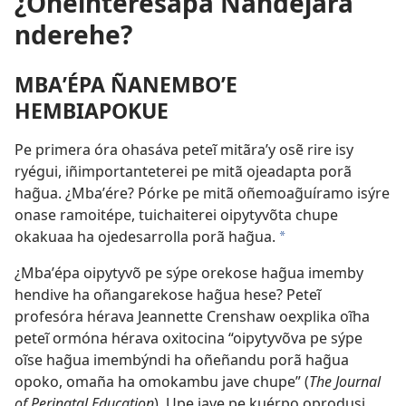
¿Oñeinteresápa Ñandejára
nderehe?
MBAʼÉPA ÑANEMBOʼE
HEMBIAPOKUE
Pe primera óra ohasáva peteĩ mitãraʼy osẽ rire isy
ryégui, iñimportanteterei pe mitã ojeadapta porã
hag̃ua. ¿Mbaʼére? Pórke pe mitã oñemoag̃uíramo isýre
onase ramoitépe, tuichaiterei oipytyvõta chupe
okakuaa ha ojedesarrolla porã hag̃ua.
a
¿Mbaʼépa oipytyvõ pe sýpe orekose hag̃ua imemby
hendive ha oñangarekose hag̃ua hese? Peteĩ
profesóra hérava Jeannette Crenshaw oexplika oĩha
peteĩ ormóna hérava oxitocina “oipytyvõva pe sýpe
oĩse hag̃ua imembýndi ha oñeñandu porã hag̃ua
opoko, omaña ha omokambu jave chupe” (
The Journal
of Perinatal Education
). Upe jave pe kuérpo oprodusi