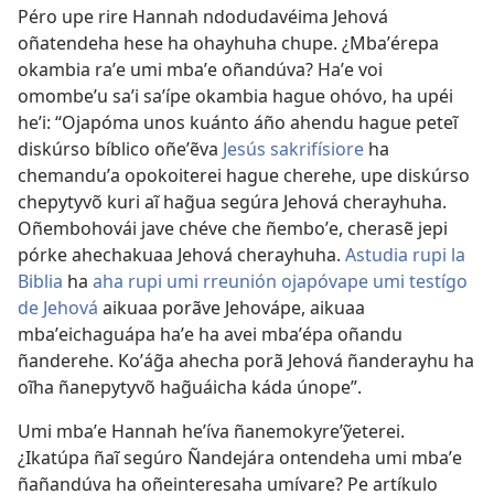
Péro upe rire Hannah ndodudavéima Jehová
oñatendeha hese ha ohayhuha chupe. ¿Mbaʼérepa
okambia raʼe umi mbaʼe oñandúva? Haʼe voi
omombeʼu saʼi saʼípe okambia hague ohóvo, ha upéi
heʼi: “Ojapóma unos kuánto áño ahendu hague peteĩ
diskúrso bíblico oñeʼẽva
Jesús sakrifísiore
ha
chemanduʼa opokoiterei hague cherehe, upe diskúrso
chepytyvõ kuri aĩ hag̃ua segúra Jehová cherayhuha.
Oñembohovái jave chéve che ñemboʼe, cherasẽ jepi
pórke ahechakuaa Jehová cherayhuha.
Astudia rupi la
Biblia
ha
aha rupi umi rreunión ojapóvape umi testígo
de Jehová
aikuaa porãve Jehovápe, aikuaa
mbaʼeichaguápa haʼe ha avei mbaʼépa oñandu
ñanderehe. Koʼág̃a ahecha porã Jehová ñanderayhu ha
oĩha ñanepytyvõ hag̃uáicha káda únope”.
Umi mbaʼe Hannah heʼíva ñanemokyreʼỹeterei.
¿Ikatúpa ñaĩ segúro Ñandejára ontendeha umi mbaʼe
ñañandúva ha oñeinteresaha umívare? Pe artíkulo