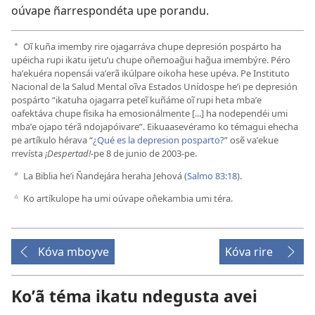
oúvape ñarrespondéta upe porandu.
Oĩ kuña imemby rire ojagarráva chupe depresión pospárto ha
a
upéicha rupi ikatu ijetuʼu chupe oñemoag̃ui hag̃ua imembýre. Péro
haʼekuéra nopensái vaʼerã ikúlpare oikoha hese upéva. Pe Instituto
Nacional de la Salud Mental oĩva Estados Unídospe heʼi pe depresión
pospárto “ikatuha ojagarra peteĩ kuñáme oĩ rupi heta mbaʼe
oafektáva chupe físika ha emosionálmente [...] ha nodependéi umi
mbaʼe ojapo térã ndojapóivare”. Eikuaasevéramo ko témagui ehecha
pe artíkulo hérava “
¿Qué es la depresion posparto?
” osẽ vaʼekue
rrevísta
¡Despertad!
-pe 8 de junio de 2003-pe.
La Biblia heʼi Ñandejára heraha Jehová (
Salmo 83:18
).
b
Ko artíkulope ha umi oúvape oñekambia umi téra.
c
Kóva mboyve
Kóva rire
Koʼã téma ikatu ndegusta avei