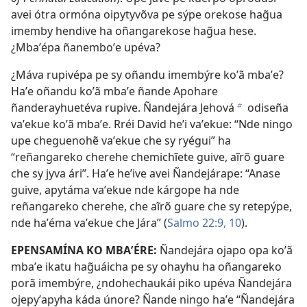
avei ótra ormóna oipytyvõva pe sýpe orekose hag̃ua
imemby hendive ha oñangarekose hag̃ua hese.
¿Mbaʼépa ñanemboʼe upéva?
¿Máva rupivépa pe sy oñandu imembýre koʼã mbaʼe?
Haʼe oñandu koʼã mbaʼe ñande Apohare
ñanderayhuetéva rupive. Ñandejára Jehová
odiseña
b
vaʼekue koʼã mbaʼe. Rréi David heʼi vaʼekue: “Nde ningo
upe cheguenohẽ vaʼekue che sy ryégui” ha
“reñangareko cherehe chemichĩete guive, aĩrõ guare
che sy jyva ári”. Haʼe heʼive avei Ñandejárape: “Anase
guive, apytáma vaʼekue nde kárgope ha nde
reñangareko cherehe, che aĩrõ guare che sy retepýpe,
nde haʼéma vaʼekue che Jára” (
Salmo 22:9, 10
).
EPENSAMÍNA KO MBAʼÉRE:
Ñandejára ojapo opa koʼã
mbaʼe ikatu hag̃uáicha pe sy ohayhu ha oñangareko
porã imembýre, ¿ndohechaukái piko upéva Ñandejára
ojepyʼapyha káda únore? Ñande ningo haʼe “Ñandejára