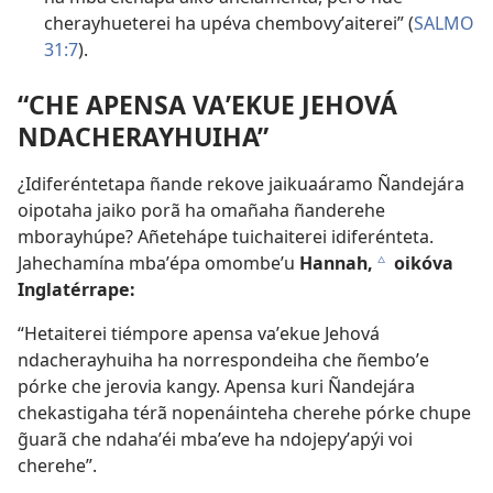
cherayhueterei ha upéva chembovyʼaiterei” (
SALMO
31:7
).
“CHE APENSA VAʼEKUE JEHOVÁ
NDACHERAYHUIHA”
¿Idiferéntetapa ñande rekove jaikuaáramo Ñandejára
oipotaha jaiko porã ha omañaha ñanderehe
mborayhúpe? Añetehápe tuichaiterei idiferénteta.
Jahechamína mbaʼépa omombeʼu
Hannah,
oikóva
c
Inglatérrape:
“Hetaiterei tiémpore apensa vaʼekue Jehová
ndacherayhuiha ha norrespondeiha che ñemboʼe
pórke che jerovia kangy. Apensa kuri Ñandejára
chekastigaha térã nopenáinteha cherehe pórke chupe
g̃uarã che ndahaʼéi mbaʼeve ha ndojepyʼapýi voi
cherehe”.