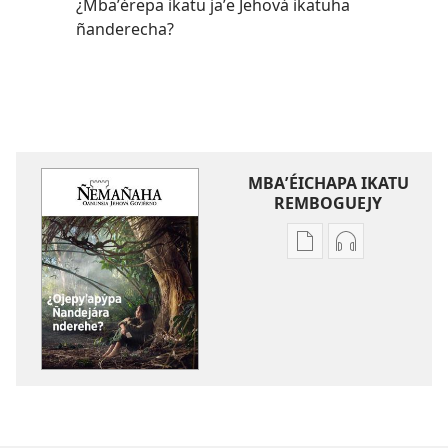
¿Mbaʼérepa ikatu jaʼe Jehová ikatuha
ñanderecha?
MBAʼÉICHAPA IKATU
REMBOGUEJY
Remboguejy
Remboguejy
hag̃ua
hag̃ua
puvlikasión
áudio
ÑEMAÑAHA
ÑEMAÑAHA
¿Ojepyʼapýpa
¿Ojepyʼapýpa
Ñandejára
Ñandejára
nderehe?
nderehe?