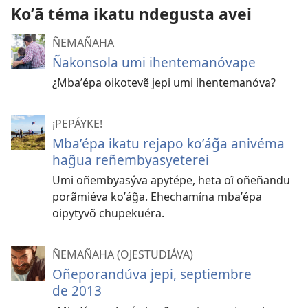
Koʼã téma ikatu ndegusta avei
ÑEMAÑAHA
Ñakonsola umi ihentemanóvape
¿Mbaʼépa oikotevẽ jepi umi ihentemanóva?
¡PEPÁYKE!
Mbaʼépa ikatu rejapo koʼág̃a anivéma
hag̃ua reñembyasyeterei
Umi oñembyasýva apytépe, heta oĩ oñeñandu
porãmiéva koʼág̃a. Ehechamína mbaʼépa
oipytyvõ chupekuéra.
ÑEMAÑAHA (OJESTUDIÁVA)
Oñeporandúva jepi, septiembre
de 2013