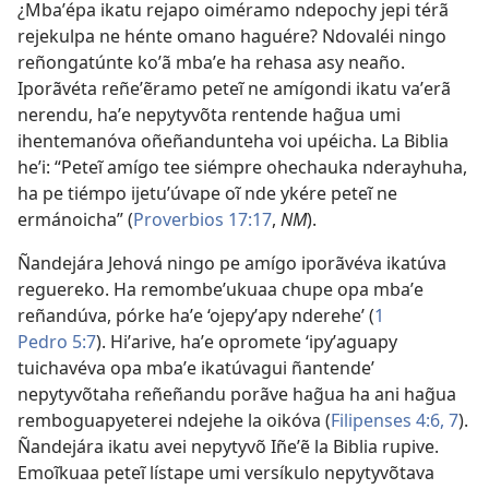
¿Mbaʼépa ikatu rejapo oiméramo ndepochy jepi térã
rejekulpa ne hénte omano haguére? Ndovaléi ningo
reñongatúnte koʼã mbaʼe ha rehasa asy neaño.
Iporãvéta reñeʼẽramo peteĩ ne amígondi ikatu vaʼerã
nerendu, haʼe nepytyvõta rentende hag̃ua umi
ihentemanóva oñeñandunteha voi upéicha. La Biblia
heʼi: “Peteĩ amígo tee siémpre ohechauka nderayhuha,
ha pe tiémpo ijetuʼúvape oĩ nde ykére peteĩ ne
ermánoicha” (
Proverbios 17:17
,
NM
).
Ñandejára Jehová ningo pe amígo iporãvéva ikatúva
reguereko. Ha remombeʼukuaa chupe opa mbaʼe
reñandúva, pórke haʼe ‘ojepyʼapy nderehe’ (
1
Pedro 5:7
). Hiʼarive, haʼe opromete ‘ipyʼaguapy
tuichavéva opa mbaʼe ikatúvagui ñantende’
nepytyvõtaha reñeñandu porãve hag̃ua ha ani hag̃ua
remboguapyeterei ndejehe la oikóva (
Filipenses 4:6, 7
).
Ñandejára ikatu avei nepytyvõ Iñeʼẽ la Biblia rupive.
Emoĩkuaa peteĩ lístape umi versíkulo nepytyvõtava