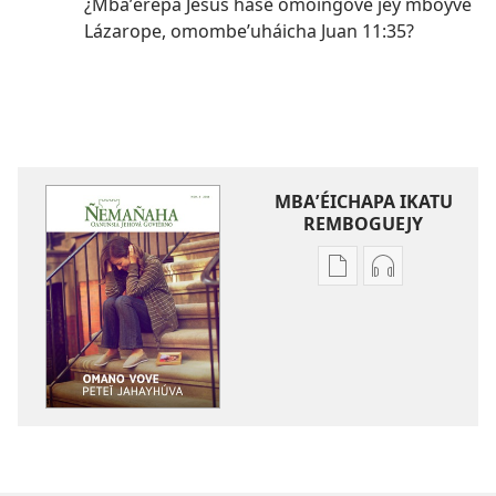
¿Mbaʼérepa Jesús hasẽ omoingove jey mboyve
Lázarope, omombeʼuháicha Juan 11:35?
MBAʼÉICHAPA IKATU
REMBOGUEJY
Remboguejy
Remboguejy
hag̃ua
hag̃ua
puvlikasión
áudio
ÑEMAÑAHA
ÑEMAÑAHA
Omano
Omano
vove
vove
peteĩ
peteĩ
jahayhúva
jahayhúva