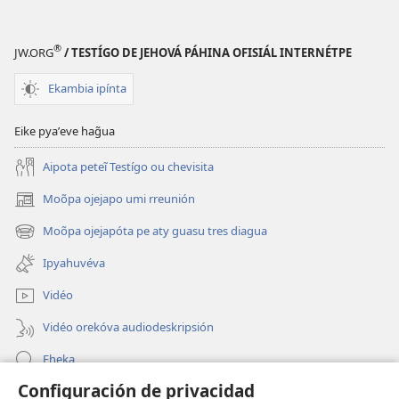
®
JW.ORG
/ TESTÍGO DE JEHOVÁ PÁHINA OFISIÁL INTERNÉTPE
Ekambia ipínta
Eike pyaʼeve hag̃ua
Aipota peteĩ Testígo ou chevisita
Moõpa ojejapo umi rreunión
(abre
una
Moõpa ojejapóta pe aty guasu tres diagua
(abre
nueva
una
ventana)
Ipyahuvéva
nueva
ventana)
Vidéo
Vidéo orekóva audiodeskripsión
Eheka
Configuración de privacidad
Ayuda