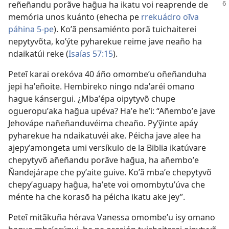
reñeñandu porãve hag̃ua ha ikatu
voi reaprende de
memória unos kuánto (ehecha pe
rrekuádro oĩva
páhina 5-pe
). Koʼã pensamiénto porã tuichaiterei
nepytyvõta, koʼýte pyharekue reime jave neaño ha
ndaikatúi reke (
Isaías 57:15
).
Peteĩ karai orekóva 40 áño omombeʼu oñeñanduha
jepi haʼeñoite. Hembireko ningo ndaʼaréi omano
hague kánsergui. ¿Mbaʼépa oipytyvõ chupe
ogueropuʼaka hag̃ua upéva? Haʼe heʼi: “Añemboʼe jave
Jehovápe nañeñanduvéima cheaño. Pyʼỹinte apáy
pyharekue ha ndaikatuvéi ake. Péicha jave alee ha
ajepyʼamongeta umi versíkulo de la Biblia ikatúvare
chepytyvõ añeñandu porãve hag̃ua, ha añemboʼe
Ñandejárape che pyʼaite guive. Koʼã mbaʼe chepytyvõ
chepyʼaguapy hag̃ua, haʼete voi omombytuʼúva che
ménte ha che korasõ ha péicha ikatu ake jey”.
Peteĩ mitãkuña hérava Vanessa omombeʼu isy omano