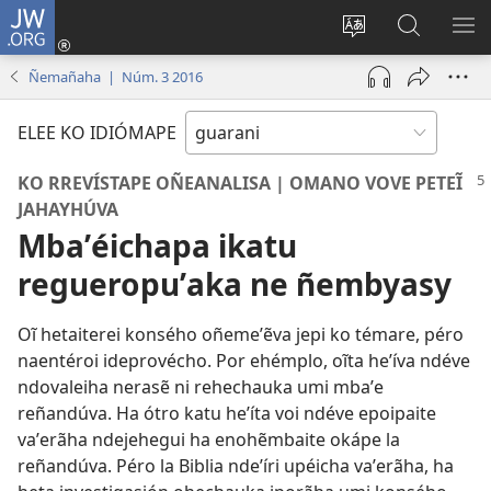
JW.ORG
Emoñepyrũ
ne
Ekambia
Eheka
EH
sesión
ótro
JW.ORG
ME
Ñemañaha | Núm. 3 2016
(abre
idiómape
una
ELEE KO IDIÓMAPE
nueva
ventana)
KO RREVÍSTAPE OÑEANALISA | OMANO VOVE PETEĨ
JAHAYHÚVA
Mbaʼéichapa ikatu
regueropuʼaka ne ñembyasy
Oĩ hetaiterei konsého oñemeʼẽva jepi ko témare, péro
naentéroi ideprovécho. Por ehémplo, oĩta heʼíva ndéve
ndovaleiha nerasẽ ni rehechauka umi mbaʼe
reñandúva. Ha ótro katu heʼíta voi ndéve epoipaite
vaʼerãha ndejehegui ha enohẽmbaite okápe la
reñandúva. Péro la Biblia ndeʼíri upéicha vaʼerãha, ha