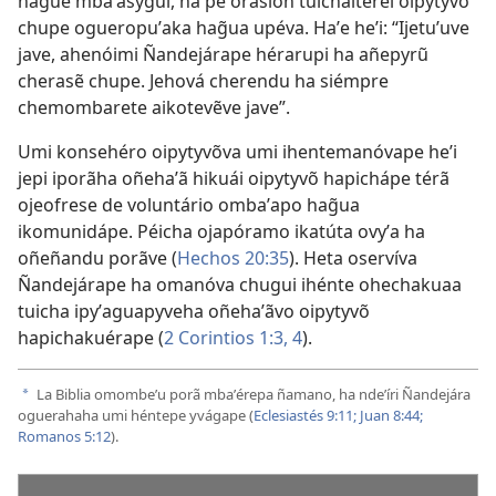
hague mbaʼasýgui, ha pe orasión tuichaiterei oipytyvõ
chupe ogueropuʼaka hag̃ua upéva. Haʼe heʼi: “Ijetuʼuve
jave, ahenóimi Ñandejárape hérarupi ha añepyrũ
cherasẽ chupe. Jehová cherendu ha siémpre
chemombarete aikotevẽve jave”.
Umi konsehéro oipytyvõva umi ihentemanóvape heʼi
jepi iporãha oñehaʼã hikuái oipytyvõ hapichápe térã
ojeofrese de voluntário ombaʼapo hag̃ua
ikomunidápe. Péicha ojapóramo ikatúta ovyʼa ha
oñeñandu porãve (
Hechos 20:35
). Heta oservíva
Ñandejárape ha omanóva chugui ihénte ohechakuaa
tuicha ipyʼaguapyveha oñehaʼãvo oipytyvõ
hapichakuérape (
2 Corintios 1:3, 4
).
La Biblia omombeʼu porã mbaʼérepa ñamano, ha ndeʼíri Ñandejára
a
oguerahaha umi héntepe yvágape (
Eclesiastés 9:11;
Juan 8:44;
Romanos 5:12
).