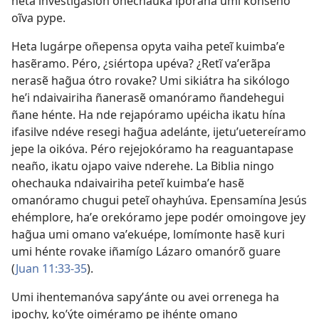
heta investigasión ohechauka iporãha umi konsého
oĩva pype.
Heta lugárpe oñepensa opyta vaiha peteĩ kuimbaʼe
hasẽramo. Péro, ¿siértopa upéva? ¿Retĩ vaʼerãpa
nerasẽ hag̃ua ótro rovake? Umi sikiátra ha sikólogo
heʼi ndaivairiha ñanerasẽ omanóramo ñandehegui
ñane hénte. Ha nde rejapóramo upéicha ikatu hína
ifasilve ndéve resegi hag̃ua adelánte, ijetuʼuetereíramo
jepe la oikóva. Péro rejejokóramo ha reaguantapase
neaño, ikatu ojapo vaive nderehe. La Biblia ningo
ohechauka ndaivairiha peteĩ kuimbaʼe hasẽ
omanóramo chugui peteĩ ohayhúva. Epensamína Jesús
ehémplore, haʼe orekóramo jepe podér omoingove jey
hag̃ua umi omano vaʼekuépe, lomímonte hasẽ kuri
umi hénte rovake iñamígo Lázaro omanórõ guare
(
Juan 11:33-35
).
Umi ihentemanóva sapyʼánte ou avei orrenega ha
ipochy, koʼýte oiméramo pe ihénte omano