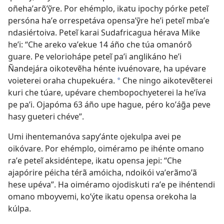
oñehaʼarõʼỹre. Por ehémplo, ikatu ipochy pórke peteĩ
persóna haʼe orrespetáva opensaʼỹre heʼi peteĩ mbaʼe
ndasiértoiva. Peteĩ karai Sudafricagua hérava Mike
heʼi: “Che areko vaʼekue 14 áño che túa omanórõ
guare. Pe veloriohápe peteĩ paʼi anglikáno heʼi
Ñandejára oikotevẽha hénte ivuénovare, ha upévare
voieterei oraha chupekuéra.
Che ningo aikotevẽterei
a
kuri che túare, upévare chembopochyeterei la heʼíva
pe paʼi. Ojapóma 63 áño upe hague, péro koʼág̃a peve
hasy gueteri chéve”.
Umi ihentemanóva sapyʼánte ojekulpa avei pe
oikóvare. Por ehémplo, oiméramo pe ihénte omano
raʼe peteĩ aksidéntepe, ikatu opensa jepi: “Che
ajapórire péicha térã amóicha, ndoikói vaʼerãmoʼã
hese upéva”. Ha oiméramo ojodiskuti raʼe pe ihéntendi
omano mboyvemi, koʼýte ikatu opensa orekoha la
kúlpa.