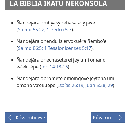
LA BIBLIA IKATU NEKONSOLA
Ñandejára ombyasy rehasa asy jave
(
Salmo 55:22;
1 Pedro 5:7
).
Ñandejára ohendu isiervokuéra ñemboʼe
(
Salmo 86:5;
1 Tesalonicenses 5:17
).
Ñandejára ohechaseterei jey umi omano
vaʼekuépe (
Job 14:13-15
).
Ñandejára opromete omoingove jeytaha umi
omano vaʼekuépe (
Isaías 26:19;
Juan 5:28, 29
).
Kóva mboyve
Kóva rire