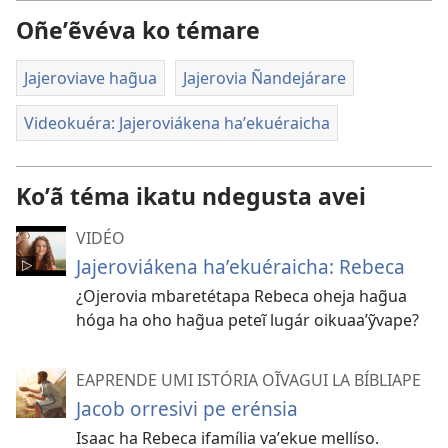
Oñeʼẽvéva ko témare
Jajeroviave hag̃ua
Jajerovia Ñandejárare
Videokuéra: Jajeroviákena haʼekuéraicha
Koʼã téma ikatu ndegusta avei
VIDÉO
Jajeroviákena haʼekuéraicha: Rebeca
¿Ojerovia mbaretétapa Rebeca oheja hag̃ua
hóga ha oho hag̃ua peteĩ lugár oikuaaʼỹvape?
EAPRENDE UMI ISTÓRIA OĨVAGUI LA BÍBLIAPE
Jacob orresivi pe erénsia
Isaac ha Rebeca ifamília vaʼekue mellíso.