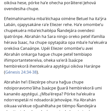
oikóva hese, pórke haʼe ohecha porãiterei Jehová
ovendesiha chupe.
Eñeimahinamína mbaʼéichapa oiméne Betuel ha itaʼýra
Labán, ojapysakáne raʼe Eliezer rehe. Haʼe omombeʼu
chupekuéra mbaʼeichaitépa Ñandejára ovendesi
ipatrónpe. Abrahán ha Sara ningo oreko peteĩ ifamília
hérava Isaac, ha chupe opytapáta opa mbaʼe haʼekuéra
orekóva Canaánpe. Upéi Eliezer omombeʼu avei
Abrahán onkarga hague chupe peteĩ tembiapo
iñimportantetereíva, oheka vaʼerã Isaácpe
hembirekorã ihentekuéra apytégui oikóva Haránpe
(
Génesis 24:34-38
).
Abrahán heʼi Eliezérpe ohura hag̃ua chupe
ndoiporavomoʼãiha Isaácpe g̃uarã hembirekorã umi
kananéo apytégui. ¿Mbaʼérepa? Pórke haʼekuéra
ndorrespetái ni ndoadorái Jehovápe. Ha Abrahán
oikuaa vaʼekue og̃uahẽtaha pe tiémpo Ñandejára