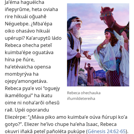
Jaʼéma haguéicha
iñepyrũme, heta oviaha
rire hikuái og̃uahẽ
Néguebpe. ¿Mbaʼépa
oiko ohasávo hikuái
upérupi? Kaʼarupytũ ládo
Rebeca ohecha peteĩ
kuimbaʼépe oguatáva
hína pe ñúre,
haʼetévaicha opensa
mombyrýva ha
ojepyʼamongetáva.
Rebeca pyaʼe voi “oguejy
Rebeca ohechauka
ikaméllogui” ha ikatu
iñumildetereiha
oime ni nohaʼarõi oñesũ
raẽ. Upéi oporandu
Eliezérpe: “¿Máva piko amo kuimbaʼe oúva ñúrupi koʼa
gotyo?”. Eliezer heʼívo chupe haʼeha Isaac, Rebeca
okuvri iñakã peteĩ pañoléta pukúpe (
Génesis 24:62-65
).