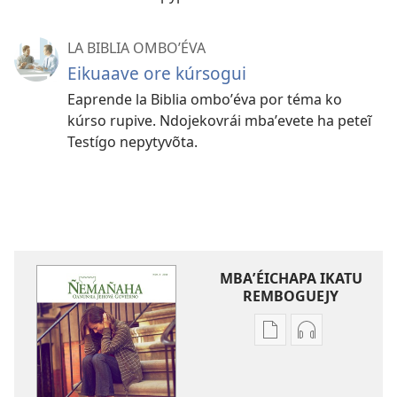
LA BIBLIA OMBOʼÉVA
Eikuaave ore kúrsogui
Eaprende la Biblia omboʼéva por téma ko
kúrso rupive. Ndojekovrái mbaʼevete ha peteĩ
Testígo nepytyvõta.
MBAʼÉICHAPA IKATU
REMBOGUEJY
Remboguejy
Remboguejy
hag̃ua
hag̃ua
puvlikasión
áudio