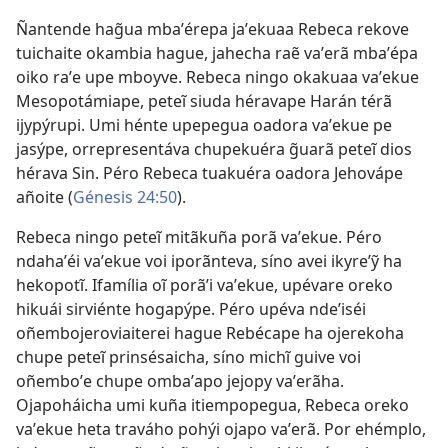
Ñantende hag̃ua mbaʼérepa jaʼekuaa Rebeca rekove
tuichaite okambia hague, jahecha raẽ vaʼerã mbaʼépa
oiko raʼe upe mboyve. Rebeca ningo okakuaa vaʼekue
Mesopotámiape, peteĩ siuda héravape Harán térã
ijypýrupi. Umi hénte upepegua oadora vaʼekue pe
jasýpe, orrepresentáva chupekuéra g̃uarã peteĩ dios
hérava Sin. Péro Rebeca tuakuéra oadora Jehovápe
añoite (
Génesis 24:50
).
Rebeca ningo peteĩ mitãkuña porã vaʼekue. Péro
ndahaʼéi vaʼekue voi iporãnteva, síno avei ikyreʼỹ ha
hekopotĩ. Ifamília oĩ porãʼi vaʼekue, upévare oreko
hikuái sirviénte hogapýpe. Péro upéva ndeʼiséi
oñembojeroviaiterei hague Rebécape ha ojerekoha
chupe peteĩ prinsésaicha, síno michĩ guive voi
oñemboʼe chupe ombaʼapo jejopy vaʼerãha.
Ojapoháicha umi kuña itiempopegua, Rebeca oreko
vaʼekue heta traváho pohýi ojapo vaʼerã. Por ehémplo,