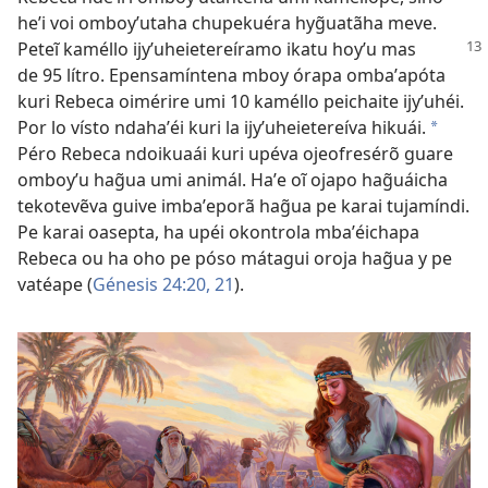
heʼi voi omboyʼutaha chupekuéra hyg̃uatãha meve.
Peteĩ kaméllo ijyʼuheietereíramo ikatu hoyʼu
mas
de 95 lítro. Epensamíntena mboy órapa ombaʼapóta
kuri Rebeca oimérire umi 10 kaméllo peichaite ijyʼuhéi.
Por lo vísto ndahaʼéi kuri la ijyʼuheietereíva hikuái.
a
Péro Rebeca ndoikuaái kuri upéva ojeofresérõ guare
omboyʼu hag̃ua umi animál. Haʼe oĩ ojapo hag̃uáicha
tekotevẽva guive imbaʼeporã hag̃ua pe karai tujamíndi.
Pe karai oasepta, ha upéi okontrola mbaʼéichapa
Rebeca ou ha oho pe póso mátagui oroja hag̃ua y pe
vatéape (
Génesis 24:20, 21
).