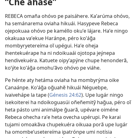
“Che ahase”
REBECA omaña ohóvo pe paisáhere. Kaʼarúma ohóvo,
ha semánarema oviaha hikuái. Hasypeve Rebeca
ojepokuaa ohóvo pe kaméllo okuʼe lájare. Haʼe ningo
okakuaa vaʼekue Haránpe, péro koʼág̃a
mombyryetereíma oĩ upégui. Haʼe oheja
ihentekuérape ha ni ndoikuaái ojotopa jeýnepa
hendivekuéra. Katuete oipyʼapýne chupe henonderã,
koʼýte koʼág̃a omohuʼãvo ohóvo pe viáhe.
Pe hénte aty hetáma oviaha ha mombyrýma oike
Canaánpe. Koʼág̃a og̃uahẽ hikuái Néguebpe,
ivaivehápe la tape (
Génesis 24:62
). Upe lugár ningo
isekoiterei ha ndoikoguasúi oñeñemitỹ hag̃ua, péro oĩ
heta pásto umi animálpe g̃uarã, upévare oiméne
Rebeca ohecha raʼe heta ovecha upérupi. Pe karai
tujami omoakãva chupekuéra oikuaa porã upe lugár
ha omombeʼusetereíma ipatrónpe umi notísia