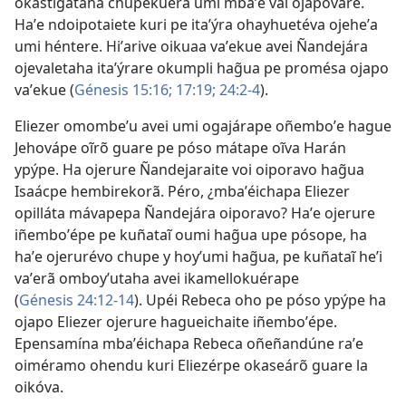
okastigataha chupekuéra umi mbaʼe vai ojapóvare.
Haʼe ndoipotaiete kuri pe itaʼýra ohayhuetéva ojeheʼa
umi héntere. Hiʼarive oikuaa vaʼekue avei Ñandejára
ojevaletaha itaʼýrare okumpli hag̃ua pe promésa ojapo
vaʼekue (
Génesis 15:16;
17:19;
24:2-4
).
Eliezer omombeʼu avei umi ogajárape oñemboʼe hague
Jehovápe oĩrõ guare pe póso mátape oĩva Harán
ypýpe. Ha ojerure Ñandejaraite voi oiporavo hag̃ua
Isaácpe hembirekorã. Péro, ¿mbaʼéichapa Eliezer
opilláta mávapepa Ñandejára oiporavo? Haʼe ojerure
iñemboʼépe pe kuñataĩ oumi hag̃ua upe pósope, ha
haʼe ojerurévo chupe y hoyʼumi hag̃ua, pe kuñataĩ heʼi
vaʼerã omboyʼutaha avei ikamellokuérape
(
Génesis 24:12-14
). Upéi Rebeca oho pe póso ypýpe ha
ojapo Eliezer ojerure hagueichaite iñemboʼépe.
Epensamína mbaʼéichapa Rebeca oñeñandúne raʼe
oiméramo ohendu kuri Eliezérpe okaseárõ guare la
oikóva.