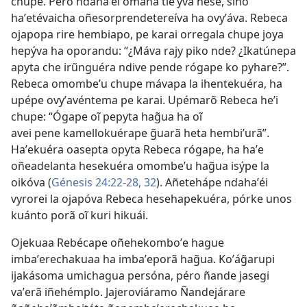
chupe. Péro ndahaʼéi omaña tieʼỹva hese, síno
haʼetévaicha oñesorprendetereíva ha ovyʼáva. Rebeca
ojapopa rire hembiapo, pe karai orregala chupe joya
hepýva ha oporandu: “¿Máva rajy piko nde? ¿Ikatúnepa
apyta che irũnguéra ndive pende rógape ko pyhare?”.
Rebeca omombeʼu chupe mávapa la ihentekuéra, ha
upépe ovyʼavéntema pe karai. Upémarõ Rebeca heʼi
chupe: “Ógape oĩ pepyta hag̃ua ha oĩ
avei pene kamellokuérape g̃uarã heta hembiʼurã”.
Haʼekuéra oasepta opyta Rebeca rógape, ha haʼe
oñeadelanta hesekuéra omombeʼu hag̃ua isýpe la
oikóva (
Génesis 24:22-28,
32
). Añetehápe ndahaʼéi
vyrorei la ojapóva Rebeca hesehapekuéra, pórke unos
kuánto porã oĩ kuri hikuái.
Ojekuaa Rebécape oñehekomboʼe hague
imbaʼerechakuaa ha imbaʼeporã hag̃ua. Koʼág̃arupi
ijakásoma umichagua persóna, péro ñande jasegi
vaʼerã iñehémplo. Jajeroviáramo Ñandejárare