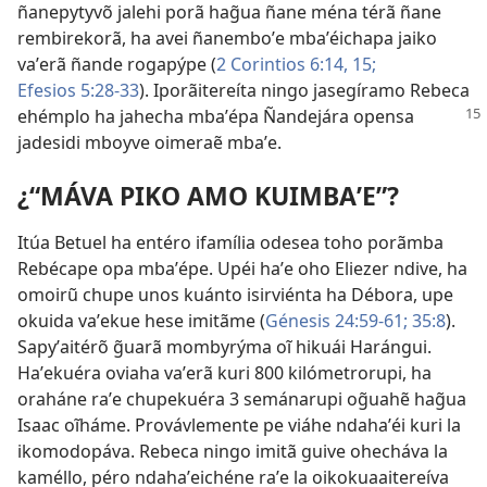
ñanepytyvõ jalehi porã hag̃ua ñane ména térã ñane
rembirekorã, ha avei ñanemboʼe mbaʼéichapa jaiko
vaʼerã ñande rogapýpe (
2 Corintios 6:14, 15;
Efesios 5:28-33
). Iporãitereíta ningo jasegíramo Rebeca
ehémplo ha jahecha mbaʼépa Ñandejára opensa
jadesidi mboyve oimeraẽ mbaʼe.
¿“MÁVA PIKO AMO KUIMBAʼE”?
Itúa Betuel ha entéro ifamília odesea toho porãmba
Rebécape opa mbaʼépe. Upéi haʼe oho Eliezer ndive, ha
omoirũ chupe unos kuánto isirviénta ha Débora, upe
okuida vaʼekue hese imitãme (
Génesis 24:59-61;
35:8
).
Sapyʼaitérõ g̃uarã mombyrýma oĩ hikuái Harángui.
Haʼekuéra oviaha vaʼerã kuri 800 kilómetrorupi, ha
oraháne raʼe chupekuéra 3 semánarupi og̃uahẽ hag̃ua
Isaac oĩháme. Provávlemente pe viáhe ndahaʼéi kuri la
ikomodopáva. Rebeca ningo imitã guive ohecháva la
kaméllo, péro ndahaʼeichéne raʼe la oikokuaaitereíva