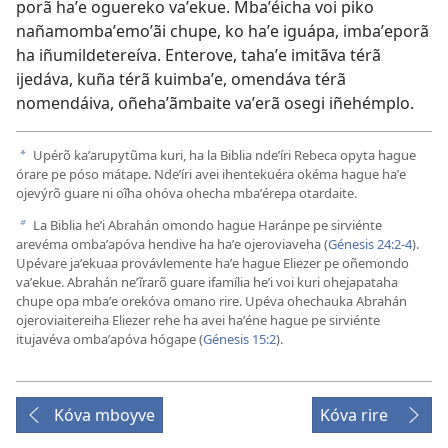
porã haʼe oguereko vaʼekue. Mbaʼéicha voi piko
nañamombaʼemoʼãi chupe, ko haʼe iguápa, imbaʼeporã
ha iñumildetereíva. Enterove, tahaʼe imitãva térã
ijedáva, kuña térã kuimbaʼe, omendáva térã
nomendáiva, oñehaʼãmbaite vaʼerã osegi iñehémplo.
Upérõ kaʼarupytũma kuri, ha la Biblia ndeʼíri Rebeca opyta hague
a
órare pe póso mátape. Ndeʼíri avei ihentekuéra okéma hague haʼe
ojevýrõ guare ni oĩha ohóva ohecha mbaʼérepa otardaite.
La Biblia heʼi Abrahán omondo hague Haránpe pe sirviénte
b
arevéma ombaʼapóva hendive ha haʼe ojeroviaveha (
Génesis 24:2-4
).
Upévare jaʼekuaa provávlemente haʼe hague Eliezer pe oñemondo
vaʼekue. Abrahán neʼĩrarõ guare ifamília heʼi voi kuri ohejapataha
chupe opa mbaʼe orekóva omano rire. Upéva ohechauka Abrahán
ojeroviaitereiha Eliezer rehe ha avei haʼéne hague pe sirviénte
itujavéva ombaʼapóva hógape (
Génesis 15:2
).
Kóva mboyve
Kóva rire