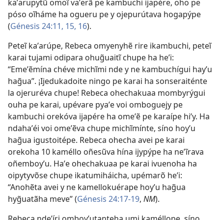
kaʼarupytũ omoĩ vaʼerã pe kambuchi ijapére, oho pe
póso oĩháme ha ogueru pe y ojepurútava hogapýpe
(
Génesis 24:11,
15, 16
).
Peteĩ kaʼarúpe, Rebeca omyenyhẽ rire ikambuchi, peteĩ
karai tujami odipara ohug̃uaitĩ chupe ha heʼi:
“Emeʼẽmína chéve michĩmi nde y ne kambuchígui hayʼu
hag̃ua”. ¡Ijedukadoite ningo pe karai ha sonseraiténte
la ojeruréva chupe! Rebeca ohechakuaa mombyrýgui
ouha pe karai, upévare pyaʼe voi omboguejy pe
kambuchi orekóva ijapére ha omeʼẽ pe karaípe hiʼy. Ha
ndahaʼéi voi omeʼẽva chupe michĩmínte, síno hoyʼu
hag̃ua igustoitépe. Rebeca ohecha avei pe karai
orekoha 10 kaméllo oñesũva hína ijypýpe ha neʼĩrava
oñemboyʼu. Haʼe ohechakuaa pe karai ivuenoha ha
oipytyvõse chupe ikatumiháicha, upémarõ heʼi:
“Anohẽta avei y ne kamellokuérape hoyʼu hag̃ua
hyg̃uatãha meve” (
Génesis 24:17-19
,
NM
).
Rebeca ndeʼíri omboyʼutanteha umi kaméllope, síno