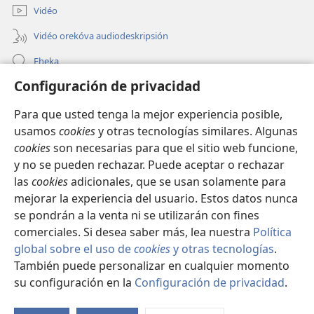
ventana)
Vidéo
Vidéo orekóva audiodeskripsión
Eheka
Configuración de privacidad
Ayuda
Para que usted tenga la mejor experiencia posible,
Edona hag̃ua
(abre
usamos
cookies
y otras tecnologías similares. Algunas
una
cookies
son necesarias para que el sitio web funcione,
nueva
Vivliotéka oĩva Internétpe Watchtower
y no se pueden rechazar. Puede aceptar o rechazar
(abre
ventana)
una
las
cookies
adicionales, que se usan solamente para
®
JW Hub
nueva
mejorar la experiencia del usuario. Estos datos nunca
(abre
ventana)
una
se pondrán a la venta ni se utilizarán con fines
nueva
comerciales. Si desea saber más, lea nuestra
Política
ventana)
global sobre el uso de
cookies
y otras tecnologías
.
Copyright
© 2026 Watch Tower Bible and Tract Society of Pennsylvania.
También puede personalizar en cualquier momento
OJEJERURÉVA REIPURU HAG̃UA
|
POLÍTICA DE PRIVACIDAD
|
su configuración en la
Configuración de privacidad
.
E
KONFIGURASIÓN DE PRIVASIDA
oi