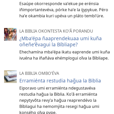
Esaúpe okorresponde vaʼekue pe erénsia
iñimportantevéva, pórke haʼe la ijypykue. Péro
haʼe okambia kuri upéva un pláto tembiʼúre.
LA BIBLIA OKONTESTA KOʼÃ PORANDU
¿Mbaʼépa ñaaprendekuaa umi kuña
oñeñeʼẽvagui la Bíbliape?
Ehechamína mbaʼépa ikatu eaprende umi kuña
ivuéna ha iñañáva ehémplogui oĩva la Bíbliape.
LA BIBLIA OMBOʼÉVA
Erramiénta restudia hag̃ua la Biblia
Eiporavo umi erramiénta ndegustavéva
restudia hag̃ua la Biblia. Koʼã erramiénta
nepytyvõta revyʼa hag̃ua reaprendévo la
Bíbliagui ha nemomýita resegi hag̃ua umi
konsého oĩva pype.