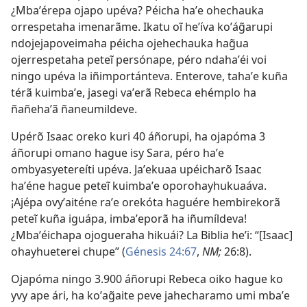
¿Mbaʼérepa ojapo upéva? Péicha haʼe ohechauka
orrespetaha imenarãme. Ikatu oĩ heʼíva koʼág̃arupi
ndojejapoveimaha péicha ojehechauka hag̃ua
ojerrespetaha peteĩ persónape, péro ndahaʼéi voi
ningo upéva la iñimportánteva. Enterove, tahaʼe kuña
térã kuimbaʼe, jasegi vaʼerã Rebeca ehémplo ha
ñañehaʼã ñaneumildeve.
Upérõ Isaac oreko kuri 40 áñorupi, ha ojapóma 3
áñorupi omano hague isy Sara, péro haʼe
ombyasyetereíti upéva. Jaʼekuaa upéicharõ Isaac
haʼéne hague peteĩ kuimbaʼe oporohayhukuaáva.
¡Ajépa ovyʼaiténe raʼe orekóta haguére hembirekorã
peteĩ kuña iguápa, imbaʼeporã ha iñumíldeva!
¿Mbaʼéichapa ojogueraha hikuái? La Biblia heʼi: “[Isaac]
ohayhueterei chupe” (
Génesis 24:67
,
NM;
26:8).
Ojapóma ningo 3.900 áñorupi Rebeca oiko hague ko
yvy ape ári, ha koʼag̃aite peve jahecharamo umi mbaʼe