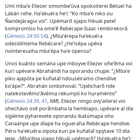
Umi mbaʼe Eliezer omombeʼúva opokoiterei Betuel ha
Labán rehe. Haʼekuéra heʼi: “Ko mbaʼe niko ou
Ñandejáragui voi”. Upémarõ ojapo hikuái peteĩ
kompromíso ha omeʼẽ Rebécape Isaac rembirekorã
(
Génesis 24:50-54
). ¿Mbaʼérepa haʼekuéra
odesidíntema Rebécare? ¿Heʼisépa upéva
nointeresaiha mbaʼépa haʼe opensa?
Unos kuánto semána upe mboyve Eliezer oñeʼẽma voi
kuri upévare Abrahándi ha oporandu chupe: “¿Mbaʼe
piko ajapóta pe kuñataĩ ndouséiramo chendive
koʼápe?”. Abrahán ombohovái: “Upéicharõ nde
natekotevẽmoʼãvéima rekumpli ko huraménto”
(
Génesis 24:39,
41
,
NM
). Eliezer ningo ovyʼaiterei voi
ohechávo osẽ porãmbaha la hembiapo, upévare al día
sigiénte pyharevete oporandu ikatúmapa oho
Canaánpe upe díape ha ogueraha Rebécape hendive.
Péro haʼekuéra oipota kuri pe kuñataĩ opytave 10 día
jepe. ¿Mbaʼépa ojapo hikuái upémarõ? Haʼekuéra heʼi: