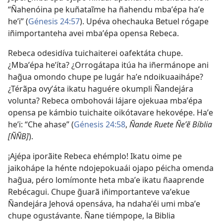
“Ñahenóina pe kuñataĩme ha ñahendu mbaʼépa haʼe
heʼi” (
Génesis 24:57
). Upéva ohechauka Betuel rógape
iñimportanteha avei mbaʼépa opensa Rebeca.
Rebeca odesidíva tuichaiterei oafektáta chupe.
¿Mbaʼépa heʼíta? ¿Orrogátapa itúa ha iñermánope ani
hag̃ua omondo chupe pe lugár haʼe ndoikuaaihápe?
¿Térãpa ovyʼáta ikatu haguére okumpli Ñandejára
volunta? Rebeca ombohovái lájare ojekuaa mbaʼépa
opensa pe kámbio tuichaite oikótavare hekovépe. Haʼe
heʼi: “Che ahase” (
Génesis 24:58
,
Ñande Ruete Ñeʼẽ Bíblia
[ÑÑB]
).
¡Ajépa iporãite Rebeca ehémplo! Ikatu oime pe
jaikohápe la hénte ndojepokuaái ojapo péicha omenda
hag̃ua, péro lomímonte heta mbaʼe ikatu ñaaprende
Rebécagui. Chupe g̃uarã iñimportanteve vaʼekue
Ñandejára Jehová opensáva, ha ndahaʼéi umi mbaʼe
chupe ogustávante. Ñane tiémpope, la Biblia