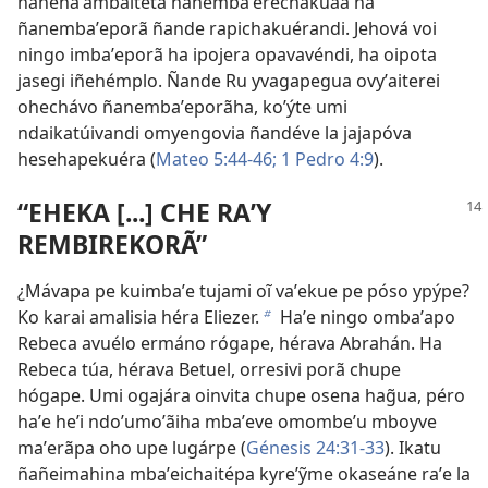
ñañehaʼãmbaitéta ñanembaʼerechakuaa ha
ñanembaʼeporã ñande rapichakuérandi. Jehová voi
ningo imbaʼeporã ha ipojera opavavéndi, ha oipota
jasegi iñehémplo. Ñande Ru yvagapegua ovyʼaiterei
ohechávo ñanembaʼeporãha, koʼýte umi
ndaikatúivandi omyengovia ñandéve la jajapóva
hesehapekuéra (
Mateo 5:44-46;
1 Pedro 4:9
).
“EHEKA [...] CHE RAʼY
REMBIREKORÃ”
¿Mávapa pe kuimbaʼe tujami oĩ vaʼekue pe póso ypýpe?
Ko karai amalisia héra Eliezer.
Haʼe ningo ombaʼapo
b
Rebeca avuélo ermáno rógape, hérava Abrahán. Ha
Rebeca túa, hérava Betuel, orresivi porã chupe
hógape. Umi ogajára oinvita chupe osena hag̃ua, péro
haʼe heʼi ndoʼumoʼãiha mbaʼeve omombeʼu mboyve
maʼerãpa oho upe lugárpe (
Génesis 24:31-33
). Ikatu
ñañeimahina mbaʼeichaitépa kyreʼỹme okaseáne raʼe la