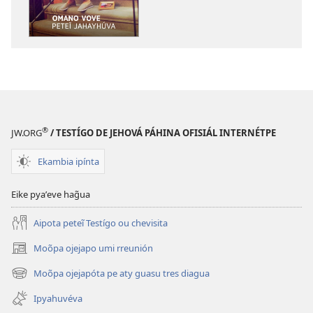
ÑEMAÑAHA
ÑEMAÑAHA
Omano
Omano
vove
vove
peteĩ
peteĩ
jahayhúva
jahayhúva
®
JW.ORG
/ TESTÍGO DE JEHOVÁ PÁHINA OFISIÁL INTERNÉTPE
Ekambia ipínta
Eike pyaʼeve hag̃ua
Aipota peteĩ Testígo ou chevisita
Moõpa ojejapo umi rreunión
(abre
una
Moõpa ojejapóta pe aty guasu tres diagua
(abre
nueva
una
ventana)
Ipyahuvéva
nueva