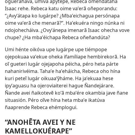
ogueraháva, umíva apytépe, Rebeca omendataha
Isaac rehe. Rebeca katu oime vaʼerã oñeporandu:
“¿Avyʼátapa ko lugárpe? ¿Mbaʼeichagua persónapa
oime vaʼerã che menarã?”. Haʼekuéra ningo núnka ni
ndojohecháiva. ¿Ovyʼánepa imenarã Isaac ohecha vove
chupe? ¿Ha mbaʼéichapa Rebeca oñeñandúta?
Umi hénte oikóva upe lugárpe upe tiémpope
ojepokuaa vaʼekue oheka ifamíliape hembirekorã. Ha
oĩ gueteri lugár ojejapoha péicha, péro heta párte
nahanirivéima. Tahaʼe haʼeháicha, Rebeca oho hína
kuri peteĩ lugár oikuaaʼỹháme. Ha jaʼekuaa hese
ipyʼaguasu ha ojeroviaiterei hague Ñandejárare.
Ñande avei ñaikotevẽ koʼã mbaʼére okambia jave ñane
situasión. Péro oĩve hína heta mbaʼe ikatúva
ñaaprende Rebeca ehémplogui.
“ANOHẼTA AVEI Y NE
KAMELLOKUÉRAPE”