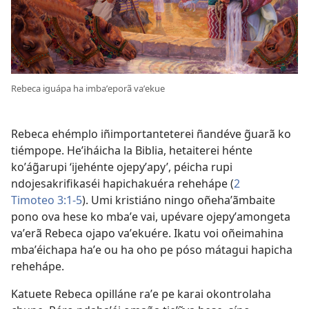
Rebeca iguápa ha imbaʼeporã vaʼekue
Rebeca ehémplo iñimportanteterei ñandéve g̃uarã ko
tiémpope. Heʼiháicha la Biblia, hetaiterei hénte
koʼág̃arupi ‘ijehénte ojepyʼapy’, péicha rupi
ndojesakrifikaséi hapichakuéra rehehápe (
2
Timoteo 3:1-5
). Umi kristiáno ningo oñehaʼãmbaite
pono ova hese ko mbaʼe vai, upévare ojepyʼamongeta
vaʼerã Rebeca ojapo vaʼekuére. Ikatu voi oñeimahina
mbaʼéichapa haʼe ou ha oho pe póso mátagui hapicha
rehehápe.
Katuete Rebeca opilláne raʼe pe karai okontrolaha