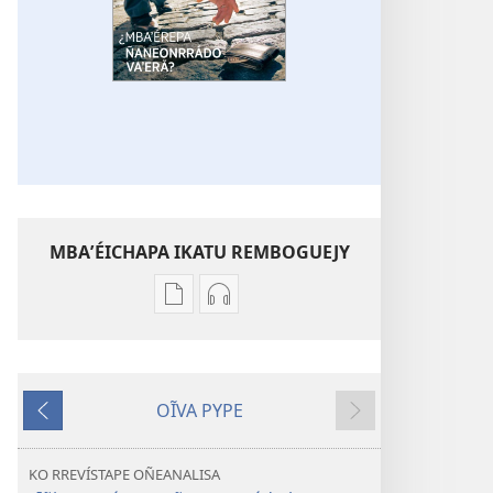
MBAʼÉICHAPA IKATU REMBOGUEJY
Remboguejy
Remboguejy
hag̃ua
hag̃ua
puvlikasión
áudio
ÑEMAÑAHA
ÑEMAÑAHA
OĨVA PYPE
¿Mbaʼérepa
¿Mbaʼérepa
Kóva
Kóva
ñaneonrrádo
ñaneonrrádo
mboyve
rire
vaʼerã?
vaʼerã?
KO RREVÍSTAPE OÑEANALISA