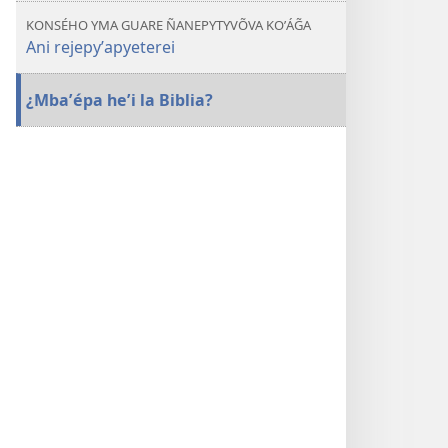
KONSÉHO YMA GUARE ÑANEPYTYVÕVA KOʼÁG̃A
Ani rejepyʼapyeterei
¿Mbaʼépa heʼi la Biblia?