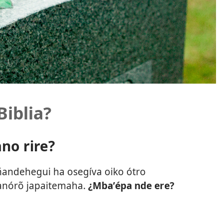
Biblia?
no rire?
ñandehegui ha osegíva oiko ótro
manórõ japaitemaha.
¿Mbaʼépa nde ere?