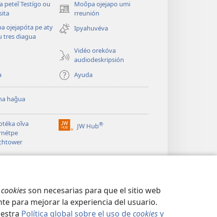
a peteĩ Testígo ou
Moõpa ojejapo umi
(abre
sita
rreunión
una
a ojejapóta pe aty
Ipyahuvéva
nueva
 tres diagua
ventana)
Vidéo orekóva
o
audiodeskripsión
a
Ayuda
a hag̃ua
otéka oĩva
®
JW Hub
(abre
rnétpe
una
chtower
nueva
ventana)
s
cookies
son necesarias para que el sitio web
te para mejorar la experiencia del usuario.
uestra
Política global sobre el uso de
cookies
y