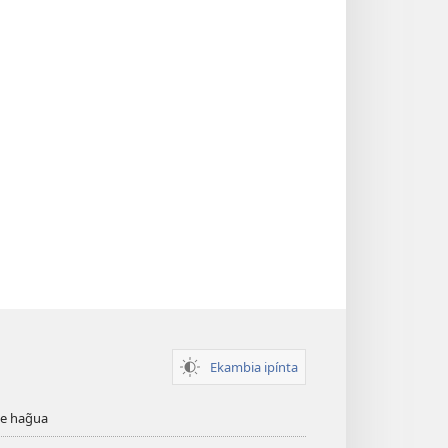
Ekambia ipínta
ve hag̃ua