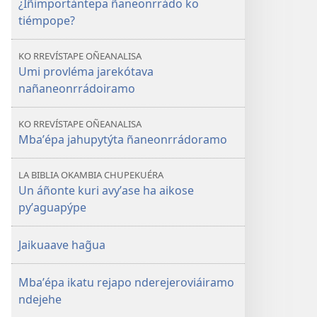
¿Iñimportántepa ñaneonrrádo ko
tiémpope?
KO RREVÍSTAPE OÑEANALISA
Umi provléma jarekótava
nañaneonrrádoiramo
KO RREVÍSTAPE OÑEANALISA
Mbaʼépa jahupytýta ñaneonrrádoramo
LA BIBLIA OKAMBIA CHUPEKUÉRA
Un áñonte kuri avyʼase ha aikose
pyʼaguapýpe
Jaikuaave hag̃ua
Mbaʼépa ikatu rejapo nderejeroviáiramo
ndejehe