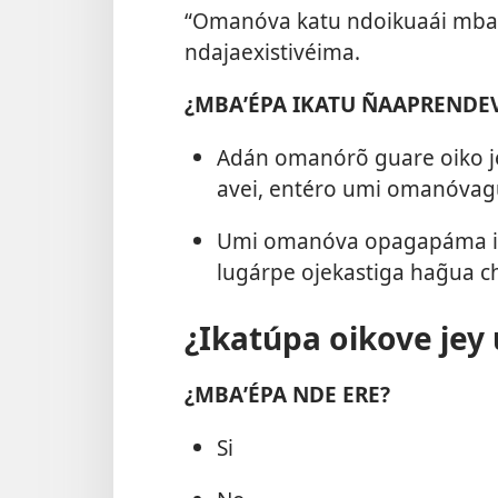
“Omanóva katu ndoikuaái mbaʼe
ndajaexistivéima.
¿MBAʼÉPA IKATU ÑAAPRENDEV
Adán omanórõ guare oiko je
avei, entéro umi omanóvagui
Umi omanóva opagapáma i
lugárpe ojekastiga hag̃ua 
¿Ikatúpa oikove jey
¿MBAʼÉPA NDE ERE?
Si