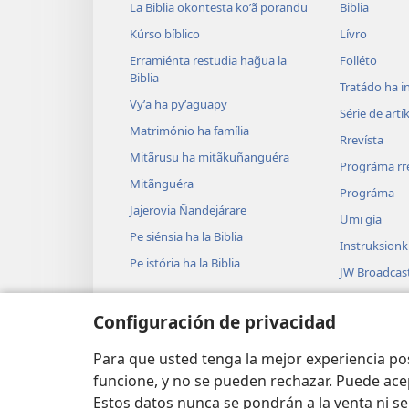
La Biblia okontesta koʼã porandu
Biblia
Kúrso bíblico
Lívro
Erramiénta restudia hag̃ua la
Folléto
Biblia
Tratádo ha i
Vyʼa ha pyʼaguapy
Série de artí
Matrimónio ha família
Rrevísta
Mitãrusu ha mitãkuñanguéra
Prográma rr
Mitãnguéra
Prográma
Jajerovia Ñandejárare
Umi gía
Pe siénsia ha la Biblia
Instruksion
Pe istória ha la Biblia
JW Broadcas
Vidéo
Configuración de privacidad
Músika
Audiodráma
Para que usted tenga la mejor experiencia p
funcione, y no se pueden rechazar. Puede ace
Estos datos nunca se pondrán a la venta ni se