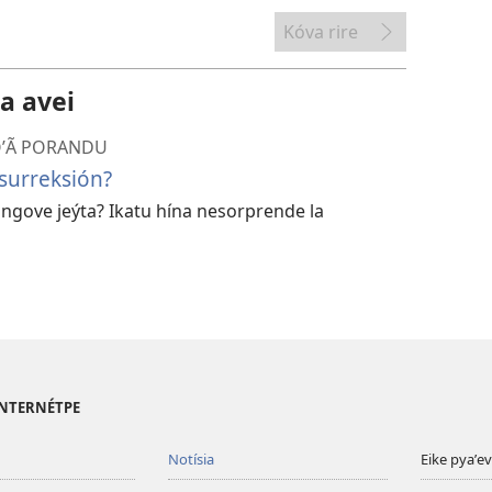
Kóva rire
a avei
OʼÃ PORANDU
surreksión?
ove jeýta? Ikatu hína nesorprende la
 INTERNÉTPE
Notísia
Eike pyaʼe