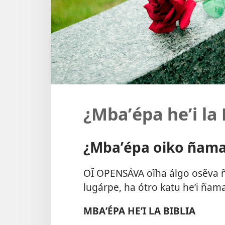
¿Mbaʼépa heʼi la 
¿Mbaʼépa oiko ñama
OĨ OPENSÁVA oĩha álgo osẽva 
lugárpe, ha ótro katu heʼi ña
MBAʼÉPA HEʼI LA BIBLIA