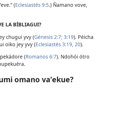
ve.” (
Eclesiastés 9:5
.) Ñamano vove,
E LA BÍBLIAGUI?
y chugui yvy (
Génesis 2:7;
3:19
). Péicha
 oiko jey yvy (
Eclesiastés 3:19, 20
).
pekádore (
Romanos 6:7
). Ndohói ótro
chupekuéra.
 umi omano vaʼekue?