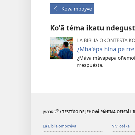
Kóva mboyve
Koʼã téma ikatu ndegust
LA BIBLIA OKONTESTA K
¿Mbaʼépa hína pe rre
¿Máva mávapepa oñemoing
rrespuésta.
®
JW.ORG
/ TESTÍGO DE JEHOVÁ PÁHINA OFISIÁL
La Biblia omboʼéva
Vivliotéka