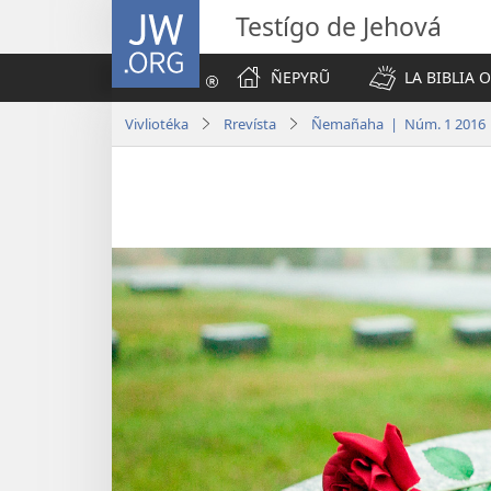
JW.ORG
Testígo de Jehová
ÑEPYRŨ
LA BIBLIA 
Vivliotéka
Rrevísta
Ñemañaha | Núm. 1 2016