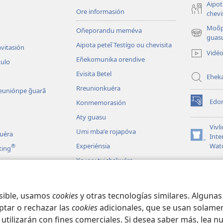
Aipot
Ore informasión
chevi
Moõp
Oñeporandu meméva
(abre
guasu
Aipota peteĩ Testígo ou chevisita
una
nvitasión
Vidé
nueva
Eñekomunika orendive
kulo
ventana)
Evisita Betel
Ehek
Rreunionkuéra
euniónpe g̃uarã
Edon
Konmemorasión
(abre
una
Aty guasu
nueva
Vivli
Umi mbaʼe rojapóva
kuéra
ventana)
Inte
(abre
Experiénsia
Wat
®
ting
una
nueva
Ko yvy tuichakuére
ventana)
osible, usamos
cookies
y otras tecnologías similares. Alguna
ptar o rechazar las
cookies
adicionales, que se usan solamen
 utilizarán con fines comerciales. Si desea saber más, lea n