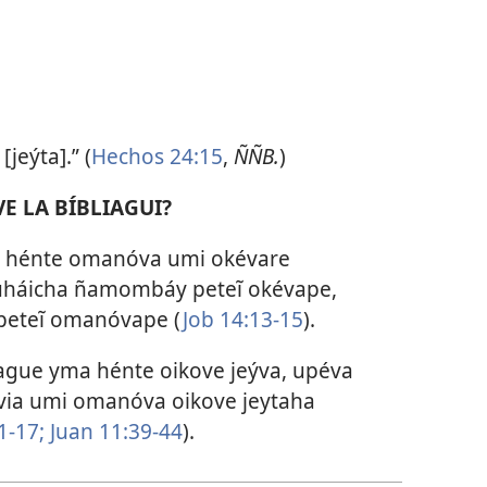
eýta].” (
Hechos 24:15
,
ÑÑB.
)
E LA BÍBLIAGUI?
mi hénte omanóva umi okévare
tuháicha ñamombáy peteĩ okévape,
peteĩ omanóvape (
Job 14:13-15
).
ague yma hénte oikove jeýva, upéva
via umi omanóva oikove jeytaha
1-17;
Juan 11:39-44
).