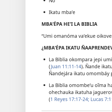
No
Ikatu mbaʼe
MBAʼÉPA HEʼI LA BIBLIA
“Umi omanóma vaʼekue oikove [j
¿MBAʼÉPA IKATU ÑAAPRENDEV
La Biblia okompara jepi u
(
Juan 11:11-14
). Ñande ika
Ñandejára ikatu omombáy 
La Biblia omombeʼu oĩma h
ohechauka ikatuha jaguero
(
1 Reyes 17:17-24;
Lucas 7:1