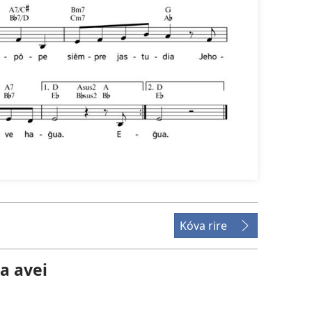
Kóva rire
a avei