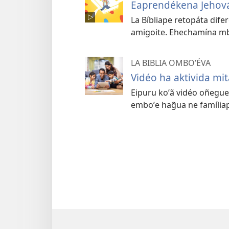
Eaprendékena Jehov
La Bíbliape retopáta dif
amigoite. Ehechamína mb
LA BIBLIA OMBOʼÉVA
Vidéo ha aktivida mi
Eipuru koʼã vidéo oñeguen
emboʼe hag̃ua ne família