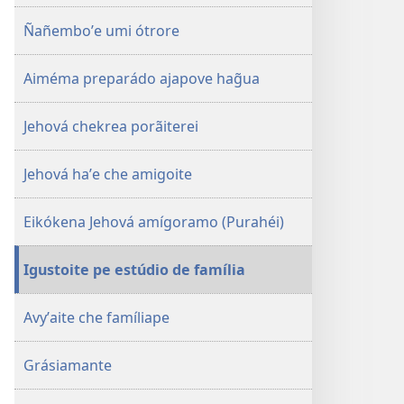
Ñañemboʼe umi ótrore
Aiméma preparádo ajapove hag̃ua
Jehová chekrea porãiterei
Jehová haʼe che amigoite
Eikókena Jehová amígoramo (Purahéi)
Igustoite pe estúdio de família
Avyʼaite che famíliape
Grásiamante