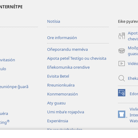
 INTERNÉTPE
Notísia
Eike pyaʼe
Aipot
Ore informasión
chevi
Moõp
Oñeporandu meméva
(abre
guasu
Aipota peteĩ Testígo ou chevisita
una
nvitasión
Vidé
nueva
Eñekomunika orendive
kulo
ventana)
Evisita Betel
Ehek
Rreunionkuéra
euniónpe g̃uarã
Edon
Konmemorasión
(abre
una
Aty guasu
nueva
Vivli
Umi mbaʼe rojapóva
kuéra
ventana)
Inte
(abre
Experiénsia
Wat
®
ting
una
nueva
Ko yvy tuichakuére
ventana)