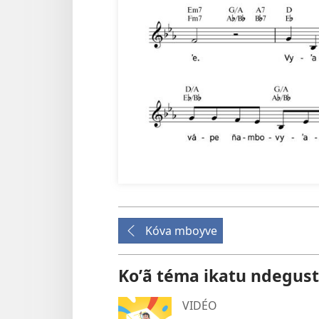
Kóva mboyve
Koʼã téma ikatu ndegust
VIDÉO