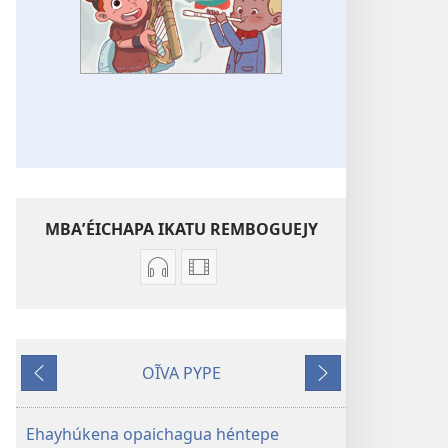
MBAʼÉICHAPA IKATU REMBOGUEJY
Remboguejy
Opsión
hag̃ua
emboguejy
áudio
hag̃ua
Eikókena
la
OĨVA PYPE
Jehová
vidéo
Kóva
Kóva
amígoramo
Eikókena
mboyve
rire
(purahéi)
Jehová
Ehayhúkena opaichagua héntepe
amígoramo