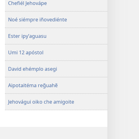
Chefiél Jehovápe
Noé siémpre iñovediénte
Ester ipyʼaguasu
Umi 12 apóstol
David ehémplo asegi
Aipotaitéma reg̃uahẽ
Jehovágui oiko che amigoite