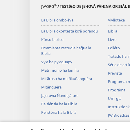
®
JW.ORG
/ TESTÍGO DE JEHOVÁ PÁHINA OFISIÁL
La Biblia omboʼéva
Vivliotéka
La Biblia okontesta koʼã porandu
Biblia
Kúrso bíblico
Lívro
Erramiénta restudia hag̃ua la
Folléto
Biblia
Tratádo ha i
Vyʼa ha pyʼaguapy
Série de artí
Matrimónio ha família
Rrevísta
Mitãrusu ha mitãkuñanguéra
Prográma rr
Mitãnguéra
Prográma
Jajerovia Ñandejárare
Umi gía
Pe siénsia ha la Biblia
Instruksion
Pe istória ha la Biblia
JW Broadcas
Vidéo