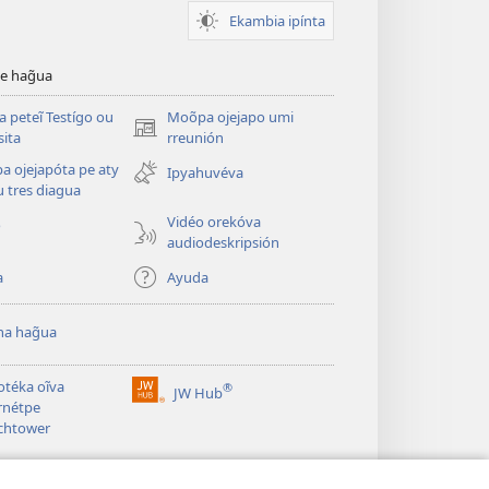
Ekambia ipínta
ve hag̃ua
a peteĩ Testígo ou
Moõpa ojejapo umi
(abre
sita
rreunión
una
a ojejapóta pe aty
Ipyahuvéva
nueva
 tres diagua
ventana)
Vidéo orekóva
o
audiodeskripsión
a
Ayuda
a hag̃ua
otéka oĩva
®
JW Hub
(abre
rnétpe
una
chtower
nueva
ventana)