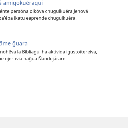
á amigokuéragui
erénte persóna oikóva chuguikuéra Jehová
aʼépa ikatu eaprende chuguikuéra.
tãme g̃uara
ohẽva la Bíbliagui ha aktivida igustoitereíva,
pe ojerovia hag̃ua Ñandejárare.