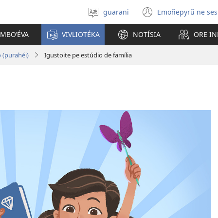
guarani
Emoñepyrũ ne ses
Eiporavo
(abre
peteĩ
una
OMBOʼÉVA
VIVLIOTÉKA
NOTÍSIA
ORE I
idióma
nueva
ventana)
 (purahéi)
Igustoite pe estúdio de família