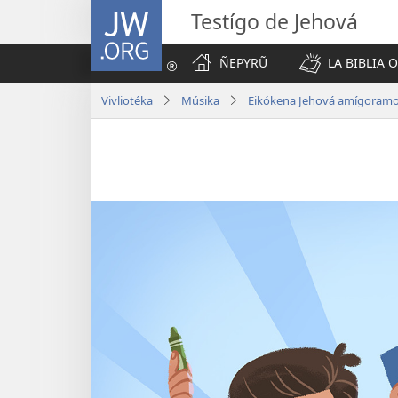
JW.ORG
Testígo de Jehová
ÑEPYRŨ
LA BIBLIA 
Vivliotéka
Músika
Eikókena Jehová amígoramo