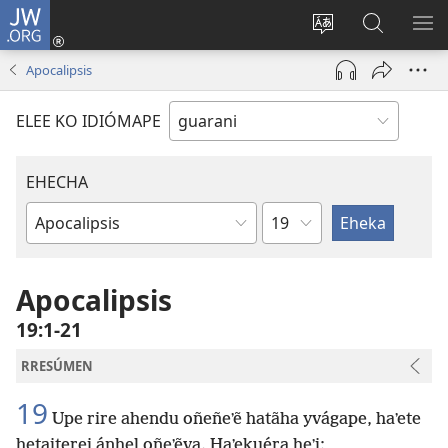
JW.ORG
Emoñepyrũ
ne
Ekambia
Eheka
EH
sesión
ótro
JW.ORG
ME
Apocalipsis
(abre
idiómape
una
ELEE KO IDIÓMAPE
nueva
ventana)
EHECHA
Kapítulo
Lívro
oĩva
la
Apocalipsis
Bíbliape
19:1-21
RRESÚMEN
19
Upe rire ahendu oñeñeʼẽ hatãha yvágape, haʼete
hetaiterei ánhel oñeʼẽva. Haʼekuéra heʼi: