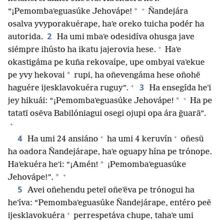
+
*
“¡Pemombaʼeguasúke Jehovápe!
Ñandejára
osalva yvyporakuérape, haʼe oreko tuicha podér ha
2
autorida.
Ha umi mbaʼe odesidíva ohusga jave
+
siémpre ihústo ha ikatu jajerovia hese.
Haʼe
okastigáma pe kuña rekovaípe, upe ombyai vaʼekue
*
pe yvy hekovai
rupi, ha oñevengáma hese oñohẽ
+
3
haguére ijesklavokuéra ruguy”.
Ha ensegída heʼi
+
*
jey hikuái: “¡Pemombaʼeguasúke Jehovápe!
Ha pe
tatatĩ osẽva Babilóniagui osegi ojupi opa ára g̃uarã”.
+
+
+
4
Ha umi 24 ansiáno
ha umi 4 keruvín
oñesũ
ha oadora Ñandejárape, haʼe oguapy hína pe trónope.
*
Haʼekuéra heʼi: “¡Amén!
¡Pemombaʼeguasúke
+
*
Jehovápe!”.
5
Avei oñehendu peteĩ oñeʼẽva pe trónogui ha
heʼíva: “Pemombaʼeguasúke Ñandejárape, entéro peẽ
+
ijesklavokuéra
perrespetáva chupe, tahaʼe umi