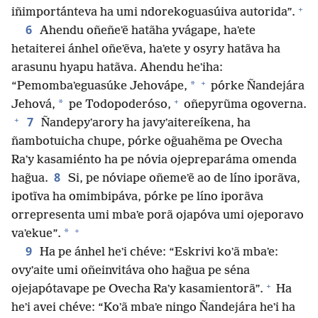
+
iñimportánteva ha umi ndorekoguasúiva autorida”.
6
Ahendu oñeñeʼẽ hatãha yvágape, haʼete
hetaiterei ánhel oñeʼẽva, haʼete y osyry hatãva ha
arasunu hyapu hatãva. Ahendu heʼiha:
+
*
“Pemombaʼeguasúke Jehovápe,
pórke Ñandejára
+
*
Jehová,
pe Todopoderóso,
oñepyrũma ogoverna.
+
7
Ñandepyʼarory ha javyʼaitereíkena, ha
ñambotuicha chupe, pórke og̃uahẽma pe Ovecha
Raʼy kasamiénto ha pe nóvia ojepreparáma omenda
8
hag̃ua.
Si, pe nóviape oñemeʼẽ ao de líno iporãva,
ipotĩva ha omimbipáva, pórke pe líno iporãva
orrepresenta umi mbaʼe porã ojapóva umi ojeporavo
+
*
vaʼekue”.
9
Ha pe ánhel heʼi chéve: “Eskrivi koʼã mbaʼe:
ovyʼaite umi oñeinvitáva oho hag̃ua pe séna
+
ojejapótavape pe Ovecha Raʼy kasamientorã”.
Ha
heʼi avei chéve: “Koʼã mbaʼe ningo Ñandejára heʼi ha