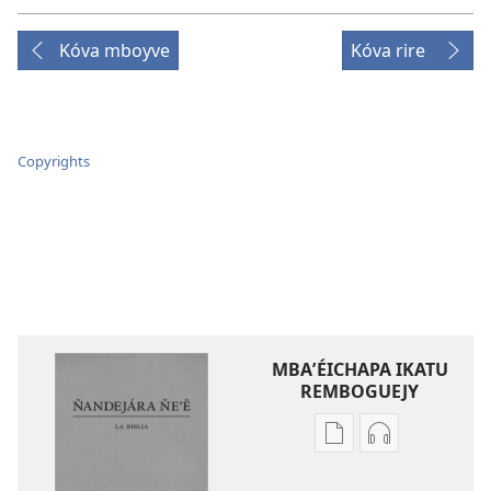
Kóva mboyve
Kóva rire
Copyrights
MBAʼÉICHAPA IKATU
REMBOGUEJY
Remboguejy
Remboguejy
hag̃ua
hag̃ua