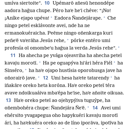
10
umíva siertoite”.
Upémarõ añesũ henondépe
aadora hag̃ua chupe. Péro haʼe heʼi chéve: “¡No!
+
+
¡Aníke ejapo upéva!
Eadora Ñandejárape.
Che
ningo peteĩ esklávonte avei, nde ha ne
ermanokuéraicha. Peẽme ningo oñenkarga kuri
+
peñeʼẽ vaʼerãha Jesús rehe,
pórke entéro umi
+
profesía oĩ omombeʼu hag̃ua la verda Jesús rehe”.
11
Ha ahecha pe yvága ojeavriha ha ahecha peteĩ
+
+
kavaju morotĩ.
Ha pe oguapýva hiʼári héra Fiél
ha
+
Sinséro,
ha haʼe ojapo hustísia oporohusga jave ha
+
+
12
oñorairõ jave.
Umi hesa haʼete tatarendy
ha
iñakãre oreko heta koróna. Haʼe oreko peteĩ téra
avave ndoikuaáiva mbaʼépa heʼise, haʼe añoite oikuaa.
13
Haʼe oreko peteĩ ao ojehypýiva tuguýpe, ha
+
14
oñembohéra chupe: Ñandejára Ñeʼẽ.
Avei umi
ehérsito yvagapegua oho hapykuéri kavaju morotĩ
ári, ha haʼekuéra oreko ao de líno iporãva, ipotĩva ha