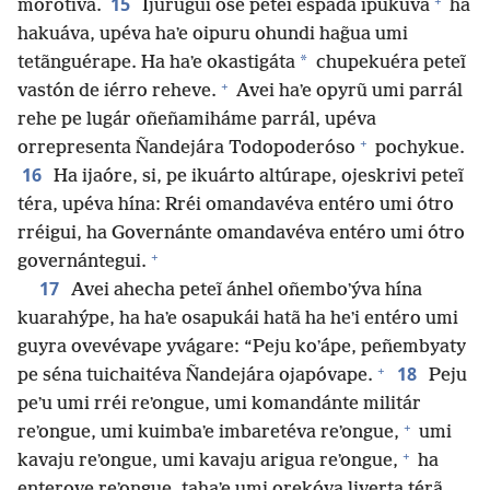
+
15
morotĩva.
Ijurúgui osẽ peteĩ espáda ipukúva
ha
hakuáva, upéva haʼe oipuru ohundi hag̃ua umi
*
tetãnguérape. Ha haʼe okastigáta
chupekuéra peteĩ
+
vastón de iérro reheve.
Avei haʼe opyrũ umi parrál
rehe pe lugár oñeñamiháme parrál, upéva
+
orrepresenta Ñandejára Todopoderóso
pochykue.
16
Ha ijaóre, si, pe ikuárto altúrape, ojeskrivi peteĩ
téra, upéva hína: Rréi omandavéva entéro umi ótro
rréigui, ha Governánte omandavéva entéro umi ótro
+
governántegui.
17
Avei ahecha peteĩ ánhel oñemboʼýva hína
kuarahýpe, ha haʼe osapukái hatã ha heʼi entéro umi
guyra ovevévape yvágare: “Peju koʼápe, peñembyaty
+
18
pe séna tuichaitéva Ñandejára ojapóvape.
Peju
peʼu umi rréi reʼongue, umi komandánte militár
+
reʼongue, umi kuimbaʼe imbaretéva reʼongue,
umi
+
kavaju reʼongue, umi kavaju arigua reʼongue,
ha
enterove reʼongue, tahaʼe umi orekóva liverta térã