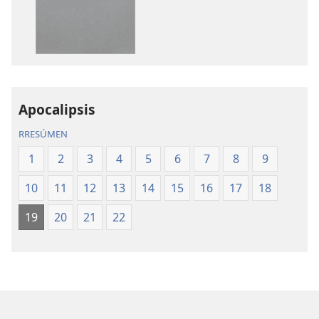
puvlikasión
áudio
Ñandejára
Ñandejára
Ñeʼẽ
Ñeʼẽ
La
La
Biblia
Biblia
Traducción
Traducción
del
del
Apocalipsis
Nuevo
Nuevo
RRESÚMEN
Mundo
Mundo
1
2
3
4
5
6
7
8
9
10
11
12
13
14
15
16
17
18
19
20
21
22