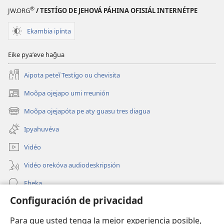
®
JW.ORG
/ TESTÍGO DE JEHOVÁ PÁHINA OFISIÁL INTERNÉTPE
Ekambia ipínta
Eike pyaʼeve hag̃ua
Aipota peteĩ Testígo ou chevisita
Moõpa ojejapo umi rreunión
(abre
una
Moõpa ojejapóta pe aty guasu tres diagua
(abre
nueva
una
ventana)
Ipyahuvéva
nueva
ventana)
Vidéo
Vidéo orekóva audiodeskripsión
Eheka
Configuración de privacidad
Ayuda
Para que usted tenga la mejor experiencia posible,