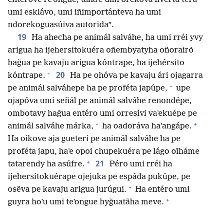
umi esklávo, umi iñimportánteva ha umi
ndorekoguasúiva autorida”.
19
Ha ahecha pe animál salváhe, ha umi rréi yvy
arigua ha ijehersitokuéra oñembyatyha oñorairõ
hag̃ua pe kavaju arigua kóntrape, ha ijehérsito
+
20
kóntrape.
Ha pe ohóva pe kavaju ári ojagarra
+
pe animál salváhepe ha pe proféta japúpe,
upe
ojapóva umi señál pe animál salváhe renondépe,
ombotavy hag̃ua entéro umi orresivi vaʼekuépe pe
+
+
animál salváhe márka,
ha oadoráva haʼangápe.
Ha oikove aja gueteri pe animál salváhe ha pe
proféta japu, haʼe opoi chupekuéra pe lágo oĩháme
+
21
tatarendy ha asúfre.
Péro umi rréi ha
ijehersitokuérape ojejuka pe espáda pukúpe, pe
+
osẽva pe kavaju arigua jurúgui.
Ha entéro umi
+
guyra hoʼu umi teʼongue hyg̃uatãha meve.