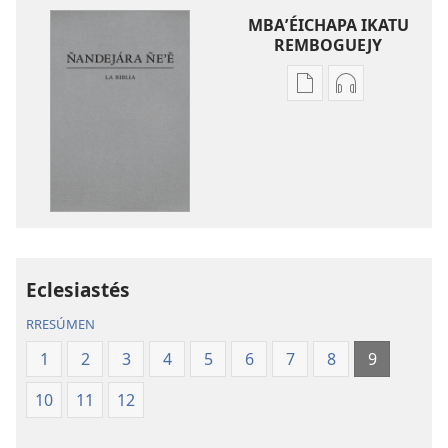
MBAʼÉICHAPA IKATU
REMBOGUEJY
Remboguejy
Remboguejy
hag̃ua
hag̃ua
puvlikasión
áudio
Ñandejára
Ñandejára
Ñeʼẽ
Ñeʼẽ
La
La
Biblia
Biblia
Traducción
Traducción
del
del
Eclesiastés
Nuevo
Nuevo
RRESÚMEN
Mundo
Mundo
1
2
3
4
5
6
7
8
9
10
11
12