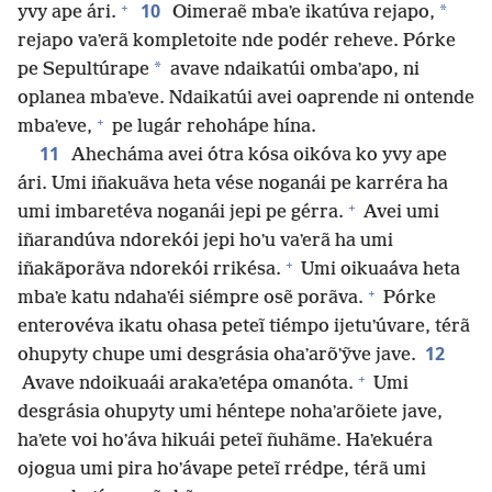
+
10
*
yvy ape ári.
Oimeraẽ mbaʼe ikatúva rejapo,
rejapo vaʼerã kompletoite nde podér reheve. Pórke
*
pe Sepultúrape
avave ndaikatúi ombaʼapo, ni
oplanea mbaʼeve. Ndaikatúi avei oaprende ni ontende
+
mbaʼeve,
pe lugár rehohápe hína.
11
Ahecháma avei ótra kósa oikóva ko yvy ape
ári. Umi iñakuãva heta vése noganái pe karréra ha
+
umi imbaretéva noganái jepi pe gérra.
Avei umi
iñarandúva ndorekói jepi hoʼu vaʼerã ha umi
+
iñakãporãva ndorekói rrikésa.
Umi oikuaáva heta
+
mbaʼe katu ndahaʼéi siémpre osẽ porãva.
Pórke
enterovéva ikatu ohasa peteĩ tiémpo ijetuʼúvare, térã
12
ohupyty chupe umi desgrásia ohaʼarõʼỹve jave.
+
Avave ndoikuaái arakaʼetépa omanóta.
Umi
desgrásia ohupyty umi héntepe nohaʼarõiete jave,
haʼete voi hoʼáva hikuái peteĩ ñuhãme. Haʼekuéra
ojogua umi pira hoʼávape peteĩ rrédpe, térã umi