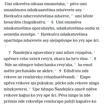
+
Umi oikovéva oikuaa omanotaha,
péro umi
+
omanómava ndoikuaavéima mbaʼevete asy.
*
Haʼekuéra ndorresivivéima mbaʼeve,
umi hénte
+
6
hesaráita chuguikuéra.
Umi omanóva
ndaikatuvéima oporohayhu, ndaikatuvéima oodia ni
*
oenvidia avavépe.
Haʼekuéra ndaikatuvéima
opartisipa mbaʼevete asy ojejapóvape ko yvy ape ári.
+
+
7
Ñandejára oguerohory umi mbaʼe rejapóva,
+
8
upévare reho vaʼerã revyʼa, ekaru ha heʼu víno.
*
Nde ao siémpre tohechauka revyʼaha,
ha emoĩ
+
9
aséite perfumádo ne akãre.
Edisfruta nde
+
rekove ne rembireko rehayhuetévandi.
Ejapo
upéva reikove aja pukukue, pórke nde rekove ningo
*
mbykyeterei.
Upe tiémpo Ñandejára omeʼẽ ndéve
reikove hag̃ua ko yvy ape ári. Péva ningo la nde
prémio nde rekovépe rembaʼapo pohýi haguére ko