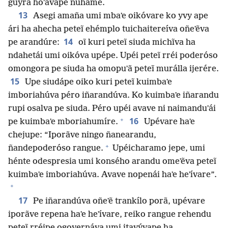
guyra hoʼávape ñuhãme.
13
Asegi amaña umi mbaʼe oikóvare ko yvy ape
ári ha ahecha peteĩ ehémplo tuichaitereíva oñeʼẽva
14
pe arandúre:
oĩ kuri peteĩ siuda michĩva ha
ndahetái umi oikóva upépe. Upéi peteĩ rréi poderóso
omongora pe siuda ha omopuʼã peteĩ murálla ijerére.
15
Upe siudápe oiko kuri peteĩ kuimbaʼe
imboriahúva péro iñarandúva. Ko kuimbaʼe iñarandu
rupi osalva pe siuda. Péro upéi avave ni naimanduʼái
+
16
pe kuimbaʼe mboriahumíre.
Upévare haʼe
chejupe: “Iporãve ningo ñanearandu,
+
ñandepoderóso rangue.
Upéicharamo jepe, umi
hénte odespresia umi konsého arandu omeʼẽva peteĩ
kuimbaʼe imboriahúva. Avave nopenái haʼe heʼívare”.
+
17
Pe iñarandúva oñeʼẽ trankílo porã, upévare
iporãve repena haʼe heʼívare, reiko rangue rehendu
peteĩ rréipe ogovernáva umi itavývape ha