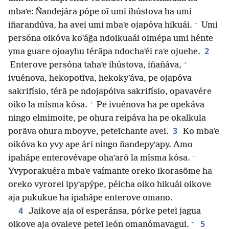
mbaʼe: Ñandejára pópe oĩ umi ihústova ha umi
+
iñarandúva, ha avei umi mbaʼe ojapóva hikuái.
Umi
persóna oikóva koʼág̃a ndoikuaái oimépa umi hénte
2
yma guare ojoayhu térãpa ndochaʼéi raʼe ojuehe.
+
Enterove persóna tahaʼe ihústova, iñañáva,
ivuénova, hekopotĩva, hekokyʼáva, pe ojapóva
sakrifísio, térã pe ndojapóiva sakrifísio, opavavére
+
oiko la mísma kósa.
Pe ivuénova ha pe opekáva
ningo elmimoite, pe ohura reipáva ha pe okalkula
3
porãva ohura mboyve, peteĩchante avei.
Ko mbaʼe
oikóva ko yvy ape ári ningo ñandepyʼapy. Amo
+
ipahápe enterovévape ohaʼarõ la mísma kósa.
Yvyporakuéra mbaʼe vaímante oreko ikorasõme ha
oreko vyrorei ipyʼapýpe, péicha oiko hikuái oikove
aja pukukue ha ipahápe enterove omano.
4
Jaikove aja oĩ esperánsa, pórke peteĩ jagua
+
5
oikove aja ovaleve peteĩ león omanómavagui.