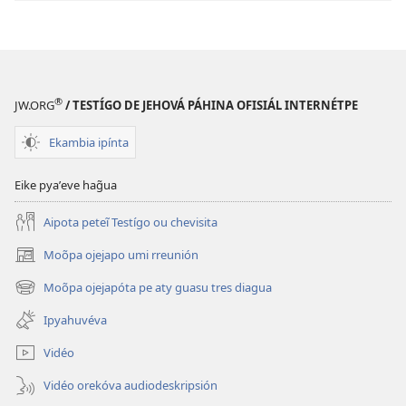
®
JW.ORG
/ TESTÍGO DE JEHOVÁ PÁHINA OFISIÁL INTERNÉTPE
Ekambia ipínta
Eike pyaʼeve hag̃ua
Aipota peteĩ Testígo ou chevisita
Moõpa ojejapo umi rreunión
(abre
una
Moõpa ojejapóta pe aty guasu tres diagua
(abre
nueva
una
ventana)
Ipyahuvéva
nueva
ventana)
Vidéo
Vidéo orekóva audiodeskripsión