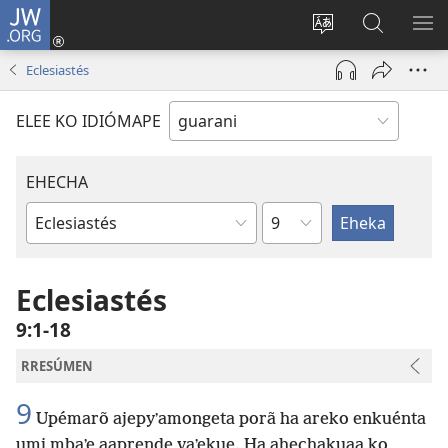
JW.ORG
Emoñepyrũ
ne
Ekambia
Eheka
EH
sesión
ótro
JW.ORG
ME
Eclesiastés
(abre
idiómape
una
ELEE KO IDIÓMAPE
nueva
ventana)
EHECHA
Kapítulo
Lívro
oĩva
la
Eclesiastés
Bíbliape
9:1-18
RRESÚMEN
9
Upémarõ ajepyʼamongeta porã ha areko enkuénta
umi mbaʼe aaprende vaʼekue. Ha ahechakuaa ko