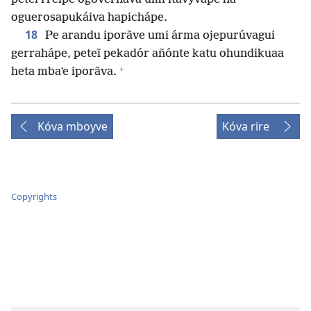
oguerosapukáiva hapichápe.
18
Pe arandu iporãve umi árma ojepurúvagui
gerrahápe, peteĩ pekadór añónte katu ohundikuaa
+
heta mbaʼe iporãva.
Kóva mboyve
Kóva rire
Copyrights