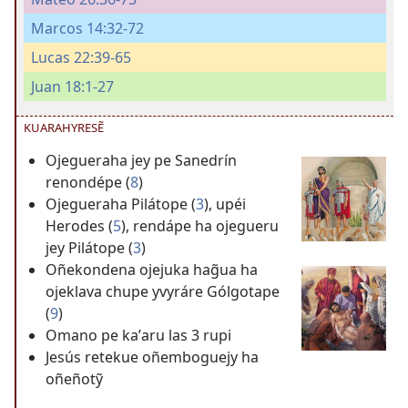
Marcos 14:32-72
Lucas 22:39-65
Juan 18:1-27
KUARAHYRESẼ
Ojegueraha jey pe Sanedrín
renondépe (
8
)
Ojegueraha Pilátope (
3
), upéi
Herodes (
5
), rendápe ha ojegueru
jey Pilátope (
3
)
Oñekondena ojejuka hag̃ua ha
ojeklava chupe yvyráre Gólgotape
(
9
)
Omano pe kaʼaru las 3 rupi
Jesús retekue oñemboguejy ha
oñeñotỹ