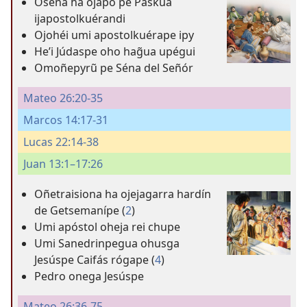
Osena ha ojapo pe Páskua
ijapostolkuérandi
Ojohéi umi apostolkuérape ipy
Heʼi Júdaspe oho hag̃ua upégui
Omoñepyrũ pe Séna del Señór
Mateo 26:20-35
Marcos 14:17-31
Lucas 22:14-38
Juan 13:1–17:26
Oñetraisiona ha ojejagarra hardín
de Getsemanípe (
2
)
Umi apóstol oheja rei chupe
Umi Sanedrinpegua ohusga
Jesúspe Caifás rógape (
4
)
Pedro onega Jesúspe
Mateo 26:36-75