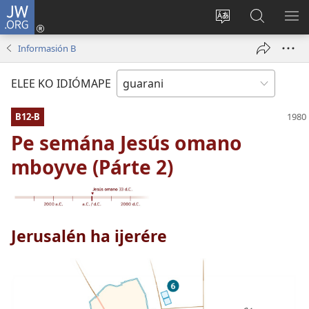
JW.ORG
Emoñepyrũ
ne
Ekambia
Eheka
EH
sesión
ótro
JW.ORG
ME
Informasión B
(abre
idiómape
una
ELEE KO IDIÓMAPE
nueva
ventana)
B12-B
Pe semána Jesús omano
mboyve (Párte 2)
Jerusalén ha ijerére