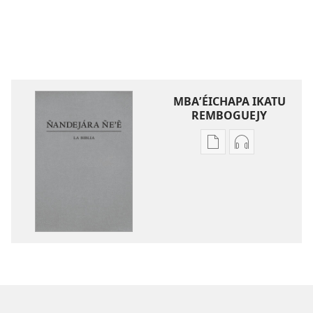
MBAʼÉICHAPA IKATU
REMBOGUEJY
Remboguejy
Remboguejy
hag̃ua
hag̃ua
puvlikasión
áudio
Ñandejára
Ñandejára
Ñeʼẽ
Ñeʼẽ
La
La
Biblia
Biblia
Traducción
Traducción
del
del
Nuevo
Nuevo