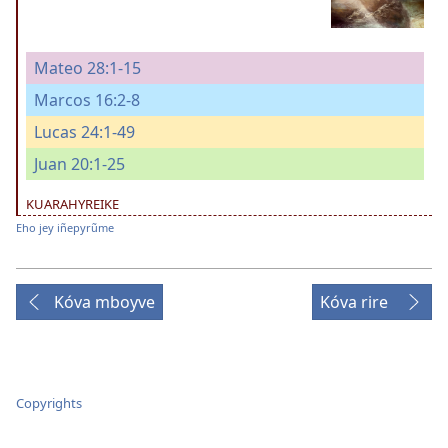
Mateo 28:1-15
Marcos 16:2-8
Lucas 24:1-49
Juan 20:1-25
KUARAHYREIKE
Eho jey iñepyrũme
Kóva mboyve
Kóva rire
Copyrights