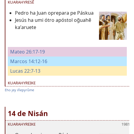
KUARAHYRESẼ
Pedro ha Juan oprepara pe Páskua
Jesús ha umi ótro apóstol og̃uahẽ
kaʼaruete
Mateo 26:17-19
Marcos 14:12-16
Lucas 22:7-13
KUARAHYREIKE
Eho jey iñepyrũme
14 de Nisán
KUARAHYREIKE