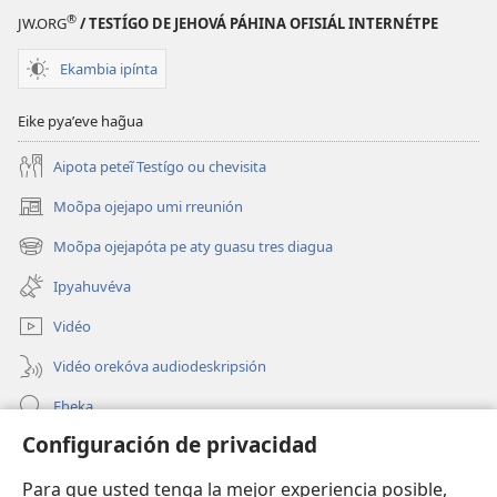
Mundo
Mundo
®
JW.ORG
/ TESTÍGO DE JEHOVÁ PÁHINA OFISIÁL INTERNÉTPE
Ekambia ipínta
Eike pyaʼeve hag̃ua
Aipota peteĩ Testígo ou chevisita
Moõpa ojejapo umi rreunión
(abre
una
Moõpa ojejapóta pe aty guasu tres diagua
(abre
nueva
una
ventana)
Ipyahuvéva
nueva
ventana)
Vidéo
Vidéo orekóva audiodeskripsión
Eheka
Configuración de privacidad
Ayuda
Para que usted tenga la mejor experiencia posible,