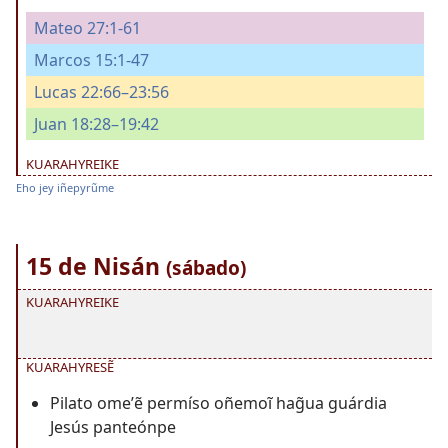
Mateo 27:1-61
Marcos 15:1-47
Lucas 22:66–23:56
Juan 18:28–19:42
KUARAHYREIKE
Eho jey iñepyrũme
15 de Nisán
(sábado)
KUARAHYREIKE
KUARAHYRESẼ
Pilato omeʼẽ permíso oñemoĩ hag̃ua guárdia
Jesús panteónpe