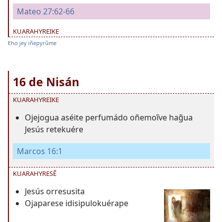
Mateo 27:62-66
KUARAHYREIKE
Eho jey iñepyrũme
16 de Nisán
KUARAHYREIKE
Ojejogua aséite perfumádo oñemoĩve hag̃ua
Jesús retekuére
Marcos 16:1
KUARAHYRESẼ
Jesús orresusita
Ojaparese idisipulokuérape