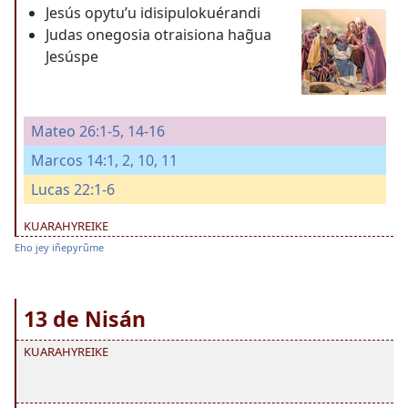
Jesús opytuʼu idisipulokuérandi
Judas onegosia otraisiona hag̃ua
Jesúspe
Mateo 26:1-5,
14-16
Marcos 14:1, 2,
10, 11
Lucas 22:1-6
KUARAHYREIKE
Eho jey iñepyrũme
13 de Nisán
KUARAHYREIKE