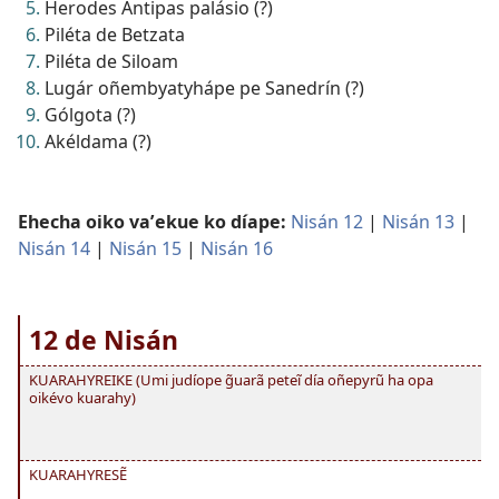
Herodes Antipas palásio (?)
Piléta de Betzata
Piléta de Siloam
Lugár oñembyatyhápe pe Sanedrín (?)
Gólgota (?)
Akéldama (?)
Ehecha oiko vaʼekue ko díape:
Nisán 12
|
Nisán 13
|
Nisán 14
|
Nisán 15
|
Nisán 16
12 de Nisán
KUARAHYREIKE (Umi judíope g̃uarã peteĩ día oñepyrũ ha opa
oikévo kuarahy)
KUARAHYRESẼ