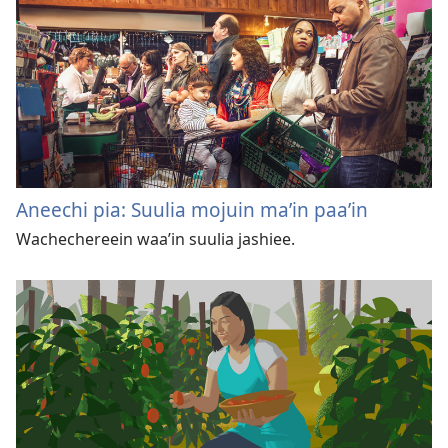
Aneechi pia: Suulia mojuin maʼin paaʼin
Wachechereein waaʼin suulia jashiee.