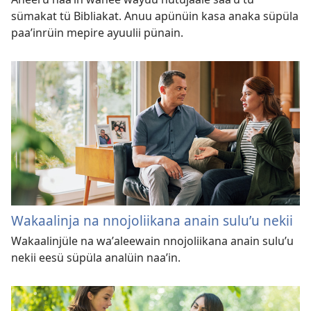
sümakat tü Bibliakat. Anuu apünüin kasa anaka süpüla
paaʼinrüin mepire ayuulii pünain.
Wakaalinja na nnojoliikana anain suluʼu nekii
Wakaalinjüle na waʼaleewain nnojoliikana anain suluʼu
nekii eesü süpüla analüin naaʼin.