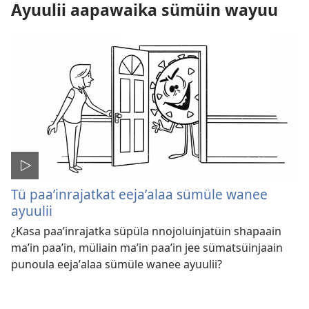
Ayuulii aapawaika sümüin wayuu
Tü paaʼinrajatkat eejaʼalaa sümüle wanee
ayuulii
¿Kasa paaʼinrajatka süpüla nnojoluinjatüin shapaain
maʼin paaʼin, müliain maʼin paaʼin jee sümatsüinjaain
punoula eejaʼalaa sümüle wanee ayuulii?