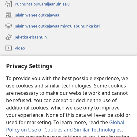
Puchunta puwaraijaanüin aaʼu
Jalain wanee outkajawaa
(abre
una
Jalain wanee outkajawaa miyoʼu apünüinka kaʼi
(abre
nueva
una
ventana)
Jeketka eʼitaanüin
nueva
ventana)
Video
Püchajaa suluʼu JW.ORG
Privacy Settings
Püsülajeere nneerü
(abre
To provide you with the best possible experience, we
una
use cookies and similar technologies. Some cookies
nueva
PÜTCHIPÜLEE SULUʼUKA INTERNET sutuma Watchtower
are necessary to make our website work and cannot
(abre
ventana)
be refused. You can accept or decline the use of
una
®
JW Hub
nueva
additional cookies, which we use only to improve
(abre
ventana)
una
your experience. None of this data will ever be sold or
nueva
used for marketing. To learn more, read the
Global
ventana)
Policy on Use of Cookies and Similar Technologies
.
Copyright
© 2026 Watch Tower Bible and Tract Society of Pennsylvania.