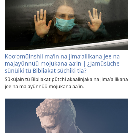
Kooʼomüinshii maʼin na jimaʼaliikana jee na
majayünnüü mojukana aaʼin | ¿Jamüsüche
sünüiki tü Bibliakat süchiki tia?
Süküjain tü Bibliakat pütchi akaalinjaka na jimaʼaliikana
jee na majayünnüü mojukana aaʼin.