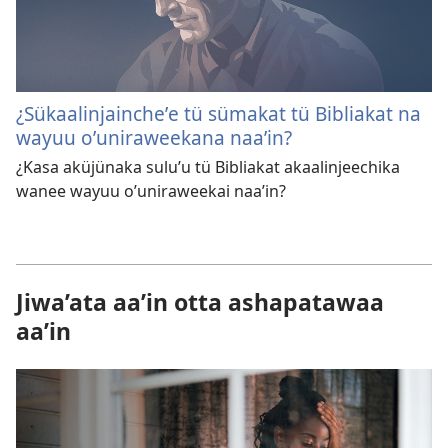
¿Sükaalinjaincheʼe tü sümakat tü Bibliakat na
wayuu oʼuniraweekana naaʼin?
¿Kasa aküjünaka suluʼu tü Bibliakat akaalinjeechika
wanee wayuu oʼuniraweekai naaʼin?
Jiwa’ata aa’in otta ashapatawaa
aa’in