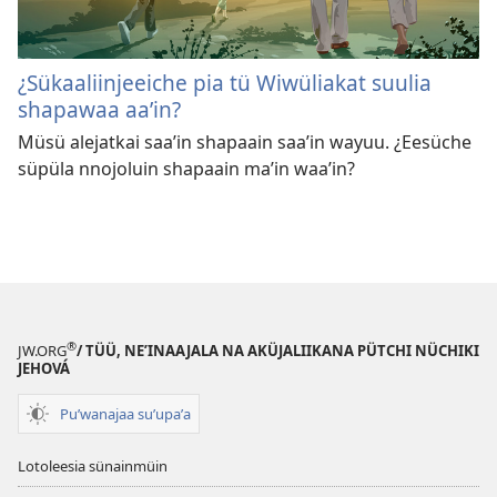
¿Sükaaliinjeeiche pia tü Wiwüliakat suulia
shapawaa aaʼin?
Müsü alejatkai saaʼin shapaain saaʼin wayuu. ¿Eesüche
süpüla nnojoluin shapaain maʼin waaʼin?
®
JW.ORG
/ TÜÜ, NEʼINAAJALA NA AKÜJALIIKANA PÜTCHI NÜCHIKI
JEHOVÁ
Puʼwanajaa suʼupaʼa
Lotoleesia sünainmüin