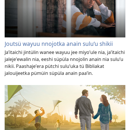
Joutsü wayuu nnojotka anain suluʼu shikii
Jaʼitaichi jintülin wanee wayuu jee miyoʼule nia, jaʼitaichi
jalejeʼewalin nia, eeshi süpüla nnojolin anain nia suluʼu
nikii. Paashajeʼera pütchi suluʼuka tü Bibliakat
jalouijeetka pümüin süpüla anain paaʼin.