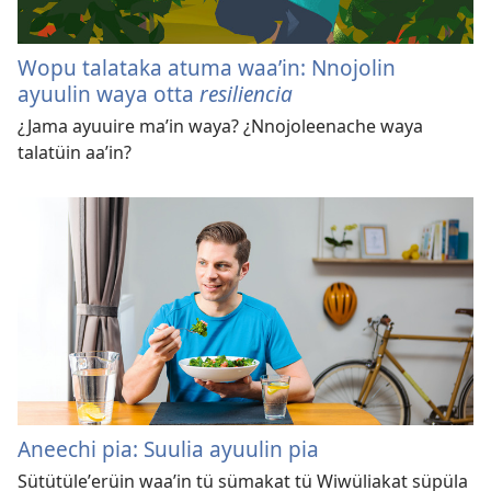
Wopu talataka atuma waaʼin: Nnojolin
ayuulin waya otta
resiliencia
¿Jama ayuuire maʼin waya? ¿Nnojoleenache waya
talatüin aaʼin?
Aneechi pia: Suulia ayuulin pia
Sütütüleʼerüin waaʼin tü sümakat tü Wiwüliakat süpüla