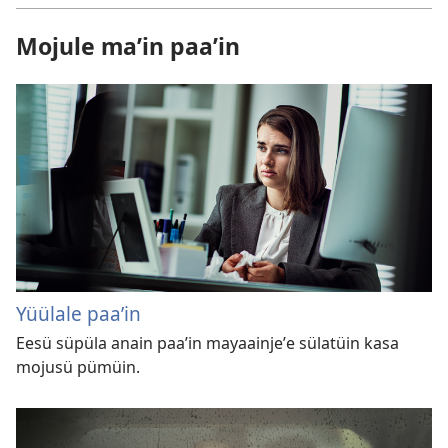
Mojule ma’in paa’in
Yüülale paaʼin
Eesü süpüla anain paaʼin mayaainjeʼe sülatüin kasa
mojusü pümüin.