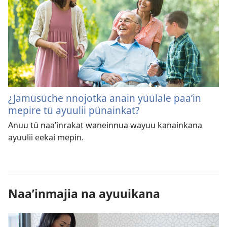
¿Jamüsüche nnojotka anain yüülale paaʼin
mepire tü ayuulii pünainkat?
Anuu tü naaʼinrakat waneinnua wayuu kanainkana
ayuulii eekai mepin.
Naa’inmajia na ayuuikana