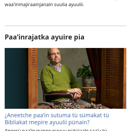
waaʼinmajiraainjanain suulia ayuulii.
Paa’inrajatka ayuire pia
¿Aneetche paaʼin sutuma tü sümakat tü
Bibliakat mepire ayuulii pünain?
Aneerü naaʼin wanee wayuu nütüjaale saaʼu tü