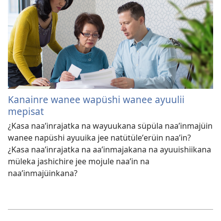
Kanainre wanee wapüshi wanee ayuulii
mepisat
¿Kasa naaʼinrajatka na wayuukana süpüla naaʼinmajüin
wanee napüshi ayuuika jee natütüleʼerüin naaʼin?
¿Kasa naaʼinrajatka na aaʼinmajakana na ayuuishiikana
müleka jashichire jee mojule naaʼin na
naaʼinmajüinkana?