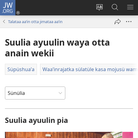
JW.ORG
Süpüla
pikerotüin
Cambiar
Püchajaa
JAʼ
(abre
idioma
suluʼu
ME
Talataa aaʼin otta jimataa aaʼin
una
del sitio
JW.ORG
nueva
Suulia ayuulin waya otta
ventana)
anain wekii
Süpüshuaʼa
Waaʼinrajatka sülatüle kasa mojusü wam
Suulia ayuulin pia