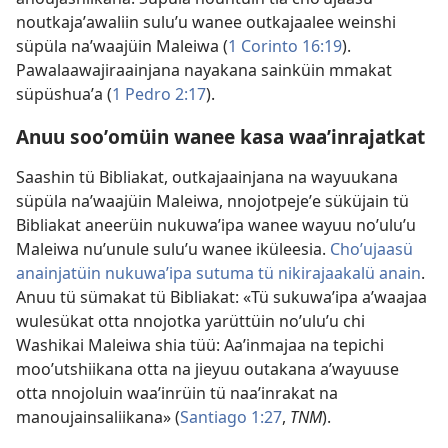
noutkajaʼawaliin suluʼu wanee outkajaalee weinshi
süpüla naʼwaajüin Maleiwa (
1 Corinto 16:19
).
Pawalaawajiraainjana nayakana sainküin mmakat
süpüshuaʼa (
1 Pedro 2:17
).
Anuu sooʼomüin wanee kasa waaʼinrajatkat
Saashin tü Bibliakat, outkajaainjana na wayuukana
süpüla naʼwaajüin Maleiwa, nnojotpejeʼe süküjain tü
Bibliakat aneerüin nukuwaʼipa wanee wayuu noʼuluʼu
Maleiwa nuʼunule suluʼu wanee iküleesia.
Choʼujaasü
anainjatüin nukuwaʼipa sutuma tü nikirajaakalü anain
.
Anuu tü sümakat tü Bibliakat: «Tü sukuwaʼipa aʼwaajaa
wulesükat otta nnojotka yarüttüin noʼuluʼu chi
Washikai Maleiwa shia tüü: Aaʼinmajaa na tepichi
mooʼutshiikana otta na jieyuu outakana aʼwayuuse
otta nnojoluin waaʼinrüin tü naaʼinrakat na
manoujainsaliikana» (
Santiago 1:27
,
TNM
).