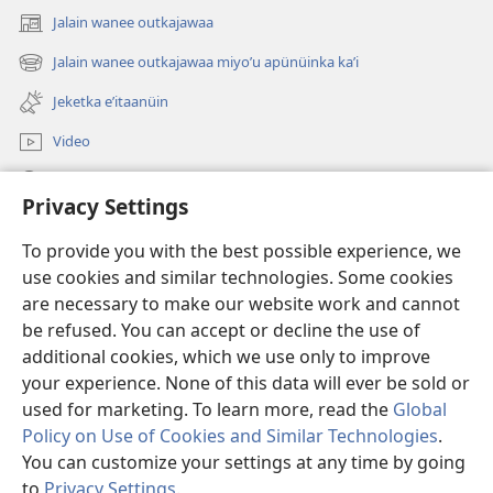
Jalain wanee outkajawaa
(abre
una
Jalain wanee outkajawaa miyoʼu apünüinka kaʼi
(abre
nueva
una
ventana)
Jeketka eʼitaanüin
nueva
ventana)
Video
Püchajaa suluʼu JW.ORG
Privacy Settings
Püsülajeere nneerü
(abre
To provide you with the best possible experience, we
una
use cookies and similar technologies. Some cookies
nueva
PÜTCHIPÜLEE SULUʼUKA INTERNET sutuma Watchtower
are necessary to make our website work and cannot
(abre
ventana)
be refused. You can accept or decline the use of
una
®
JW Hub
nueva
additional cookies, which we use only to improve
(abre
ventana)
una
your experience. None of this data will ever be sold or
nueva
used for marketing. To learn more, read the
Global
ventana)
Policy on Use of Cookies and Similar Technologies
.
You can customize your settings at any time by going
Copyright
© 2026 Watch Tower Bible and Tract Society of Pennsylvania.
CONDICIONES DE USO
|
POLÍTICA DE PRIVACIDAD
|
to
Privacy Settings
.