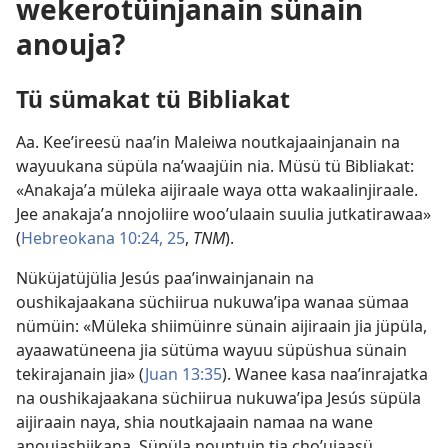
wekerotüinjanain sünain
anouja?
Tü sümakat tü Bibliakat
Aa. Keeʼireesü naaʼin Maleiwa noutkajaainjanain na
wayuukana süpüla naʼwaajüin nia. Müsü tü Bibliakat:
«Anakajaʼa müleka aijiraale waya otta wakaalinjiraale.
Jee anakajaʼa nnojoliire wooʼulaain suulia jutkatirawaa»
(
Hebreokana 10:24, 25
,
TNM
).
Nüküjatüjülia Jesús paaʼinwainjanain na
oushikajaakana süchiirua nukuwaʼipa wanaa sümaa
nümüin: «Müleka shiimüinre sünain aijiraain jia jüpüla,
ayaawatüneena jia sütüma wayuu süpüshua sünain
tekirajanain jia» (
Juan 13:35
). Wanee kasa naaʼinrajatka
na oushikajaakana süchiirua nukuwaʼipa Jesús süpüla
aijiraain naya, shia noutkajaain namaa na wane
anoujashiikana. Süpüla nountuin tia choʼujaasü