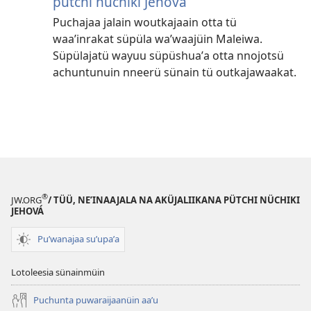
pütchi nüchiki Jehová
Puchajaa jalain woutkajaain otta tü
waaʼinrakat süpüla waʼwaajüin Maleiwa.
Süpülajatü wayuu süpüshuaʼa otta nnojotsü
achuntunuin nneerü sünain tü outkajawaakat.
®
JW.ORG
/ TÜÜ, NEʼINAAJALA NA AKÜJALIIKANA PÜTCHI NÜCHIKI
JEHOVÁ
Puʼwanajaa suʼupaʼa
Lotoleesia sünainmüin
Puchunta puwaraijaanüin aaʼu