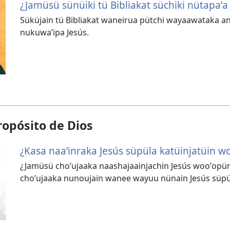
¿Jamüsü sünüiki tü Bibliakat süchiki nütapaʼa
Süküjain tü Bibliakat waneirua pütchi wayaawataka an
nukuwaʼipa Jesús.
propósito de Dios
¿Kasa naaʼinraka Jesús süpüla katüinjatüin w
¿Jamüsü choʼujaaka naashajaainjachin Jesús wooʼopü
choʼujaaka nunoujain wanee wayuu nünain Jesús süpül