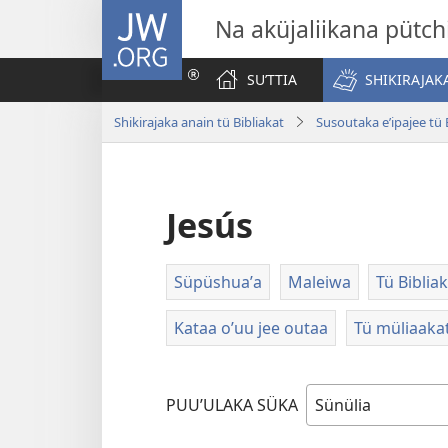
JW.ORG
Na aküjaliikana pütch
SUʼTTIA
SHIKIRAJAK
Shikirajaka anain tü Bibliakat
Susoutaka eʼipajee tü 
Jesús
Süpüshuaʼa
Maleiwa
Tü Biblia
Kataa oʼuu jee outaa
Tü müliaaka
PUUʼULAKA SÜKA