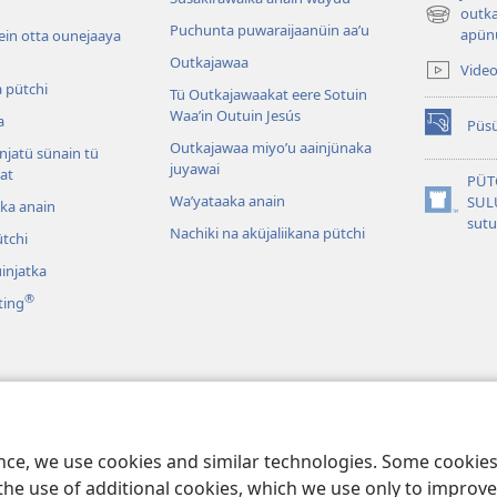
outka
(abre
Puchunta puwaraijaanüin aaʼu
apünü
ein otta ounejaaya
una
Outkajawaa
nueva
Vide
ventana)
 pütchi
Tü Outkajawaakat eere Sotuin
Waaʼin Outuin Jesús
a
Püsü
(abre
Outkajawaa miyo’u aainjünaka
njatü sünain tü
una
juyawai
at
nueva
PÜT
ventana)
Waʼyataaka anain
SUL
tka anain
(abre
sut
Nachiki na aküjaliikana pütchi
una
tchi
nueva
injatka
ventana)
®
ting
 Dramas
ünajatka suluʼujee tü
ence, we use cookies and similar technologies. Some cooki
the use of additional cookies, which we use only to improve 