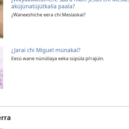
aküjünatüjütkalia paala?
¿Waneeshiche eera chi Mesíaskai?
¿Jarai chi Miguel münakai?
Eesü wane nünüliaya eeka süpüla piʼrajüin.
erra