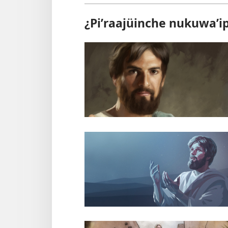
¿Piʼraajüinche nukuwaʼi