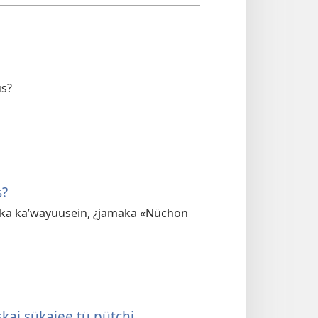
ús?
s?
ka kaʼwayuusein, ¿jamaka «Nüchon
kai sükajee tü pütchi