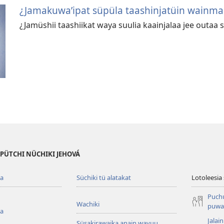
¿Jamakuwaʼipat süpüla taashinjatüin wainma
¿Jamüshii taashiikat waya suulia kaainjalaa jee outaa 
 PÜTCHI NÜCHIKI JEHOVÁ
ua
Süchiki tü alatakat
Lotoleesia
Puch
Wachiki
puwar
ua
Jalai
Süsakirawaika anain wayuu