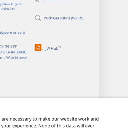
nueva
jawaa miyoʼu
ventana)
inka kaʼi
o
Püchajaa suluʼu JW.ORG
lajeere nneerü
CHIPÜLEE
®
JW Hub
(abre
UʼUKA INTERNET
una
uma Watchtower
nueva
ventana)
es are necessary to make our website work and
your experience. None of this data will ever