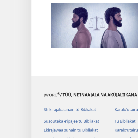
®
JW.ORG
/ TÜÜ, NEʼINAAJALA NA AKÜJALIIKANA
Shikirajaka anain tü Bibliakat
Karaloʼutair
Susoutaka eʼipajee tü Bibliakat
Tü Bibliakat
Ekirajawaa sünain tü Bibliakat
Karaloʼutair