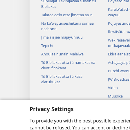
Süpülajatü ekirajawaa sünain tü
Poyeetoirua
Bibliakat
Karaloʼutach
Talataa aaʼin otta jimataa aaʼin
wayuu
Na kaʼwayuuseshiikana sümaa
Kojuyasüirua
nachonnii
Rewiisütairu
Jimaʼalii jee majayünnüü
Wekirajaayai
Tepichi
outkajawaak
Anoujaa nünain Maleiwa
Ekirajaanaja
Tü Bibliakat otta tü namakat na
Achajaaya pü
cientiificokana
Pütchi wamü
Tü Bibliakat otta tü kasa
JW Broadcas
alatüirükat
Video
Muusika
Audio Bible
Privacy Settings
Pütchi aapaj
Bibliakat
To provide you with the best possible experi
cannot be refused. You can accept or decline 