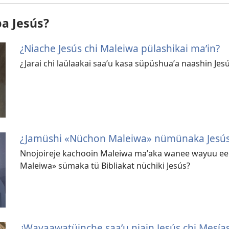
pa Jesús?
¿Niache Jesús chi Maleiwa pülashikai maʼin?
¿Jarai chi laülaakai saaʼu kasa süpüshuaʼa naashin Jes
¿Jamüshi «Nüchon Maleiwa» nümünaka Jesú
Nnojoireje kachooin Maleiwa maʼaka wanee wayuu ee
Maleiwa» sümaka tü Bibliakat nüchiki Jesús?
¿Wayaawatüinche saaʼu niain Jesús chi Mesías