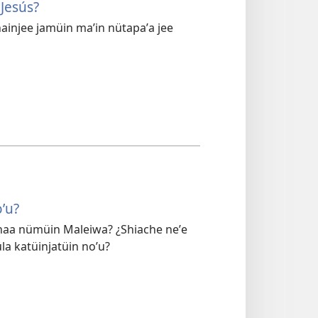
 Jesús?
ainjee jamüin maʼin nütapaʼa jee
oʼu?
naa nümüin Maleiwa? ¿Shiache neʼe
a katüinjatüin noʼu?