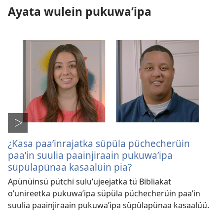
Ayata wulein pukuwaʼipa
¿Kasa paaʼinrajatka süpüla püchecherüin
paaʼin suulia paainjiraain pukuwaʼipa
süpülapünaa kasaalüin pia?
Apünüinsü pütchi suluʼujeejatka tü Bibliakat
oʼunireetka pukuwaʼipa süpüla püchecherüin paaʼin
suulia paainjiraain pukuwaʼipa süpülapünaa kasaalüü.