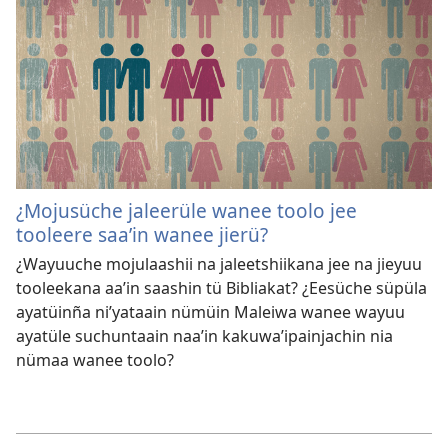
¿Mojusüche jaleerüle wanee toolo jee
tooleere saaʼin wanee jierü?
¿Wayuuche mojulaashii na jaleetshiikana jee na jieyuu
tooleekana aaʼin saashin tü Bibliakat? ¿Eesüche süpüla
ayatüinña niʼyataain nümüin Maleiwa wanee wayuu
ayatüle suchuntaain naaʼin kakuwaʼipainjachin nia
nümaa wanee toolo?