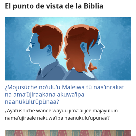
El punto de vista de la Biblia
¿Mojusüche noʼuluʼu Maleiwa tü naaʼinrakat
na amaʼüjiraakana akuwaʼipa
naanükülüʼüpünaa?
¿Ayatüshiche wanee wayuu jimaʼai jee majayülüin
namaʼüjiraale nakuwaʼipa naanükülüʼüpünaa?