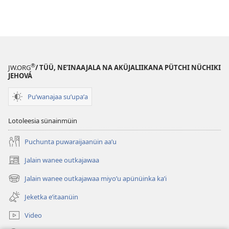
®
JW.ORG
/ TÜÜ, NEʼINAAJALA NA AKÜJALIIKANA PÜTCHI NÜCHIKI
JEHOVÁ
Puʼwanajaa suʼupaʼa
Lotoleesia sünainmüin
Puchunta puwaraijaanüin aaʼu
Jalain wanee outkajawaa
(abre
una
Jalain wanee outkajawaa miyoʼu apünüinka kaʼi
(abre
nueva
una
ventana)
Jeketka eʼitaanüin
nueva
ventana)
Video