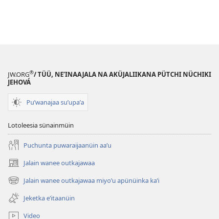
®
JW.ORG
/ TÜÜ, NEʼINAAJALA NA AKÜJALIIKANA PÜTCHI NÜCHIKI
JEHOVÁ
Puʼwanajaa suʼupaʼa
Lotoleesia sünainmüin
Puchunta puwaraijaanüin aaʼu
Jalain wanee outkajawaa
(abre
una
Jalain wanee outkajawaa miyoʼu apünüinka kaʼi
(abre
nueva
una
ventana)
Jeketka eʼitaanüin
nueva
ventana)
Video