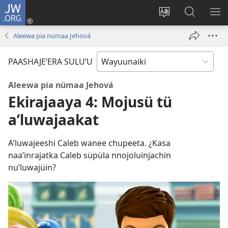
JW.ORG
Süpüla
pikerotüin
Cambiar
Püchajaa
JAʼ
(abre
idioma
suluʼu
ME
Aleewa pia nümaa Jehová
una
del sitio
JW.ORG
nueva
PAASHAJEʼERA SULUʼU
ventana)
Aleewa pia nümaa Jehová
Ekirajaaya 4: Mojusü tü
aʼluwajaakat
Aʼluwajeeshi Caleb wanee chupeeta. ¿Kasa
naaʼinrajatka Caleb süpüla nnojoluinjachin
nuʼluwajüin?