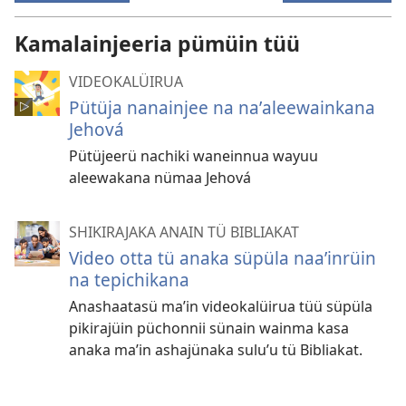
Kamalainjeeria pümüin tüü
VIDEOKALÜIRUA
Pütüja nanainjee na naʼaleewainkana
Jehová
Pütüjeerü nachiki waneinnua wayuu
aleewakana nümaa Jehová
SHIKIRAJAKA ANAIN TÜ BIBLIAKAT
Video otta tü anaka süpüla naaʼinrüin
na tepichikana
Anashaatasü maʼin videokalüirua tüü süpüla
pikirajüin püchonnii sünain wainma kasa
anaka maʼin ashajünaka suluʼu tü Bibliakat.