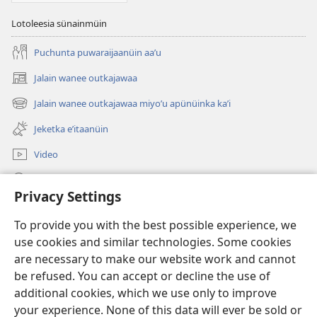
Lotoleesia sünainmüin
Puchunta puwaraijaanüin aaʼu
Jalain wanee outkajawaa
(abre
una
Jalain wanee outkajawaa miyoʼu apünüinka kaʼi
(abre
nueva
una
ventana)
Jeketka eʼitaanüin
nueva
ventana)
Video
Püchajaa suluʼu JW.ORG
Privacy Settings
Püsülajeere nneerü
(abre
To provide you with the best possible experience, we
una
use cookies and similar technologies. Some cookies
nueva
PÜTCHIPÜLEE SULUʼUKA INTERNET sutuma Watchtower
are necessary to make our website work and cannot
(abre
ventana)
una
be refused. You can accept or decline the use of
®
JW Hub
nueva
additional cookies, which we use only to improve
(abre
ventana)
una
your experience. None of this data will ever be sold or