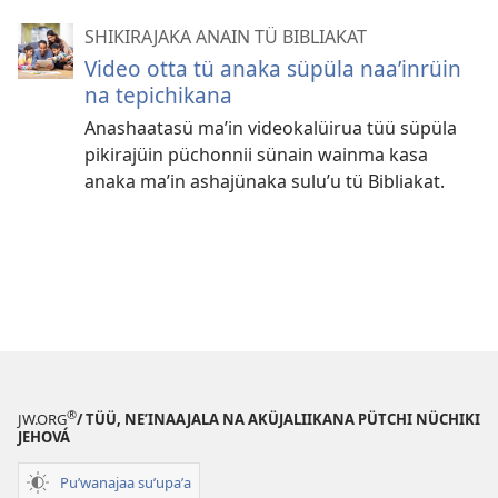
SHIKIRAJAKA ANAIN TÜ BIBLIAKAT
Video otta tü anaka süpüla naaʼinrüin
na tepichikana
Anashaatasü maʼin videokalüirua tüü süpüla
pikirajüin püchonnii sünain wainma kasa
anaka maʼin ashajünaka suluʼu tü Bibliakat.
®
JW.ORG
/ TÜÜ, NEʼINAAJALA NA AKÜJALIIKANA PÜTCHI NÜCHIKI
JEHOVÁ
Puʼwanajaa suʼupaʼa