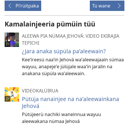
Piʼrüitpaka
Tü wane
Kamalainjeeria pümüin tüü
ALEEWA PIA NÜMAA JEHOVÁ: VIDEO EKIRAJIA
TEPICHI
¿Jara anaka süpüla paʼaleewain?
Keeʼireesü naaʼin Jehová waʼaleewajaain sümaa
wayuu, anapejeʼe jülüjale waaʼin jaralin na
anakana süpüla waʼaleewain.
VIDEOKALÜIRUA
Pütüja nanainjee na naʼaleewainkana
Jehová
Pütüjeerü nachiki waneinnua wayuu
aleewakana nümaa Jehová