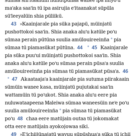
sümaa shiʼitaanüin nunutpünaa wanee ipa miyoʼu
maʼaka saaʼin tü ipa asirujia eʼitaanakat süpüla
süʼleeyalüin shia püliikü.
43
»Kaainjarale pia süka pajapü, müinjatü
pushottokoi saaʼin. Shia anaka aluʼu katüle poʼu
*
sümaa perain pütüna suulia amülouireeinña
pia
44
45
*
sümaa tü piamasükat pütüna.
Kaainjarale
pia süka puuʼui müinjatü pushottokoi saaʼin. Shia
anaka aluʼu katüle poʼu sümaa perain püsaʼa suulia
46
amülouireeinña pia sümaa tü piamasükat püsaʼa.
47
*
Akaataajaʼa kaainjarale pia sutuma piirakaain
sümüin wanee kasa, müinjatü pujutakai saaʼin
wattamüin tü poʼukot. Shia anaka aluʼu eere pia
nuluwataapeena Maleiwa sümaa waneesüin neʼe poʼu
*
suulia amülouireeinña
pia sümaa tü piamasükat
48
poʼu
chaa eere matüjain outaa tü jokomakat
otta eere matüjain ayokojowaa siki.
49
»Eʼichiijünajatü wayuu süpüshuaʼa süka tü ichii