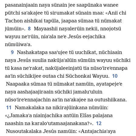
pasanainjaain naya sünain jee saapünaka wanee
pütchi saʼakajee tü sirumakat sünain maa: «Anii chi
Tachon aishikai tapüla, jaapaa sümaa tü nümakat
8
jümüin».
Mayaashii nayalerüin nekii, nnojotsü
wayuu neʼrüin, niaʼala neʼe Jesús eejachika
nümüiwaʼa.
9
Nashakatapa saaʼujee tü uuchikat, nüchiaain
naya Jesús suulia naküjaʼalüin sümüin wayuu süchiki
tü kasa neʼrakat, naküjaleeinjatü tia nüsoʼireʼennapa
10
aaʼin süchikijee outaa chi Süchonkai Wayuu.
Naapaaka sümaa tü nümakat namüin, ayatapejeʼe
naya aashajaajiraain süchiki jamaluʼuluin
nüsoʼireʼennajachin aaʼin naʼakajee na outushiikana.
11
Namakalaka na nikirajüinkana nümüin:
«¿Jamakaʼa niainjachika antüin Elías palajana
12
naashin na karaloʼutamaajanakana?».
Nusoutakalaka Jesús namüin: «Antajachiaʼaya