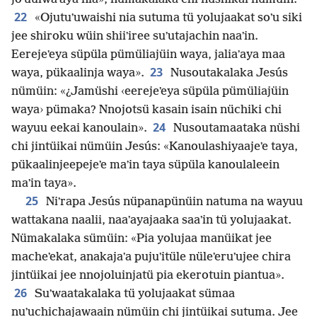
22
«Ojutuʼuwaishi nia sutuma tü yolujaakat soʼu siki
jee shiroku wüin shiiʼiree suʼutajachin naaʼin.
Eerejeʼeya süpüla pümüliajüin waya, jaliaʼaya maa
23
waya, pükaalinja waya».
Nusoutakalaka Jesús
nümüin: «¿Jamüshi ‹eerejeʼeya süpüla pümüliajüin
waya› pümaka? Nnojotsü kasain isain nüchiki chi
24
wayuu eekai kanoulain».
Nusoutamaataka nüshi
chi jintüikai nümüin Jesús: «Kanoulashiyaajeʼe taya,
pükaalinjeepejeʼe maʼin taya süpüla kanoulaleein
maʼin taya».
25
Niʼrapa Jesús nüpanapünüin natuma na wayuu
wattakana naalii, naaʼayajaaka saaʼin tü yolujaakat.
Nümakalaka sümüin: «Pia yolujaa manüikat jee
macheʼekat, anakajaʼa pujuʼitüle nüleʼeruʼujee chira
jintüikai jee nnojoluinjatü pia ekerotuin piantua».
26
Suʼwaatakalaka tü yolujaakat sümaa
nuʼuchichajawaain nümüin chi jintüikai sutuma. Jee