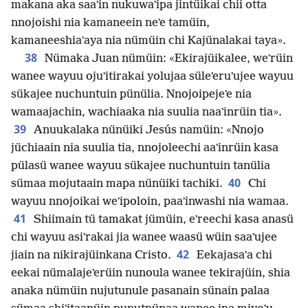
makana aka saaʼin nukuwaʼipa jintüikai chii otta
nnojoishi nia kamaneein neʼe tamüin,
kamaneeshiaʼaya nia nümüin chi Kajünalakai taya».
38
Nümaka Juan nümüin: «Ekirajüikalee, weʼrüin
wanee wayuu ojuʼitirakai yolujaa süleʼeruʼujee wayuu
sükajee nuchuntuin pünülia. Nnojoipejeʼe nia
wamaajachin, wachiaaka nia suulia naaʼinrüin tia».
39
Anuukalaka nünüiki Jesús namüin: «Nnojo
jüchiaain nia suulia tia, nnojoleechi aaʼinrüin kasa
pülasü wanee wayuu sükajee nuchuntuin tanülia
40
sümaa mojutaain mapa nünüiki tachiki.
Chi
wayuu nnojoikai weʼipoloin, paaʼinwashi nia wamaa.
41
Shiimain tü tamakat jümüin, eʼreechi kasa anasü
chi wayuu asiʼrakai jia wanee waasü wüin saaʼujee
42
jiain na nikirajüinkana Cristo.
Eekajasaʼa chi
eekai nümalajeʼerüin nunoula wanee tekirajüin, shia
anaka nümüin nujutunule pasanain sünain palaa