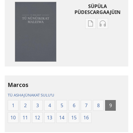
SÜPÜLA
PÜDESCARGAAJÜIN
Opciones
Sukuwaʼipa
de
südescargaaj
descarga
tü
de
akürawaajuus
publicaciones
Namüinjatü
Namüinjatü
na
na
Wayuu
Wayuu
Kepieenakan
Kepieenakana
Suluʼu
Marcos
Suluʼu
tü
TÜ ASHAJÜNAKAT SULUʼU
tü
Mma
Mma
Jeketükat
1
2
3
4
5
6
7
8
9
Jeketükat
10
11
12
13
14
15
16