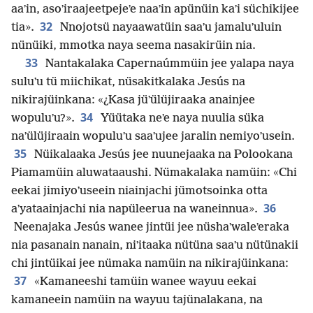
aaʼin, asoʼiraajeetpejeʼe naaʼin apünüin kaʼi süchikijee
32
tia».
Nnojotsü nayaawatüin saaʼu jamaluʼuluin
nünüiki, mmotka naya seema nasakirüin nia.
33
Nantakalaka Capernaúmmüin jee yalapa naya
suluʼu tü miichikat, nüsakitkalaka Jesús na
nikirajüinkana: «¿Kasa jüʼülüjiraaka anainjee
34
wopuluʼu?».
Yüütaka neʼe naya nuulia süka
naʼülüjiraain wopuluʼu saaʼujee jaralin nemiyoʼusein.
35
Nüikalaaka Jesús jee nuunejaaka na Polookana
Piamamüin aluwataaushi. Nümakalaka namüin: «Chi
eekai jimiyoʼuseein niainjachi jümotsoinka otta
36
aʼyataainjachi nia napüleerua na waneinnua».
Neenajaka Jesús wanee jintüi jee nüshaʼwaleʼeraka
nia pasanain nanain, niʼitaaka nütüna saaʼu nütünakii
chi jintüikai jee nümaka namüin na nikirajüinkana:
37
«Kamaneeshi tamüin wanee wayuu eekai
kamaneein namüin na wayuu tajünalakana, na