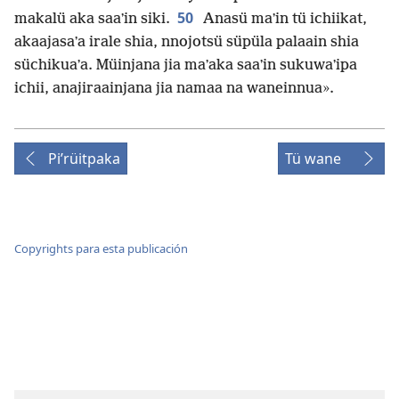
50
makalü aka saaʼin siki.
Anasü maʼin tü ichiikat,
akaajasaʼa irale shia, nnojotsü süpüla palaain shia
süchikuaʼa. Müinjana jia maʼaka saaʼin sukuwaʼipa
ichii, anajiraainjana jia namaa na waneinnua».
Piʼrüitpaka
Tü wane
Copyrights para esta publicación