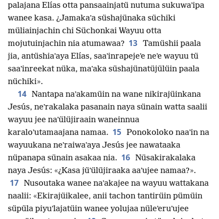
palajana Elías otta pansaainjatü nutuma sukuwaʼipa
wanee kasa. ¿Jamakaʼa süshajünaka süchiki
müliainjachin chi Süchonkai Wayuu otta
13
mojutuinjachin nia atumawaa?
Tamüshii paala
jia, antüshiaʼaya Elías, saaʼinrapejeʼe neʼe wayuu tü
saaʼinreekat nüka, maʼaka süshajünatüjülüin paala
nüchiki».
14
Nantapa naʼakamüin na wane nikirajüinkana
Jesús, neʼrakalaka pasanain naya sünain watta saalii
wayuu jee naʼülüjiraain waneinnua
15
karaloʼutamaajana namaa.
Ponokoloko naaʼin na
wayuukana neʼraiwaʼaya Jesús jee nawataaka
16
nüpanapa sünain asakaa nia.
Nüsakirakalaka
naya Jesús: «¿Kasa jüʼülüjiraaka aaʼujee namaa?».
17
Nusoutaka wanee naʼakajee na wayuu wattakana
naalii: «Ekirajüikalee, anii tachon tantirüin pümüin
süpüla piyuʼlajatüin wanee yolujaa nüleʼeruʼujee