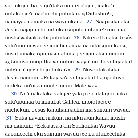
süchikijee tia, sujuʼitaka nüleʼeruʼujee, makaʼa
outakai neʼe naaʼin chi jintüikai. «¡Outushin!»,
27
namayaa namaka na wayuukana.
Naapaakalaka
Jesús najapü chi jintüikai süpüla nütameʼerüin nia,
28
nüshaʼwalaaka chi jintüikai.
Nikerotkalaka Jesús
suluʼumüin wanee miichi namaa na nikirajüinkana,
nüsakinnaka ojuunaa natuma jee namaka nümüin:
«¿Jamüsü nnojotka wountuin wayuʼluin tü yolujaakat
29
nüleʼeruʼujee chi jintüikai?».
Nusoutakalaka
Jesús namüin: «Eekajasaʼa yolujaakat tia ojuʼitüsü
müleka nuʼuraajünüle amüin Maleiwa».
30
Noʼunakalaka yalejee yala jee nalatapünaaka
suluʼupünaa tü mmakat Galilea, nnojotpejeʼe
nücheküin Jesús kanüliainjachin nia sümüin wayuu.
31
Süka nayain niʼiküin na nikirajüinkana, müshi
nia namüin: «Eekajasaʼa chi Süchonkai Wayuu
aapüneechi ekii sümüin wayuu jee nuʼutuneechika