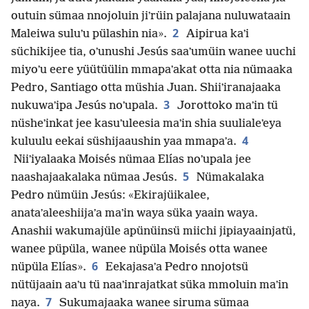
outuin sümaa nnojoluin jiʼrüin palajana nuluwataain
2
Maleiwa suluʼu pülashin nia».
Aipirua kaʼi
süchikijee tia, oʼunushi Jesús saaʼumüin wanee uuchi
miyoʼu eere yüütüülin mmapaʼakat otta nia nümaaka
Pedro, Santiago otta müshia Juan. Shiiʼiranajaaka
3
nukuwaʼipa Jesús noʼupala.
Jorottoko maʼin tü
nüsheʼinkat jee kasuʼuleesia maʼin shia suulialeʼeya
4
kuluulu eekai süshijaaushin yaa mmapaʼa.
Niiʼiyalaaka Moisés nümaa Elías noʼupala jee
5
naashajaakalaka nümaa Jesús.
Nümakalaka
Pedro nümüin Jesús: «Ekirajüikalee,
anataʼaleeshiijaʼa maʼin waya süka yaain waya.
Anashii wakumajüle apünüinsü miichi jipiayaainjatü,
wanee püpüla, wanee nüpüla Moisés otta wanee
6
nüpüla Elías».
Eekajasaʼa Pedro nnojotsü
nütüjaain aaʼu tü naaʼinrajatkat süka mmoluin maʼin
7
naya.
Sukumajaaka wanee siruma sümaa