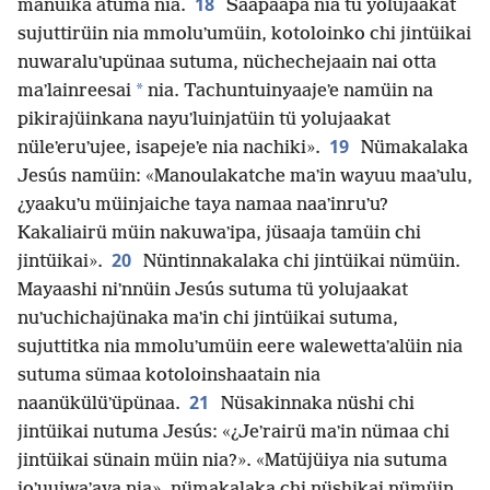
18
manüika atuma nia.
Saapaapa nia tü yolujaakat
sujuttirüin nia mmoluʼumüin, kotoloinko chi jintüikai
nuwaraluʼupünaa sutuma, nüchechejaain nai otta
*
maʼlainreesai
nia. Tachuntuinyaajeʼe namüin na
pikirajüinkana nayuʼluinjatüin tü yolujaakat
19
nüleʼeruʼujee, isapejeʼe nia nachiki».
Nümakalaka
Jesús namüin: «Manoulakatche maʼin wayuu maaʼulu,
¿yaakuʼu müinjaiche taya namaa naaʼinruʼu?
Kakaliairü müin nakuwaʼipa, jüsaaja tamüin chi
20
jintüikai».
Nüntinnakalaka chi jintüikai nümüin.
Mayaashi niʼnnüin Jesús sutuma tü yolujaakat
nuʼuchichajünaka maʼin chi jintüikai sutuma,
sujuttitka nia mmoluʼumüin eere walewettaʼalüin nia
sutuma sümaa kotoloinshaatain nia
21
naanükülüʼüpünaa.
Nüsakinnaka nüshi chi
jintüikai nutuma Jesús: «¿Jeʼrairü maʼin nümaa chi
jintüikai sünain müin nia?». «Matüjüiya nia sutuma
joʼuuiwaʼaya nia», nümakalaka chi nüshikai nümüin.