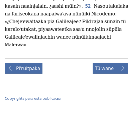
52
kasain naainjalain, ¿aashi müin?».
Nasoutakalaka
na fariseokana naapaiwaʼaya nünüiki Nicodemo:
«¿Chejeʼewaitaaka pia Galileajee? Pikirajaa sünain tü
karaloʼutakat, piyaawateetka saaʼu nnojolin süpüla
Galileajeʼewalinjachin wanee nünüikimaajachi
Maleiwa».
Piʼrüitpaka
Tü wane
Copyrights para esta publicación