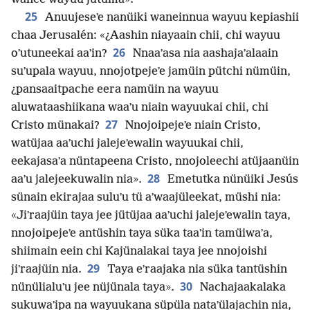
25
Anuujeseʼe nanüiki waneinnua wayuu kepiashii
chaa Jerusalén: «¿Aashin niayaain chii, chi wayuu
26
oʼutuneekai aaʼin?
Nnaaʼasa nia aashajaʼalaain
suʼupala wayuu, nnojotpejeʼe jamüin pütchi nümüin,
¿pansaaitpache eera namüin na wayuu
aluwataashiikana waaʼu niain wayuukai chii, chi
27
Cristo münakai?
Nnojoipejeʼe niain Cristo,
watüjaa aaʼuchi jalejeʼewalin wayuukai chii,
eekajasaʼa nüntapeena Cristo, nnojoleechi atüjaanüin
28
aaʼu jalejeekuwalin nia».
Emetutka nünüiki Jesús
sünain ekirajaa suluʼu tü aʼwaajüleekat, müshi nia:
«Jiʼraajüin taya jee jütüjaa aaʼuchi jalejeʼewalin taya,
nnojoipejeʼe antüshin taya süka taaʼin tamüiwaʼa,
shiimain eein chi Kajünalakai taya jee nnojoishi
29
jiʼraajüin nia.
Taya eʼraajaka nia süka tantüshin
30
nünülialuʼu jee nüjünala taya».
Nachajaakalaka
sukuwaʼipa na wayuukana süpüla nataʼülajachin nia,