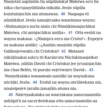
Nnojotsü aapünüin tia nüpülainkat Maleiwa soʼu tia
süka choʼujaayülüinña nükalia Jesús süpüla
40
kojutuinjachin nia atumawaa.
Naapapa tü
nünüikikat Jesús namajiraaka waneinnua wayuu:
«Shiimainjaʼa maʼin niain chi Nünüikimaajachikai
41
Maleiwa, chi antajachikai anülia».
Otta eeshii na
wayuu makana: «¿Niainjaʼa eera nia Cristo?». Eepejeʼe
na makana anüiki: «¿Aashin nnojolin süpüla
42
Galileajeʼewalin chi Cristokai?
Mataasü
süküjünakai suluʼu tü Karaloʼuta Nüchikimaajatkat
Maleiwa, nülüin David chi Cristokai jee joʼuuinjachin
43
nia chaa Belén, tü pueulo eejeʼewaire David».
Nnojotkalaka wanaawain nanüiki na wayuukana
44
nüchiki Jesús.
Eeshii na wayuu ataʼüleekana nia,
nnojoipejeʼe jaralin jamajüin atuma nia.
45
Naleʼejaakalaka na waariakana namaʼanamüin
nekiipüʼü na sacerdotekana otta namaʼanamüin na