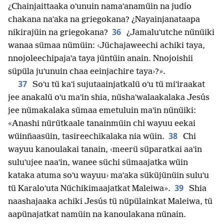
¿Chainjaittaaka oʼunuin namaʼanamüin na judío
chakana naʼaka na griegokana? ¿Nayainjanataapa
36
nikirajüin na griegokana?
¿Jamaluʼutche nünüiki
wanaa sümaa nümüin: ‹Jüchajaweechi achiki taya,
nnojoleechipajaʼa taya jüntüin anain. Nnojoishii
süpüla juʼunuin chaa eeinjachire taya›?».
37
Soʼu tü kaʼi sujutaainjatkalü oʼu tü miʼiraakat
jee anakalü oʼu maʼin shia, nüshaʼwalaakalaka Jesús
jee nümakalaka sümaa emetuluin maʼin nünüiki:
«Anashi nürütkaale tanainmüin chi wayuu eekai
38
wüinñaasüin, tasireechikalaka nia wüin.
Chi
wayuu kanoulakai tanain, ‹meerü süparatkai aaʼin
suluʼujee naaʼin, wanee süchi sümaajatka wüin
kataka atuma soʼu wayuu› maʼaka süküjünüin suluʼu
39
tü Karaloʼuta Nüchikimaajatkat Maleiwa».
Shia
naashajaaka achiki Jesús tü nüpülainkat Maleiwa, tü
aapünajatkat namüin na kanoulakana nünain.