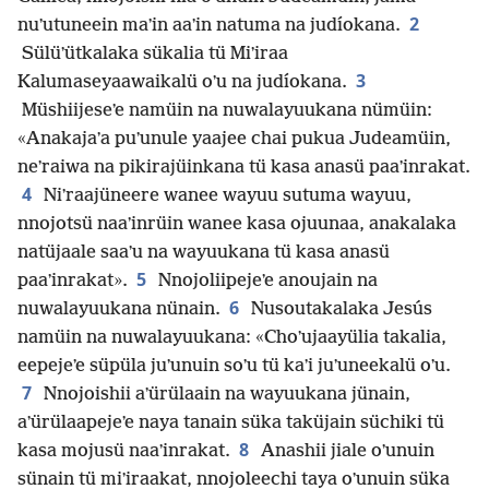
2
nuʼutuneein maʼin aaʼin natuma na judíokana.
Sülüʼütkalaka sükalia tü Miʼiraa
3
Kalumaseyaawaikalü oʼu na judíokana.
Müshiijeseʼe namüin na nuwalayuukana nümüin:
«Anakajaʼa puʼunule yaajee chai pukua Judeamüin,
neʼraiwa na pikirajüinkana tü kasa anasü paaʼinrakat.
4
Niʼraajüneere wanee wayuu sutuma wayuu,
nnojotsü naaʼinrüin wanee kasa ojuunaa, anakalaka
natüjaale saaʼu na wayuukana tü kasa anasü
5
paaʼinrakat».
Nnojoliipejeʼe anoujain na
6
nuwalayuukana nünain.
Nusoutakalaka Jesús
namüin na nuwalayuukana: «Choʼujaayülia takalia,
eepejeʼe süpüla juʼunuin soʼu tü kaʼi juʼuneekalü oʼu.
7
Nnojoishii aʼürülaain na wayuukana jünain,
aʼürülaapejeʼe naya tanain süka taküjain süchiki tü
8
kasa mojusü naaʼinrakat.
Anashii jiale oʼunuin
sünain tü miʼiraakat, nnojoleechi taya oʼunuin süka