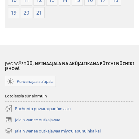
19
20
21
®
JW.ORG
/ TÜÜ, NEʼINAAJALA NA AKÜJALIIKANA PÜTCHI NÜCHIKI
JEHOVÁ
Puʼwanajaa suʼupaʼa
Lotoleesia sünainmüin
Puchunta puwaraijaanüin aaʼu
Jalain wanee outkajawaa
(abre
una
Jalain wanee outkajawaa miyoʼu apünüinka kaʼi
(abre
nueva