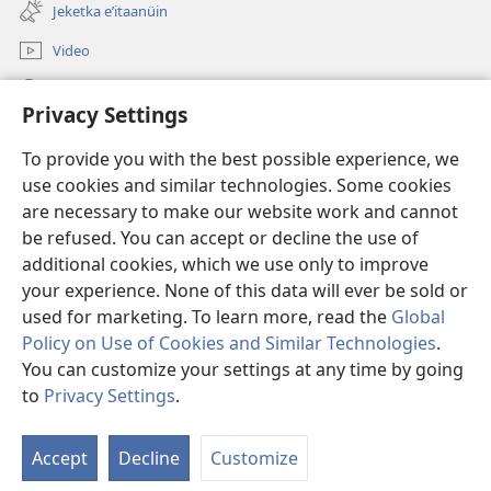
una
ventana)
Jeketka eʼitaanüin
nueva
ventana)
Video
Püchajaa suluʼu JW.ORG
Privacy Settings
Püsülajeere nneerü
(abre
To provide you with the best possible experience, we
una
use cookies and similar technologies. Some cookies
nueva
PÜTCHIPÜLEE SULUʼUKA INTERNET sutuma Watchtower
are necessary to make our website work and cannot
(abre
ventana)
be refused. You can accept or decline the use of
una
®
JW Hub
nueva
additional cookies, which we use only to improve
(abre
ventana)
una
your experience. None of this data will ever be sold or
nueva
used for marketing. To learn more, read the
Global
ventana)
Policy on Use of Cookies and Similar Technologies
.
You can customize your settings at any time by going
Copyright
© 2026 Watch Tower Bible and Tract Society of Pennsylvania.
CONDICIONES DE USO
|
POLÍTICA DE PRIVACIDAD
|
to
Privacy Settings
.
Mo
CONFIGURACIÓN DE PRIVACIDAD
ín
Accept
Decline
Customize