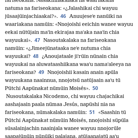
fariseokana. Nasakinnakalaka na waariakana
natuma na fariseokana: «¿Jalashikai chi wayuu
46
jüsaajüinjachiaakai?».
Anuujeseʼe nanüiki na
waariakana namüin: «Nnojoishi eeichin wanee wayuu
eekai nütüjain maʼin ekirajaa maʼaka naaʼin chia
47
wayuukai».
Nasoutakalaka na fariseokana
namüin: «¿Jimeejünataaka neʼe nutuma chia
48
wayuukai?
¿Anoujataale jiʼrüin nünain chia
wayuukai na aluwataashiikana waaʼu namaʼaleeya na
49
fariseokana?
Nnojoishii kasain anain apüla
wayuukana naainnua, nnojotsü natüjaain aaʼu tü
50
Pütchi Aapünakat nümüin Moisés».
Nusoutakalaka Nicodemo, chi wayuu chajachikai
aashajaain paala nümaa Jesús, napüshi nia na
51
fariseokana, nümakalaka namüin:
«Saashin tü
Pütchi Aapünakat nümüin Moisés, nnojoishi süpüla
süsalainjachin naainjala wanee wayuu nnojorüle
saapajünüin nünüiki palajana, atüjaanajatü aaʼu