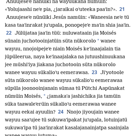
Anuujeseʼe nanüiki na wayuukana nümüin:
21
«Yolujaashi neʼe pia, ¿jaraikai oʼuteeka paaʼin?».
Anuujeseʼe nünüiki Jesús namüin: «Waneesia neʼe tü
kasa taaʼinrakat juʼupala, ponopejeʼe maʼin shia jaaʼin.
22
Jülüjataa jaaʼin tüü: nuluwataain jia Moisés
*
sünain juchotooinjatüin süta nükorolo
wanee
wayuu, nnojoipejeʼe niain Moisés keʼinaajalain tia
jüpüleerua, naya keʼinaajalaka na jutuushinuukana
jee müshiʼiya jiakana juchotooin süta nükorolo
23
wanee wayuu sükalioʼu eemerawaa.
Jiʼyotoole
süta nükorolo wanee wayuu sükalioʼu eemerawaa
süpüla joonooinjanain sümaa tü Pütchi Aapünakat
*
nümüin Moisés,
¿jamakaʼa jashichika jia tamüin
süka taawaleʼerüin sükalioʼu eemerawaa wanee
24
wayuu eekai ayuulin?
Nnojo jiyoujain wanee
wayuu saaʼujee tü sukuwaʼipakat juʼupala, lotuinjatü
sukuwaʼipa tü jaaʼinrakat kasalajanainjatpa saainjala
wanee wayuu jutuma».