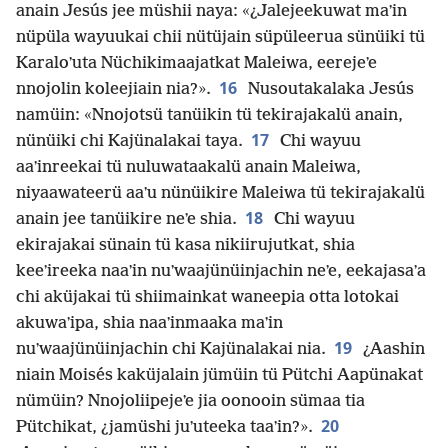
anain Jesús jee müshii naya: «¿Jalejeekuwat maʼin
nüpüla wayuukai chii nütüjain süpüleerua sünüiki tü
Karaloʼuta Nüchikimaajatkat Maleiwa, eerejeʼe
16
nnojolin koleejiain nia?».
Nusoutakalaka Jesús
namüin: «Nnojotsü tanüikin tü tekirajakalü anain,
17
nünüiki chi Kajünalakai taya.
Chi wayuu
aaʼinreekai tü nuluwataakalü anain Maleiwa,
niyaawateerü aaʼu nünüikire Maleiwa tü tekirajakalü
18
anain jee tanüikire neʼe shia.
Chi wayuu
ekirajakai sünain tü kasa nikiirujutkat, shia
keeʼireeka naaʼin nuʼwaajünüinjachin neʼe, eekajasaʼa
chi aküjakai tü shiimainkat waneepia otta lotokai
akuwaʼipa, shia naaʼinmaaka maʼin
19
nuʼwaajünüinjachin chi Kajünalakai nia.
¿Aashin
niain Moisés kaküjalain jümüin tü Pütchi Aapünakat
nümüin? Nnojoliipejeʼe jia oonooin sümaa tia
20
Pütchikat, ¿jamüshi juʼuteeka taaʼin?».