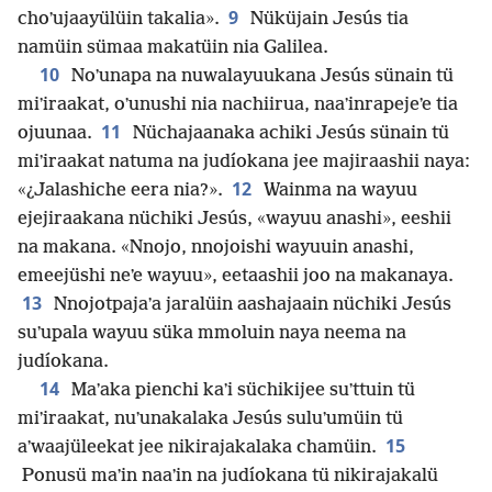
9
choʼujaayülüin takalia».
Nüküjain Jesús tia
namüin sümaa makatüin nia Galilea.
10
Noʼunapa na nuwalayuukana Jesús sünain tü
miʼiraakat, oʼunushi nia nachiirua, naaʼinrapejeʼe tia
11
ojuunaa.
Nüchajaanaka achiki Jesús sünain tü
miʼiraakat natuma na judíokana jee majiraashii naya:
12
«¿Jalashiche eera nia?».
Wainma na wayuu
ejejiraakana nüchiki Jesús, «wayuu anashi», eeshii
na makana. «Nnojo, nnojoishi wayuuin anashi,
emeejüshi neʼe wayuu», eetaashii joo na makanaya.
13
Nnojotpajaʼa jaralüin aashajaain nüchiki Jesús
suʼupala wayuu süka mmoluin naya neema na
judíokana.
14
Maʼaka pienchi kaʼi süchikijee suʼttuin tü
miʼiraakat, nuʼunakalaka Jesús suluʼumüin tü
15
aʼwaajüleekat jee nikirajakalaka chamüin.
Ponusü maʼin naaʼin na judíokana tü nikirajakalü