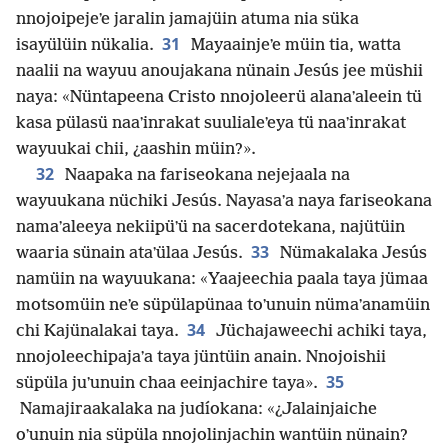
nnojoipejeʼe jaralin jamajüin atuma nia süka
31
isayülüin nükalia.
Mayaainjeʼe müin tia, watta
naalii na wayuu anoujakana nünain Jesús jee müshii
naya: «Nüntapeena Cristo nnojoleerü alanaʼaleein tü
kasa pülasü naaʼinrakat suulialeʼeya tü naaʼinrakat
wayuukai chii, ¿aashin müin?».
32
Naapaka na fariseokana nejejaala na
wayuukana nüchiki Jesús. Nayasaʼa naya fariseokana
namaʼaleeya nekiipüʼü na sacerdotekana, najütüin
33
waaria sünain ataʼülaa Jesús.
Nümakalaka Jesús
namüin na wayuukana: «Yaajeechia paala taya jümaa
motsomüin neʼe süpülapünaa toʼunuin nümaʼanamüin
34
chi Kajünalakai taya.
Jüchajaweechi achiki taya,
nnojoleechipajaʼa taya jüntüin anain. Nnojoishii
35
süpüla juʼunuin chaa eeinjachire taya».
Namajiraakalaka na judíokana: «¿Jalainjaiche
oʼunuin nia süpüla nnojolinjachin wantüin nünain?