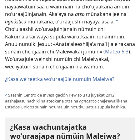
nayaawatüin saaʼu wainmain na choʼujaakana amüin
noʼuraajüinjanain. Akaʼaya na
ateo
münakana jee na
agnóstico
münakana, oʼuraajüshii nayayaʼasaʼa.
*
Choʼujaashii woʼuraajüinjanain nümüin chi
Kakumalakai waya süpüla warütkaain nünainmüin.
Anuu nünüiki Jesuu: «Anataʼaleeshiijaʼa maʼi jia eʼrakana
sünain cheʼojaain chi Maleiwakai jümüin» (
Mateo 5:3
).
Woʼuraajüle weinshi nümüin chi Maleiwakai,
weeʼiyatüin sünain choʼujaain nia wamüin.
¿Kasa weʼreetka woʼuraajüle nümüin Maleiwa?
^
Saashin Centro de Investigación Pew soʼu tü juyakat 2012,
aashajaasü nachiki na ateokana otta na
agnóstico
chejeʼewaliikana
Estados Unidos sünain noʼuraajüin noʼutku uatua süpüla kashika.
¿Kasa wachuntajatka
woʼuraajapa nümüin Maleiwa?