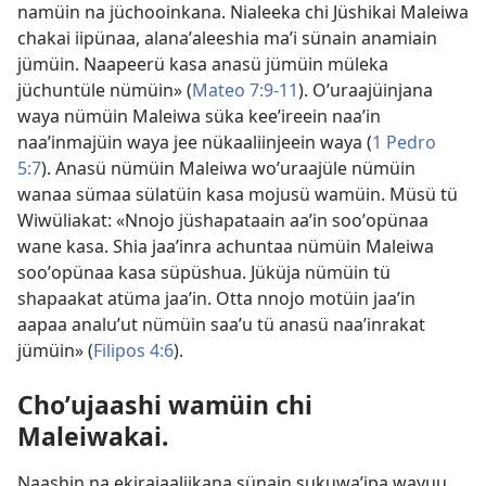
namüin na jüchooinkana. Nialeeka chi Jüshikai Maleiwa
chakai iipünaa, alanaʼaleeshia maʼi sünain anamiain
jümüin. Naapeerü kasa anasü jümüin müleka
jüchuntüle nümüin» (
Mateo 7:9-11
). Oʼuraajüinjana
waya nümüin Maleiwa süka keeʼireein naaʼin
naaʼinmajüin waya jee nükaaliinjeein waya (
1 Pedro
5:7
). Anasü nümüin Maleiwa woʼuraajüle nümüin
wanaa sümaa sülatüin kasa mojusü wamüin. Müsü tü
Wiwüliakat: «Nnojo jüshapataain aaʼin sooʼopünaa
wane kasa. Shia jaaʼinra achuntaa nümüin Maleiwa
sooʼopünaa kasa süpüshua. Jüküja nümüin tü
shapaakat atüma jaaʼin. Otta nnojo motüin jaaʼin
aapaa analuʼut nümüin saaʼu tü anasü naaʼinrakat
jümüin» (
Filipos 4:6
).
Choʼujaashi wamüin chi
Maleiwakai.
Naashin na ekirajaaliikana sünain sukuwaʼipa wayuu,