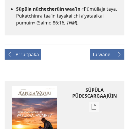
Süpüla nüchecherüin waaʼin
«Pümüliaja taya.
Pükatchinra taaʼin tayakai chi aʼyataaikai
pümüin» (Salmo 86:16,
TNM
).
Piʼrüitpaka
Tü wane
SÜPÜLA
PÜDESCARGAAJÜIN
Opciones
de
descarga