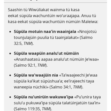
Saashin tü Wiwüliakat wainma tü kasa
eekat süpüla wachuntüin woʼuraajapa. Anuu tü
kasa eekat süpüla wachuntüin nümüin Maleiwa:
Süpüla motuin naaʼin waainjala
«Nnojotsü
tounjulajüin puulia tü taainjalakat» (Salmo
32:5,
TNM
).
Süpüla waapüin analuʼut nümüin
«Anashaatasü aapaa analuʼut nümüin Jeʼwaa»
(Salmo 92:1,
TNM
).
Süpüla waʼwaajüin nia
«Taʼwaajeechi Jeʼwaa
süpüla kaʼikat süpüshuaʼa; eeʼirajeechi taya
waneepia nüchiki» (Salmo 34:1,
TNM
).
Süpüla nuʼunirüin wakuwaʼipa
«Puʼunira taya
suluʼu pukuwaʼipa süpüla talatüinjatüin taaʼin»
(Salmo 119:35,
TNM
).