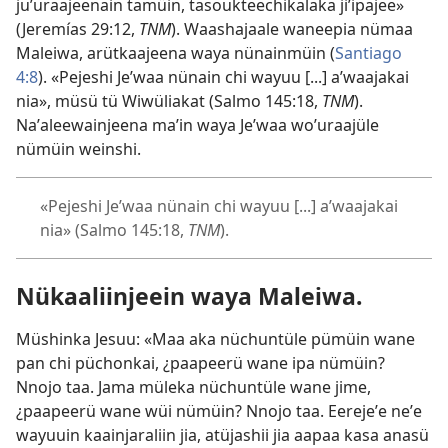
juʼuraajeenain tamüin, tasoukteechikalaka jiʼipajee»
(Jeremías 29:12,
TNM
). Waashajaale waneepia nümaa
Maleiwa, arütkaajeena waya nünainmüin (
Santiago
4:8
). «Pejeshi Jeʼwaa nünain chi wayuu [...] aʼwaajakai
nia», müsü tü Wiwüliakat (Salmo 145:18,
TNM
).
Naʼaleewainjeena maʼin waya Jeʼwaa woʼuraajüle
nümüin weinshi.
«Pejeshi Jeʼwaa nünain chi wayuu [...] aʼwaajakai
nia» (Salmo 145:18,
TNM
).
Nükaaliinjeein waya Maleiwa.
Müshinka Jesuu: «Maa aka nüchuntüle pümüin wane
pan chi püchonkai, ¿paapeerü wane ipa nümüin?
Nnojo taa. Jama müleka nüchuntüle wane jime,
¿paapeerü wane wüi nümüin? Nnojo taa. Eerejeʼe neʼe
wayuuin kaainjaraliin jia, atüjashii jia aapaa kasa anasü