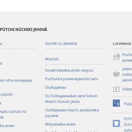
 PÜTCHI NÜCHIKI JEHOVÁ
ua
Süchiki tü alatakat
Lotoleesia
Puch
Wachiki
puwar
ua
Jalai
Süsakirawaika anain wayuu
outka
(abre
Puchunta puwaraijaanüin aaʼu
apünü
ein otta ounejaaya
una
Outkajawaa
nueva
Vide
ventana)
 pütchi
Tü Outkajawaakat eere Sotuin
Waaʼin Outuin Jesús
a
Püsü
(abre
Outkajawaa miyo’u aainjünaka
njatü sünain tü
una
juyawai
at
nueva
PÜT
ventana)
Waʼyataaka anain
SUL
tka anain
(abre
sut