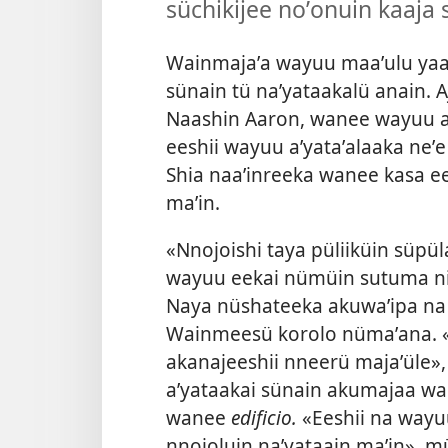
süchikijee noʼonuin kaaja 
Wainmajaʼa wayuu maaʼulu yaa 
sünain tü naʼyataakalü anain. A
Naashin Aaron, wanee wayuu a
eeshii wayuu aʼyataʼalaaka neʼ
Shia naaʼinreeka wanee kasa e
maʼin.
«Nnojoishi taya püliiküin süpül
wayuu eekai nümüin sutuma ni
Naya nüshateeka akuwaʼipa na o
Wainmeesü korolo nümaʼana. «N
akanajeeshii nneerü majaʼüle
aʼyataakai sünain akumajaa wa
wanee
edificio.
«Eeshii na way
nnojoluin naʼyataain maʼin», 