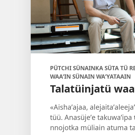
PÜTCHI SÜNAINKA SÜTA TÜ R
WAAʼIN SÜNAIN WAʼYATAAIN
Talatüinjatü waa
«Aishaʼajaa, alejaitaʼaleej
tüü. Anasüjeʼe takuwaʼipa
nnojotka müliain atuma ta