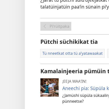
talatüinjatüin paaʼin sünain piʼ
Piʼrüitpaka
Pütchi süchikikat tia
Tü nneetkat otta tü aʼyatawaakat
Kamalainjeeria pümüin 
¡EEJA WAAʼIN!
Aneechi pia: Süpüla 
¿Jamüshi süpüla sükaalin
pünneetse?