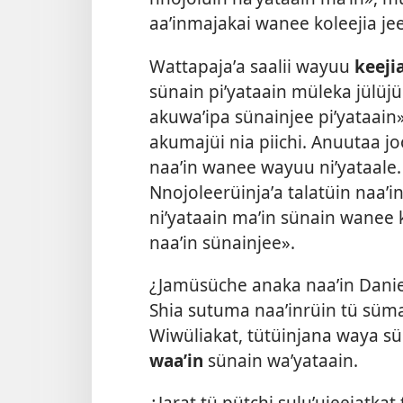
aaʼinmajakai wanee koleejia je
Wattapajaʼa saalii wayuu
keeji
sünain piʼyataain müleka jülü
akuwaʼipa sünainjee piʼyataain
akumajüi nia piichi. Anuutaa j
naaʼin wanee wayuu niʼyataale. 
Nnojoleerüinjaʼa talatüin naa
niʼyataain maʼin sünain wanee k
naaʼin sünainjee».
¿Jamüsüche anaka naaʼin Daniel
Shia sutuma naaʼinrüin tü süma
Wiwüliakat, tütüinjana waya sü
waaʼin
sünain waʼyataain.
¿Jarat tü pütchi suluʼujeejatkat