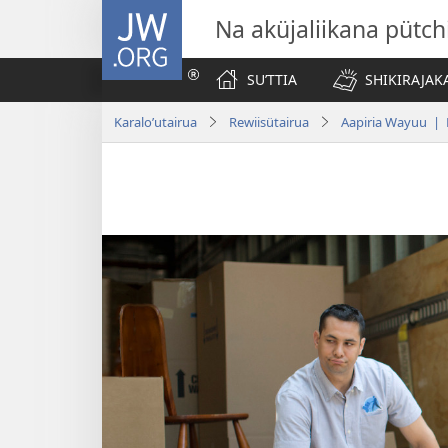
JW.ORG
Na aküjaliikana pütch
SUʼTTIA
SHIKIRAJAK
Karaloʼutairua
Rewiisütairua
Aapiria Wayuu | 