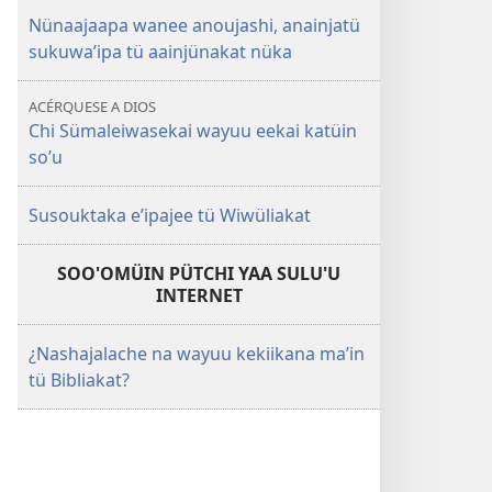
Nünaajaapa wanee anoujashi, anainjatü
sukuwaʼipa tü aainjünakat nüka
ACÉRQUESE A DIOS
Chi Sümaleiwasekai wayuu eekai katüin
soʼu
Susouktaka eʼipajee tü Wiwüliakat
SOO'OMÜIN PÜTCHI YAA SULU'U
INTERNET
¿Nashajalache na wayuu kekiikana maʼin
tü Bibliakat?