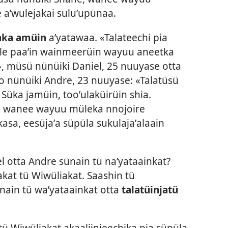
e aʼwulejakai suluʼupünaa.
aka amüin
aʼyatawaa. «Talateechi pia
jüle paaʼin wainmeerüin wayuu aneetka
», müsü nünüiki Daniel, 25 nuuyase otta
oo nünüiki Andre, 23 nuuyase: «Talatüsü
Süka jamüin, tooʼulaküirüin shia.
ʼin wanee wayuu müleka nnojoire
asa, eesüjaʼa süpüla sukulajaʼalaain
 otta Andre sünain tü naʼyataainkat?
kat tü Wiwüliakat. Saashin tü
nain tü waʼyataainkat otta
talatüinjatü
 tü Wiwüliakat akaaliinjeechika pia süpüla