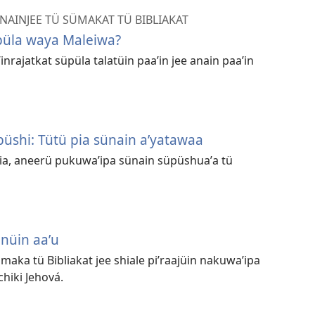
NAINJEE TÜ SÜMAKAT TÜ BIBLIAKAT
püla waya Maleiwa?
nrajatkat süpüla talatüin paaʼin jee anain paaʼin
üshi: Tütü pia sünain aʼyatawaa
 pia, aneerü pukuwaʼipa sünain süpüshuaʼa tü
nüin aaʼu
maka tü Bibliakat jee shiale piʼraajüin nakuwaʼipa
chiki Jehová.