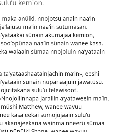
suluʼu kemion.
maka anüiki, nnojotsü anain naaʼin
jaʼlajüsü maʼin naaʼin sutumasan.
ʼyataakai sünain akumajaa kemion,
e sooʼopünaa naaʼin sünain wanee kasa.
eka walaain sümaa nnojoluin naʼyataain
a taʼyataashaatainjachin maʼin», eeshi
ʼyataain sünain nüpanaajüin jawatüsü.
juʼitakana suluʼu telewisoot.
nojoliinnapa jaraliin aʼyataweein maʼin,
», müshi Matthew, wanee wayuu
nee kasa eekai sumojujaain suluʼu
uu akanajeekana wainma nneerü sümaa
müsü nünüiki Shane, wanee wayuu