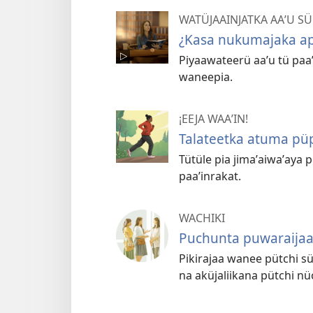
WATÜJAAINJATKA AAʼU SÜ
¿Kasa nukumajaka a
Piyaawateerü aaʼu tü paaʼi
waneepia.
¡EEJA WAAʼIN!
Talateetka atuma püp
Tütüle pia jimaʼaiwaʼaya
paaʼinrakat.
WACHIKI
Puchunta puwaraijaa
Pikirajaa wanee pütchi sü
na aküjaliikana pütchi nü