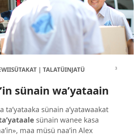
EWIISÜTAKAT | TALATÜINJATÜ
ʼin sünain waʼyataain
aʼa taʼyataaka sünain aʼyatawaakat
taʼyataale
sünain wanee kasa
aʼin», maa müsü naaʼin Alex