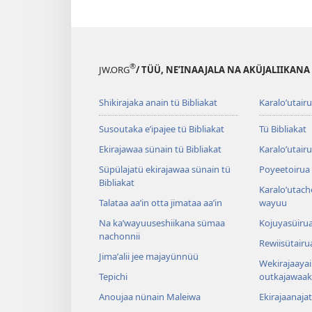
®
JW.ORG
/ TÜÜ, NEʼINAAJALA NA AKÜJALIIKANA
Shikirajaka anain tü Bibliakat
Karaloʼutair
Susoutaka eʼipajee tü Bibliakat
Tü Bibliakat
Ekirajawaa sünain tü Bibliakat
Karaloʼutair
Süpülajatü ekirajawaa sünain tü
Poyeetoirua
Bibliakat
Karaloʼutach
Talataa aaʼin otta jimataa aaʼin
wayuu
Na kaʼwayuuseshiikana sümaa
Kojuyasüirua
nachonnii
Rewiisütairu
Jimaʼalii jee majayünnüü
Wekirajaayai
Tepichi
outkajawaak
Anoujaa nünain Maleiwa
Ekirajaanaja