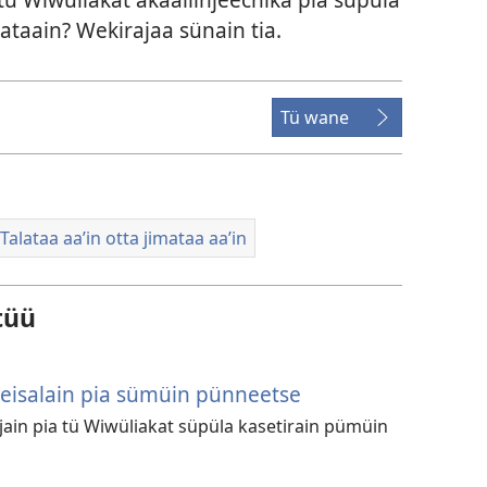
yataain? Wekirajaa sünain tia.
Tü wane
Talataa aaʼin otta jimataa aaʼin
tüü
keisalain pia sümüin pünneetse
jain pia tü Wiwüliakat süpüla kasetirain pümüin