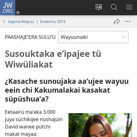
JW.ORG
Süpüla
pikerotüin
Cambiar
Püchajaa
JAʼ
(abre
idioma
suluʼu
ME
Aapiria Wayuu | Eneeroʼu 2015
una
del sitio
JW.ORG
nueva
PAASHAJEʼERA SULUʼU
ventana)
Susouktaka eʼipajee tü
Wiwüliakat
¿Kasache sunoujaka aaʼujee wayuu
eein chi Kakumalakai kasakat
süpüshuaʼa?
Eetaairü maʼaka 3.000
juya süchikijee nüshajüin
David wanee pütchi
makat mayaa: