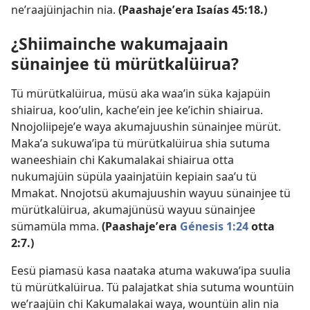
neʼraajüinjachin nia.
(Paashajeʼera
Isaías 45:18
.)
¿Shiimainche wakumajaain
sünainjee tü mürütkalüirua?
Tü mürütkalüirua, müsü aka waaʼin süka kajapüin
shiairua, kooʼulin, kacheʼein jee keʼichin shiairua.
Nnojoliipejeʼe waya akumajuushin sünainjee mürüt.
Makaʼa sukuwaʼipa tü mürütkalüirua shia sutuma
waneeshiain chi Kakumalakai shiairua otta
nukumajüin süpüla yaainjatüin kepiain saaʼu tü
Mmakat. Nnojotsü akumajuushin wayuu sünainjee tü
mürütkalüirua, akumajünüsü wayuu sünainjee
sümamüla mma.
(Paashajeʼera
Génesis 1:24
otta
2:7.)
Eesü piamasü kasa naataka atuma wakuwaʼipa suulia
tü mürütkalüirua. Tü palajatkat shia sutuma wountüin
weʼraajüin chi Kakumalakai waya, wountüin alin nia