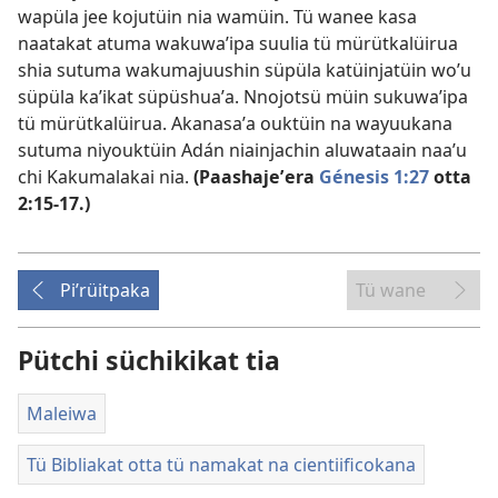
wapüla jee kojutüin nia wamüin. Tü wanee kasa
naatakat atuma wakuwaʼipa suulia tü mürütkalüirua
shia sutuma wakumajuushin süpüla katüinjatüin woʼu
süpüla kaʼikat süpüshuaʼa. Nnojotsü müin sukuwaʼipa
tü mürütkalüirua. Akanasaʼa ouktüin na wayuukana
sutuma niyouktüin Adán niainjachin aluwataain naaʼu
chi Kakumalakai nia.
(Paashajeʼera
Génesis 1:27
otta
2:15-17.)
Piʼrüitpaka
Tü wane
Pütchi süchikikat tia
Maleiwa
Tü Bibliakat otta tü namakat na cientiificokana