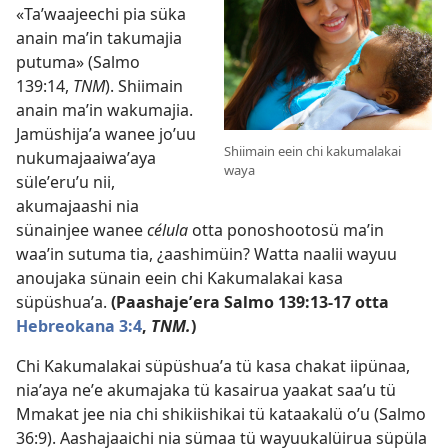
«Taʼwaajeechi pia süka
anain maʼin takumajia
putuma» (
Salmo
139:14
,
TNM
). Shiimain
anain maʼin wakumajia.
Jamüshijaʼa wanee joʼuu
Shiimain eein chi kakumalakai
nukumajaaiwaʼaya
waya
süleʼeruʼu nii,
akumajaashi nia
sünainjee wanee
célula
otta ponoshootosü maʼin
waaʼin sutuma tia, ¿aashimüin? Watta naalii wayuu
anoujaka sünain eein chi Kakumalakai kasa
süpüshuaʼa.
(Paashajeʼera
Salmo 139:13-17
otta
Hebreokana 3:4
,
TNM.
)
Chi Kakumalakai süpüshuaʼa tü kasa chakat iipünaa,
niaʼaya neʼe akumajaka tü kasairua yaakat saaʼu tü
Mmakat jee nia chi shikiishikai tü kataakalü oʼu (
Salmo
36:9
). Aashajaaichi nia sümaa tü wayuukalüirua süpüla