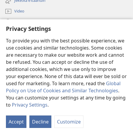
Jeketka eʼitaanüin
nueva
ventana)
Video
Püchajaa suluʼu JW.ORG
Privacy Settings
Püsülajeere nneerü
(abre
To provide you with the best possible experience, we
una
use cookies and similar technologies. Some cookies
nueva
PÜTCHIPÜLEE SULUʼUKA INTERNET sutuma Watchtower
are necessary to make our website work and cannot
(abre
ventana)
be refused. You can accept or decline the use of
una
®
JW Hub
nueva
additional cookies, which we use only to improve
(abre
ventana)
una
your experience. None of this data will ever be sold or
nueva
used for marketing. To learn more, read the
Global
ventana)
Policy on Use of Cookies and Similar Technologies
.
You can customize your settings at any time by going
Copyright
© 2026 Watch Tower Bible and Tract Society of Pennsylvania.
CONDICIONES DE USO
|
POLÍTICA DE PRIVACIDAD
|
to
Privacy Settings
.
Mo
CONFIGURACIÓN DE PRIVACIDAD
ín
Accept
Decline
Customize