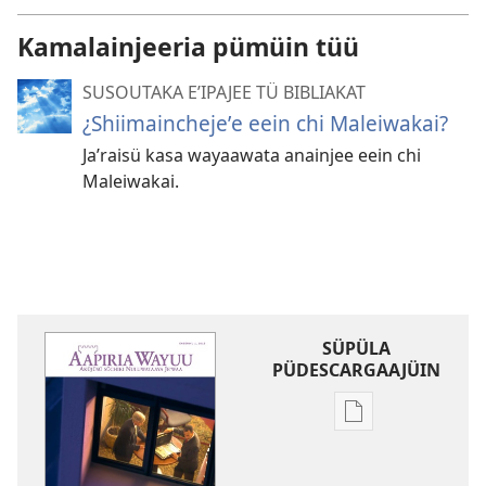
Kamalainjeeria pümüin tüü
SUSOUTAKA EʼIPAJEE TÜ BIBLIAKAT
¿Shiimainchejeʼe eein chi Maleiwakai?
Jaʼraisü kasa wayaawata anainjee eein chi
Maleiwakai.
SÜPÜLA
PÜDESCARGAAJÜIN
Opciones
de
descarga