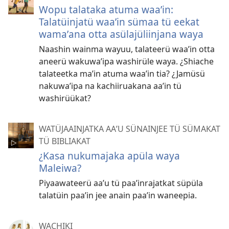
Wopu talataka atuma waaʼin:
Talatüinjatü waaʼin sümaa tü eekat
wamaʼana otta asülajüliinjana waya
Naashin wainma wayuu, talateerü waaʼin otta
aneerü wakuwaʼipa washirüle waya. ¿Shiache
talateetka maʼin atuma waaʼin tia? ¿Jamüsü
nakuwaʼipa na kachiiruakana aaʼin tü
washirüükat?
WATÜJAAINJATKA AAʼU SÜNAINJEE TÜ SÜMAKAT
TÜ BIBLIAKAT
¿Kasa nukumajaka apüla waya
Maleiwa?
Piyaawateerü aaʼu tü paaʼinrajatkat süpüla
talatüin paaʼin jee anain paaʼin waneepia.
WACHIKI