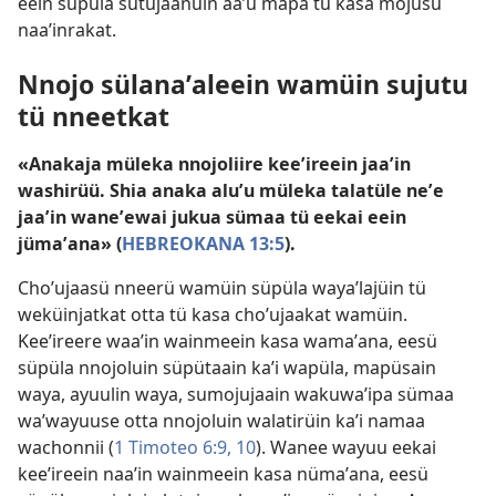
eein süpüla sütüjaanüin aaʼu mapa tü kasa mojusü
naaʼinrakat.
Nnojo sülanaʼaleein wamüin sujutu
tü nneetkat
«Anakaja müleka nnojoliire keeʼireein jaaʼin
washirüü. Shia anaka aluʼu müleka talatüle neʼe
jaaʼin waneʼewai jukua sümaa tü eekai eein
jümaʼana» (
HEBREOKANA 13:5
).
Choʼujaasü nneerü wamüin süpüla wayaʼlajüin tü
weküinjatkat otta tü kasa choʼujaakat wamüin.
Keeʼireere waaʼin wainmeein kasa wamaʼana, eesü
süpüla nnojoluin süpütaain kaʼi wapüla, mapüsain
waya, ayuulin waya, sumojujaain wakuwaʼipa sümaa
waʼwayuuse otta nnojoluin walatirüin kaʼi namaa
wachonnii (
1 Timoteo 6:9, 10
). Wanee wayuu eekai
keeʼireein naaʼin wainmeein kasa nümaʼana, eesü