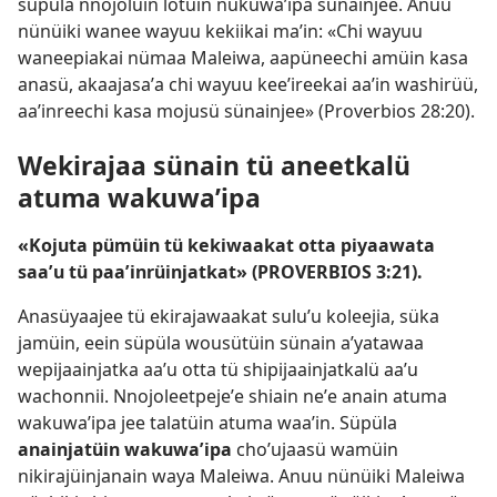
süpüla nnojoluin lotuin nukuwaʼipa sünainjee. Anuu
nünüiki wanee wayuu kekiikai maʼin: «Chi wayuu
waneepiakai nümaa Maleiwa, aapüneechi amüin kasa
anasü, akaajasaʼa chi wayuu keeʼireekai aaʼin washirüü,
aaʼinreechi kasa mojusü sünainjee» (
Proverbios 28:20
).
Wekirajaa sünain tü aneetkalü
atuma wakuwaʼipa
«Kojuta pümüin tü kekiwaakat otta piyaawata
saaʼu tü paaʼinrüinjatkat» (
PROVERBIOS 3:21
).
Anasüyaajee tü ekirajawaakat suluʼu koleejia, süka
jamüin, eein süpüla wousütüin sünain aʼyatawaa
wepijaainjatka aaʼu otta tü shipijaainjatkalü aaʼu
wachonnii. Nnojoleetpejeʼe shiain neʼe anain atuma
wakuwaʼipa jee talatüin atuma waaʼin. Süpüla
anainjatüin wakuwaʼipa
choʼujaasü wamüin
nikirajüinjanain waya Maleiwa. Anuu nünüiki Maleiwa