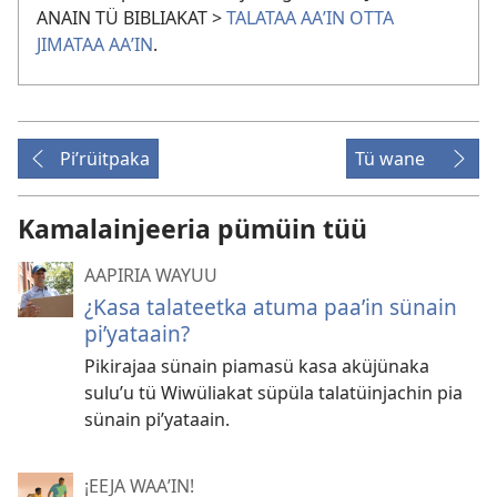
ANAIN TÜ BIBLIAKAT >
TALATAA AAʼIN OTTA
JIMATAA AAʼIN
.
Piʼrüitpaka
Tü wane
Kamalainjeeria pümüin tüü
AAPIRIA WAYUU
¿Kasa talateetka atuma paaʼin sünain
piʼyataain?
Pikirajaa sünain piamasü kasa aküjünaka
suluʼu tü Wiwüliakat süpüla talatüinjachin pia
sünain piʼyataain.
¡EEJA WAAʼIN!