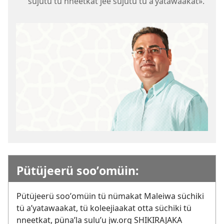
sujutu tü nneetkat jee sujutu tü aʼyatawaakat».
Pütüjeerü sooʼomüin:
Pütüjeerü sooʼomüin tü nümakat Maleiwa süchiki
tü aʼyatawaakat, tü koleejiaakat otta süchiki tü
nneetkat, pünaʼla suluʼu jw.org SHIKIRAJAKA