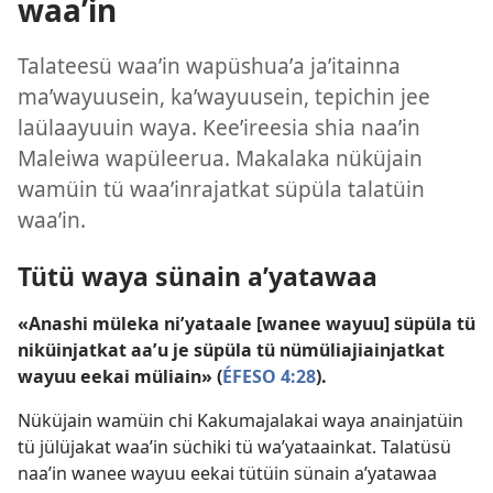
waaʼin
Talateesü waaʼin wapüshuaʼa jaʼitainna
maʼwayuusein, kaʼwayuusein, tepichin jee
laülaayuuin waya. Keeʼireesia shia naaʼin
Maleiwa wapüleerua. Makalaka nüküjain
wamüin tü waaʼinrajatkat süpüla talatüin
waaʼin.
Tütü waya sünain aʼyatawaa
«Anashi müleka niʼyataale [wanee wayuu] süpüla tü
niküinjatkat aaʼu je süpüla tü nümüliajiainjatkat
wayuu eekai müliain» (
ÉFESO 4:28
).
Nüküjain wamüin chi Kakumajalakai waya anainjatüin
tü jülüjakat waaʼin süchiki tü waʼyataainkat. Talatüsü
naaʼin wanee wayuu eekai tütüin sünain aʼyatawaa