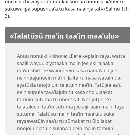
nüchiki chi wayuu oonookai sümaa nünüiki: «Aneerü
sukuwaʼipa süpüshuaʼa tü kasa naainjakat» (
Salmo 1:1-
3
).
«Talatüsü maʼin taaʼin maaʼulu»
Anuu nünüiki Kishore: «Eere kepiain taya, watta
saalii wayuu aʼyataaka maʼin jee ekirajaaka
maʼin shiiʼiree wainmeein kasa namaʼana jee
neʼnnaajüneein maʼin. Jaʼitairü nasaʼwatüin tia,
ayatüsia nnojoluin talatüin naaʼin. Tatüjaa aaʼu
eein süpüla tayaʼlajüin tü kasa choʼujaakat
tamüin sutuma tü nneetkat. Nnojotpejeʼe
talataleein taaʼin sutuma jee aijiraain maʼin taya
sutuma. Talatüsü maʼin taaʼin maaʼulu süka
tayaawatüin saaʼu tü sümakat tü Bibliakat
nnojoluinjatüin sülanaʼaleein maʼin tamüin