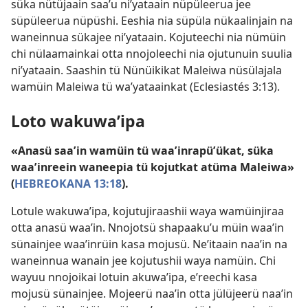
süka nütüjaain saaʼu niʼyataain nüpüleerua jee
süpüleerua nüpüshi. Eeshia nia süpüla nükaalinjain na
waneinnua sükajee niʼyataain. Kojuteechi nia nümüin
chi nülaamainkai otta nnojoleechi nia ojutunuin suulia
niʼyataain. Saashin tü Nünüikikat Maleiwa nüsülajala
wamüin Maleiwa tü waʼyataainkat (
Eclesiastés 3:13
).
Loto wakuwaʼipa
«Anasü saaʼin wamüin tü waaʼinrapüʼükat, süka
waaʼinreein waneepia tü kojutkat atüma Maleiwa»
(
HEBREOKANA 13:18
).
Lotule wakuwaʼipa, kojutujiraashii waya wamüinjiraa
otta anasü waaʼin. Nnojotsü shapaakuʼu müin waaʼin
sünainjee waaʼinrüin kasa mojusü. Neʼitaain naaʼin na
waneinnua wanain jee kojutushii waya namüin. Chi
wayuu nnojoikai lotuin akuwaʼipa, eʼreechi kasa
mojusü sünainjee. Mojeerü naaʼin otta jülüjeerü naaʼin