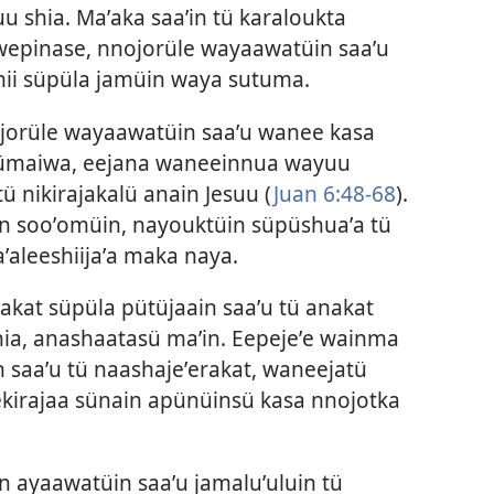
 shia. Maʼaka saaʼin tü karaloukta
wepinase, nnojorüle wayaawatüin saaʼu
hii süpüla jamüin waya sutuma.
ojorüle wayaawatüin saaʼu wanee kasa
sümaiwa, eejana waneeinnua wayuu
ü nikirajakalü anain Jesuu (
Juan 6:48-68
).
in sooʼomüin, nayouktüin süpüshuaʼa tü
aʼaleeshiijaʼa maka naya.
iakat süpüla pütüjaain saaʼu tü anakat
shia, anashaatasü maʼin. Eepejeʼe wainma
 saaʼu tü naashajeʼerakat, waneejatü
ekirajaa sünain apünüinsü kasa nnojotka
n ayaawatüin saaʼu jamaluʼuluin tü