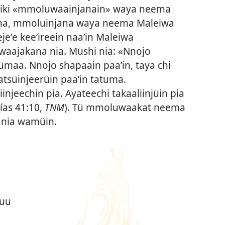
hiki «mmoluwaainjanain» waya neema
ana, mmoluinjana waya neema Maleiwa
ejeʼe keeʼireein naaʼin Maleiwa
aajakana nia. Müshi nia: «Nnojo
 pümaa. Nnojo shapaain paaʼin, taya chi
tsüinjeerüin paaʼin tatuma.
injeechin pia. Ayateechi takaaliinjüin pia
aías 41:10
,
TNM
). Tü mmoluwaakat neema
n nia wamüin.
yuu