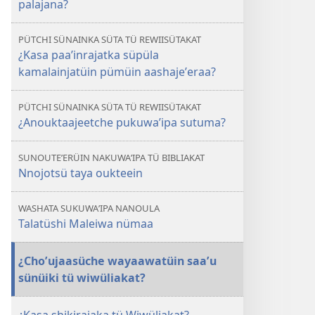
palajana?
PÜTCHI SÜNAINKA SÜTA TÜ REWIISÜTAKAT
¿Kasa paaʼinrajatka süpüla
kamalainjatüin pümüin aashajeʼeraa?
PÜTCHI SÜNAINKA SÜTA TÜ REWIISÜTAKAT
¿Anouktaajeetche pukuwaʼipa sutuma?
SUNOUTEʼERÜIN NAKUWAʼIPA TÜ BIBLIAKAT
Nnojotsü taya oukteein
WASHATA SUKUWAʼIPA NANOULA
Talatüshi Maleiwa nümaa
¿Choʼujaasüche wayaawatüin saaʼu
sünüiki tü wiwüliakat?