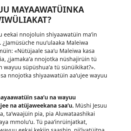
YUU MAYAAWATÜINKA
WIWÜLIAKAT?
u eekai nnojoluin shiyaawatüin maʼin
t. ¿Jamüsüche nuuʼulaaka Maleiwa
ümüin: «Nütüjaale saaʼu Maleiwa kasa
ia, ¿jamakaʼa nnojotka nüshajirüin tü
n wayuu süpüshuaʼa tü sünüikikat?».
sa nnojotka shiyaawatüin aaʼujee wayuu
nayaawatüin saaʼu na wayuu
 jee na atüjaweekana saaʼu.
Müshi Jesuu
, taʼwaajüin pia, pia Aluwataashikai
aya mmoluʼu. Tü paaʼinrüinjatkat,
wayuu eekai kekiin saashin, piiʼiyatüitpa