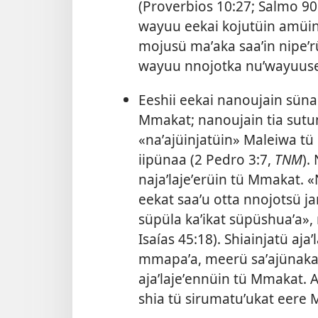
(
Proverbios 10:27;
Salmo 90
wayuu eekai kojutüin amüin
mojusü maʼaka saaʼin nipeʼ
wayuu nnojotka nuʼwayuuse
Eeshii eekai nanoujain sünai
Mmakat; nanoujain tia sutu
«naʼajüinjatüin» Maleiwa t
iipünaa (2 Pedro 3:7,
TNM
).
najaʼlajeʼerüin tü Mmakat. 
eekat saaʼu otta nnojotsü jar
süpüla kaʼikat süpüshuaʼa»,
Isaías 45:18
). Shiainjatü aj
mmapaʼa, meerü saʼajünakai 
ajaʼlajeʼennüin tü Mmakat. 
shia tü sirumatuʼukat eere M