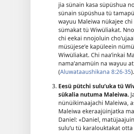
jia sünain kasa süpüshua no
sünain süpüshua tü tamapü
wayuu Maleiwa nükajee chi n
sümakat tü Wiwüliakat. Nno
chi eekai nnojoluin choʼuja
müsüjeseʼe kapüleein nümüi
Wiwüliakat. Chi naaʼinkai M
namaʼanamüin na wayuu atü
(
Aluwataaushikana 8:26-35
)
Eesü pütchi suluʼuka tü W
sükalia nutuma Maleiwa.
J
nünüikimaajachi Maleiwa, 
Maleiwa ekeraajüinjatka m
Daniel: «Daniel, matüjaajui
suluʼu tü karalouktakat ott