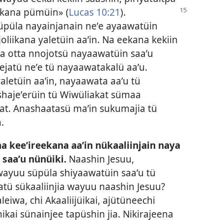
kana pümüin» (
Lucas 10:21
).
üpüla nayainjanain neʼe ayaawatüin
oliikana yaletüin aaʼin. Na eekana kekiin
aya otta nnojotsü nayaawatüin saaʼu
ejatü neʼe tü nayaawatakalü aaʼu.
yaletüin aaʼin, nayaawata aaʼu tü
hajeʼerüin tü Wiwüliakat sümaa
at. Anashaatasü maʼin sukumajia tü
.
a keeʼireekana aaʼin nükaaliinjain naya
saaʼu nünüiki.
Naashin Jesuu,
wayuu süpüla shiyaawatüin saaʼu tü
jatü sükaaliinjia wayuu naashin Jesuu?
leiwa, chi Akaaliijüikai, ajütüneechi
kai sünainjee tapüshin jia. Nikirajeena