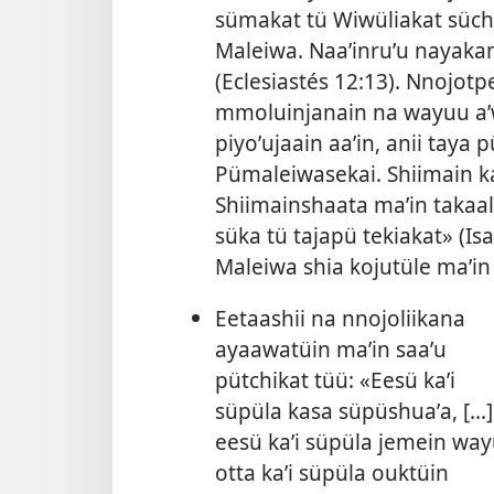
sümakat tü Wiwüliakat süc
Maleiwa. Naaʼinruʼu nayak
(
Eclesiastés 12:13
). Nnojotp
mmoluinjanain na wayuu aʼw
piyoʼujaain aaʼin, anii taya
Pümaleiwasekai. Shiimain ka
Shiimainshaata maʼin takaali
süka tü tajapü tekiakat» (
Is
Maleiwa shia kojutüle maʼi
Eetaashii na nnojoliikana
ayaawatüin maʼin saaʼu
pütchikat tüü: «Eesü kaʼi
süpüla kasa süpüshuaʼa, [...]
eesü kaʼi süpüla jemein wa
otta kaʼi süpüla ouktüin