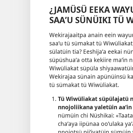
¿JAMÜSÜ EEKA WA
SAAʼU SÜNÜIKI TÜ 
Wekirajaaitpa anain eein wayu
saaʼu tü sümakat tü Wiwüliaka
sülatüin tia? Eeshijaʼa eekai n
süpüshuaʼa otta kekiire maʼin n
Wiwüliakat süpüla shiyaawatüi
Wekirajaa sünain apünüinsü ka
tü sümakat tü Wiwüliakat.
Tü Wiwüliakat süpülajatü 
nnojoliikana yaletüin aaʼin
nümüin chi Nüshikai: «Taataa
chaʼaya iipünaa ooʼulaka yaʼ
nnojotsü piiʼiyatüin sümüin 