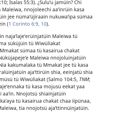
:10;
Isaías 55:3
). ¿Suluʼu jamüin? Chi
 Maleiwa, nnojoleechi aaʼinrüin kasa
rüin jee nümaʼüjiraain nukuwaʼipa sümaa
in (
1 Corinto 6:9, 10
).
n najaʼlajeʼerüinjatüin Maleiwa tü
ma süküjüin tü Wiwüliakat
ü Mmakat sümaa tü kasairua chakat
 Nüküjapejeʼe Maleiwa nnojoluinjatüin
«Nia kakumalaka tü Mmakat jee tü kasa
alüinjatüin ajaʼttirüin shia, eeinjatü shia
 müsü tü Wiwüliakat (
Salmo 104:5
,
TNM
;
aʼlajeʼennaka tü kasa mojusü eekat yaa
aaʼin. Nnojotsü shiainjatüin
Akaʼaya tü kasairua chakat chaa iipünaa,
aleiwa, tia nnojotsü ajaʼttinnüinjatüin.