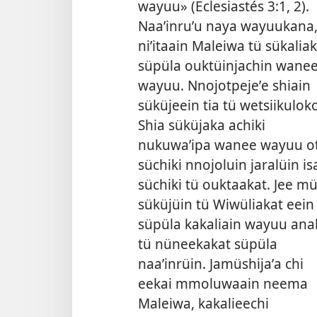
wayuu» (
Eclesiastés 3:1, 2
).
Naaʼinruʼu naya wayuukana
niʼitaain Maleiwa tü sükalia
süpüla ouktüinjachin wane
wayuu. Nnojotpejeʼe shiain
süküjeein tia tü wetsiikuloko
Shia süküjaka achiki
nukuwaʼipa wanee wayuu o
süchiki nnojoluin jaralüin is
süchiki tü ouktaakat. Jee mü
süküjüin tü Wiwüliakat eein
süpüla kakaliain wayuu ana
tü nüneekakat süpüla
naaʼinrüin. Jamüshijaʼa chi
eekai mmoluwaain neema
Maleiwa, kakalieechi