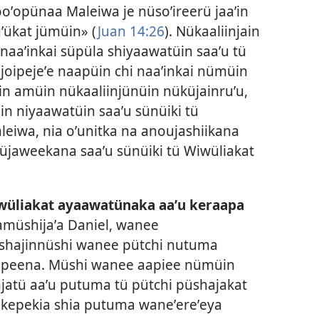
oʼopünaa Maleiwa je nüsoʼireerü jaaʼin
ʼükat jümüin» (
Juan 14:26
). Nükaaliinjain
aaʼinkai süpüla shiyaawatüin saaʼu tü
joipejeʼe naapüin chi naaʼinkai nümüin
ain amüin nükaaliinjünüin nüküjainruʼu,
n niyaawatüin saaʼu sünüiki tü
aleiwa, nia oʼunitka na anoujashiikana
jaweekana saaʼu sünüiki tü Wiwüliakat
.
iwüliakat ayaawatünaka aaʼu keraapa
amüshijaʼa Daniel, wanee
ashajinnüshi wanee pütchi nutuma
apeena. Müshi wanee aapiee nümüin
njatü aaʼu putuma tü pütchi püshajakat
a kepekia shia putuma waneʼereʼeya