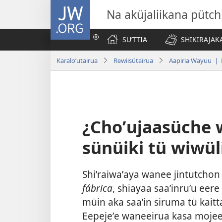
JW.ORG
Na aküjaliikana pütch
SUʼTTIA
SHIKIRAJAK
Karaloʼutairua
Rewiisütairua
Aapiria Wayuu | 
¿Choʼujaasüche 
sünüiki tü wiwül
Shiʼraiwaʼaya wanee jintutcho
fábrica
, shiayaa saaʼinruʼu ee
müin aka saaʼin siruma tü kaitt
Eepejeʼe waneeirua kasa moje