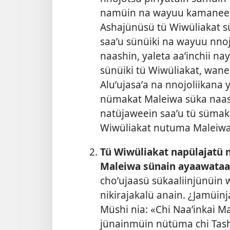
namüin na wayuu kamanee
Ashajünüsü tü Wiwüliakat s
saaʼu sünüiki na wayuu nnoj
naashin, yaleta aaʼinchii n
sünüiki tü Wiwüliakat, wane
Aluʼujasaʼa na nnojoliikana 
nümakat Maleiwa süka naas
natüjaweein saaʼu tü sümak
Wiwüliakat nutuma Maleiwa
Tü Wiwüliakat napülajatü n
Maleiwa sünain ayaawataa 
choʼujaasü sükaaliinjünüin 
nikirajakalü anain. ¿Jamüin
Müshi nia: «Chi Naaʼinkai Ma
jünainmüin nütüma chi Tashi