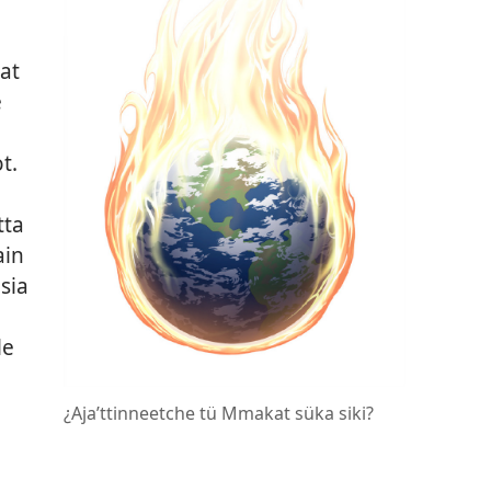
,
kat
e
t.
tta
ain
sia
le
¿Ajaʼttinneetche tü Mmakat süka siki?