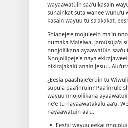
wayaawatüin saaʼu kasain wayuu
sünainkat süta wanee wunuʼu 
kasain wayuu tü saʼakakat, ees
Shiapejeʼe mojuleein maʼin nn
nümaka Maleiwa. Jamüsüjaʼa 
nnojoliikana ayaawatüin saaʼu t
Nnojoliipejeʼe naya ekirajawee
nikirajakalü anain Jesuu. Aluʼut
¿Eesia paashajeʼerüin tü Wiwül
süpüla paaʼinrüin? Paaʼinrüle 
wayuu nnojoliikana ayaawatüin
neʼe tü nayaawatakalü aaʼu. W
nayaawatüin aaʼu.
Eeshii wayuu eekai nnojolui