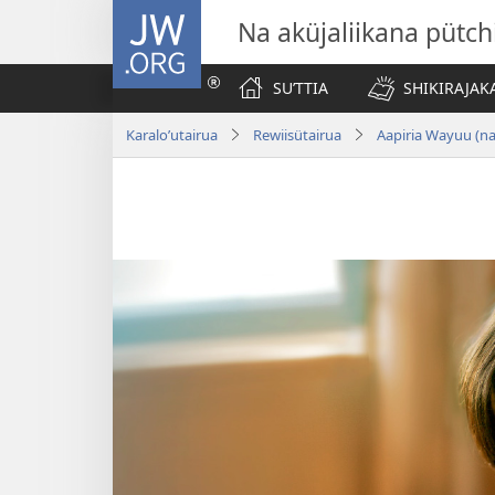
JW.ORG
Na aküjaliikana pütch
SUʼTTIA
SHIKIRAJAK
Karaloʼutairua
Rewiisütairua
Aapiria Wayuu (n