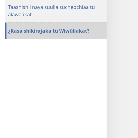
Taashishii naya suulia süchepchiaa tü
alawaakat
¿Kasa shikirajaka tü Wiwüliakat?