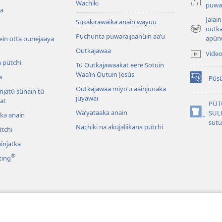
Wachiki
puwar
ua
Jalai
Süsakirawaika anain wayuu
outka
(abre
Puchunta puwaraijaanüin aaʼu
apünü
ein otta ounejaaya
una
Outkajawaa
nueva
Vide
ventana)
 pütchi
Tü Outkajawaakat eere Sotuin
Waaʼin Outuin Jesús
a
Püsü
(abre
Outkajawaa miyo’u aainjünaka
njatü sünain tü
una
juyawai
at
nueva
PÜT
ventana)
Waʼyataaka anain
SUL
tka anain
(abre
sut
Nachiki na aküjaliikana pütchi
una
tchi
nueva
injatka
ventana)
®
ting
 Dramas
ünajatka suluʼujee tü