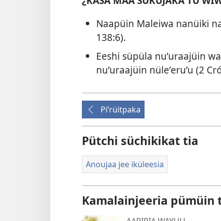
¿KASA MAA SÜKÜJAKA TÜ WI
Naapüin Maleiwa nanüiki na 
138:6
).
Eeshi süpüla nuʼuraajüin wa
nuʼuraajüin nüleʼeruʼu (
2 Cró
Piʼrüitpaka
Pütchi süchikikat tia
Anoujaa jee iküleesia
Kamalainjeeria pümüin 
AAPIRIA WAYUU