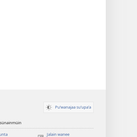
Puʼwanajaa suʼupaʼa
 sünainmüin
unta
Jalain wanee