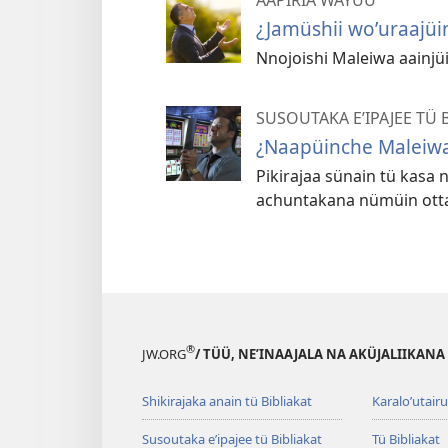
¿Jamüshii woʼuraajüi
Nnojoishi Maleiwa aainjü
SUSOUTAKA EʼIPAJEE TÜ 
¿Naapüinche Maleiwa
Pikirajaa sünain tü kasa
achuntakana nümüin otta 
®
JW.ORG
/ TÜÜ, NEʼINAAJALA NA AKÜJALIIKANA
Shikirajaka anain tü Bibliakat
Karaloʼutair
Susoutaka eʼipajee tü Bibliakat
Tü Bibliakat