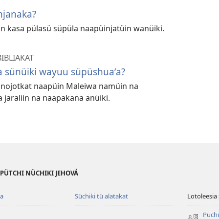
njanaka?
in kasa pülasü süpüla naapüinjatüin wanüiki.
BIBLIAKAT
 sünüiki wayuu süpüshuaʼa?
 nnojotkat naapüin Maleiwa namüin na
jaraliin na naapakana anüiki.
 PÜTCHI NÜCHIKI JEHOVÁ
ua
Süchiki tü alatakat
Lotoleesia
Puch