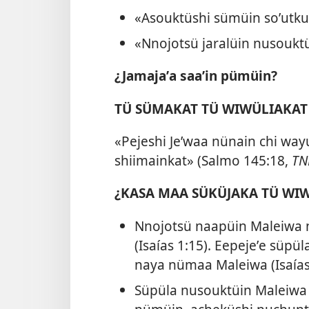
«Asouktüshi sümüin soʼutk
«Nnojotsü jaralüin nusoukt
¿Jamajaʼa saaʼin pümüin?
TÜ SÜMAKAT TÜ WIWÜLIAKAT
«Pejeshi Jeʼwaa nünain chi wayuu
shiimainkat» (
Salmo 145:18
,
T
¿KASA MAA SÜKÜJAKA TÜ WI
Nnojotsü naapüin Maleiwa 
(
Isaías 1:15
). Eepejeʼe süpü
naya nümaa Maleiwa (
Isaía
Süpüla nusouktüin Maleiwa