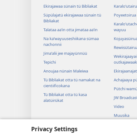
Ekirajawaa sünain tü Bibliakat
Karaloʼutair
Süpülajatü ekirajawaa sünain tü
Poyeetoirua
Bibliakat
Karaloʼutach
Talataa aaʼin otta jimataa aaʼin
wayuu
Na kaʼwayuuseshiikana sümaa
Kojuyasüirua
nachonnii
Rewiisütairu
Jimaʼalii jee majayünnüü
Wekirajaayai
Tepichi
outkajawaak
Anoujaa nünain Maleiwa
Ekirajaanaja
Tü Bibliakat otta tü namakat na
Achajaaya pü
cientiificokana
Pütchi wamü
Tü Bibliakat otta tü kasa
JW Broadcas
alatüirükat
Video
Muusika
Audio Bible
Privacy Settings
Pütchi aapaj