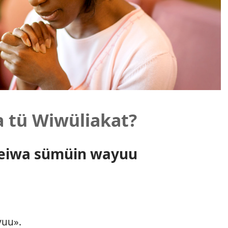
a tü Wiwüliakat?
leiwa sümüin wayuu
yuu».