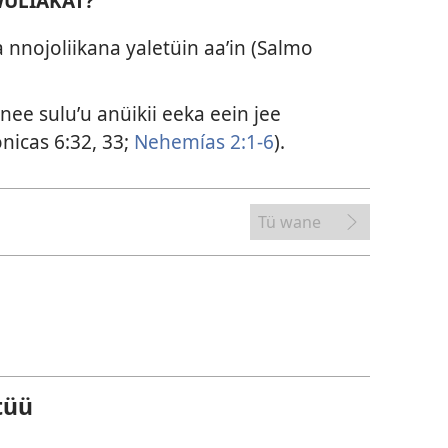
WÜLIAKAT?
nnojoliikana yaletüin aaʼin (
Salmo
nee suluʼu anüikii eeka eein jee
nicas 6:32, 33;
Nehemías 2:1-6
).
Tü wane
tüü