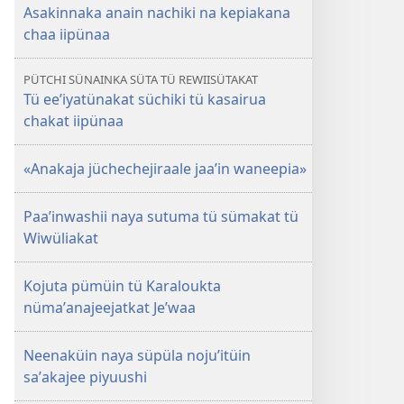
(NAMÜINJATÜ
Asakinnaka anain nachiki na kepiakana
NA
chaa iipünaa
WAWALAYUUKANA)
Nowienpüroʼu 2016 |
PÜTCHI SÜNAINKA SÜTA TÜ REWIISÜTAKAT
Ayaawatüna
Tü eeʼiyatünakat süchiki tü kasairua
aaʼulu
chakat iipünaa
tü
kasairua
«Anakaja jüchechejiraale jaaʼin waneepia»
chakat
iipünaa
Paaʼinwashii naya sutuma tü sümakat tü
Wiwüliakat
Kojuta pümüin tü Karaloukta
nümaʼanajeejatkat Jeʼwaa
Neenaküin naya süpüla nojuʼitüin
saʼakajee piyuushi