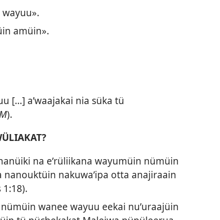
u wayuu».
üin amüin».
 [...] aʼwaajakai nia süka tü
NM
).
WÜLIAKAT?
nanüiki na eʼrüliikana wayumüin nümüin
la nanouktüin nakuwaʼipa otta anajiraain
s 1:18
).
 nümüin wanee wayuu eekai nuʼuraajüin