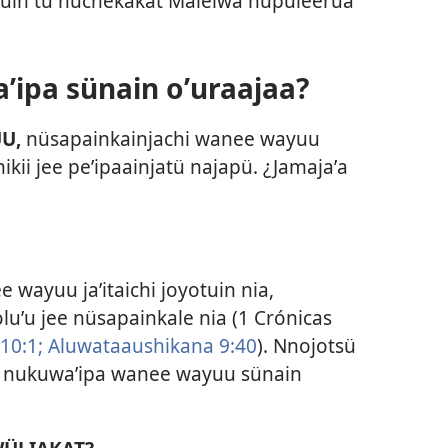
üin tü nüchekakat Maleiwa nüpüleerua
ipa sünain oʼuraajaa?
U,
nüsapainkainjachi wanee wayuu
ikii jee peʼipaainjatü najapü. ¿Jamajaʼa
wayuu jaʼitaichi joyotuin nia,
uʼu jee nüsapainkale nia (
1 Crónicas
10:1;
Aluwataaushikana 9:40
). Nnojotsü
n nukuwaʼipa wanee wayuu sünain