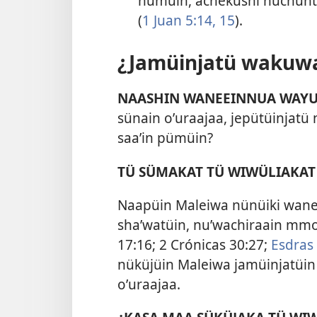
nümüin, acheküshi nuchunt
(
1 Juan 5:14, 15
).
¿Jamüinjatü wakuwaʼ
NAASHIN WANEEINNUA WAYU
sünain oʼuraajaa, jepütüinjatü n
saaʼin pümüin?
TÜ SÜMAKAT TÜ WIWÜLIAKAT
Naapüin Maleiwa nünüiki wanee 
shaʼwatüin, nuʼwachiraain mmol
17:16;
2 Crónicas 30:27;
Esdras 
nüküjüin Maleiwa jamüinjatüi
oʼuraajaa.