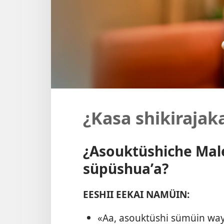
¿Kasa shikirajak
¿Asouktüshiche Ma
süpüshuaʼa?
EESHII EEKAI NAMÜIN:
«Aa, asouktüshi sümüin wa