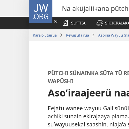
JW.ORG
Na aküjaliikana pütch
SUʼTTIA
SHIKIRAJAK
Karaloʼutairua
Rewiisütairua
Aapiria Wayuu (n
PÜTCHI SÜNAINKA SÜTA TÜ R
WAPÜSHI
Asoʼiraajeerü na
Eejatü wanee wayuu Gail sünüli
achiki sünain ekirajaaya piama.
suʼwayuusekai saashin, niajaʼa s