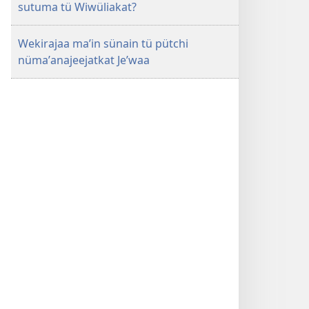
sutuma tü Wiwüliakat?
Wekirajaa maʼin sünain tü pütchi
nümaʼanajeejatkat Jeʼwaa