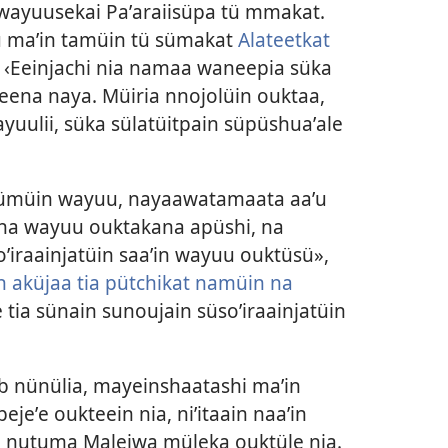
uʼwayuusekai Paʼaraiisüpa tü mmakat.
ü maʼin tamüin tü sümakat
Alateetkat
 ‹Eeinjachi nia namaa waneepia süka
eena naya. Müiria nnojolüin ouktaa,
i ayuulii, süka sülatüitpain süpüshuaʼale
 sümüin wayuu, nayaawatamaata aaʼu
n na wayuu ouktakana apüshi, na
oʼiraainjatüin saaʼin wayuu ouktüsü»,
in aküjaa tia pütchikat namüin na
e tia sünain sunoujain süsoʼiraainjatüin
b nünülia, mayeinshaatashi maʼin
ejeʼe oukteein nia, niʼitaain naaʼin
in nutuma Maleiwa müleka ouktüle nia.