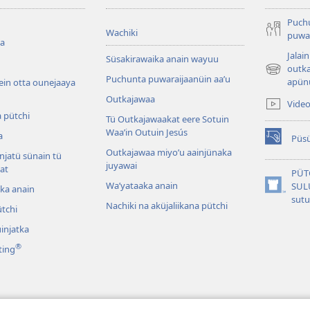
Puch
Wachiki
puwar
ua
Jalai
Süsakirawaika anain wayuu
outka
(abre
Puchunta puwaraijaanüin aaʼu
apünü
ein otta ounejaaya
una
Outkajawaa
nueva
Vide
ventana)
 pütchi
Tü Outkajawaakat eere Sotuin
Waaʼin Outuin Jesús
a
Püsü
(abre
Outkajawaa miyo’u aainjünaka
njatü sünain tü
una
juyawai
at
nueva
PÜT
ventana)
Waʼyataaka anain
SUL
tka anain
(abre
sut
Nachiki na aküjaliikana pütchi
una
tchi
nueva
injatka
ventana)
®
ting
 Dramas