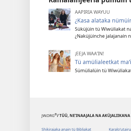
AAPIRIA WAYUU
¿Kasa alataka nümüi
Süküjüin tü Wiwüliakat na
¿Naküjüinche jalajanain 
¡EEJA WAAʼIN!
Tü amülialeetkat maʼ
Sümülialüin tü Wiwüliaka
®
JW.ORG
/ TÜÜ, NEʼINAAJALA NA AKÜJALIIKANA
Shikirajaka anain tü Bibliakat
Karaloʼutair