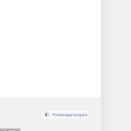
Puʼwanajaa suʼupaʼa
 sünainmüin