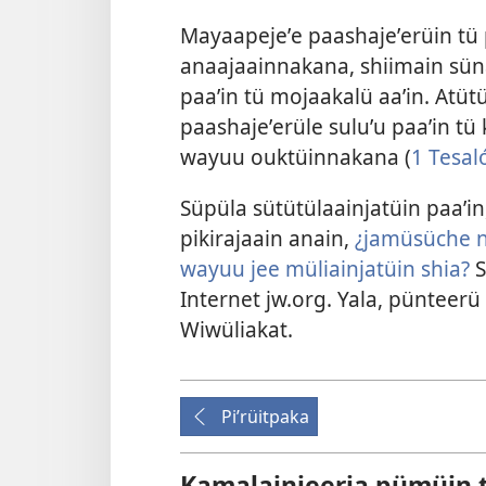
Mayaapejeʼe paashajeʼerüin tü
anaajaainnakana, shiimain sün
paaʼin tü mojaakalü aaʼin. Atüt
paashajeʼerüle suluʼu paaʼin tü
wayuu ouktüinnakana (
1 Tesal
Süpüla sütütülaainjatüin paaʼi
pikirajaain anain,
¿jamüsüche n
wayuu jee müliainjatüin shia?
S
Internet jw.org. Yala, pünteerü
Wiwüliakat.
Piʼrüitpaka
Kamalainjeeria pümüin 