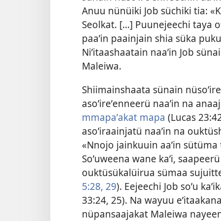
Anuu nünüiki Job süchiki tia: «
Seolkat. [...] Puunejeechi taya 
paaʼin paainjain shia süka puku
Niʼitaashaatain naaʼin Job sün
Maleiwa.
Shiimainshaata sünain nüsoʼire
asoʼireʼenneerü naaʼin na ana
mmapaʼakat mapa
(Lucas 23:42
asoʼiraainjatü naaʼin na ouktüs
«Nnojo jainkuuin aaʼin sütüma t
Soʼuweena wane kaʼi, saapeerü
ouktüsükalüirua sümaa sujuitt
5:28, 29
). Eejeechi Job soʼu kaʼi
33:24, 25
). Na wayuu eʼitaakana
nüpansaajakat Maleiwa nayeena