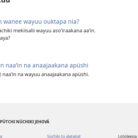
n wanee wayuu ouktapa nia?
chiki mekiisalii wayuu asoʼiraakana aaʼin.
naya?
in naaʼin na anaajaakana apüshi
t naaʼin na wayuu anaajaakana apüshi.
 PÜTCHI NÜCHIKI JEHOVÁ
ua
Süchiki tü alatakat
Lotoleesia