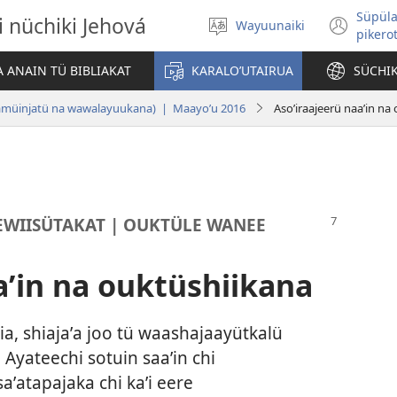
Süpül
i nüchiki Jehová
Wayuunaiki
Püneeka
(ab
pikero
wanee
una
anüikii
nue
A ANAIN TÜ BIBLIAKAT
KARALOʼUTAIRUA
SÜCHIK
ven
amüinjatü na wawalayuukana) | Maayoʼu 2016
Asoʼiraajeerü naaʼin na
EWIISÜTAKAT | OUKTÜLE WANEE
aʼin na ouktüshiikana
a, shiajaʼa joo tü waashajaayütkalü
 Ayateechi sotuin saaʼin chi
aʼatapajaka chi kaʼi eere