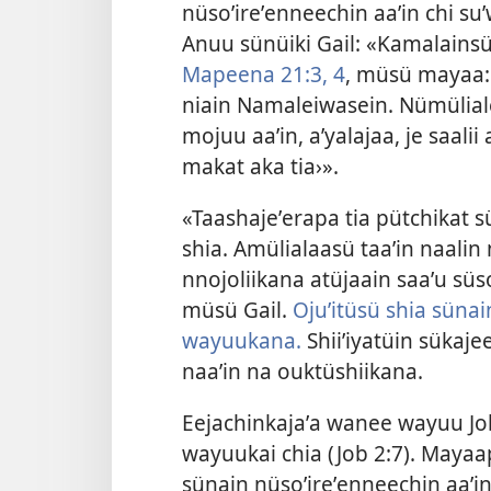
nüsoʼireʼenneechin aaʼin chi s
Anuu sünüiki Gail: «Kamalains
Mapeena 21:3, 4
, müsü mayaa:
niain Namaleiwasein. Nümülial
mojuu aaʼin, aʼyalajaa, je saali
makat aka tia›».
«Taashajeʼerapa tia pütchikat
shia. Amülialaasü taaʼin naali
nnojoliikana atüjaain saaʼu süs
müsü Gail.
Ojuʼitüsü shia süna
wayuukana.
Shiiʼiyatüin sükaje
naaʼin na ouktüshiikana.
Eejachinkajaʼa wanee wayuu Jo
wayuukai chia (
Job 2:7
). Mayaap
sünain nüsoʼireʼenneechin aaʼ