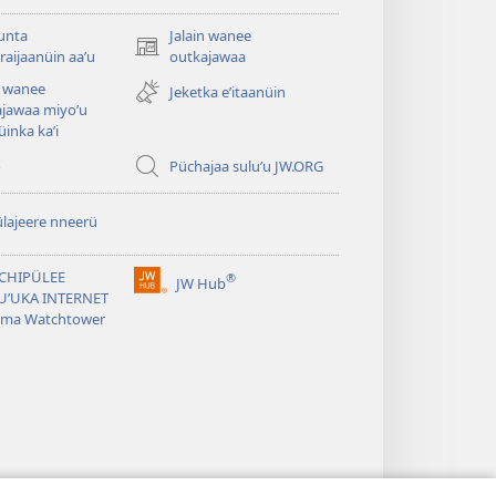
unta
Jalain wanee
(abre
aijaanüin aaʼu
outkajawaa
una
n wanee
Jeketka eʼitaanüin
nueva
jawaa miyoʼu
ventana)
inka kaʼi
o
Püchajaa suluʼu JW.ORG
lajeere nneerü
CHIPÜLEE
®
JW Hub
(abre
UʼUKA INTERNET
una
uma Watchtower
nueva
ventana)