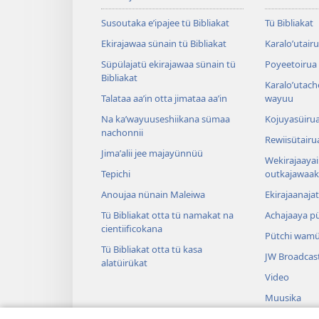
Susoutaka eʼipajee tü Bibliakat
Tü Bibliakat
Ekirajawaa sünain tü Bibliakat
Karaloʼutair
Süpülajatü ekirajawaa sünain tü
Poyeetoirua
Bibliakat
Karaloʼutach
Talataa aaʼin otta jimataa aaʼin
wayuu
Na kaʼwayuuseshiikana sümaa
Kojuyasüirua
nachonnii
Rewiisütairu
Jimaʼalii jee majayünnüü
Wekirajaayai
Tepichi
outkajawaak
Anoujaa nünain Maleiwa
Ekirajaanaja
Tü Bibliakat otta tü namakat na
Achajaaya pü
cientiificokana
Pütchi wamü
Tü Bibliakat otta tü kasa
JW Broadcas
alatüirükat
Video
Muusika
Audio Bible