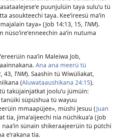
Kasataalejeseʼe puunjulüin taya suluʼu tü
otta asoukteechi taya. Keeʼireesü maʼin
majalain taya» (Job 14:13, 15,
TNM
).
ain nüsoʼireʼenneechin aaʼin nutuma
ʼereerüin naaʼin Maleiwa Job,
ajaainnakana.
Ana ana meerü tü
, 43,
TNM
). Saashin tü Wiwüliakat,
hiikana (
Aluwataaushikana 24:15
).
ü taküjainjatkat jooluʼu jümüin:
 tanüiki süpüshua tü wayuu
eerüin mmaapüjee», müshi Jesuu (
Juan
kat tia, jimaʼaijeechi nia nüchikuaʼa (
Job
 naaʼin sünain shikeraajeerüin tü pütchi
 eʼrakana tia.