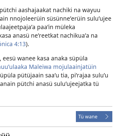
 pütchi aashajaakat nachiki na wayuu
ain nnojoleerüin süsünneʼerüin suluʼujee
ülaajeetpajaʼa paaʼin müleka
 kasa anasü neʼreetkat nachikuaʼa na
ónica 4:13
).
n, eesü wanee kasa anaka süpüla
uuʼulaaka Maleiwa mojulaainjatüin
üpüla pütüjaain saaʼu tia, piʼrajaa suluʼu
 anain pütchi anasü suluʼujeejatka tü
Tü wane
tüü