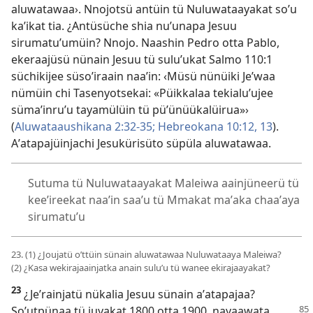
aluwatawaa›. Nnojotsü antüin tü Nuluwataayakat soʼu
kaʼikat tia. ¿Antüsüche shia nuʼunapa Jesuu
sirumatuʼumüin? Nnojo. Naashin Pedro otta Pablo,
ekeraajüsü nünain Jesuu tü suluʼukat
Salmo 110:1
süchikijee süsoʼiraain naaʼin: ‹Müsü nünüiki Jeʼwaa
nümüin chi Tasenyotsekai: «Püikkalaa tekialuʼujee
sümaʼinruʼu tayamülüin tü püʼünüükalüirua»›
(
Aluwataaushikana 2:32-35;
Hebreokana 10:12, 13
).
Aʼatapajüinjachi Jesukürisüto süpüla aluwatawaa.
Sutuma tü Nuluwataayakat Maleiwa aainjüneerü tü
keeʼireekat naaʼin saaʼu tü Mmakat maʼaka chaaʼaya
sirumatuʼu
23. (1) ¿Joujatü oʼttüin sünain aluwatawaa Nuluwataaya Maleiwa?
(2) ¿Kasa wekirajaainjatka anain suluʼu tü wanee ekirajaayakat?
23
¿Jeʼrainjatü nükalia Jesuu sünain aʼatapajaa?
Soʼutpünaa
tü juyakat 1800 otta 1900, nayaawata