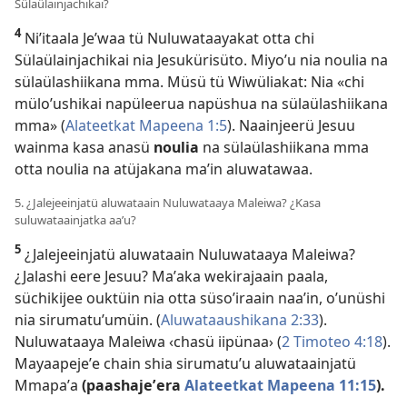
Sülaülainjachikai?
4
Niʼitaala Jeʼwaa tü Nuluwataayakat otta chi
Sülaülainjachikai nia Jesukürisüto. Miyoʼu nia noulia na
sülaülashiikana mma. Müsü tü Wiwüliakat: Nia «chi
müloʼushikai napüleerua napüshua na sülaülashiikana
mma» (
Alateetkat Mapeena 1:5
). Naainjeerü Jesuu
wainma kasa anasü
noulia
na sülaülashiikana mma
otta noulia na atüjakana maʼin aluwatawaa.
5. ¿Jalejeeinjatü aluwataain Nuluwataaya Maleiwa? ¿Kasa
suluwataainjatka aaʼu?
5
¿Jalejeeinjatü aluwataain Nuluwataaya Maleiwa?
¿Jalashi eere Jesuu? Maʼaka wekirajaain paala,
süchikijee ouktüin nia otta süsoʼiraain naaʼin, oʼunüshi
nia sirumatuʼumüin. (
Aluwataaushikana 2:33
).
Nuluwataaya Maleiwa ‹chasü iipünaa› (
2 Timoteo 4:18
).
Mayaapejeʼe chain shia sirumatuʼu aluwataainjatü
Mmapaʼa
(paashajeʼera
Alateetkat Mapeena 11:15
).