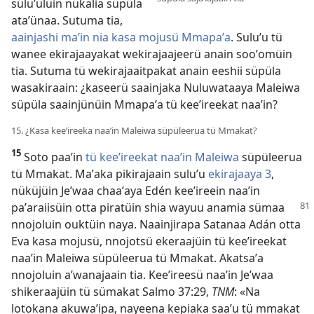
sülüʼülüin nükalia süpüla
ataʼünaa. Sutuma tia,
aainjashi maʼin nia kasa mojusü Mmapaʼa
. Suluʼu tü
wanee ekirajaayakat wekirajaajeerü anain sooʼomüin
tia. Sutuma tü wekirajaaitpakat anain eeshii süpüla
wasakiraain: ¿kaseerü saainjaka Nuluwataaya Maleiwa
süpüla saainjünüin Mmapaʼa tü keeʼireekat naaʼin?
15. ¿Kasa keeʼireeka naaʼin Maleiwa süpüleerua tü Mmakat?
15
Soto paaʼin
tü keeʼireekat naaʼin Maleiwa
süpüleerua
tü Mmakat. Maʼaka pikirajaain suluʼu
ekirajaaya 3
,
nüküjüin Jeʼwaa chaaʼaya Edén keeʼireein naaʼin
paʼaraiisüin otta
piratüin shia wayuu anamia sümaa
nnojoluin ouktüin naya. Naainjirapa Satanaa Adán otta
Eva kasa mojusü, nnojotsü ekeraajüin tü keeʼireekat
naaʼin Maleiwa süpüleerua tü Mmakat. Akatsaʼa
nnojoluin aʼwanajaain tia. Keeʼireesü naaʼin Jeʼwaa
shikeraajüin tü sümakat
Salmo 37:29
,
TNM
: «Na
lotokana akuwaʼipa, nayeena kepiaka saaʼu tü mmakat