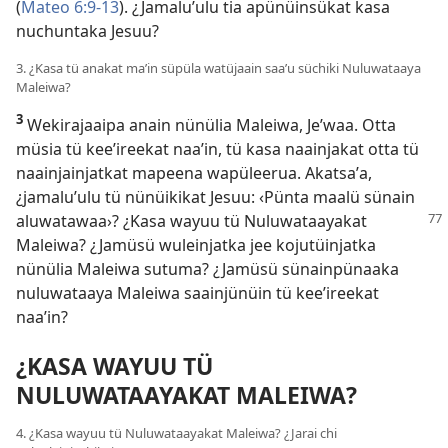
(
Mateo 6:9-13
). ¿Jamaluʼulu tia apünüinsükat kasa
nuchuntaka Jesuu?
3. ¿Kasa tü anakat maʼin süpüla watüjaain saaʼu süchiki Nuluwataaya
Maleiwa?
3
Wekirajaaipa anain nünülia Maleiwa, Jeʼwaa. Otta
müsia tü keeʼireekat naaʼin, tü kasa naainjakat otta tü
naainjainjatkat mapeena wapüleerua. Akatsaʼa,
¿jamaluʼulu tü nünüikikat Jesuu: ‹Pünta maalü sünain
aluwatawaa›?
¿Kasa wayuu tü Nuluwataayakat
Maleiwa? ¿Jamüsü wuleinjatka jee kojutüinjatka
nünülia Maleiwa sutuma? ¿Jamüsü sünainpünaaka
nuluwataaya Maleiwa saainjünüin tü keeʼireekat
naaʼin?
¿KASA WAYUU TÜ
NULUWATAAYAKAT MALEIWA?
4. ¿Kasa wayuu tü Nuluwataayakat Maleiwa? ¿Jarai chi