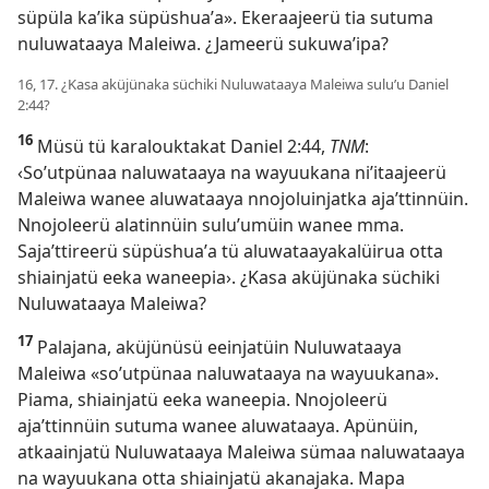
süpüla kaʼika süpüshuaʼa». Ekeraajeerü tia sutuma
nuluwataaya Maleiwa. ¿Jameerü sukuwaʼipa?
16, 17. ¿Kasa aküjünaka süchiki Nuluwataaya Maleiwa suluʼu
Daniel
2:44
?
16
Müsü tü karalouktakat
Daniel 2:44
,
TNM
:
‹Soʼutpünaa naluwataaya na wayuukana niʼitaajeerü
Maleiwa wanee aluwataaya nnojoluinjatka ajaʼttinnüin.
Nnojoleerü alatinnüin suluʼumüin wanee mma.
Sajaʼttireerü süpüshuaʼa tü aluwataayakalüirua otta
shiainjatü eeka waneepia›. ¿Kasa aküjünaka süchiki
Nuluwataaya Maleiwa?
17
Palajana, aküjünüsü eeinjatüin Nuluwataaya
Maleiwa «soʼutpünaa naluwataaya na wayuukana».
Piama, shiainjatü eeka waneepia. Nnojoleerü
ajaʼttinnüin sutuma wanee aluwataaya. Apünüin,
atkaainjatü Nuluwataaya Maleiwa sümaa naluwataaya
na wayuukana otta shiainjatü akanajaka. Mapa