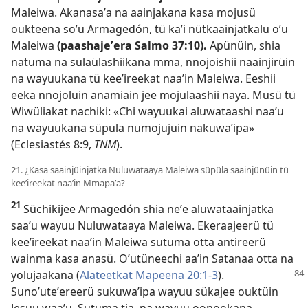
Maleiwa. Akanasaʼa na aainjakana kasa mojusü
oukteena soʼu Armagedón, tü kaʼi nütkaainjatkalü oʼu
Maleiwa
(paashajeʼera
Salmo 37:10
).
Apünüin, shia
natuma na sülaülashiikana mma, nnojoishii naainjirüin
na wayuukana tü keeʼireekat naaʼin Maleiwa. Eeshii
eeka nnojoluin anamiain jee mojulaashii naya. Müsü tü
Wiwüliakat nachiki: «Chi wayuukai aluwataashi naaʼu
na wayuukana süpüla numojujüin nakuwaʼipa»
(
Eclesiastés 8:9
,
TNM
).
21. ¿Kasa saainjüinjatka Nuluwataaya Maleiwa süpüla saainjünüin tü
keeʼireekat naaʼin Mmapaʼa?
21
Süchikijee Armagedón shia neʼe aluwataainjatka
saaʼu wayuu Nuluwataaya Maleiwa. Ekeraajeerü tü
keeʼireekat naaʼin Maleiwa sutuma otta antireerü
wainma kasa anasü. Oʼutüneechi aaʼin Satanaa otta na
yolujaakana (
Alateetkat Mapeena 20:1-3
).
Sunoʼuteʼereerü sukuwaʼipa wayuu sükajee ouktüin