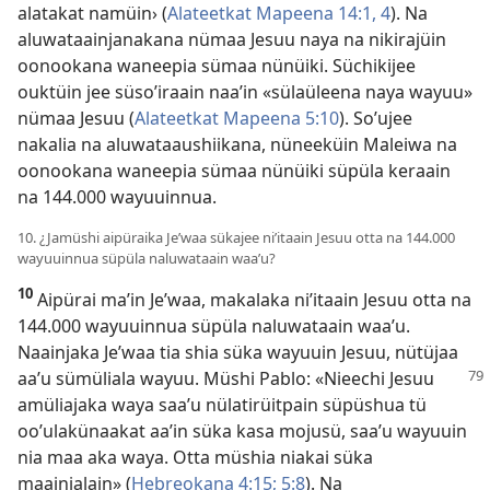
alatakat namüin› (
Alateetkat Mapeena 14:1,
4
). Na
aluwataainjanakana nümaa Jesuu naya na nikirajüin
oonookana waneepia sümaa nünüiki. Süchikijee
ouktüin jee süsoʼiraain naaʼin «sülaüleena naya wayuu»
nümaa Jesuu (
Alateetkat Mapeena 5:10
). Soʼujee
nakalia na aluwataaushiikana, nüneeküin Maleiwa na
oonookana waneepia sümaa nünüiki süpüla keraain
na 144.000 wayuuinnua.
10. ¿Jamüshi aipüraika Jeʼwaa sükajee niʼitaain Jesuu otta na 144.000
wayuuinnua süpüla naluwataain waaʼu?
10
Aipürai maʼin Jeʼwaa, makalaka niʼitaain Jesuu otta na
144.000 wayuuinnua süpüla naluwataain waaʼu.
Naainjaka Jeʼwaa tia shia süka wayuuin Jesuu, nütüjaa
aaʼu sümüliala wayuu. Müshi Pablo: «Nieechi Jesuu
amüliajaka waya saaʼu nülatirüitpain süpüshua tü
ooʼulakünaakat aaʼin süka kasa mojusü, saaʼu wayuuin
nia maa aka waya. Otta müshia niakai süka
maainjalain» (
Hebreokana 4:15;
5:8
). Na