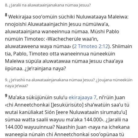
8. ¿Jaralii na aluwataainjanakana nümaa Jesuu?
8
Wekirajaa sooʼomüin süchiki Nuluwataaya Maleiwa:
nnojoishi Aluwataainjachin Jesuu nümüiwaʼa,
aluwataainjana waneeinnua nümaa. Müshi Pablo
nümüin Timoteo: ‹Wachecherüle waaʼin,
aluwataweena waya nümaa› (
2 Timoteo 2:12
). Shiimain
tia, Pablo, Timoteo otta waneeinnua nüneeküin
Maleiwa süpüla aluwatawaa nümaa Jesuu chaaʼaya
iipünaa. ¿Jeʼrainjana naya?
9. ¿Jeʼrashii na aluwataainjanakana nümaa Jesuu? ¿Joujana nüneeküin
naya Jeʼwaa?
9
Maʼaka süküjünüin suluʼu
ekirajaaya 7
, niʼrüin Juan
‹chi Anneetchonkai [Jesukürisüto] shaʼwatüin saaʼu tü
wutai kanüliakat Sión [eere Nuluwataain sirumatuʼu]
sümaa watta saalii wayuu maʼaka 144.000›. ¿Jaralii na
144.000 wayuuinnua? Naashin Juan ‹naya na ichekana
waneepia nünain chi Anneetchonkai sooʼopünaa tü