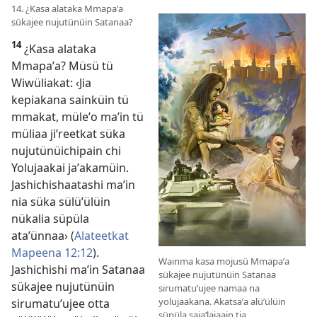
14. ¿Kasa alataka Mmapaʼa
sükajee nujutünüin Satanaa?
14
¿Kasa alataka
Mmapaʼa? Müsü tü
Wiwüliakat: ‹Jia
kepiakana sainküin tü
mmakat, müleʼo maʼin tü
müliaa jiʼreetkat süka
nujutünüichipain chi
Yolujaakai jaʼakamüin.
Jashichishaatashi maʼin
nia süka sülüʼülüin
nükalia süpüla
ataʼünnaa› (
Alateetkat
Mapeena 12:12
).
Wainma kasa mojusü Mmapaʼa
Jashichishi maʼin Satanaa
sükajee nujutünüin Satanaa
sükajee nujutünüin
sirumatuʼujee namaa na
yolujaakana. Akatsaʼa alüʼülüin
sirumatuʼujee otta
süpüla sajaʼlajaain tia