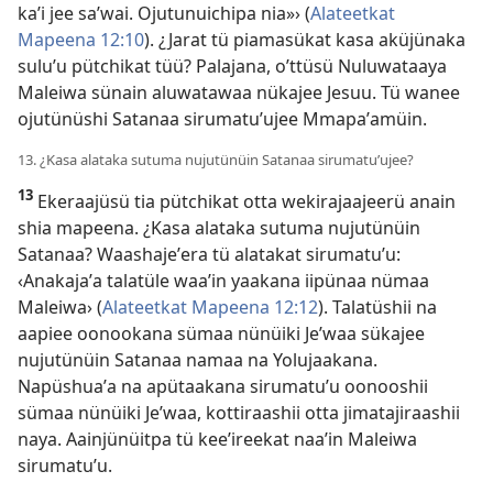
kaʼi jee saʼwai. Ojutunuichipa nia»› (
Alateetkat
Mapeena 12:10
). ¿Jarat tü piamasükat kasa aküjünaka
suluʼu pütchikat tüü? Palajana, oʼttüsü Nuluwataaya
Maleiwa sünain aluwatawaa nükajee Jesuu. Tü wanee
ojutünüshi Satanaa sirumatuʼujee Mmapaʼamüin.
13. ¿Kasa alataka sutuma nujutünüin Satanaa sirumatuʼujee?
13
Ekeraajüsü tia pütchikat otta wekirajaajeerü anain
shia mapeena. ¿Kasa alataka sutuma nujutünüin
Satanaa? Waashajeʼera tü alatakat sirumatuʼu:
‹Anakajaʼa talatüle waaʼin yaakana iipünaa nümaa
Maleiwa› (
Alateetkat Mapeena 12:12
). Talatüshii na
aapiee oonookana sümaa nünüiki Jeʼwaa sükajee
nujutünüin Satanaa namaa na Yolujaakana.
Napüshuaʼa na apütaakana sirumatuʼu oonooshii
sümaa nünüiki Jeʼwaa, kottiraashii otta jimatajiraashii
naya. Aainjünüitpa tü keeʼireekat naaʼin Maleiwa
sirumatuʼu.