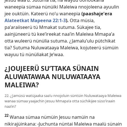
Jesuu waaʼu. Sutuma tia, na wayuu oonookana
waneepia sümaa nünüiki Maleiwa nnojoleena ayuulin
jee ouktüin. Kateerü noʼu waneepia
(paashajeʼera
Alateetkat Mapeena 22:1-3
).
Otta müsia,
paʼaraiiseerü tü Mmakat sutuma. Sükajee tia,
aainjüneerü tü keeʼireekat naaʼin Maleiwa Mmapaʼa
otta wuleerü nünülia sutuma. ¿Jamaluʼulu pütchikat
tia? Sutuma Nuluwataaya Maleiwa, kojuteerü sümüin
wayuu tü nünüliakat Jeʼwaa.
¿JOUJEERÜ SUʼTTAKA SÜNAIN
ALUWATAWAA NULUWATAAYA
MALEIWA?
22. ¿Jamüsü watüjaaka saaʼu nnojoluin süntüin Nuluwataaya Maleiwa
wanaa sümaa yaajachin Jesuu Mmapaʼa otta süchikijee süsoʼiraain
naaʼin?
22
Wanaa sümaa nümüin Jesuu namüin na
nikirajüinkana: ‹Juchunta nüntai Maleiwa maalü sünain