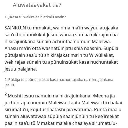
Aluwataayakat tia?
1. ¿Kasa tü wekirajaainjatkalü anain?
SAINKÜIN tü mmakat, wainma maʼin wayuu atüjaaka
saaʼu tü nünüikikat Jesuu wanaa sümaa nikirajüin na
nikirajüinkana sünain achuntaa nümüin Maleiwa.
Anasü maʼin otta washatüinjatü shia naashin. Süpüla
pütüjaain saaʼu tü shikirajakat maʼin tü Wiwüliakat,
wekirajaa sünain tü apünüinsükat kasa nuchuntakat
Jesuu palajana.
2. Püküja tü apünüinsükat kasa nachuntajatka na nikirajüinkana
Jesuu.
2
Müshi Jesuu namüin na nikirajüinkana: ‹Meena jia
juchuntapa nümüin Maleiwa: Taata Maleiwa chi chakai
sirumatuʼu, kojutüshaatashi pia watuma. Pünta maalü
sünain aluwatawaa süpüla saainjünüin tü keeʼireekat
paaʼin saaʼu tü Mmakat maʼaka chaaʼaya sirumatuʼu›