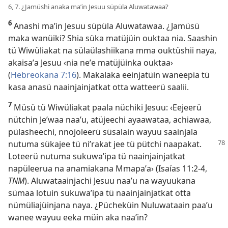
6, 7. ¿Jamüshi anaka maʼin Jesuu süpüla Aluwatawaa?
6
Anashi maʼin Jesuu süpüla Aluwatawaa. ¿Jamüsü
maka wanüiki? Shia süka matüjüin ouktaa nia. Saashin
tü Wiwüliakat na sülaülashiikana mma ouktüshii naya,
akaisaʼa Jesuu ‹nia neʼe matüjüinka ouktaa›
(
Hebreokana 7:16
). Makalaka eeinjatüin waneepia tü
kasa anasü naainjainjatkat otta watteerü saalii.
7
Müsü tü Wiwüliakat paala nüchiki Jesuu: ‹Eejeerü
nütchin Jeʼwaa naaʼu, atüjeechi ayaawataa, achiawaa,
pülasheechi, nnojoleerü süsalain wayuu saainjala
nutuma
sükajee tü niʼrakat jee tü pütchi naapakat.
Loteerü nutuma sukuwaʼipa tü naainjainjatkat
napüleerua na anamiakana Mmapaʼa› (
Isaías 11:2-4
,
TNM
). Aluwataainjachi Jesuu naaʼu na wayuukana
sümaa lotuin sukuwaʼipa tü naainjainjatkat otta
nümüliajüinjana naya. ¿Pücheküin Nuluwataain paaʼu
wanee wayuu eeka müin aka naaʼin?