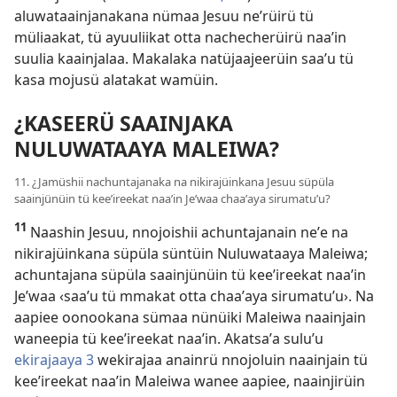
aluwataainjanakana nümaa Jesuu neʼrüirü tü
müliaakat, tü ayuuliikat otta nachecherüirü naaʼin
suulia kaainjalaa. Makalaka natüjaajeerüin saaʼu tü
kasa mojusü alatakat wamüin.
¿KASEERÜ SAAINJAKA
NULUWATAAYA MALEIWA?
11. ¿Jamüshii nachuntajanaka na nikirajüinkana Jesuu süpüla
saainjünüin tü keeʼireekat naaʼin Jeʼwaa chaaʼaya sirumatuʼu?
11
Naashin Jesuu, nnojoishii achuntajanain neʼe na
nikirajüinkana süpüla süntüin Nuluwataaya Maleiwa;
achuntajana süpüla saainjünüin tü keeʼireekat naaʼin
Jeʼwaa ‹saaʼu tü mmakat otta chaaʼaya sirumatuʼu›. Na
aapiee oonookana sümaa nünüiki Maleiwa naainjain
waneepia tü keeʼireekat naaʼin. Akatsaʼa suluʼu
ekirajaaya 3
wekirajaa anainrü nnojoluin naainjain tü
keeʼireekat naaʼin Maleiwa wanee aapiee, naainjirüin