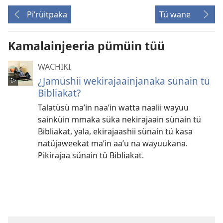
Piʼrüitpaka
Tü wane
Kamalainjeeria pümüin tüü
WACHIKI
¿Jamüshii wekirajaainjanaka sünain tü
Bibliakat?
Talatüsü maʼin naaʼin watta naalii wayuu
sainküin mmaka süka nekirajaain sünain tü
Bibliakat, yala, ekirajaashii sünain tü kasa
natüjaweekat maʼin aaʼu na wayuukana.
Pikirajaa sünain tü Bibliakat.