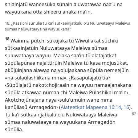
shiainjatü waneesüka sünain aluwatawaa naaʼu na
wayuukana otta shieerü anaka maʼin.
18. ¿Kasaichi sünülia tü kaʼi sütkaainjatkalü oʼu Nuluwataaya Maleiwa
sümaa naluwataaya na wayuukana?
18
Wainma pütchi süküjaka tü Wiwüliakat süchiki
sütkaainjatüin Nuluwataaya Maleiwa sümaa
suluwataaya wayuu. Maʼaka saaʼin tü alatajatkat
süpülapünaa najaʼttirüin Maleiwa tü kasa mojusükat,
aküjüinjana alawaa na yolujaakana süpüla nemeejüin
«na sülaülashiikana mma». ¿Kasapülajatü tia?
‹Süpülajatü nakotchojiraain na wayuu namaajanakana
süpüla atkawaa nümaa chi Maleiwa Pülashikai maʼin›.
Akotchojünajana naya ‹suluʼumüin wane mma
kanüliasü Armagedón› (
Alateetkat Mapeena 16:14,
16
).
Tü kaʼi sütkaainjatkalü oʼu Nuluwataaya Maleiwa
sümaa naluwataaya na wayuukana Armagedón
sünülia.