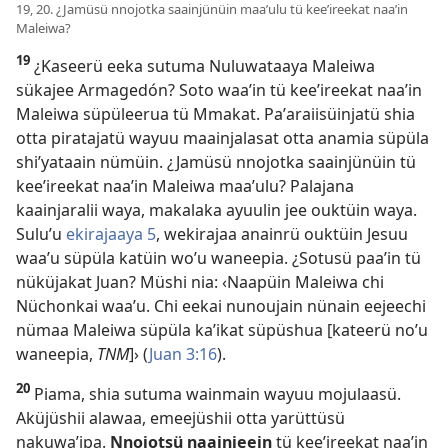
19, 20. ¿Jamüsü nnojotka saainjünüin maaʼulu tü keeʼireekat naaʼin
Maleiwa?
19
¿Kaseerü eeka sutuma Nuluwataaya Maleiwa
sükajee Armagedón? Soto waaʼin tü keeʼireekat naaʼin
Maleiwa süpüleerua tü Mmakat. Paʼaraiisüinjatü shia
otta piratajatü wayuu maainjalasat otta anamia süpüla
shiʼyataain nümüin. ¿Jamüsü nnojotka saainjünüin tü
keeʼireekat naaʼin Maleiwa maaʼulu? Palajana
kaainjaralii waya, makalaka ayuulin jee ouktüin waya.
Suluʼu
ekirajaaya 5
, wekirajaa anainrü ouktüin Jesuu
waaʼu süpüla katüin woʼu waneepia. ¿Sotusü paaʼin tü
nüküjakat Juan? Müshi nia: ‹Naapüin Maleiwa chi
Nüchonkai waaʼu. Chi eekai nunoujain nünain eejeechi
nümaa Maleiwa süpüla kaʼikat süpüshua [kateerü noʼu
waneepia,
TNM
]› (
Juan 3:16
).
20
Piama, shia sutuma wainmain wayuu mojulaasü.
Aküjüshii alawaa, emeejüshii otta yarüttüsü
nakuwaʼipa.
Nnojotsü naainjeein
tü keeʼireekat naaʼin