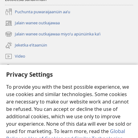
Puchunta puwaraijaanüin aaʼu
Jalain wanee outkajawaa
(abre
una
Jalain wanee outkajawaa miyoʼu apünüinka kaʼi
(abre
nueva
una
ventana)
Jeketka eʼitaanüin
nueva
ventana)
Video
Püchajaa suluʼu JW.ORG
Privacy Settings
Püsülajeere nneerü
(abre
To provide you with the best possible experience, we
una
use cookies and similar technologies. Some cookies
nueva
PÜTCHIPÜLEE SULUʼUKA INTERNET sutuma Watchtower
are necessary to make our website work and cannot
(abre
ventana)
be refused. You can accept or decline the use of
una
®
JW Hub
nueva
additional cookies, which we use only to improve
(abre
ventana)
una
your experience. None of this data will ever be sold or
nueva
used for marketing. To learn more, read the
Global
ventana)