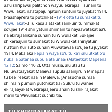
aaʼu shiʼipawai palitchon wayuu ekirajaalii sünain tü
Wiwüliakat, naʼatapajüinjatüin süntüin tü juyakat 1914.
(Paashajeʼera tü pütchikat «
1914 otta tü sümakat tü
Wiwüliakat
».) Tü kasa alatakat sainküin tü mmakat
soʼujee 1914 shiiʼiyatüin shiimain tü nayaawatakat aaʼu
na ekirajaaliikana sünain tü Wiwüliakat. Sükajee
shikeraajüin tü sümakat tü Wiwüliakat shiiʼiyatüin
nuʼttüin Kürisüto sünain Aluwatawaa soʼujee tü juyakat
1914. Makalaka
kepiain waya soʼu tü kaʼi ‹alüʼütkat oʼu
nükalia Satanaa süpüla ataʼünaa›
(
Alateetkat Mapeena
12:12;
Salmo 110:2
). Otta müsia, alüʼütsü tü
Nuluwataayakat Maleiwa süpüla saainjirüin Mmapaʼa
tü keeʼireekat naaʼin Maleiwa. ¿Anasüche sümaa
shiimain pümüin pütchikat tia? Suluʼu tü wanee
ekirajaayakat wekirajaajeerü anain tü shikirajakat
maʼin tü Wiwüliakat süchiki tia.
TÜ SHIKIRAJAKAT TÜ