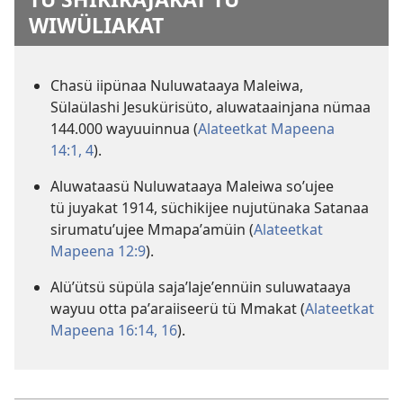
WIWÜLIAKAT
Chasü iipünaa Nuluwataaya Maleiwa,
Sülaülashi Jesukürisüto, aluwataainjana nümaa
144.000 wayuuinnua (
Alateetkat Mapeena
14:1,
4
).
Aluwataasü Nuluwataaya Maleiwa soʼujee
tü juyakat 1914, süchikijee nujutünaka Satanaa
sirumatuʼujee Mmapaʼamüin (
Alateetkat
Mapeena 12:9
).
Alüʼütsü süpüla sajaʼlajeʼennüin suluwataaya
wayuu otta paʼaraiiseerü tü Mmakat (
Alateetkat
Mapeena 16:14,
16
).