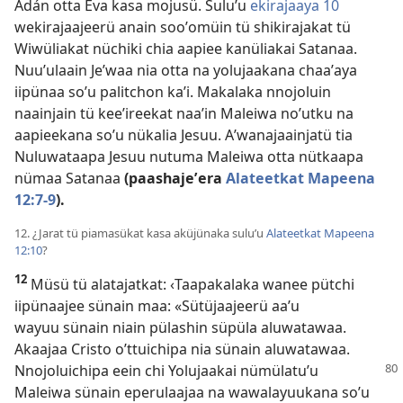
Adán otta Eva kasa mojusü. Suluʼu
ekirajaaya 10
wekirajaajeerü anain sooʼomüin tü shikirajakat tü
Wiwüliakat nüchiki chia aapiee kanüliakai Satanaa.
Nuuʼulaain Jeʼwaa nia otta na yolujaakana chaaʼaya
iipünaa soʼu palitchon kaʼi. Makalaka nnojoluin
naainjain tü keeʼireekat naaʼin Maleiwa noʼutku na
aapieekana soʼu nükalia Jesuu. Aʼwanajaainjatü tia
Nuluwataapa Jesuu nutuma Maleiwa otta nütkaapa
nümaa Satanaa
(paashajeʼera
Alateetkat Mapeena
12:7-9
).
12. ¿Jarat tü piamasükat kasa aküjünaka suluʼu
Alateetkat Mapeena
12:10
?
12
Müsü tü alatajatkat: ‹Taapakalaka wanee pütchi
iipünaajee sünain maa: «Sütüjaajeerü aaʼu
wayuu sünain niain pülashin süpüla aluwatawaa.
Akaajaa Cristo oʼttuichipa nia sünain aluwatawaa.
Nnojoluichipa eein chi
Yolujaakai nümülatuʼu
Maleiwa sünain eperulaajaa na wawalayuukana soʼu