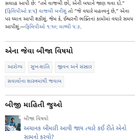
સલાહ આપી છે: “તમે વાજબી છો, એની બધાને જાણ થવા દો.”
(
ફિલિપીઓ ૪:૫
)
વાજબી બનીશું
તો “જે વધારે મહત્ત્વનું છે,” એના
પર ધ્યાન આપી શકીશું. જેમ કે, ઈશ્વરની ભક્તિનાં કામોમાં વધારે સમય
આપીશું.—
ફિલિપીઓ ૧:૧૦;
માથ્થી ૫:૩
.
એના જેવા બીજા વિષયો
આરોગ્ય
સુખ-શાંતિ
જીવન અને સંસ્કાર
સવાલોના શાસ્ત્રમાંથી જવાબ
બીજી માહિતી જુઓ
બીજા વિષયો
અચાનક બીમારી આવી જાય ત્યારે કઈ રીતે એનો
સામનો કરવો?