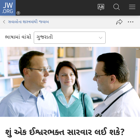
JW.ORG
લોગ
વેબ
JW.ORG
મેનુ
ઈન
સાઇટની
શોધો
બતા
(opens
સવાલોના શાસ્ત્રમાંથી જવાબ
ભાષા
new
બદલો
window)
ભાષામાં વાંચો
શું એક ઈશ્વરભક્ત સારવાર લઈ શકે?