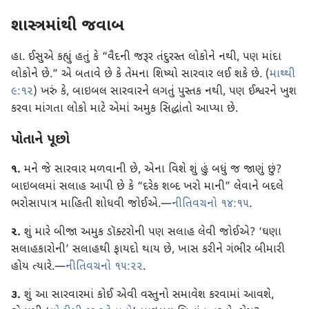
શાસ્ત્રમાંથી જવાબ
હા. ઈસુએ કહ્યું હતું કે “વૈદની જરૂર તંદુરસ્ત લોકોને નથી, પણ માંદા
લોકોને છે.” એ બતાવે છે કે તેમના શિષ્યો સારવાર લઈ શકે છે. (
માથ્થી
૯:૧૨
) ખરું કે, બાઇબલ સારવારને લગતું પુસ્તક નથી, પણ ઈશ્વરને ખુશ
કરવા માંગતા લોકો માટે એમાં અમુક સિદ્ધાંતો આપ્યા છે.
પોતાને પૂછો
૧.
મને જે સારવાર મળવાની છે, એના વિશે શું હું બધું જ જાણું છું?
બાઇબલમાં સલાહ આપી છે કે “દરેક શબ્દ ખરો માની” લેવાને બદલે
ભરોસાપાત્ર માહિતી શોધવી જોઈએ.—
નીતિવચનો ૧૪:૧૫
.
૨.
શું મારે બીજા અમુક ડૉક્ટરોની પણ સલાહ લેવી જોઈએ? ‘ઘણા
સલાહકારોની’ સલાહથી ફાયદો થાય છે, ખાસ કરીને ગંભીર બીમારી
હોય ત્યારે.—
નીતિવચનો ૧૫:૨૨
.
૩.
શું આ સારવારમાં કોઈ એવી વસ્તુનો સમાવેશ કરવામાં આવશે,