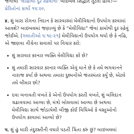
જેનાથી ‘
લોહીથી દૂર રહેવાનો
’ બાઇબલ સિદ્ધાંત તૂટતો હોય?—
પ્રેરિતોનાં કાર્યો ૧૫:૨૦
.
૪.
શું મારા રોગના નિદાન કે સારવારમાં મેલીવિદ્યાનો ઉપયોગ કરવામાં
આવશે? બાઇબલમાં જણાવ્યું છે કે “મેલીવિદ્યા” જેવાં કામોથી દૂર રહેવું
જોઈએ. (
ગલાતીઓ ૫:૧૯-૨૧
) મેલીવિદ્યાનો ઉપયોગ થયો છે કે નહિ,
એ જાણવા નીચેના સવાલો પર વિચાર કરો:
શું સારવાર કરનાર વ્યક્તિ મેલીવિદ્યા કરે છે?
શું તમારી સારવાર કરનાર વ્યક્તિ એવું માને છે કે તમે ભગવાનને
નારાજ કર્યા છે અથવા તમારા દુશ્મનોએ જંતરમંતર કર્યું છે, એટલે
તમે બીમાર છો?
દવા બનાવતી વખતે કે એનો ઉપયોગ કરતી વખતે, શું બલિદાન
ચઢાવવામાં આવ્યા છે, મંત્રો બોલવામાં આવ્યા છે અથવા
મેલીવિદ્યા સાથે જોડાયેલી બીજી કોઈ વિધિઓ કે વસ્તુઓનો
ઉપયોગ કરવામાં આવ્યો છે?
૫.
શું હું મારી તંદુરસ્તીની વધારે પડતી ચિંતા કરું છું? બાઇબલમાં