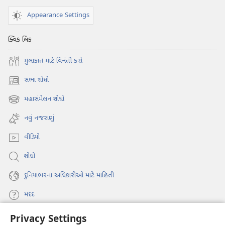
Appearance Settings
ક્વિક લિંક
મુલાકાત માટે વિનંતી કરો
સભા શોધો
(opens
new
મહાસંમેલન શોધો
(opens
window)
new
નવું નજરાણું
window)
વીડિયો
શોધો
દુનિયાભરના અધિકારીઓ માટે માહિતી
મદદ
Privacy Settings
દાન